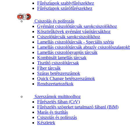
Fűrészlapok szablyfűrészekhez
Fűrészlapok szúrófűrészekhez
Csiszolás és polírozás
Gyémánt csiszolótárcsák sarokcsiszolókhoz
Köszörűkövek gyémánt vágótárcsákhoz
Csiszolótárcsák sarokcsiszolókhoz
Lamellás csiszolótárcsák - Speciális széria
Lamellás csiszolótárcsák abrazív csiszolószalagok
Lamellás csiszológyapjús tárcsák
Kombinált lamellás tárcsak
Tisztító csiszolótárcsak
Fíber tárcsák
Száras betétszerszámok
Quick Change betétszerszámok
Rendszertartozékok
Szerszámok multitoolhoz
Fűrészelés fában (CrV)
Fűrészelés szögeket tartalmazó fábanl (BiM)
Marás és tisztítás
Csiszolás és polírozás
Készletek