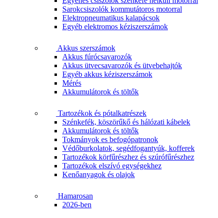
Egyenes csiszolók szénkefe nélküli motorral
Sarokcsiszolók kommutátoros motorral
Elektropneumatikus kalapácsok
Egyéb elektromos kéziszerszámok
Akkus szerszámok
Akkus fúrócsavarozók
Akkus ütvecsavarozók és ütvebehajtók
Egyéb akkus kéziszerszámok
Mérés
Akkumulátorok és töltők
Tartozékok és pótalkatrészek
Szénkefék, köszörűkő és hálózati kábelek
Akkumulátorok és töltők
Tokmányok es befogópatronok
Védőburkolatok, segédfogantyúk, kofferek
Tartozékok körfűrészhez és szúrófűrészhez
Tartozékok elszívó egységekhez
Kenőanyagok és olajok
Hamarosan
2026-ben