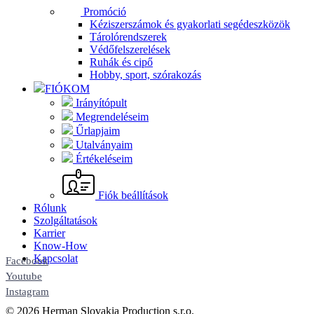
Promóció
Kéziszerszámok és gyakorlati segédeszközök
Tárolórendszerek
Védőfelszerelések
Ruhák és cipő
Hobby, sport, szórakozás
FIÓKOM
Irányítópult
Megrendeléseim
Űrlapjaim
Utalványaim
Értékeléseim
Fiók beállítások
Rólunk
Szolgáltatások
Karrier
Know-How
Kapcsolat
Facebook
Youtube
Instagram
© 2026 Herman Slovakia Production s.r.o.