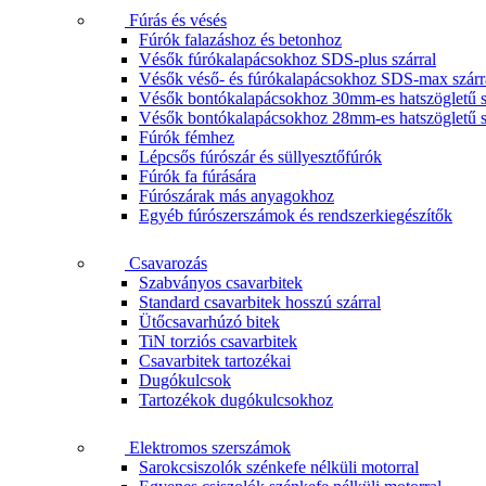
Fúrás és vésés
Fúrók falazáshoz és betonhoz
Vésők fúrókalapácsokhoz SDS-plus szárral
Vésők véső- és fúrókalapácsokhoz SDS-max szárr
Vésők bontókalapácsokhoz 30mm-es hatszögletű s
Vésők bontókalapácsokhoz 28mm-es hatszögletű s
Fúrók fémhez
Lépcsős fúrószár és süllyesztőfúrók
Fúrók fa fúrására
Fúrószárak más anyagokhoz
Egyéb fúrószerszámok és rendszerkiegészítők
Csavarozás
Szabványos csavarbitek
Standard csavarbitek hosszú szárral
Ütőcsavarhúzó bitek
TiN torziós csavarbitek
Csavarbitek tartozékai
Dugókulcsok
Tartozékok dugókulcsokhoz
Elektromos szerszámok
Sarokcsiszolók szénkefe nélküli motorral