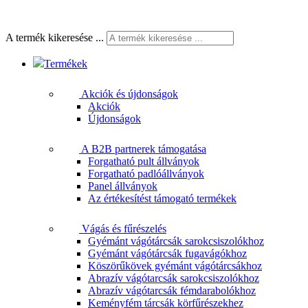
A termék kikeresése ...
Termékek
Akciók és újdonságok
Akciók
Újdonságok
A B2B partnerek támogatása
Forgatható pult állványok
Forgatható padlóállványok
Panel állványok
Az értékesítést támogató termékek
Vágás és fűrészelés
Gyémánt vágótárcsák sarokcsiszolókhoz
Gyémánt vágótárcsák fugavágókhoz
Köszörűkövek gyémánt vágótárcsákhoz
Abrazív vágótarcsák sarokcsiszolókhoz
Abrazív vágótarcsák fémdarabolókhoz
Keményfém tárcsák körfűrészekhez