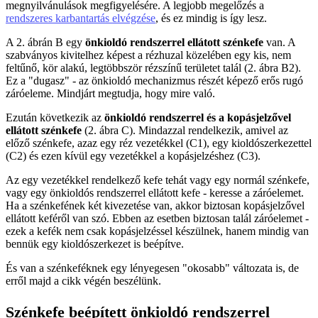
megnyilvánulások megfigyelésére. A legjobb megelőzés a
rendszeres karbantartás elvégzése
, és ez mindig is így lesz.
A 2. ábrán B egy
önkioldó rendszerrel ellátott szénkefe
van. A
szabványos kivitelhez képest a rézhuzal közelében egy kis, nem
feltűnő, kör alakú, legtöbbször rézszínű területet talál (2. ábra B2).
Ez a "dugasz" - az önkioldó mechanizmus részét képező erős rugó
záróeleme. Mindjárt megtudja, hogy mire való.
Ezután következik az
önkioldó rendszerrel és a kopásjelzővel
ellátott szénkefe
(2. ábra C). Mindazzal rendelkezik, amivel az
előző szénkefe, azaz egy réz vezetékkel (C1), egy kioldószerkezettel
(C2) és ezen kívül egy vezetékkel a kopásjelzéshez (C3).
Az egy vezetékkel rendelkező kefe tehát vagy egy normál szénkefe,
vagy egy önkioldós rendszerrel ellátott kefe - keresse a záróelemet.
Ha a szénkefének két kivezetése van, akkor biztosan kopásjelzővel
ellátott keféről van szó. Ebben az esetben biztosan talál záróelemet -
ezek a kefék nem csak kopásjelzéssel készülnek, hanem mindig van
bennük egy kioldószerkezet is beépítve.
És van a szénkeféknek egy lényegesen "okosabb" változata is, de
erről majd a cikk végén beszélünk.
Szénkefe beépített önkioldó rendszerrel