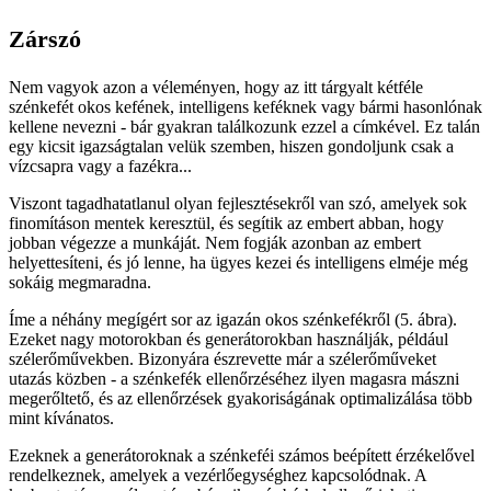
Zárszó
Nem vagyok azon a véleményen, hogy az itt tárgyalt kétféle
szénkefét okos kefének, intelligens keféknek vagy bármi hasonlónak
kellene nevezni - bár gyakran találkozunk ezzel a címkével. Ez talán
egy kicsit igazságtalan velük szemben, hiszen gondoljunk csak a
vízcsapra vagy a fazékra...
Viszont tagadhatatlanul olyan fejlesztésekről van szó, amelyek sok
finomításon mentek keresztül, és segítik az embert abban, hogy
jobban végezze a munkáját. Nem fogják azonban az embert
helyettesíteni, és jó lenne, ha ügyes kezei és intelligens elméje még
sokáig megmaradna.
Íme a néhány megígért sor az igazán okos szénkefékről (5. ábra).
Ezeket nagy motorokban és generátorokban használják, például
szélerőművekben. Bizonyára észrevette már a szélerőműveket
utazás közben - a szénkefék ellenőrzéséhez ilyen magasra mászni
megerőltető, és az ellenőrzések gyakoriságának optimalizálása több
mint kívánatos.
Ezeknek a generátoroknak a szénkeféi számos beépített érzékelővel
rendelkeznek, amelyek a vezérlőegységhez kapcsolódnak. A