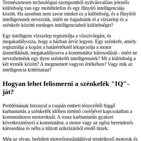
Természetesen technológiai szempontból nyilvánvalóan jelentős
különbség van egy mobiltelefon és egy fűnyíró intelligenciája
között. Ha azonban nem zavar minket ez a különbség, és a fűnyírót
intelligensnek nevezzük, miért ne fogadnánk el a vízszelep és a
szénkefe közötti esetleges intelligenciabeli különbséget?
Egy intelligens vízszelep regisztrálja a vízszivárgást, és
megakadályozza, hogy a házban árvíz legyen. Egy szénkefe, amely
regisztrálja a kopást a határértéknél lekapcsolja a motor
áramellátását, megakadályozva a kommutátor károsodását - miért ne
nevezhetnénk egy ilyen szénkefét intelligensnek? Mi a különbség a
két termék között? A megmentett vagyon értékében? Vagy mik az
intelligencia kritériumai?
Hogyan lehet felismerni a szénkefék "IQ"-
ját?
Problémának bizonyul a csupán emberi tényezőtől függő
karbantartás a szénkefék időben történő cseréjével kapcsolatban a
kommutátoros motoroknál. A rossz karbantartás gyakori
következményei a kommutátor, a motor vagy az egész berendezés
károsodása és néha a túlzott szikrázásból eredő tüzek.
Még az olyan, beépített motoróraszámlálóval rendelkező motorok és