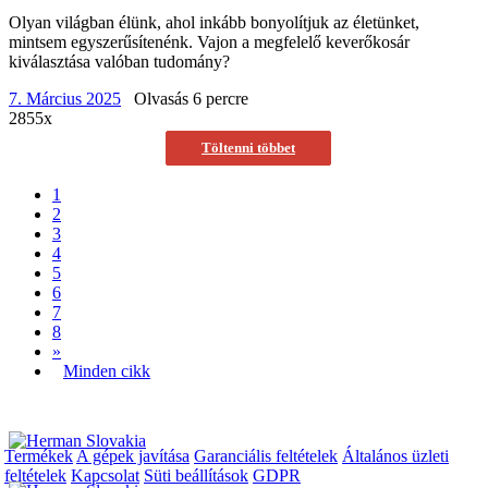
Olyan világban élünk, ahol inkább bonyolítjuk az életünket,
mintsem egyszerűsítenénk. Vajon a megfelelő keverőkosár
kiválasztása valóban tudomány?
7. Március 2025
Olvasás 6 percre
2855x
Töltenni többet
1
2
3
4
5
6
7
8
»
Minden cikk
Termékek
A gépek javítása
Garanciális feltételek
Általános üzleti
feltételek
Kapcsolat
Süti beállítások
GDPR