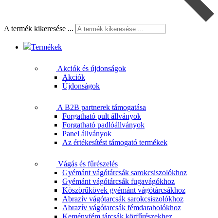
A termék kikeresése ...
Termékek
Akciók és újdonságok
Akciók
Újdonságok
A B2B partnerek támogatása
Forgatható pult állványok
Forgatható padlóállványok
Panel állványok
Az értékesítést támogató termékek
Vágás és fűrészelés
Gyémánt vágótárcsák sarokcsiszolókhoz
Gyémánt vágótárcsák fugavágókhoz
Köszörűkövek gyémánt vágótárcsákhoz
Abrazív vágótarcsák sarokcsiszolókhoz
Abrazív vágótarcsák fémdarabolókhoz
Keményfém tárcsák körfűrészekhez