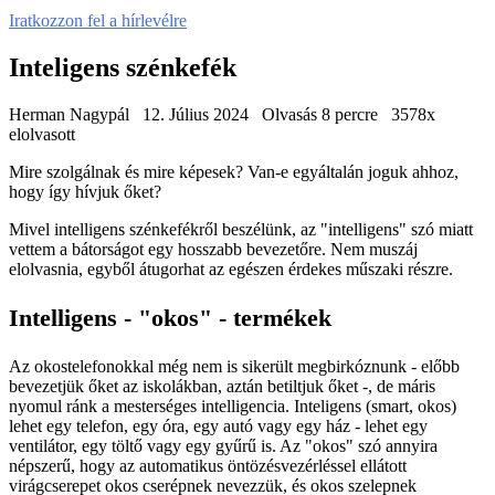
Iratkozzon fel a hírlevélre
Inteligens szénkefék
Herman Nagypál
12. Július 2024
Olvasás 8 percre
3578x
elolvasott
Mire szolgálnak és mire képesek? Van-e egyáltalán joguk ahhoz,
hogy így hívjuk őket?
Mivel intelligens szénkefékről beszélünk, az "intelligens" szó miatt
vettem a bátorságot egy hosszabb bevezetőre. Nem muszáj
elolvasnia, egyből átugorhat az egészen érdekes műszaki részre.
Intelligens - "okos" - termékek
Az okostelefonokkal még nem is sikerült megbirkóznunk - előbb
bevezetjük őket az iskolákban, aztán betiltjuk őket -, de máris
nyomul ránk a mesterséges intelligencia. Inteligens (smart, okos)
lehet egy telefon, egy óra, egy autó vagy egy ház - lehet egy
ventilátor, egy töltő vagy egy gyűrű is. Az "okos" szó annyira
népszerű, hogy az automatikus öntözésvezérléssel ellátott
virágcserepet okos cserépnek nevezzük, és okos szelepnek