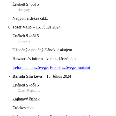
Értékelt
5
-ből 5
Hungary
Nagyon érdekes cikk.
Jozef Vallo
–
15. Július 2024
Értékelt
5
-ből 5
Slovakia
Užitočný a poučný článok, ďakujem
Hasznos és informatív cikk, köszönöm
Lefordítani a szöveget
Eredeti szöveget mutatni
Renáta Sliwková
–
15. Július 2024
Értékelt
5
-ből 5
Czech Republic
Zajímavý článek
Érdekes cikk