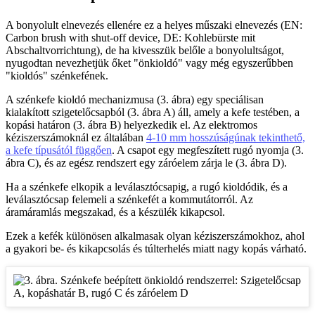
A bonyolult elnevezés ellenére ez a helyes műszaki elnevezés (EN:
Carbon brush with shut-off device, DE: Kohlebürste mit
Abschaltvorrichtung), de ha kivesszük belőle a bonyolultságot,
nyugodtan nevezhetjük őket "önkioldó" vagy még egyszerűbben
"kioldós" szénkefének.
A szénkefe kioldó mechanizmusa (3. ábra) egy speciálisan
kialakított szigetelőcsapból (3. ábra A) áll, amely a kefe testében, a
kopási határon (3. ábra B) helyezkedik el. Az elektromos
kéziszerszámoknál ez általában
4-10 mm hosszúságúnak tekinthető,
a kefe típusától függően
. A csapot egy megfeszített rugó nyomja (3.
ábra C), és az egész rendszert egy záróelem zárja le (3. ábra D).
Ha a szénkefe elkopik a leválasztócsapig, a rugó kioldódik, és a
leválasztócsap felemeli a szénkefét a kommutátorról. Az
áramáramlás megszakad, és a készülék kikapcsol.
Ezek a kefék különösen alkalmasak olyan kéziszerszámokhoz, ahol
a gyakori be- és kikapcsolás és túlterhelés miatt nagy kopás várható.