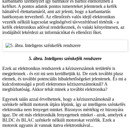
karbantartó személyzet így bármikor és bárhol ellenőrizheti a
keféket. A pontos adatok pontos ismereteket jelentenek a kefék
hátralévő élettartamáról, ami azt jelenti, hogy a karbantartás
hatékonyan tervezhető. Az ellenőrzés valós idejű elektronikus
vezeték nélküli kapcsolat segítségével távvezérléssel történik - a
kefék elektronikus adóval rendelkeznek, és valaki kényelmesen, az
irodájából lekérdezi az információkat és ellenőrzi őket.
5. ábra. Inteligens szénkefék rendszere
Ezek az elektronikus rendszerek a kéziszerszámok területén is
megjelennek - és ezt mi sem kerülhetjük ki. De ezek további plusz
elemek, és további potenciális hibalehetőségeket jelentenek. És mi a
kulcsfontosságú a profi elektromos kéziszerszámoknál? A
megbízhatóság. Akkor tehát minek a további elektronika?
Egyesek talán azzal érvelhetnek, hogy a kéziszerszámoknál a
szénkefe nélküli motorok útjára lépünk, így az intelligens szénkefés
elektronika nem fenyeget minket. Bizonyos mértékig ez bizonyára
igaz. De ott más elektronikák fenyegetnek minket - azok, amelyek a
BLDC és BLAC szénkefe nélküli motorokat vezérlik. Ezek a
motorok ugyanis át vannak itatva elektronikával...