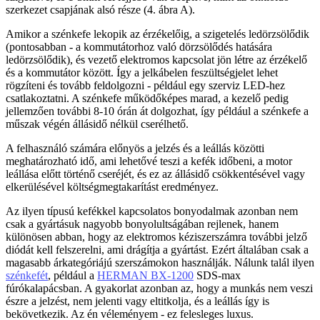
szerkezet csapjának alsó része (4. ábra A).
Amikor a szénkefe lekopik az érzékelőig, a szigetelés ledörzsölődik
(pontosabban - a kommutátorhoz való dörzsölődés hatására
ledörzsölődik), és vezető elektromos kapcsolat jön létre az érzékelő
és a kommutátor között. Így a jelkábelen feszültségjelet lehet
rögzíteni és tovább feldolgozni - például egy szerviz LED-hez
csatlakoztatni. A szénkefe működőképes marad, a kezelő pedig
jellemzően további 8-10 órán át dolgozhat, így például a szénkefe a
műszak végén állásidő nélkül cserélhető.
A felhasználó számára előnyös a jelzés és a leállás közötti
meghatározható idő, ami lehetővé teszi a kefék időbeni, a motor
leállása előtt történő cseréjét, és ez az állásidő csökkentésével vagy
elkerülésével költségmegtakarítást eredményez.
Az ilyen típusú kefékkel kapcsolatos bonyodalmak azonban nem
csak a gyártásuk nagyobb bonyolultságában rejlenek, hanem
különösen abban, hogy az elektromos kéziszerszámra további jelző
diódát kell felszerelni, ami drágítja a gyártást. Ezért általában csak a
magasabb árkategóriájú szerszámokon használják. Nálunk talál ilyen
szénkefét
, például a
HERMAN BX-1200
SDS-max
fúrókalapácsban. A gyakorlat azonban az, hogy a munkás nem veszi
észre a jelzést, nem jelenti vagy eltitkolja, és a leállás így is
bekövetkezik. Az én véleményem - ez felesleges luxus.