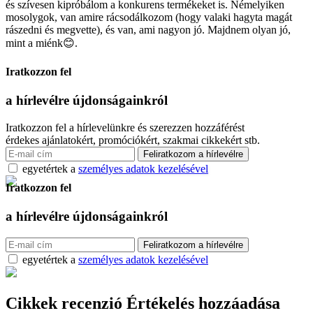
és szívesen kipróbálom a konkurens termékeket is. Némelyiken
mosolygok, van amire rácsodálkozom (hogy valaki hagyta magát
rászedni és megvette), és van, ami nagyon jó. Majdnem olyan jó,
mint a miénk😊.
Iratkozzon fel
a hírlevélre
újdonságainkról
Iratkozzon fel a hírlevelünkre és szerezzen hozzáférést
érdekes ajánlatokért, promóciókért, szakmai cikkekért stb.
egyetértek a
személyes adatok kezelésével
Iratkozzon fel
a hírlevélre
újdonságainkról
egyetértek a
személyes adatok kezelésével
Cikkek recenzió
Értékelés hozzáadása