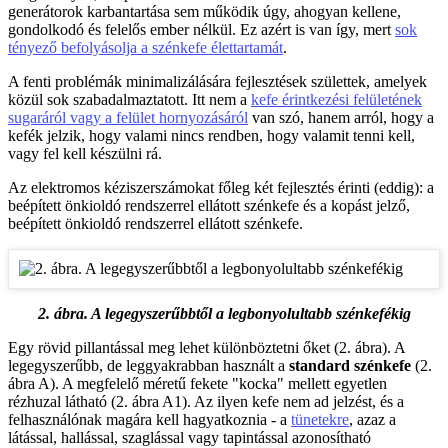
generátorok karbantartása sem működik úgy, ahogyan kellene,
gondolkodó és felelős ember nélkül. Ez azért is van így, mert
sok
tényező befolyásolja a szénkefe élettartamát
.
A fenti problémák minimalizálására fejlesztések születtek, amelyek
közül sok szabadalmaztatott. Itt nem a
kefe érintkezési felületének
sugaráról vagy a felület hornyozásáról
van szó, hanem arról, hogy a
kefék jelzik, hogy valami nincs rendben, hogy valamit tenni kell,
vagy fel kell készülni rá.
Az elektromos kéziszerszámokat főleg két fejlesztés érinti (eddig): a
beépített önkioldó rendszerrel ellátott szénkefe és a kopást jelző,
beépített önkioldó rendszerrel ellátott szénkefe.
2. ábra. A legegyszerűbbtől a legbonyolultabb szénkefékig
Egy rövid pillantással meg lehet különböztetni őket (2. ábra). A
legegyszerűbb, de leggyakrabban használt a
standard szénkefe
(2.
ábra A). A megfelelő méretű fekete "kocka" mellett egyetlen
rézhuzal látható (2. ábra A1). Az ilyen kefe nem ad jelzést, és a
felhasználónak magára kell hagyatkoznia - a
tünetekre
, azaz a
látással, hallással, szaglással vagy tapintással azonosítható