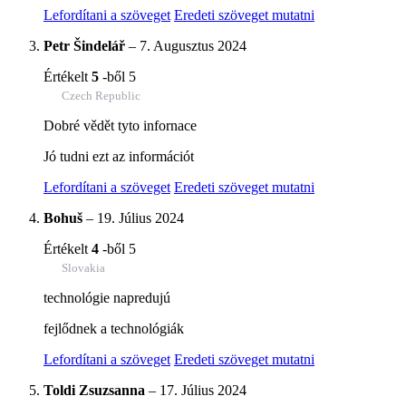
Lefordítani a szöveget
Eredeti szöveget mutatni
Petr Šindelář
–
7. Augusztus 2024
Értékelt
5
-ből 5
Czech Republic
Dobré vědět tyto infornace
Jó tudni ezt az információt
Lefordítani a szöveget
Eredeti szöveget mutatni
Bohuš
–
19. Július 2024
Értékelt
4
-ből 5
Slovakia
technológie napredujú
fejlődnek a technológiák
Lefordítani a szöveget
Eredeti szöveget mutatni
Toldi Zsuzsanna
–
17. Július 2024