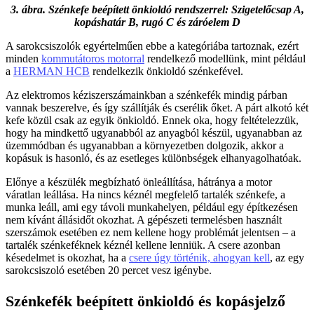
3. ábra. Szénkefe beépített önkioldó rendszerrel: Szigetelőcsap A,
kopáshatár B, rugó C és záróelem D
A sarokcsiszolók egyértelműen ebbe a kategóriába tartoznak, ezért
minden
kommutátoros motorral
rendelkező modellünk, mint például
a
HERMAN HCB
rendelkezik önkioldó szénkefével.
Az elektromos kéziszerszámainkban a szénkefék mindig párban
vannak beszerelve, és így szállítják és cserélik őket. A párt alkotó két
kefe közül csak az egyik önkioldó. Ennek oka, hogy feltételezzük,
hogy ha mindkettő ugyanabból az anyagból készül, ugyanabban az
üzemmódban és ugyanabban a környezetben dolgozik, akkor a
kopásuk is hasonló, és az esetleges különbségek elhanyagolhatóak.
Előnye a készülék megbízható önleállítása, hátránya a motor
váratlan leállása. Ha nincs kéznél megfelelő tartalék szénkefe, a
munka leáll, ami egy távoli munkahelyen, például egy építkezésen
nem kívánt állásidőt okozhat. A gépészeti termelésben használt
szerszámok esetében ez nem kellene hogy problémát jelentsen – a
tartalék szénkeféknek kéznél kellene lenniük. A csere azonban
késedelmet is okozhat, ha a
csere úgy történik, ahogyan kell
, az egy
sarokcsiszoló esetében 20 percet vesz igénybe.
Szénkefék beépített önkioldó és kopásjelző