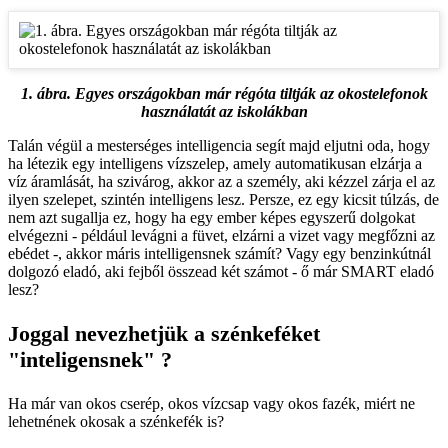
1. ábra. Egyes országokban már régóta tiltják az okostelefonok
használatát az iskolákban
Talán végül a mesterséges intelligencia segít majd eljutni oda, hogy
ha létezik egy intelligens vízszelep, amely automatikusan elzárja a
víz áramlását, ha szivárog, akkor az a személy, aki kézzel zárja el az
ilyen szelepet, szintén intelligens lesz. Persze, ez egy kicsit túlzás, de
nem azt sugallja ez, hogy ha egy ember képes egyszerű dolgokat
elvégezni - például levágni a füvet, elzárni a vizet vagy megfőzni az
ebédet -, akkor máris intelligensnek számít? Vagy egy benzinkútnál
dolgozó eladó, aki fejből összead két számot - ő már SMART eladó
lesz?
Joggal nevezhetjük a szénkeféket
"inteligensnek" ?
Ha már van okos cserép, okos vízcsap vagy okos fazék, miért ne
lehetnének okosak a szénkefék is?