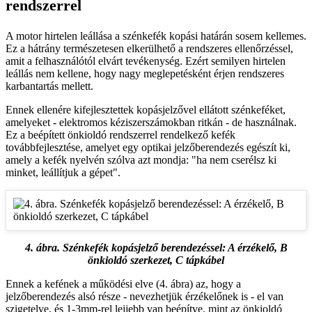
rendszerrel
A motor hirtelen leállása a szénkefék kopási határán sosem kellemes.
Ez a hátrány természetesen elkerülhető a rendszeres ellenőrzéssel,
amit a felhasználótól elvárt tevékenység. Ezért semilyen hirtelen
leállás nem kellene, hogy nagy meglepetésként érjen rendszeres
karbantartás mellett.
Ennek ellenére kifejlesztettek kopásjelzővel ellátott szénkeféket,
amelyeket - elektromos kéziszerszámokban ritkán - de használnak.
Ez a beépített önkioldó rendszerrel rendelkező kefék
továbbfejlesztése, amelyet egy optikai jelzőberendezés egészít ki,
amely a kefék nyelvén szólva azt mondja: "ha nem cserélsz ki
minket, leállítjuk a gépet".
4. ábra. Szénkefék kopásjelző berendezéssel: A érzékelő, B
önkioldó szerkezet, C tápkábel
Ennek a kefének a működési elve (4. ábra) az, hogy a
jelzőberendezés alsó része - nevezhetjük érzékelőnek is - el van
szigetelve, és 1-3mm-rel lejjebb van beépítve, mint az önkioldó