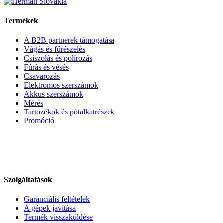
Termékek
A B2B partnerek támogatása
Vágás és fűrészelés
Csiszolás és polírozás
Fúrás és vésés
Csavarozás
Elektromos szerszámok
Akkus szerszámok
Mérés
Tartozékok és pótalkatrészek
Promóció
Szolgáltatások
Garanciális feltételek
A gépek javítása
Termék visszaküldése