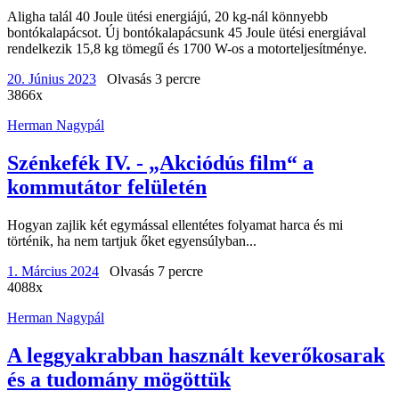
Aligha talál 40 Joule ütési energiájú, 20 kg-nál könnyebb
bontókalapácsot. Új bontókalapácsunk 45 Joule ütési energiával
rendelkezik 15,8 kg tömegű és 1700 W-os a motorteljesítménye.
20. Június 2023
Olvasás 3 percre
3866x
Herman Nagypál
Szénkefék IV. - „Akciódús film“ a
kommutátor felületén
Hogyan zajlik két egymással ellentétes folyamat harca és mi
történik, ha nem tartjuk őket egyensúlyban...
1. Március 2024
Olvasás 7 percre
4088x
Herman Nagypál
A leggyakrabban használt keverőkosarak
és a tudomány mögöttük