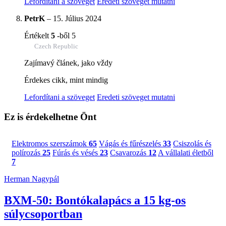
Lefordítani a szöveget
Eredeti szöveget mutatni
PetrK
–
15. Július 2024
Értékelt
5
-ből 5
Czech Republic
Zajímavý článek, jako vždy
Érdekes cikk, mint mindig
Lefordítani a szöveget
Eredeti szöveget mutatni
Ez is érdekelhetne Önt
Elektromos szerszámok
65
Vágás és fűrészelés
33
Csiszolás és
polírozás
25
Fúrás és vésés
23
Csavarozás
12
A vállalati életből
7
Herman Nagypál
BXM-50: Bontókalapács a 15 kg-os
súlycsoportban