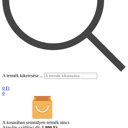
A termék kikeresése ...
0
Ft
0
A kosarában semmilyen termék nincs
Aktuális szállítási díj:
1.800 Ft