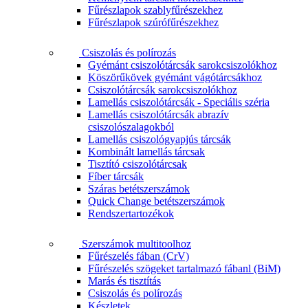
Fűrészlapok szablyfűrészekhez
Fűrészlapok szúrófűrészekhez
Csiszolás és polírozás
Gyémánt csiszolótárcsák sarokcsiszolókhoz
Köszörűkövek gyémánt vágótárcsákhoz
Csiszolótárcsák sarokcsiszolókhoz
Lamellás csiszolótárcsák - Speciális széria
Lamellás csiszolótárcsák abrazív
csiszolószalagokból
Lamellás csiszológyapjús tárcsák
Kombinált lamellás tárcsak
Tisztító csiszolótárcsak
Fíber tárcsák
Száras betétszerszámok
Quick Change betétszerszámok
Rendszertartozékok
Szerszámok multitoolhoz
Fűrészelés fában (CrV)
Fűrészelés szögeket tartalmazó fábanl (BiM)
Marás és tisztítás
Csiszolás és polírozás
Készletek