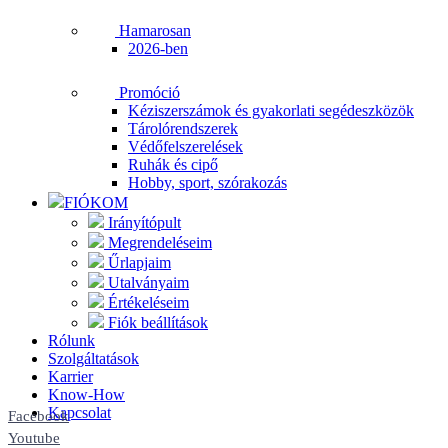
Hamarosan
2026-ben
Promóció
Kéziszerszámok és gyakorlati segédeszközök
Tárolórendszerek
Védőfelszerelések
Ruhák és cipő
Hobby, sport, szórakozás
FIÓKOM
Irányítópult
Megrendeléseim
Űrlapjaim
Utalványaim
Értékeléseim
Fiók beállítások
Rólunk
Szolgáltatások
Karrier
Know-How
Kapcsolat
Facebook
Youtube