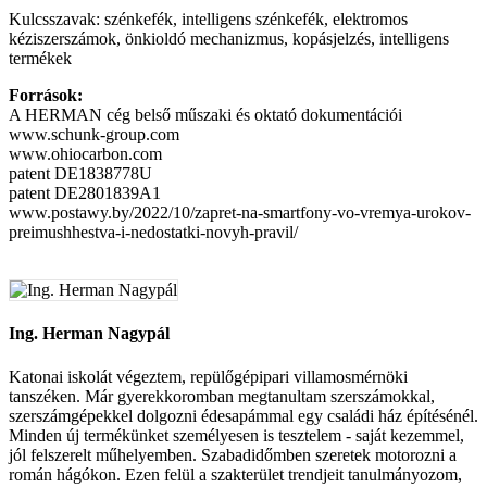
Kulcsszavak: szénkefék, intelligens szénkefék, elektromos
kéziszerszámok, önkioldó mechanizmus, kopásjelzés, intelligens
termékek
Források:
A HERMAN cég belső műszaki és oktató dokumentációi
www.schunk-group.com
www.ohiocarbon.com
patent DE1838778U
patent DE2801839A1
www.postawy.by/2022/10/zapret-na-smartfony-vo-vremya-urokov-
preimushhestva-i-nedostatki-novyh-pravil/
Ing. Herman Nagypál
Katonai iskolát végeztem, repülőgépipari villamosmérnöki
tanszéken. Már gyerekkoromban megtanultam szerszámokkal,
szerszámgépekkel dolgozni édesapámmal egy családi ház építésénél.
Minden új termékünket személyesen is tesztelem - saját kezemmel,
jól felszerelt műhelyemben. Szabadidőmben szeretek motorozni a
román hágókon. Ezen felül a szakterület trendjeit tanulmányozom,