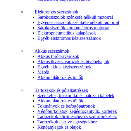
Elektromos szerszámok
Sarokcsiszolók szénkefe nélküli motorral
Egyenes csiszolók szénkefe nélküli motorral
Sarokcsiszolók kommutátoros motorral
Elektropneumatikus kalapácsok
Egyéb elektromos kéziszerszámok
Akkus szerszámok
Akkus fúrócsavarozók
Akkus ütvecsavarozók és ütvebehajtók
Egyéb akkus kéziszerszámok
Mérés
Akkumulátorok és töltők
Tartozékok és pótalkatrészek
Szénkefék, köszörűkő és hálózati kábelek
Akkumulátorok és töltők
Tokmányok es befogópatronok
Védőburkolatok, segédfogantyúk, kofferek
Tartozékok körfűrészhez és szúrófűrészhez
Tartozékok elszívó egységekhez
Kenőanyagok és olajok