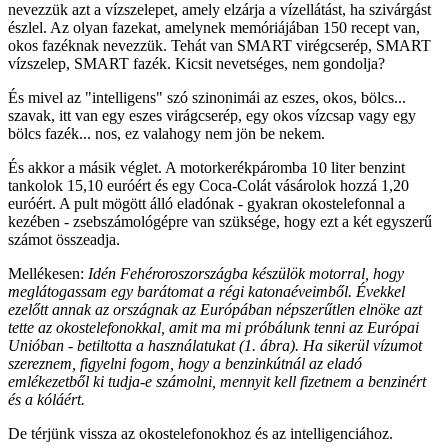
nevezzük azt a vízszelepet, amely elzárja a vízellátást, ha szivárgást
észlel. Az olyan fazekat, amelynek memóriájában 150 recept van,
okos fazéknak nevezzük. Tehát van SMART virégcserép, SMART
vízszelep, SMART fazék. Kicsit nevetséges, nem gondolja?
És mivel az "intelligens" szó szinonimái az eszes, okos, bölcs...
szavak, itt van egy eszes virágcserép, egy okos vízcsap vagy egy
bölcs fazék... nos, ez valahogy nem jön be nekem.
És akkor a másik véglet. A motorkerékpáromba 10 liter benzint
tankolok 15,10 euróért és egy Coca-Colát vásárolok hozzá 1,20
euróért. A pult mögött álló eladónak - gyakran okostelefonnal a
kezében - zsebszámológépre van szüksége, hogy ezt a két egyszerű
számot összeadja.
Mellékesen:
Idén Fehéroroszországba készülök motorral, hogy
meglátogassam egy barátomat a régi katonaéveimből. Évekkel
ezelőtt annak az országnak az Európában népszerűtlen elnöke azt
tette az okostelefonokkal, amit ma mi próbálunk tenni az Európai
Unióban - betiltotta a használatukat (1. ábra). Ha sikerül vízumot
szereznem, figyelni fogom, hogy a benzinkútnál az eladó
emlékezetből ki tudja-e számolni, mennyit kell fizetnem a benzinért
és a kóláért.
De térjünk vissza az okostelefonokhoz és az intelligenciához.