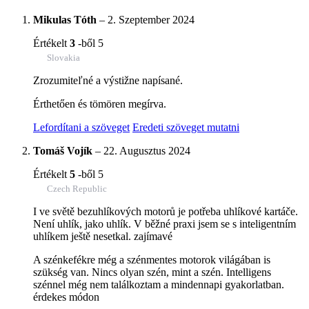
Mikulas Tóth
–
2. Szeptember 2024
Értékelt
3
-ből 5
Slovakia
Zrozumiteľné a výstižne napísané.
Érthetően és tömören megírva.
Lefordítani a szöveget
Eredeti szöveget mutatni
Tomáš Vojík
–
22. Augusztus 2024
Értékelt
5
-ből 5
Czech Republic
I ve světě bezuhlíkových motorů je potřeba uhlíkové kartáče.
Není uhlík, jako uhlík. V běžné praxi jsem se s inteligentním
uhlíkem ještě nesetkal. zajímavé
A szénkefékre még a szénmentes motorok világában is
szükség van. Nincs olyan szén, mint a szén. Intelligens
szénnel még nem találkoztam a mindennapi gyakorlatban.
érdekes módon