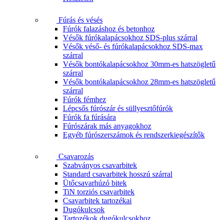
Fúrás és vésés
Fúrók falazáshoz és betonhoz
Vésők fúrókalapácsokhoz SDS-plus szárral
Vésők véső- és fúrókalapácsokhoz SDS-max
szárral
Vésők bontókalapácsokhoz 30mm-es hatszögletű
szárral
Vésők bontókalapácsokhoz 28mm-es hatszögletű
szárral
Fúrók fémhez
Lépcsős fúrószár és süllyesztőfúrók
Fúrók fa fúrására
Fúrószárak más anyagokhoz
Egyéb fúrószerszámok és rendszerkiegészítők
Csavarozás
Szabványos csavarbitek
Standard csavarbitek hosszú szárral
Ütőcsavarhúzó bitek
TiN torziós csavarbitek
Csavarbitek tartozékai
Dugókulcsok
Tartozékok dugókulcsokhoz