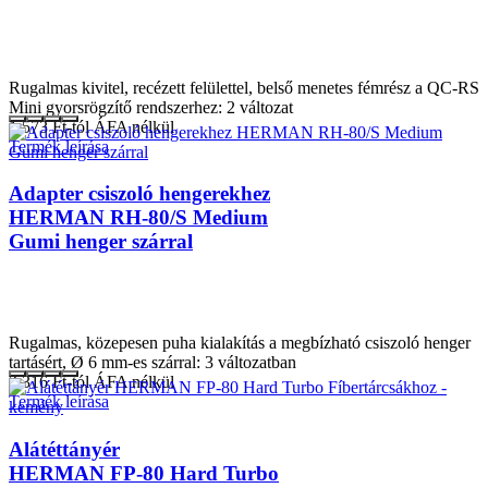
Rugalmas kivitel, recézett felülettel, belső menetes fémrész a QC-RS
Mini gyorsrögzítő rendszerhez: 2 változat
1.573
Ft
-tól ÁFA nélkül
Termék leírása
Adapter csiszoló hengerekhez
HERMAN RH-80/S Medium
Gumi henger szárral
Rugalmas, közepesen puha kialakítás a megbízható csiszoló henger
tartásért, Ø 6 mm-es szárral: 3 változatban
3.316
Ft
-tól ÁFA nélkül
Termék leírása
Alátéttányér
HERMAN FP-80 Hard Turbo