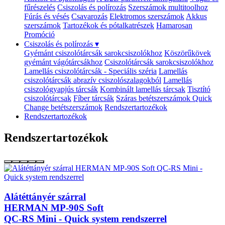
fűrészelés
Csiszolás és polírozás
Szerszámok multitoolhoz
Fúrás és vésés
Csavarozás
Elektromos szerszámok
Akkus
szerszámok
Tartozékok és pótalkatrészek
Hamarosan
Promóció
Csiszolás és polírozás
▾
Gyémánt csiszolótárcsák sarokcsiszolókhoz
Köszörűkövek
gyémánt vágótárcsákhoz
Csiszolótárcsák sarokcsiszolókhoz
Lamellás csiszolótárcsák - Speciális széria
Lamellás
csiszolótárcsák abrazív csiszolószalagokból
Lamellás
csiszológyapjús tárcsák
Kombinált lamellás tárcsak
Tisztító
csiszolótárcsak
Fíber tárcsák
Száras betétszerszámok
Quick
Change betétszerszámok
Rendszertartozékok
Rendszertartozékok
Rendszertartozékok
Alátéttányér szárral
HERMAN MP-90S Soft
QC-RS Mini - Quick system rendszerrel