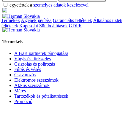
egyetértek a
személyes adatok kezelésével
Termékek
A gépek javítása
Garanciális feltételek
Általános üzleti
feltételek
Kapcsolat
Süti beállítások
GDPR
Termékek
A B2B partnerek támogatása
Vágás és fűrészelés
Csiszolás és polírozás
Fúrás és vésés
Csavarozás
Elektromos szerszámok
Akkus szerszámok
Mérés
Tartozékok és pótalkatrészek
Promóció