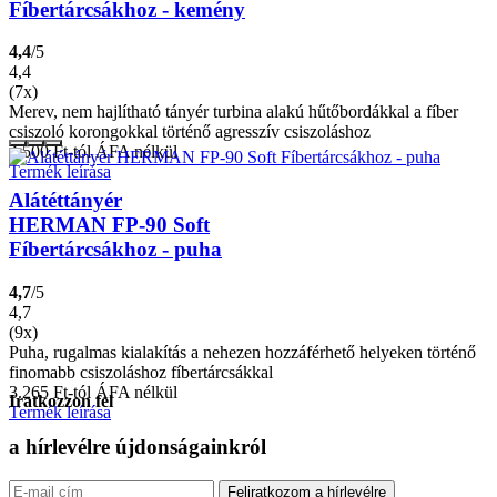
Fíbertárcsákhoz - kemény
4,4
/5
4,4
(7x)
Merev, nem hajlítható tányér turbina alakú hűtőbordákkal a fíber
csiszoló korongokkal történő agresszív csiszoláshoz
4.500
Ft
-tól ÁFA nélkül
Termék leírása
Alátéttányér
HERMAN FP-90 Soft
Fíbertárcsákhoz - puha
4,7
/5
4,7
(9x)
Puha, rugalmas kialakítás a nehezen hozzáférhető helyeken történő
finomabb csiszoláshoz fíbertárcsákkal
3.265
Ft
-tól ÁFA nélkül
Iratkozzon fel
Termék leírása
a hírlevélre
újdonságainkról