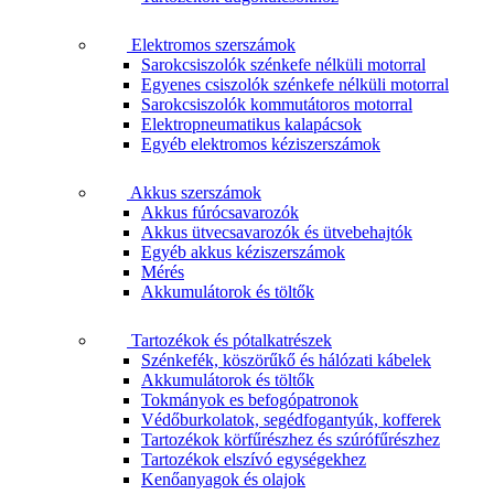
Elektromos szerszámok
Sarokcsiszolók szénkefe nélküli motorral
Egyenes csiszolók szénkefe nélküli motorral
Sarokcsiszolók kommutátoros motorral
Elektropneumatikus kalapácsok
Egyéb elektromos kéziszerszámok
Akkus szerszámok
Akkus fúrócsavarozók
Akkus ütvecsavarozók és ütvebehajtók
Egyéb akkus kéziszerszámok
Mérés
Akkumulátorok és töltők
Tartozékok és pótalkatrészek
Szénkefék, köszörűkő és hálózati kábelek
Akkumulátorok és töltők
Tokmányok es befogópatronok
Védőburkolatok, segédfogantyúk, kofferek
Tartozékok körfűrészhez és szúrófűrészhez
Tartozékok elszívó egységekhez
Kenőanyagok és olajok