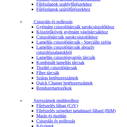
Fűrészlapok szablyfűrészekhez
Fűrészlapok szúrófűrészekhez
Csiszolás és polírozás
Gyémánt csiszolótárcsák sarokcsiszolókhoz
Köszörűkövek gyémánt vágótárcsákhoz
Csiszolótárcsák sarokcsiszolókhoz
Lamellás csiszolótárcsák - Speciális széria
Lamellás csiszolótárcsák abrazív
csiszolószalagokból
Lamellás csiszológyapjús tárcsák
Kombinált lamellás tárcsak
Tisztító csiszolótárcsak
Fíber tárcsák
Száras betétszerszámok
Quick Change betétszerszámok
Rendszertartozékok
Szerszámok multitoolhoz
Fűrészelés fában (CrV)
Fűrészelés szögeket tartalmazó fábanl (BiM)
Marás és tisztítás
Csiszolás és polírozás
Készletek