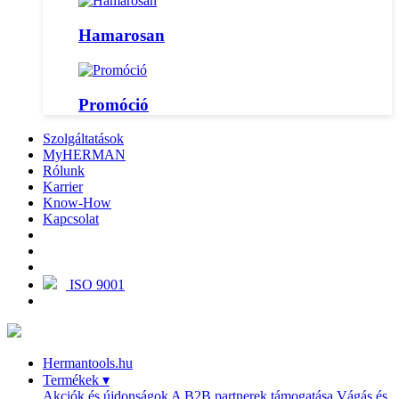
Hamarosan
Promóció
Szolgáltatások
MyHERMAN
Rólunk
Karrier
Know-How
Kapcsolat
ISO 9001
Hermantools.hu
Termékek
▾
Akciók és újdonságok
A B2B partnerek támogatása
Vágás és