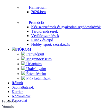
Hamarosan
2026-ben
Promóció
Kéziszerszámok és gyakorlati segédeszközök
Tárolórendszerek
Védőfelszerelések
Ruhák és cipő
Hobby, sport, szórakozás
FIÓKOM
Irányítópult
Megrendeléseim
Űrlapjaim
Utalványaim
Értékeléseim
Fiók beállítások
Rólunk
Szolgáltatások
Karrier
Know-How
Kapcsolat
Facebook
Youtube