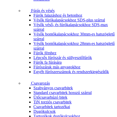
Fúrás és vésés
Fúrók falazáshoz és betonhoz
Vésők fúrókalapácsokhoz SDS-plus szárral
Vésők véső- és fúrókalapácsokhoz SDS-max
szárral
Vésők bontókalapácsokhoz 30mm-es hatszögletű
szárral
Vésők bontókalapácsokhoz 28mm-es hatszögletű
szárral
Fúrók fémhez
Lépcsős fúrószár és süllyesztőfúrók
Fúrók fa fúrására
Fúrószárak más anyagokhoz
Egyéb fúrószerszámok és rendszerkiegészítők
Csavarozás
Szabványos csavarbitek
Standard csavarbitek hosszú szárral
Ütőcsavarhúzó bitek
TiN torziós csavarbitek
Csavarbitek tartozékai
Dugókulcsok
Tartozékok dugókulcsokhoz