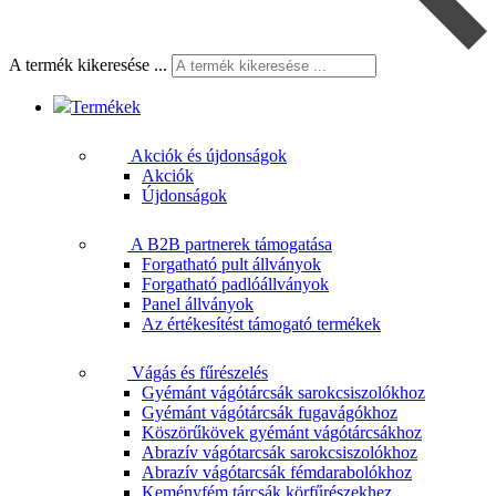
A termék kikeresése ...
Termékek
Akciók és újdonságok
Akciók
Újdonságok
A B2B partnerek támogatása
Forgatható pult állványok
Forgatható padlóállványok
Panel állványok
Az értékesítést támogató termékek
Vágás és fűrészelés
Gyémánt vágótárcsák sarokcsiszolókhoz
Gyémánt vágótárcsák fugavágókhoz
Köszörűkövek gyémánt vágótárcsákhoz
Abrazív vágótarcsák sarokcsiszolókhoz
Abrazív vágótarcsák fémdarabolókhoz
Keményfém tárcsák körfűrészekhez