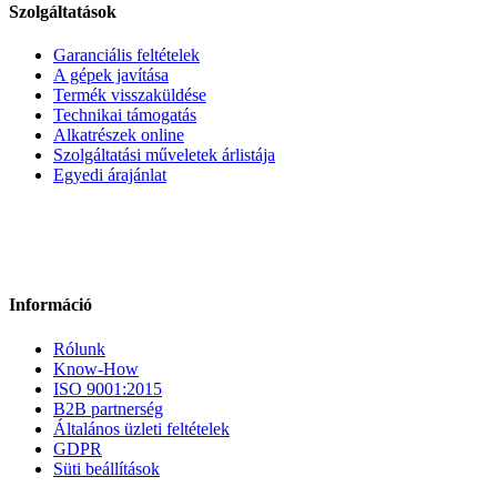
Szolgáltatások
Garanciális feltételek
A gépek javítása
Termék visszaküldése
Technikai támogatás
Alkatrészek online
Szolgáltatási műveletek árlistája
Egyedi árajánlat
Információ
Rólunk
Know-How
ISO 9001:2015
B2B partnerség
Általános üzleti feltételek
GDPR
Süti beállítások