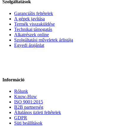
Szolgáltatások
Garanciális feltételek
A gépek javítása
Termék visszaküldése
Technikai támogatás
Alkatrészek online
Szolgáltatási műveletek árlistája
Egyedi árajánlat
Információ
Rólunk
Know-How
ISO 9001:2015
B2B partnerség
Általános üzleti feltételek
GDPR
Süti beállítások