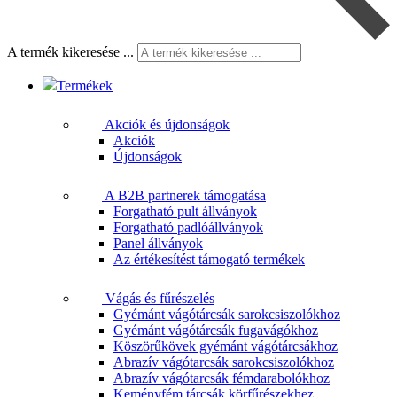
A termék kikeresése ...
Termékek
Akciók és újdonságok
Akciók
Újdonságok
A B2B partnerek támogatása
Forgatható pult állványok
Forgatható padlóállványok
Panel állványok
Az értékesítést támogató termékek
Vágás és fűrészelés
Gyémánt vágótárcsák sarokcsiszolókhoz
Gyémánt vágótárcsák fugavágókhoz
Köszörűkövek gyémánt vágótárcsákhoz
Abrazív vágótarcsák sarokcsiszolókhoz
Abrazív vágótarcsák fémdarabolókhoz
Keményfém tárcsák körfűrészekhez