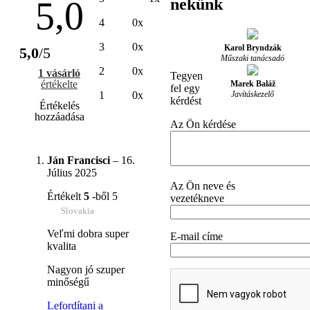
5,0
nekünk
4
0x
3
0x
Karol Bryndzák
5,0
/5
Műszaki tanácsadó
2
0x
1 vásárló
Tegyen
értékelte
Marek Baláž
fel egy
Javításkezelő
1
0x
kérdést
Értékelés
hozzáadása
Az Ön kérdése
Ján Francisci
–
16.
Július 2025
Az Ön neve és
Értékelt
5
-ből 5
vezetékneve
Slovakia
Veľmi dobra super
E-mail címe
kvalita
Nagyon jó szuper
minőségű
Lefordítani a