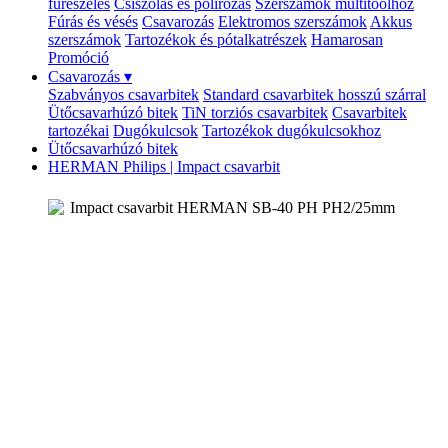
fűrészelés
Csiszolás és polírozás
Szerszámok multitoolhoz
Fúrás és vésés
Csavarozás
Elektromos szerszámok
Akkus
szerszámok
Tartozékok és pótalkatrészek
Hamarosan
Promóció
Csavarozás
▾
Szabványos csavarbitek
Standard csavarbitek hosszú szárral
Ütőcsavarhúzó bitek
TiN torziós csavarbitek
Csavarbitek
tartozékai
Dugókulcsok
Tartozékok dugókulcsokhoz
Ütőcsavarhúzó bitek
HERMAN Philips | Impact csavarbit