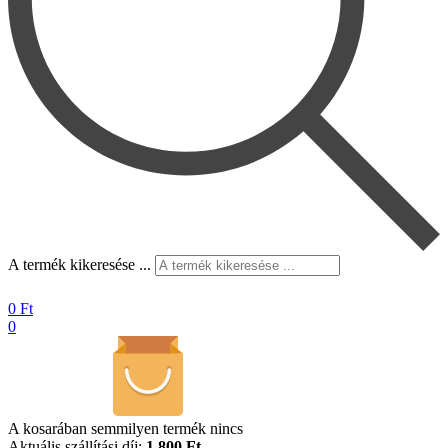
A termék kikeresése ...
0
Ft
0
A kosarában semmilyen termék nincs
Aktuális szállítási díj:
1.800 Ft