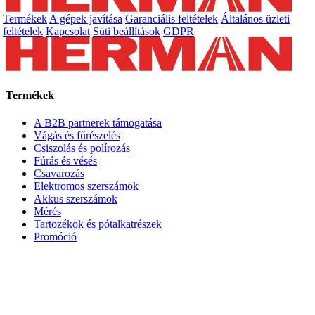
Termékek
A gépek javítása
Garanciális feltételek
Általános üzleti
feltételek
Kapcsolat
Süti beállítások
GDPR
Termékek
A B2B partnerek támogatása
Vágás és fűrészelés
Csiszolás és polírozás
Fúrás és vésés
Csavarozás
Elektromos szerszámok
Akkus szerszámok
Mérés
Tartozékok és pótalkatrészek
Promóció