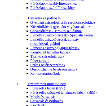
Fűrészlapok szablyfűrészekhez
Fűrészlapok szúrófűrészekhez
Csiszolás és polírozás
Gyémánt csiszolótárcsák sarokcsiszolókhoz
Köszörűkövek gyémánt vágótárcsákhoz
Csiszolótárcsák sarokcsiszolókhoz
Lamellás csiszolótárcsák - Speciális széria
Lamellás csiszolótárcsák abrazív
csiszolószalagokból
Lamellás csiszológyapjús tárcsák
Kombinált lamellás tárcsak
Tisztító csiszolótárcsak
Fíber tárcsák
Száras betétszerszámok
Quick Change betétszerszámok
Rendszertartozékok
Szerszámok multitoolhoz
Fűrészelés fában (CrV)
Fűrészelés szögeket tartalmazó fábanl (BiM)
Marás és tisztítás
Csiszolás és polírozás
Készletek