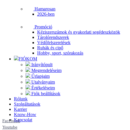
Hamarosan
2026-ben
Promóció
Kéziszerszámok és gyakorlati segédeszközök
Tárolórendszerek
Védőfelszerelések
Ruhák és cipő
Hobby, sport, szórakozás
FIÓKOM
Irányítópult
Megrendeléseim
Űrlapjaim
Utalványaim
Értékeléseim
Fiók beállítások
Rólunk
Szolgáltatások
Karrier
Know-How
Kapcsolat
Facebook
Youtube