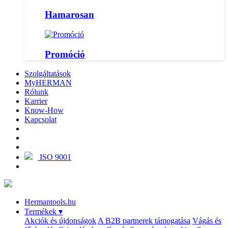
Hamarosan
Promóció
Szolgáltatások
MyHERMAN
Rólunk
Karrier
Know-How
Kapcsolat
ISO 9001
Hermantools.hu
Termékek
▾
Akciók és újdonságok
A B2B partnerek támogatása
Vágás és