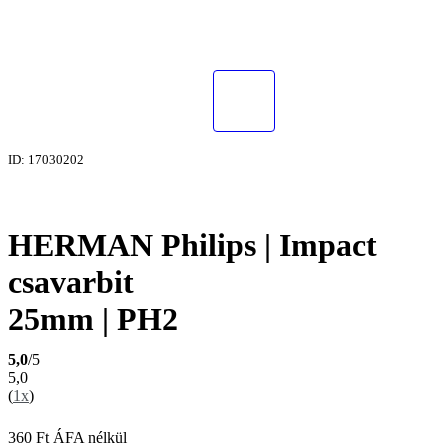
ID: 17030202
HERMAN Philips | Impact
csavarbit
25mm | PH2
5,0
/5
5,0
(
1x
)
360
Ft
ÁFA nélkül