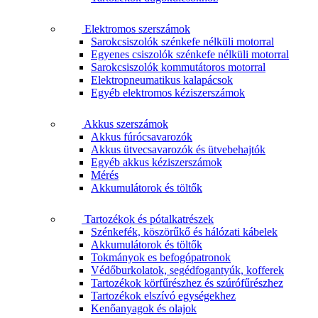
Elektromos szerszámok
Sarokcsiszolók szénkefe nélküli motorral
Egyenes csiszolók szénkefe nélküli motorral
Sarokcsiszolók kommutátoros motorral
Elektropneumatikus kalapácsok
Egyéb elektromos kéziszerszámok
Akkus szerszámok
Akkus fúrócsavarozók
Akkus ütvecsavarozók és ütvebehajtók
Egyéb akkus kéziszerszámok
Mérés
Akkumulátorok és töltők
Tartozékok és pótalkatrészek
Szénkefék, köszörűkő és hálózati kábelek
Akkumulátorok és töltők
Tokmányok es befogópatronok
Védőburkolatok, segédfogantyúk, kofferek
Tartozékok körfűrészhez és szúrófűrészhez
Tartozékok elszívó egységekhez
Kenőanyagok és olajok