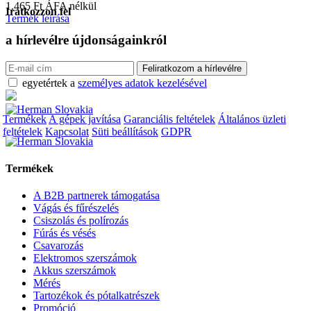
1.465
Ft
ÁFA nélkül
Iratkozzon fel
Termék leírása
a hírlevélre
újdonságainkról
egyetértek a
személyes adatok kezelésével
Termékek
A gépek javítása
Garanciális feltételek
Általános üzleti
feltételek
Kapcsolat
Süti beállítások
GDPR
Termékek
A B2B partnerek támogatása
Vágás és fűrészelés
Csiszolás és polírozás
Fúrás és vésés
Csavarozás
Elektromos szerszámok
Akkus szerszámok
Mérés
Tartozékok és pótalkatrészek
Promóció