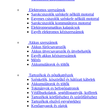
Elektromos szerszámok
Sarokcsiszolók szénkefe nélküli motorral
Egyenes csiszolók szénkefe nélküli motorral
Sarokcsiszolók kommutátoros motorral
Elektropneumatikus kalapácsok
Egyéb elektromos kéziszerszámok
Akkus szerszámok
Akkus fúrócsavarozók
Akkus ütvecsavarozók és ütvebehajtók
Egyéb akkus kéziszerszámok
Mérés
Akkumulátorok és töltők
Tartozékok és pótalkatrészek
Szénkefék, köszörűkő és hálózati kábelek
Akkumulátorok és töltők
Tokmányok es befogópatronok
Védőburkolatok, segédfogantyúk, kofferek
Tartozékok körfűrészhez és szúrófűrészhez
Tartozékok elszívó egységekhez
Kenőanyagok és olajok