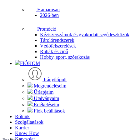
Hamarosan
2026-ben
Promóció
Kéziszerszámok és gyakorlati segédeszközök
Tárolórendszerek
Védőfelszerelések
Ruhák és cipő
Hobby, sport, szórakozás
FIÓKOM
Irányítópult
Megrendeléseim
Űrlapjaim
Utalványaim
Értékeléseim
Fiók beállítások
Rólunk
Szolgáltatások
Karrier
Know-How
Kapcsolat
Facebook