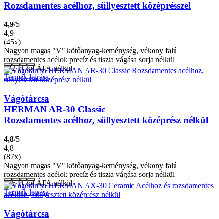
Rozsdamentes acélhoz, süllyesztett középrésszel
4,9
/5
4,9
(45x)
Nagyon magas "V" kötőanyag-keménység, vékony falú
rozsdamentes acélok precíz és tiszta vágása sorja nélkül
342
Ft
-tól ÁFA nélkül
Termék leírása
Vágótárcsa
HERMAN AR-30 Classic
Rozsdamentes acélhoz, süllyesztett középrész nélkül
4,8
/5
4,8
(87x)
Nagyon magas "V" kötőanyag-keménység, vékony falú
rozsdamentes acélok precíz és tiszta vágása sorja nélkül
295
Ft
-tól ÁFA nélkül
Termék leírása
Vágótárcsa