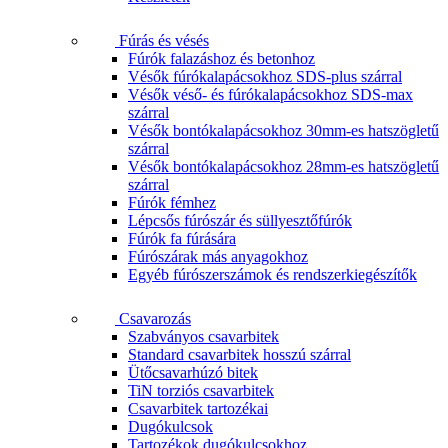
Fúrás és vésés
Fúrók falazáshoz és betonhoz
Vésők fúrókalapácsokhoz SDS-plus szárral
Vésők véső- és fúrókalapácsokhoz SDS-max
szárral
Vésők bontókalapácsokhoz 30mm-es hatszögletű
szárral
Vésők bontókalapácsokhoz 28mm-es hatszögletű
szárral
Fúrók fémhez
Lépcsős fúrószár és süllyesztőfúrók
Fúrók fa fúrására
Fúrószárak más anyagokhoz
Egyéb fúrószerszámok és rendszerkiegészítők
Csavarozás
Szabványos csavarbitek
Standard csavarbitek hosszú szárral
Ütőcsavarhúzó bitek
TiN torziós csavarbitek
Csavarbitek tartozékai
Dugókulcsok
Tartozékok dugókulcsokhoz