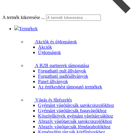
A termék kikeresése ...
Termékek
Akciók és újdonságok
Akciók
Újdonságok
A B2B partnerek támogatása
Forgatható pult állványok
Forgatható padlóállványok
Panel állványok
Az értékesítést támogató termékek
Vágás és fűrészelés
Gyémánt vágótárcsák sarokcsiszolókhoz
Gyémánt vágótárcsák fugavágókhoz
Köszörűkövek gyémánt vágótárcsákhoz
Abrazív vágótarcsák sarokcsiszolókhoz
Abrazív vágótarcsák fémdarabolókhoz
Keményfém tárcsák körfűrészekhez