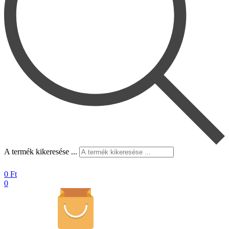
A termék kikeresése ...
0
Ft
0