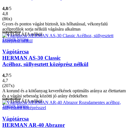
4,8
/5
4,8
(86x)
Gyors és pontos vágást biztosít, kis hőhatással, vékonyfalú
acélprofilok sorja nélküli vágására alkalmas
324
Ft
-tól ÁFA nélkül
Termék leírása
Vágótárcsa
HERMAN AS-30 Classic
Acélhoz, süllyesztett középrész nélkül
4,7
/5
4,7
(207x)
A korund és a kötőanyag keverékének optimális aránya az élettartam
és a vágási sebesség közötti jó arány érdekében
277
Ft
-tól ÁFA nélkül
Termék leírása
Vágótárcsa
HERMAN AR-40 Abrazor