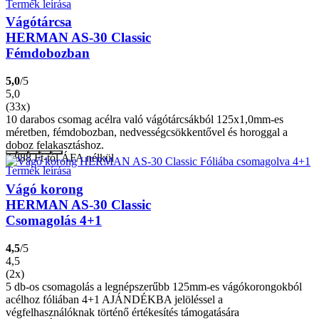
Termék leírása
Vágótárcsa
HERMAN AS-30 Classic
Fémdobozban
5,0
/5
5,0
(33x)
10 darabos csomag acélra való vágótárcsákból 125x1,0mm-es
méretben, fémdobozban, nedvességcsökkentővel és horoggal a
doboz felakasztáshoz.
2.888
Ft
-tól ÁFA nélkül
Termék leírása
Vágó korong
HERMAN AS-30 Classic
Csomagolás 4+1
4,5
/5
4,5
(2x)
5 db-os csomagolás a legnépszerűbb 125mm-es vágókorongokból
acélhoz fóliában 4+1 AJÁNDÉKBA jelöléssel a
végfelhasználóknak történő értékesítés támogatására