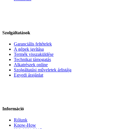
Szolgáltatások
Garanciális feltételek
A gépek javítása
Termék visszaküldése
Technikai támogatás
Alkatrészek online
Szolgáltatási műveletek árlistája
Egyedi árajánlat
Információ
Rólunk
Know-How