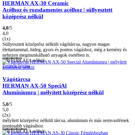
HERMAN AX-30 Ceramic
Acélhoz és rozsdamentes acélhoz | süllyesztett
középrész nélkül
4,0
/5
4,0
(1x)
Süllyesztett középrész nélküli vágótárcsa, nagyon magas
élettartammal, hideg, gyors és pontos vágáshoz, még a kemény és
nehezen megmunkálható anyagok esetében is.
630
Ft
-tól ÁFA nélkül
Termék leírása
Vágótárcsa
HERMAN AX-50 SpeciAl
Alumíniumra | mélyített középrész nélkül
5,0
/5
5,0
(2x)
mélyített középrész nélküli tárcsa, alumínium és más nemvasfémek
pontosabb vágásához
418
Ft
-tól ÁFA nélkül