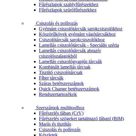
Fűrészlapok szablyfűrészekhez
Fűrészlapok szúrófűrészekhez
Csiszolás és polírozás
Gyémánt csiszolótárcsák sarokcsiszolókhoz
Köszörűkövek gyémánt vágótárcsákhoz
Csiszolótárcsák sarokcsiszolókhoz
Lamellás csiszolótárcsák - Speciális széria
Lamellás csiszolótárcsák abrazív
csiszolószalagokból
Lamellás csiszológyapjús tárcsák
Kombinált lamellás tárcsak
Tisztító csiszolótárcsak
Fíber tárcsák
Száras betétszerszámok
Quick Change betétszerszámok
Rendszertartozékok
Szerszámok multitoolhoz
Fűrészelés fában (CrV)
Fűrészelés szögeket tartalmazó fábanl (BiM)
Marás és tisztítás
Csiszolás és polírozás
Készletek