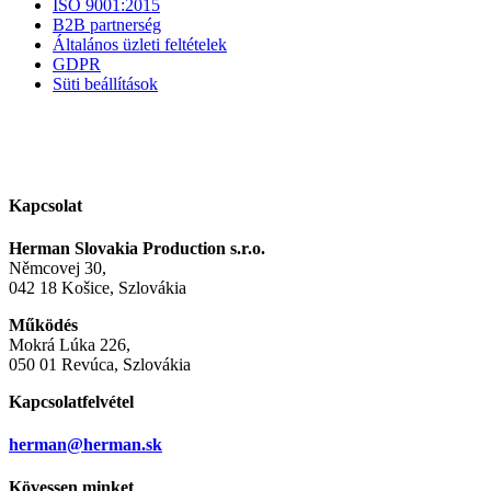
ISO 9001:2015
B2B partnerség
Általános üzleti feltételek
GDPR
Süti beállítások
Kapcsolat
Herman Slovakia Production s.r.o.
Němcovej 30,
042 18 Košice, Szlovákia
Működés
Mokrá Lúka 226,
050 01 Revúca, Szlovákia
Kapcsolatfelvétel
herman@herman.sk
Kövessen minket