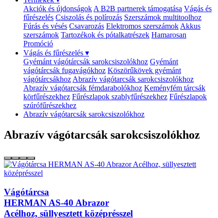
Akciók és újdonságok
A B2B partnerek támogatása
Vágás és
fűrészelés
Csiszolás és polírozás
Szerszámok multitoolhoz
Fúrás és vésés
Csavarozás
Elektromos szerszámok
Akkus
szerszámok
Tartozékok és pótalkatrészek
Hamarosan
Promóció
Vágás és fűrészelés
▾
Gyémánt vágótárcsák sarokcsiszolókhoz
Gyémánt
vágótárcsák fugavágókhoz
Köszörűkövek gyémánt
vágótárcsákhoz
Abrazív vágótarcsák sarokcsiszolókhoz
Abrazív vágótarcsák fémdarabolókhoz
Keményfém tárcsák
körfűrészekhez
Fűrészlapok szablyfűrészekhez
Fűrészlapok
szúrófűrészekhez
Abrazív vágótarcsák sarokcsiszolókhoz
Abrazív vágótarcsák sarokcsiszolókhoz
Vágótárcsa
HERMAN AS-40 Abrazor
Acélhoz, süllyesztett középrésszel