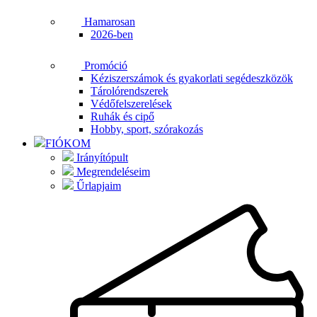
Hamarosan
2026-ben
Promóció
Kéziszerszámok és gyakorlati segédeszközök
Tárolórendszerek
Védőfelszerelések
Ruhák és cipő
Hobby, sport, szórakozás
FIÓKOM
Irányítópult
Megrendeléseim
Űrlapjaim