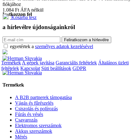
fiókjához
1.084
Ft
ÁFA nélkül
Iratkozzon fel
Kosárba tesz
a hírlevélre
újdonságainkról
egyetértek a
személyes adatok kezelésével
Termékek
A gépek javítása
Garanciális feltételek
Általános üzleti
feltételek
Kapcsolat
Süti beállítások
GDPR
Termékek
A B2B partnerek támogatása
Vágás és fűrészelés
Csiszolás és polírozás
Fúrás és vésés
Csavarozás
Elektromos szerszámok
Akkus szerszámok
Mérés