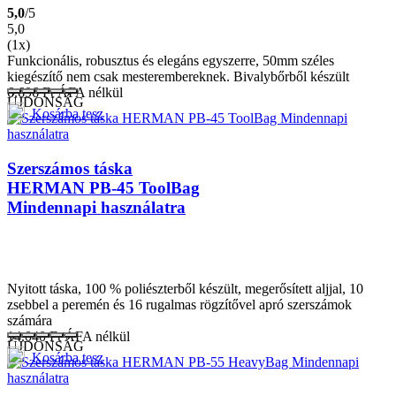
5,0
/5
5,0
(1x)
Funkcionális, robusztus és elegáns egyszerre, 50mm széles
kiegészítő nem csak mesterembereknek. Bivalybőrből készült
6.696
Ft
ÁFA nélkül
ÚJDONSÁG
Kosárba tesz
Szerszámos táska
HERMAN PB-45 ToolBag
Mindennapi használatra
Nyitott táska, 100 % poliészterből készült, megerősített aljjal, 10
zsebbel a peremén és 16 rugalmas rögzítővel apró szerszámok
számára
14.040
Ft
ÁFA nélkül
ÚJDONSÁG
Kosárba tesz