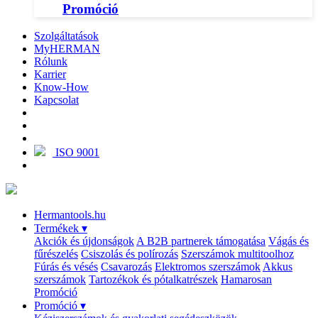
Promóció
Szolgáltatások
MyHERMAN
Rólunk
Karrier
Know-How
Kapcsolat
ISO 9001
Hermantools.hu
Termékek
▾
Akciók és újdonságok
A B2B partnerek támogatása
Vágás és
fűrészelés
Csiszolás és polírozás
Szerszámok multitoolhoz
Fúrás és vésés
Csavarozás
Elektromos szerszámok
Akkus
szerszámok
Tartozékok és pótalkatrészek
Hamarosan
Promóció
Promóció
▾