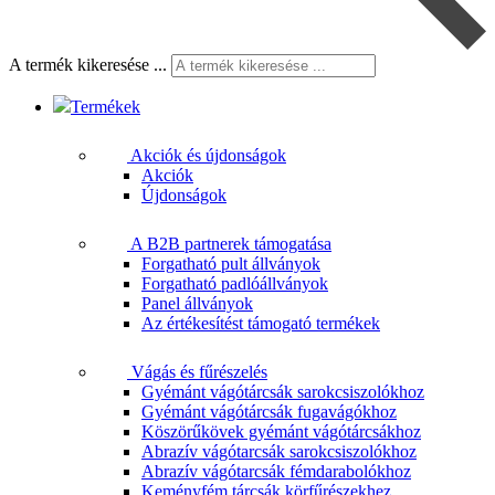
A termék kikeresése ...
Termékek
Akciók és újdonságok
Akciók
Újdonságok
A B2B partnerek támogatása
Forgatható pult állványok
Forgatható padlóállványok
Panel állványok
Az értékesítést támogató termékek
Vágás és fűrészelés
Gyémánt vágótárcsák sarokcsiszolókhoz
Gyémánt vágótárcsák fugavágókhoz
Köszörűkövek gyémánt vágótárcsákhoz
Abrazív vágótarcsák sarokcsiszolókhoz
Abrazív vágótarcsák fémdarabolókhoz
Keményfém tárcsák körfűrészekhez