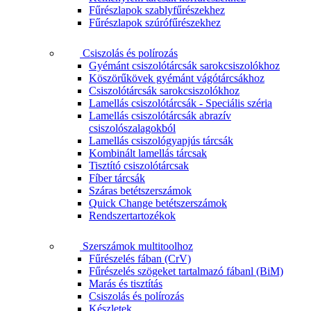
Fűrészlapok szablyfűrészekhez
Fűrészlapok szúrófűrészekhez
Csiszolás és polírozás
Gyémánt csiszolótárcsák sarokcsiszolókhoz
Köszörűkövek gyémánt vágótárcsákhoz
Csiszolótárcsák sarokcsiszolókhoz
Lamellás csiszolótárcsák - Speciális széria
Lamellás csiszolótárcsák abrazív
csiszolószalagokból
Lamellás csiszológyapjús tárcsák
Kombinált lamellás tárcsak
Tisztító csiszolótárcsak
Fíber tárcsák
Száras betétszerszámok
Quick Change betétszerszámok
Rendszertartozékok
Szerszámok multitoolhoz
Fűrészelés fában (CrV)
Fűrészelés szögeket tartalmazó fábanl (BiM)
Marás és tisztítás
Csiszolás és polírozás
Készletek