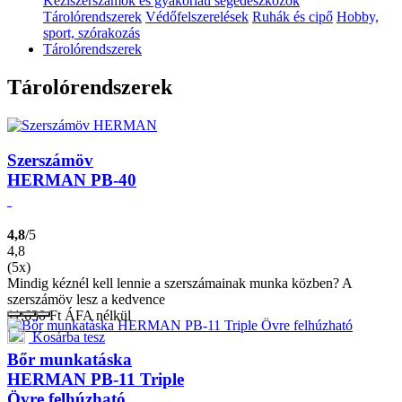
Kéziszerszámok és gyakorlati segédeszközök
Tárolórendszerek
Védőfelszerelések
Ruhák és cipő
Hobby,
sport, szórakozás
Tárolórendszerek
Tárolórendszerek
Szerszámöv
HERMAN PB-40
4,8
/5
4,8
(5x)
Mindig kéznél kell lennie a szerszámainak munka közben? A
szerszámöv lesz a kedvence
11.630
Ft
ÁFA nélkül
Kosárba tesz
Bőr munkatáska
HERMAN PB-11 Triple
Övre felhúzható