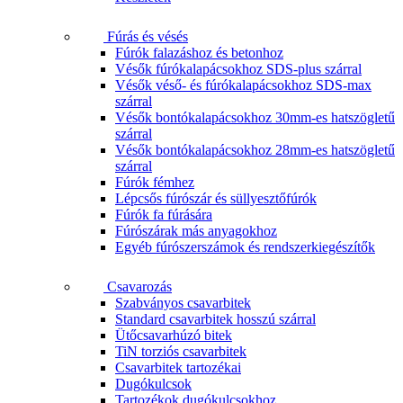
Fúrás és vésés
Fúrók falazáshoz és betonhoz
Vésők fúrókalapácsokhoz SDS-plus szárral
Vésők véső- és fúrókalapácsokhoz SDS-max
szárral
Vésők bontókalapácsokhoz 30mm-es hatszögletű
szárral
Vésők bontókalapácsokhoz 28mm-es hatszögletű
szárral
Fúrók fémhez
Lépcsős fúrószár és süllyesztőfúrók
Fúrók fa fúrására
Fúrószárak más anyagokhoz
Egyéb fúrószerszámok és rendszerkiegészítők
Csavarozás
Szabványos csavarbitek
Standard csavarbitek hosszú szárral
Ütőcsavarhúzó bitek
TiN torziós csavarbitek
Csavarbitek tartozékai
Dugókulcsok
Tartozékok dugókulcsokhoz