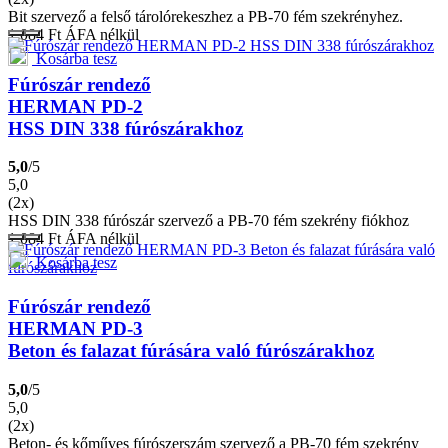
Bit szervező a felső tárolórekeszhez a PB-70 fém szekrényhez.
1.084
Ft
ÁFA nélkül
Kosárba tesz
Fúrószár rendező
HERMAN PD-2
HSS DIN 338 fúrószárakhoz
5,0
/5
5,0
(2x)
HSS DIN 338 fúrószár szervező a PB-70 fém szekrény fiókhoz
1.084
Ft
ÁFA nélkül
Kosárba tesz
Fúrószár rendező
HERMAN PD-3
Beton és falazat fúrására való fúrószárakhoz
5,0
/5
5,0
(2x)
Beton- és kőműves fúrószerszám szervező a PB-70 fém szekrény