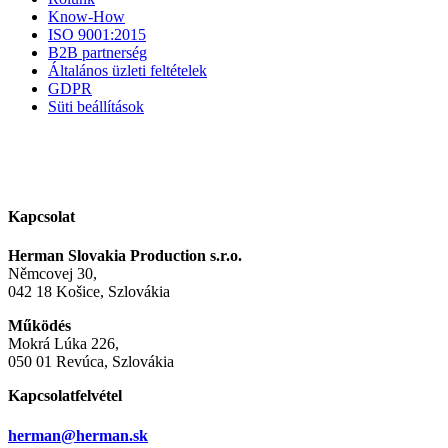
Know-How
ISO 9001:2015
B2B partnerség
Általános üzleti feltételek
GDPR
Süti beállítások
Kapcsolat
Herman Slovakia Production s.r.o.
Němcovej 30,
042 18 Košice, Szlovákia
Működés
Mokrá Lúka 226,
050 01 Revúca, Szlovákia
Kapcsolatfelvétel
herman@herman.sk