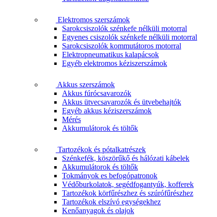
Elektromos szerszámok
Sarokcsiszolók szénkefe nélküli motorral
Egyenes csiszolók szénkefe nélküli motorral
Sarokcsiszolók kommutátoros motorral
Elektropneumatikus kalapácsok
Egyéb elektromos kéziszerszámok
Akkus szerszámok
Akkus fúrócsavarozók
Akkus ütvecsavarozók és ütvebehajtók
Egyéb akkus kéziszerszámok
Mérés
Akkumulátorok és töltők
Tartozékok és pótalkatrészek
Szénkefék, köszörűkő és hálózati kábelek
Akkumulátorok és töltők
Tokmányok es befogópatronok
Védőburkolatok, segédfogantyúk, kofferek
Tartozékok körfűrészhez és szúrófűrészhez
Tartozékok elszívó egységekhez
Kenőanyagok és olajok