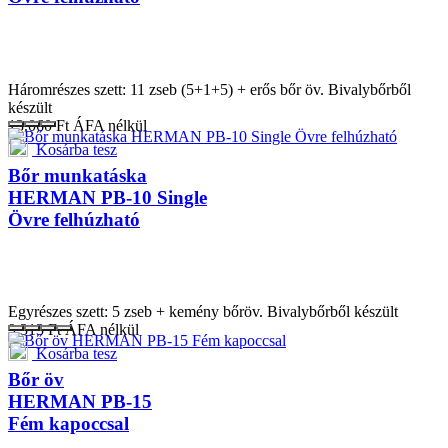
Háromrészes szett: 11 zseb (5+1+5) + erős bőr öv. Bivalybőrből
készült
13.060
Ft
ÁFA nélkül
Kosárba tesz
Bőr munkatáska
HERMAN PB-10 Single
Övre felhúzható
Egyrészes szett: 5 zseb + kemény bőröv. Bivalybőrből készült
9.313
Ft
ÁFA nélkül
Kosárba tesz
Bőr öv
HERMAN PB-15
Fém kapoccsal