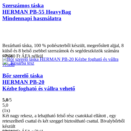
Szerszámos táska
HERMAN PB-55 HeavyBag
Mindennapi használatra
Bezárható táska, 100 % poliészterből készült, megerősített aljjal, 8
külső és 8 belső zsebbel szerszámok és segédeszközök számára
17.640
Ft
ÁFA nélkül
Kosárba tesz
Bőr szerelő táska
HERMAN PB-20
Kézbe fogható és vállra vehető
5,0
/5
5,0
(1x)
Két nagy rekesz, a lehajtható felső rész csatokkal ellátott , egy
reteszelhető csattal és két szeggel biztosítható csattal. Bivalybőrből
készült