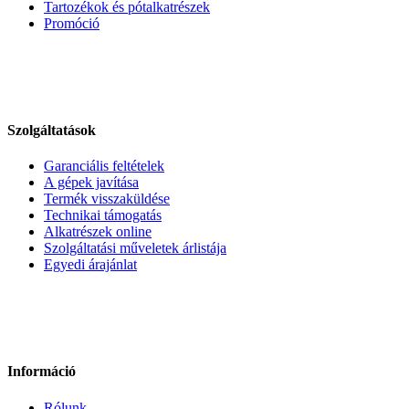
Tartozékok és pótalkatrészek
Promóció
Szolgáltatások
Garanciális feltételek
A gépek javítása
Termék visszaküldése
Technikai támogatás
Alkatrészek online
Szolgáltatási műveletek árlistája
Egyedi árajánlat
Információ
Rólunk