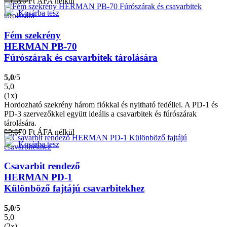
25.810
Ft
ÁFA nélkül
Kosárba tesz
Fém szekrény
HERMAN PB-70
Fúrószárak és csavarbitek tárolására
5,0
/5
5,0
(1x)
Hordozható szekrény három fiókkal és nyitható fedéllel. A PD-1 és
PD-3 szervezőkkel együtt ideális a csavarbitek és fúrószárak
tárolására.
22.070
Ft
ÁFA nélkül
Kosárba tesz
Csavarbit rendező
HERMAN PD-1
Különböző fajtájú csavarbitekhez
5,0
/5
5,0
(2x)