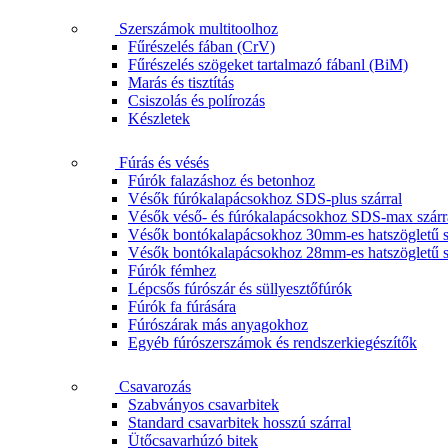
Szerszámok multitoolhoz
Fűrészelés fában (CrV)
Fűrészelés szögeket tartalmazó fábanl (BiM)
Marás és tisztítás
Csiszolás és polírozás
Készletek
Fúrás és vésés
Fúrók falazáshoz és betonhoz
Vésők fúrókalapácsokhoz SDS-plus szárral
Vésők véső- és fúrókalapácsokhoz SDS-max szárr
Vésők bontókalapácsokhoz 30mm-es hatszögletű s
Vésők bontókalapácsokhoz 28mm-es hatszögletű s
Fúrók fémhez
Lépcsős fúrószár és süllyesztőfúrók
Fúrók fa fúrására
Fúrószárak más anyagokhoz
Egyéb fúrószerszámok és rendszerkiegészítők
Csavarozás
Szabványos csavarbitek
Standard csavarbitek hosszú szárral
Ütőcsavarhúzó bitek