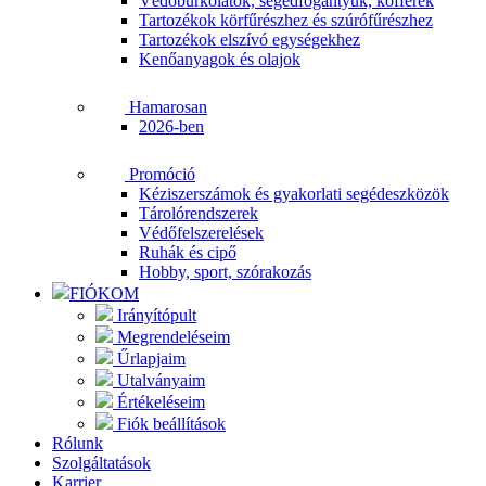
Védőburkolatok, segédfogantyúk, kofferek
Tartozékok körfűrészhez és szúrófűrészhez
Tartozékok elszívó egységekhez
Kenőanyagok és olajok
Hamarosan
2026-ben
Promóció
Kéziszerszámok és gyakorlati segédeszközök
Tárolórendszerek
Védőfelszerelések
Ruhák és cipő
Hobby, sport, szórakozás
FIÓKOM
Irányítópult
Megrendeléseim
Űrlapjaim
Utalványaim
Értékeléseim
Fiók beállítások
Rólunk
Szolgáltatások
Karrier