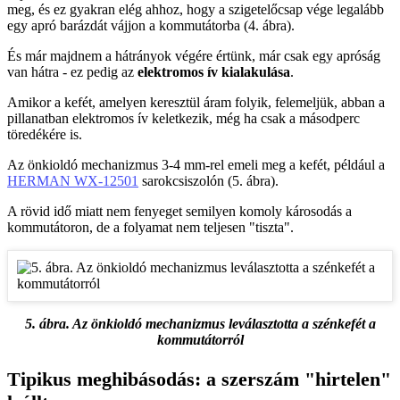
meg, és ez gyakran elég ahhoz, hogy a szigetelőcsap vége legalább
egy apró barázdát vájjon a kommutátorba (4. ábra).
És már majdnem a hátrányok végére értünk, már csak egy apróság
van hátra - ez pedig az
elektromos ív kialakulása
.
Amikor a kefét, amelyen keresztül áram folyik, felemeljük, abban a
pillanatban elektromos ív keletkezik, még ha csak a másodperc
töredékére is.
Az önkioldó mechanizmus 3-4 mm-rel emeli meg a kefét, például a
HERMAN WX-12501
sarokcsiszolón (5. ábra).
A rövid idő miatt nem fenyeget semilyen komoly károsodás a
kommutátoron, de a folyamat nem teljesen "tiszta".
5. ábra. Az önkioldó mechanizmus leválasztotta a szénkefét a
kommutátorról
Tipikus meghibásodás: a szerszám "hirtelen"