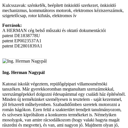
Kulcsszavak: szénkefék, beépített önkioldó szerkezet, önkioldó
mechanizmus, kommutátoros motorok, elektromos kéziszerszámok,
szigetelőcsap, rotor kifutás, elektromos ív
Források:
A HERMAN cég belső műszaki és oktató dokumentációi
patent DE1838778U
patent EP0023537A1
patent DE2801839A1
Ing. Herman Nagypál
Katonai iskolát végeztem, repülőgépipari villamosmérnöki
tanszéken. Már gyerekkoromban megtanultam szerszámokkal,
szerszámgépekkel dolgozni édesapámmal egy családi ház építésénél.
Minden új termékünket személyesen is tesztelem - saját kezemmel,
jól felszerelt műhelyemben. Szabadidőmben szeretek motorozni a
román hágókon. Ezen felül a szakterület trendjeit tanulmányozom,
és szívesen kipróbálom a konkurens termékeket is. Némelyiken
mosolygok, van amire rácsodálkozom (hogy valaki hagyta magát
rászedni és megvette), és van, ami nagyon jó. Majdnem olyan jó,