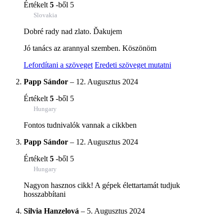
Értékelt
5
-ből 5
Slovakia
Dobré rady nad zlato. Ďakujem
Jó tanács az arannyal szemben. Köszönöm
Lefordítani a szöveget
Eredeti szöveget mutatni
Papp Sándor
–
12. Augusztus 2024
Értékelt
5
-ből 5
Hungary
Fontos tudnivalók vannak a cikkben
Papp Sándor
–
12. Augusztus 2024
Értékelt
5
-ből 5
Hungary
Nagyon hasznos cikk! A gépek élettartamát tudjuk
hosszabbítani
Silvia Hanzelová
–
5. Augusztus 2024