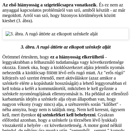
Az első hiányosság a szigetelőcsapra vonatkozik
. És ez nem az
anyaggal kapcsolatos problémáról van szó, amiből készült - az már
megoldott. Arról van szó, hogy bizonyos körülmények között
kieshet (3. ábra).
3. ábra. A rugó áttörte az elkopott szénkefe alját
Örömmel értesítem, hogy
ez a hiányosság elkerülhető
-
leggyakrabban a felhasználó tudatlansága vagy következetlensége
okozza. Ennek oka, hogy a kioldószerkezet aljára jelentős nyomás
nehezedik a kioldócsap fölöttt lévő erős rugó miatt. Az "erős rúgó"
kifejezés szó szerint értendő, mert aktiváláskor (azaz amikor a
szénkefe elérte a kopáshatár hosszúságát) a lehető leggyorsabban el
kell tolnia a kefét a kommutátortól, miközben le kell győznie a
szénkefe nyomórugójának ellennyomását is. Ha például az ellenőrző
karbantartás idején a szénkefe alja olyan állapotban van, hogy
nagyon vékony (vagy nincs) alja, a szétszerelés során "kilőhet" -
néha annyira, hogy nem is találjuk meg. Nem kell keresni, úgysem
kell, mert ilyenkor
új szénkeféket kell behelyezni
. Gyakran
előfordul azonban, hogy a szénkefe (a törzsében lévő lyukkal)
visszakerül a helyére - ez következetlenség. A motor gond nélkül
beindul, de néhány óra munka után, "semmiből – semmi " komoly