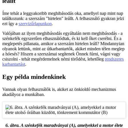
leállt
Íme tehát a leggyakoribb meghibásodás oka, amellyel nap mint nap
találkozunk: a szerszám "hirtelen" leállt. A felhasználó gyakran jelzi
ezt így a
szervizűrlapunkon
.
Valójában az ilyen meghibásodás egyáltalán nem meghibásodás - a
szénkefék egyszerűen elhasználódtak, és ki kell őket cserélni. És a
meglepetés pillanata, amikor a szerszám hirtelen leáll? Mindannyian
olyanok lettünk, mint az útkarbantartók, akiket minden télen meglep
a hóesés? Hiszen a szerszámai segítenek Önnek fúrni, vágni vagy
csiszolni - tehát megérdemelnek némi törődést, lehetőleg
rendszeres
karbantartást
.
Egy példa mindenkinek
Vannak olyan felhasználók is, akiket az önkioldó mechanizmus
akadályoz a munkában.
6. ábra. A szénkefék maradványai (A), amelyekkel a motor élete