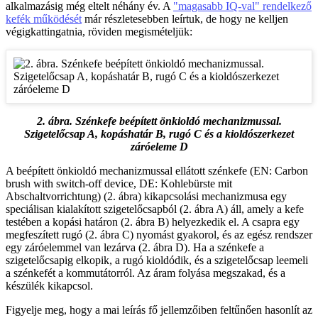
alkalmazásig még eltelt néhány év. A
"magasabb IQ-val" rendelkező
kefék működését
már részletesebben leírtuk, de hogy ne kelljen
végigkattingatnia, röviden megismételjük:
2. ábra. Szénkefe beépített önkioldó mechanizmussal.
Szigetelőcsap A, kopáshatár B, rugó C és a kioldószerkezet
záróeleme D
A beépített önkioldó mechanizmussal ellátott szénkefe (EN: Carbon
brush with switch-off device, DE: Kohlebürste mit
Abschaltvorrichtung) (2. ábra) kikapcsolási mechanizmusa egy
speciálisan kialakított szigetelőcsapból (2. ábra A) áll, amely a kefe
testében a kopási határon (2. ábra B) helyezkedik el. A csapra egy
megfeszített rugó (2. ábra C) nyomást gyakorol, és az egész rendszer
egy záróelemmel van lezárva (2. ábra D). Ha a szénkefe a
szigetelőcsapig elkopik, a rugó kioldódik, és a szigetelőcsap leemeli
a szénkefét a kommutátorról. Az áram folyása megszakad, és a
készülék kikapcsol.
Figyelje meg, hogy a mai leírás fő jellemzőiben feltűnően hasonlít az