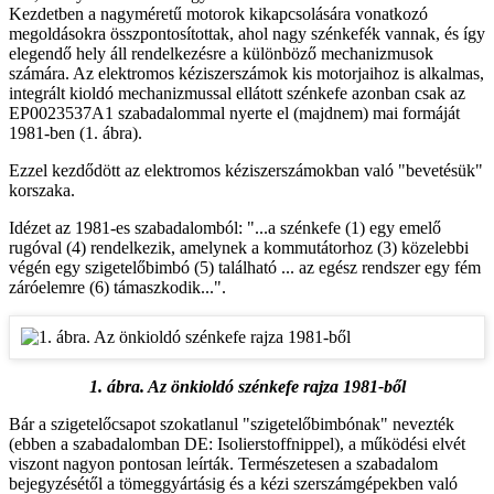
Kezdetben a nagyméretű motorok kikapcsolására vonatkozó
megoldásokra összpontosítottak, ahol nagy szénkefék vannak, és így
elegendő hely áll rendelkezésre a különböző mechanizmusok
számára. Az elektromos kéziszerszámok kis motorjaihoz is alkalmas,
integrált kioldó mechanizmussal ellátott szénkefe azonban csak az
EP0023537A1 szabadalommal nyerte el (majdnem) mai formáját
1981-ben (1. ábra).
Ezzel kezdődött az elektromos kéziszerszámokban való "bevetésük"
korszaka.
Idézet az 1981-es szabadalomból: "...a szénkefe (1) egy emelő
rugóval (4) rendelkezik, amelynek a kommutátorhoz (3) közelebbi
végén egy szigetelőbimbó (5) található ... az egész rendszer egy fém
záróelemre (6) támaszkodik...".
1. ábra. Az önkioldó szénkefe rajza 1981-ből
Bár a szigetelőcsapot szokatlanul "szigetelőbimbónak" nevezték
(ebben a szabadalomban DE: Isolierstoffnippel), a működési elvét
viszont nagyon pontosan leírták. Természetesen a szabadalom
bejegyzésétől a tömeggyártásig és a kézi szerszámgépekben való