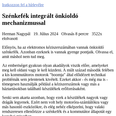
Iratkozzon fel a hírlevélre
Szénkefék integrált önkioldó
mechanizmussal
Herman Nagypál
19. Július 2024
Olvasás 8 percre
3522x
elolvasott
Előnyös, ha az elektromos kéziszerszámában vannak önkioldó
szénkefék. Azonban ezeknek is vannak gyenge pontjaik. Olvassa el,
amit máshol nem tud meg.
Az emberiséget gyakran olyan akadályok viszik előre, amelyeket
meg kell oldani vagy le kell küzdeni. A múlt század második felében
a kis kommutátoros motorok "boomja" által előidézett technikai
problémák sem jelentenek kivételt. Ezeket akkor - és még ma is -
tömegesen használják például a kéziszerszámok vagy más a
háztartásokban található készülékek erőforrásaként.
Senki sem akarta azonban, hogy ezek a készülékek nagyok vagy
drágák legyenek. Ezért nem volt hely motoróra-számlálókra vagy
más hasonló eszközökre, és elég nehéz elképzelni, hogy valaki
rendszeresen ellenőrizze a szénkefék és a kommutátor állapotát egy