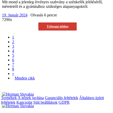
Mit mond a jelenleg érvényes szabvány a szénkefék jelöléséről,
méreteiről és a gyártásához szükséges alapanyagokról.
19. Január 2024
Olvasás 6 percre
7290x
Töltenni többet
1
2
3
4
5
6
7
8
»
Minden cikk
Termékek
A gépek javítása
Garanciális feltételek
Általános üzleti
feltételek
Kapcsolat
Süti beállítások
GDPR