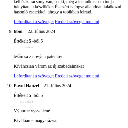
kell és karácsony van, senki, még a technikus sem tudja
irányítani a készüléket És ezért is fogsz állandóan találkozni
hasonló esetekkel, ahogy a topikban leírtad.
Lefordítani a szöveget
Eredeti szöveget mutatni
tibor
–
22. Július 2024
Értékelt
5
-ből 5
Slovakia
teším sa z nových patentov
Kíváncsian várom az új szabadalmakat
Lefordítani a szöveget
Eredeti szöveget mutatni
Pavol Hanzel
–
21. Július 2024
Értékelt
5
-ből 5
Slovakia
Výborne vysvetlené.
Kiválóan elmagyarázva.