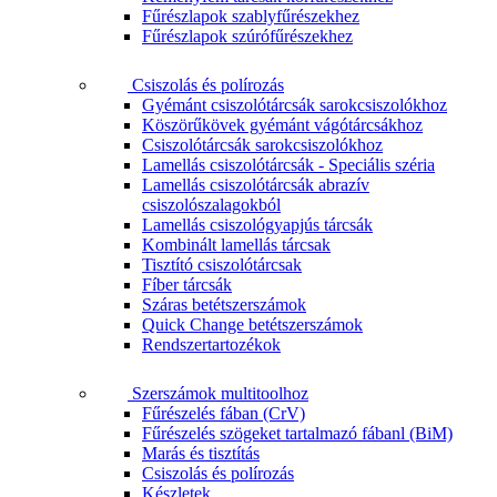
Fűrészlapok szablyfűrészekhez
Fűrészlapok szúrófűrészekhez
Csiszolás és polírozás
Gyémánt csiszolótárcsák sarokcsiszolókhoz
Köszörűkövek gyémánt vágótárcsákhoz
Csiszolótárcsák sarokcsiszolókhoz
Lamellás csiszolótárcsák - Speciális széria
Lamellás csiszolótárcsák abrazív
csiszolószalagokból
Lamellás csiszológyapjús tárcsák
Kombinált lamellás tárcsak
Tisztító csiszolótárcsak
Fíber tárcsák
Száras betétszerszámok
Quick Change betétszerszámok
Rendszertartozékok
Szerszámok multitoolhoz
Fűrészelés fában (CrV)
Fűrészelés szögeket tartalmazó fábanl (BiM)
Marás és tisztítás
Csiszolás és polírozás
Készletek