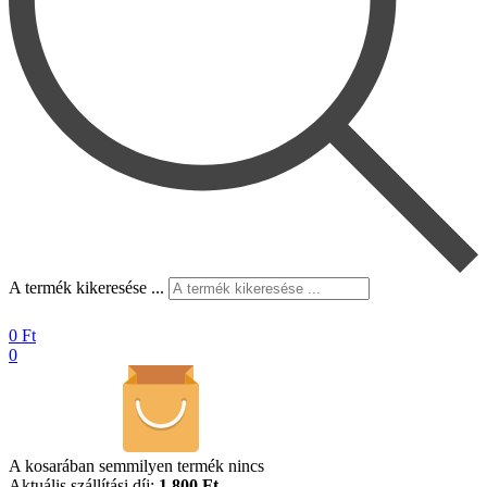
A termék kikeresése ...
0
Ft
0
A kosarában semmilyen termék nincs
Aktuális szállítási díj:
1.800 Ft