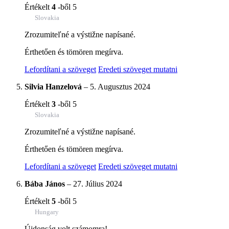
Értékelt
4
-ből 5
Slovakia
Zrozumiteľné a výstižne napísané.
Érthetően és tömören megírva.
Lefordítani a szöveget
Eredeti szöveget mutatni
Silvia Hanzelová
–
5. Augusztus 2024
Értékelt
3
-ből 5
Slovakia
Zrozumiteľné a výstižne napísané.
Érthetően és tömören megírva.
Lefordítani a szöveget
Eredeti szöveget mutatni
Bába János
–
27. Július 2024
Értékelt
5
-ből 5
Hungary
Újdonság volt számomra!