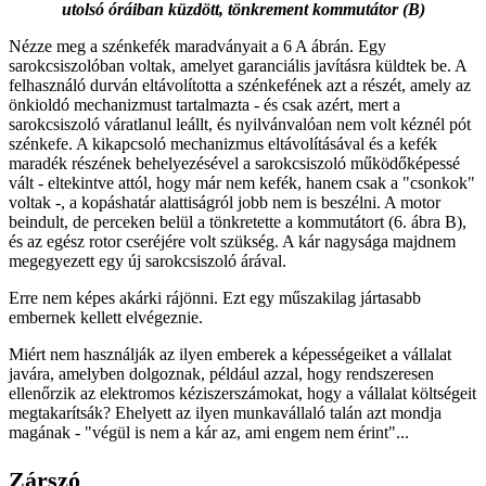
utolsó óráiban küzdött, tönkrement kommutátor (B)
Nézze meg a szénkefék maradványait a 6 A ábrán. Egy
sarokcsiszolóban voltak, amelyet garanciális javításra küldtek be. A
felhasználó durván eltávolította a szénkefének azt a részét, amely az
önkioldó mechanizmust tartalmazta - és csak azért, mert a
sarokcsiszoló váratlanul leállt, és nyilvánvalóan nem volt kéznél pót
szénkefe. A kikapcsoló mechanizmus eltávolításával és a kefék
maradék részének behelyezésével a sarokcsiszoló működőképessé
vált - eltekintve attól, hogy már nem kefék, hanem csak a "csonkok"
voltak -, a kopáshatár alattiságról jobb nem is beszélni. A motor
beindult, de perceken belül a tönkretette a kommutátort (6. ábra B),
és az egész rotor cseréjére volt szükség. A kár nagysága majdnem
megegyezett egy új sarokcsiszoló árával.
Erre nem képes akárki rájönni. Ezt egy műszakilag jártasabb
embernek kellett elvégeznie.
Miért nem használják az ilyen emberek a képességeiket a vállalat
javára, amelyben dolgoznak, például azzal, hogy rendszeresen
ellenőrzik az elektromos kéziszerszámokat, hogy a vállalat költségeit
megtakarítsák? Ehelyett az ilyen munkavállaló talán azt mondja
magának - "végül is nem a kár az, ami engem nem érint"...
Zárszó