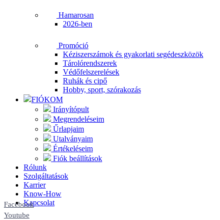
Hamarosan
2026-ben
Promóció
Kéziszerszámok és gyakorlati segédeszközök
Tárolórendszerek
Védőfelszerelések
Ruhák és cipő
Hobby, sport, szórakozás
FIÓKOM
Irányítópult
Megrendeléseim
Űrlapjaim
Utalványaim
Értékeléseim
Fiók beállítások
Rólunk
Szolgáltatások
Karrier
Know-How
Kapcsolat
Facebook
Youtube