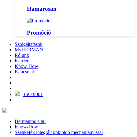
Hamarosan
Promóció
Szolgáltatások
MyHERMAN
Rólunk
Karrier
Know-How
Kapcsolat
ISO 9001
Hermantools.hu
Know-How
Szénkefék integrált önkioldó mechanizmussal