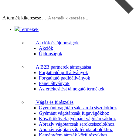
A termék kikeresése ...
Termékek
Akciók és újdonságok
Akciók
Újdonságok
A B2B partnerek támogatása
Forgatható pult állványok
Forgatható padlóállványok
Panel állványok
Az értékesítést támogató termékek
Vágás és fűrészelés
Gyémánt vágótárcsák sarokcsiszolókhoz
Gyémánt vágótárcsák fugavágókhoz
Köszörűkövek gyémánt vágótárcsákhoz
Abrazív vágótarcsák sarokcsiszolókhoz
Abrazív vágótarcsák fémdarabolókhoz
Keményfém tárcsák körfűrészekhez