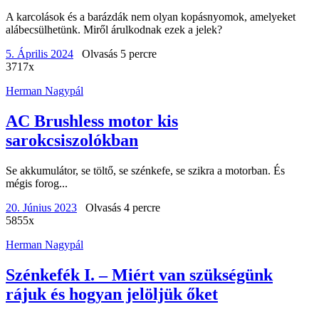
A karcolások és a barázdák nem olyan kopásnyomok, amelyeket
alábecsülhetünk. Miről árulkodnak ezek a jelek?
5. Április 2024
Olvasás 5 percre
3717x
Herman Nagypál
AC Brushless motor kis
sarokcsiszolókban
Se akkumulátor, se töltő, se szénkefe, se szikra a motorban. És
mégis forog...
20. Június 2023
Olvasás 4 percre
5855x
Herman Nagypál
Szénkefék I. – Miért van szükségünk
rájuk és hogyan jelöljük őket