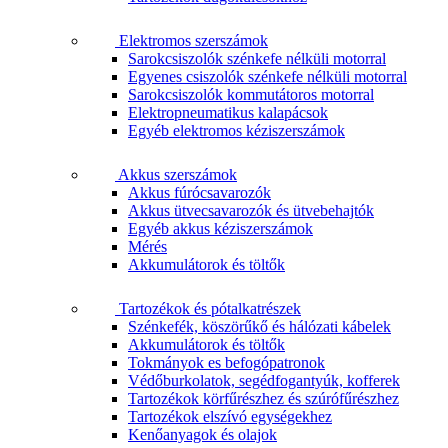
Elektromos szerszámok
Sarokcsiszolók szénkefe nélküli motorral
Egyenes csiszolók szénkefe nélküli motorral
Sarokcsiszolók kommutátoros motorral
Elektropneumatikus kalapácsok
Egyéb elektromos kéziszerszámok
Akkus szerszámok
Akkus fúrócsavarozók
Akkus ütvecsavarozók és ütvebehajtók
Egyéb akkus kéziszerszámok
Mérés
Akkumulátorok és töltők
Tartozékok és pótalkatrészek
Szénkefék, köszörűkő és hálózati kábelek
Akkumulátorok és töltők
Tokmányok es befogópatronok
Védőburkolatok, segédfogantyúk, kofferek
Tartozékok körfűrészhez és szúrófűrészhez
Tartozékok elszívó egységekhez
Kenőanyagok és olajok