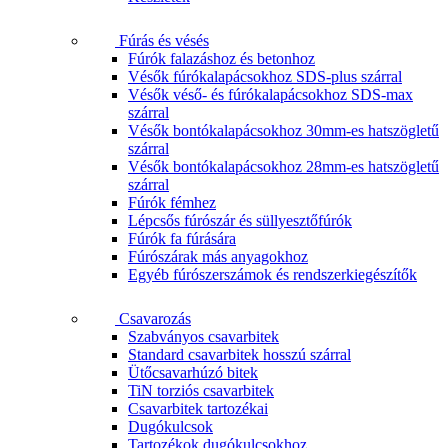
Fúrás és vésés
Fúrók falazáshoz és betonhoz
Vésők fúrókalapácsokhoz SDS-plus szárral
Vésők véső- és fúrókalapácsokhoz SDS-max
szárral
Vésők bontókalapácsokhoz 30mm-es hatszögletű
szárral
Vésők bontókalapácsokhoz 28mm-es hatszögletű
szárral
Fúrók fémhez
Lépcsős fúrószár és süllyesztőfúrók
Fúrók fa fúrására
Fúrószárak más anyagokhoz
Egyéb fúrószerszámok és rendszerkiegészítők
Csavarozás
Szabványos csavarbitek
Standard csavarbitek hosszú szárral
Ütőcsavarhúzó bitek
TiN torziós csavarbitek
Csavarbitek tartozékai
Dugókulcsok
Tartozékok dugókulcsokhoz