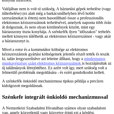
konyhai mixerben.
Valójában nem is volt rá szükség. A háztartási gépek terhelése (vagy
túlterhelése) (ez alatt még a barkácsműhelyben lévő hobbi
szerszámokat is értem) nem hasonlítható össze a professzionális
elektromos kéziszerszámok terhelésével, amelyek naponta több órán
át dolgoznak, és nem olyan körülmények között, mint egy
háziasszony tiszta konyhája. A szénkefék ilyen "időszakos" terhelés
mellett könnyen túlélhetik az elektromos kéziszerszámot - vagy akár
a háziasszonyt is.
Mivel a rotor és a kommutátor költsége az elektromos
kéziszerszámok gyártási költségeinek jelentős részét tették és teszik
ki, talán leegyszerűsítve azt lehetne állítani, hogy a
mindennapos
munkavégzésre szánt elektromos kéziszerszámok
is hozzájárultak az
új találmányok létrejöttéhez. Ez azért volt így, mert szükség volt a
felmerülő problémák megoldására - és ezért gondolkodni kellett.
A szénkefék önkioldó mechanizmusa tipikus példája a precízen
kidolgozott megoldásnak.
Szénkefe integrált önkioldó mechanizmussal
A Nemzetközi Szabadalmi Hivatalban számos olyan szabadalom
van, amely közvetlenül vagy közvetve érinti ezt a kérdést.