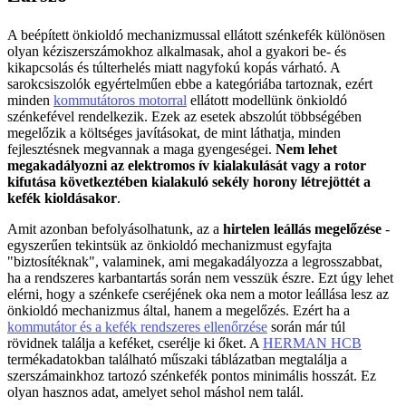
A beépített önkioldó mechanizmussal ellátott szénkefék különösen
olyan kéziszerszámokhoz alkalmasak, ahol a gyakori be- és
kikapcsolás és túlterhelés miatt nagyfokú kopás várható. A
sarokcsiszolók egyértelműen ebbe a kategóriába tartoznak, ezért
minden
kommutátoros motorral
ellátott modellünk önkioldó
szénkefével rendelkezik. Ezek az esetek abszolút többségében
megelőzik a költséges javításokat, de mint láthatja, minden
fejlesztésnek megvannak a maga gyengeségei.
Nem lehet
megakadályozni az elektromos ív kialakulását vagy a rotor
kifutása következtében kialakuló sekély horony létrejöttét a
kefék kioldásakor
.
Amit azonban befolyásolhatunk, az a
hirtelen leállás megelőzése
-
egyszerűen tekintsük az önkioldó mechanizmust egyfajta
"biztosítéknak", valaminek, ami megakadályozza a legrosszabbat,
ha a rendszeres karbantartás során nem vesszük észre. Ezt úgy lehet
elérni, hogy a szénkefe cseréjének oka nem a motor leállása lesz az
önkioldó mechanizmus által, hanem a megelőzés. Ezért ha a
kommutátor és a kefék rendszeres ellenőrzése
során már túl
rövidnek találja a keféket, cserélje ki őket. A
HERMAN HCB
termékadatokban található műszaki táblázatban megtalálja a
szerszámainkhoz tartozó szénkefék pontos minimális hosszát. Ez
olyan hasznos adat, amelyet sehol máshol nem talál.