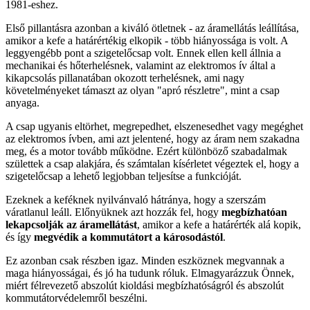
1981-eshez.
Első pillantásra azonban a kiváló ötletnek - az áramellátás leállítása,
amikor a kefe a határértékig elkopik - több hiányossága is volt. A
leggyengébb pont a szigetelőcsap volt. Ennek ellen kell állnia a
mechanikai és hőterhelésnek, valamint az elektromos ív által a
kikapcsolás pillanatában okozott terhelésnek, ami nagy
követelményeket támaszt az olyan "apró részletre", mint a csap
anyaga.
A csap ugyanis eltörhet, megrepedhet, elszenesedhet vagy megéghet
az elektromos ívben, ami azt jelentené, hogy az áram nem szakadna
meg, és a motor tovább működne. Ezért különböző szabadalmak
születtek a csap alakjára, és számtalan kísérletet végeztek el, hogy a
szigetelőcsap a lehető legjobban teljesítse a funkcióját.
Ezeknek a keféknek nyilvánvaló hátránya, hogy a szerszám
váratlanul leáll. Előnyüknek azt hozzák fel, hogy
megbízhatóan
lekapcsolják az áramellátást
, amikor a kefe a határérték alá kopik,
és így
megvédik a kommutátort a károsodástól
.
Ez azonban csak részben igaz. Minden eszköznek megvannak a
maga hiányosságai, és jó ha tudunk róluk. Elmagyarázzuk Önnek,
miért félrevezető abszolút kioldási megbízhatóságról és abszolút
kommutátorvédelemről beszélni.