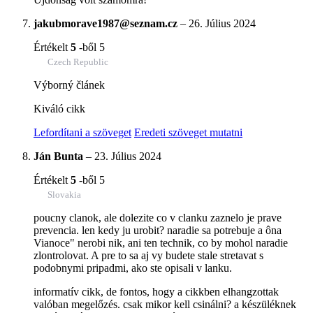
jakubmorave1987@seznam.cz
–
26. Július 2024
Értékelt
5
-ből 5
Czech Republic
Výborný článek
Kiváló cikk
Lefordítani a szöveget
Eredeti szöveget mutatni
Ján Bunta
–
23. Július 2024
Értékelt
5
-ből 5
Slovakia
poucny clanok, ale dolezite co v clanku zaznelo je prave
prevencia. len kedy ju urobit? naradie sa potrebuje a ôna
Vianoce" nerobi nik, ani ten technik, co by mohol naradie
zlontrolovat. A pre to sa aj vy budete stale stretavat s
podobnymi pripadmi, ako ste opisali v lanku.
informatív cikk, de fontos, hogy a cikkben elhangzottak
valóban megelőzés. csak mikor kell csinálni? a készüléknek