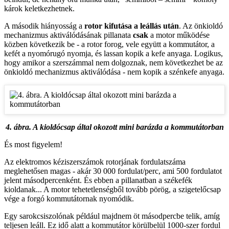
károk keletkezhetnek.
A második hiányosság a
rotor kifutása a leállás után
. Az önkioldó
mechanizmus aktiválódásának pillanata
csak
a motor működése
közben következik be - a rotor forog, vele együtt a kommutátor, a
kefét a nyomórugó nyomja, és lassan kopik a kefe anyaga. Logikus,
hogy amikor a szerszámmal nem dolgoznak, nem következhet be az
önkioldó mechanizmus aktiválódása - nem kopik a szénkefe anyaga.
4. ábra. A kioldócsap által okozott mini barázda a kommutátorban
És most figyelem!
Az elektromos kéziszerszámok rotorjának fordulatszáma
meglehetősen magas - akár 30 000 fordulat/perc, ami 500 fordulatot
jelent másodpercenként. És ebben a pillanatban a székefék
kioldanak... A motor tehetetlenségből tovább pörög, a szigetelőcsap
vége a forgó kommutátornak nyomódik.
Egy sarokcsiszolónak például majdnem öt másodpercbe telik, amíg
teljesen leáll. Ez idő alatt a kommutátor körülbelül 1000-szer fordul