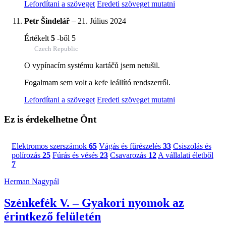
Lefordítani a szöveget
Eredeti szöveget mutatni
Petr Šindelář
–
21. Július 2024
Értékelt
5
-ből 5
Czech Republic
O vypínacím systému kartáčů jsem netušil.
Fogalmam sem volt a kefe leállító rendszerről.
Lefordítani a szöveget
Eredeti szöveget mutatni
Ez is érdekelhetne Önt
Elektromos szerszámok
65
Vágás és fűrészelés
33
Csiszolás és
polírozás
25
Fúrás és vésés
23
Csavarozás
12
A vállalati életből
7
Herman Nagypál
Szénkefék V. – Gyakori nyomok az
érintkező felületén