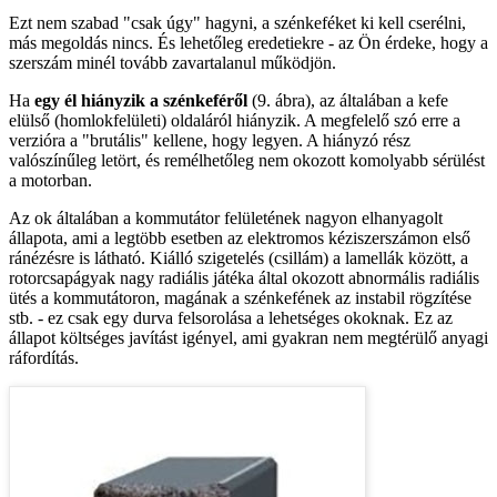
Ezt nem szabad "csak úgy" hagyni, a szénkeféket ki kell cserélni,
más megoldás nincs. És lehetőleg eredetiekre - az Ön érdeke, hogy a
szerszám minél tovább zavartalanul működjön.
Ha
egy él hiányzik a szénkeféről
(9. ábra), az általában a kefe
elülső (homlokfelületi) oldaláról hiányzik. A megfelelő szó erre a
verzióra a "brutális" kellene, hogy legyen. A hiányzó rész
valószínűleg letört, és remélhetőleg nem okozott komolyabb sérülést
a motorban.
Az ok általában a kommutátor felületének nagyon elhanyagolt
állapota, ami a legtöbb esetben az elektromos kéziszerszámon első
ránézésre is látható. Kiálló szigetelés (csillám) a lamellák között, a
rotorcsapágyak nagy radiális játéka által okozott abnormális radiális
ütés a kommutátoron, magának a szénkefének az instabil rögzítése
stb. - ez csak egy durva felsorolása a lehetséges okoknak. Ez az
állapot költséges javítást igényel, ami gyakran nem megtérülő anyagi
ráfordítás.