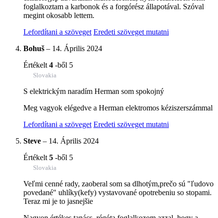
foglalkoztam a karbonok és a forgórész állapotával. Szóval
megint okosabb lettem.
Lefordítani a szöveget
Eredeti szöveget mutatni
Bohuš
–
14. Április 2024
Értékelt
4
-ből 5
Slovakia
S elektrickým naradím Herman som spokojný
Meg vagyok elégedve a Herman elektromos kéziszerszámmal
Lefordítani a szöveget
Eredeti szöveget mutatni
Steve
–
14. Április 2024
Értékelt
5
-ből 5
Slovakia
Veľmi cenné rady, zaoberal som sa dlhotým,prečo sú "ľudovo
povedané" uhlíky(kefy) vystavované opotrebeniu so stopami.
Teraz mi je to jasnejšie
Nagyon értékes tanács, régóta foglalkozom azzal, hogy a