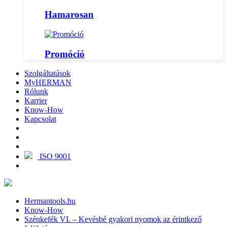
Hamarosan
Promóció
Szolgáltatások
MyHERMAN
Rólunk
Karrier
Know-How
Kapcsolat
ISO 9001
Hermantools.hu
Know-How
Szénkefék VI. – Kevésbé gyakori nyomok az érintkező