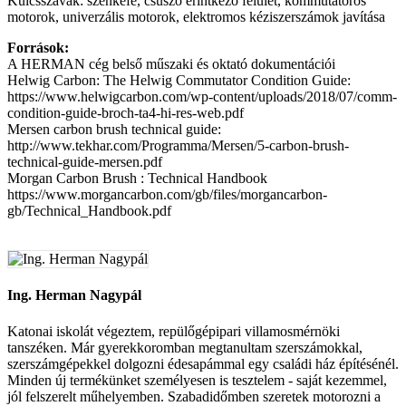
Kulcsszavak: szénkefe, csúszó érintkező felület, kommutátoros
motorok, univerzális motorok, elektromos kéziszerszámok javítása
Források:
A HERMAN cég belső műszaki és oktató dokumentációi
Helwig Carbon: The Helwig Commutator Condition Guide:
https://www.helwigcarbon.com/wp-content/uploads/2018/07/comm-
condition-guide-broch-ta4-hi-res-web.pdf
Mersen carbon brush technical guide:
http://www.tekhar.com/Programma/Mersen/5-carbon-brush-
technical-guide-mersen.pdf
Morgan Carbon Brush : Technical Handbook
https://www.morgancarbon.com/gb/files/morgancarbon-
gb/Technical_Handbook.pdf
Ing. Herman Nagypál
Katonai iskolát végeztem, repülőgépipari villamosmérnöki
tanszéken. Már gyerekkoromban megtanultam szerszámokkal,
szerszámgépekkel dolgozni édesapámmal egy családi ház építésénél.
Minden új termékünket személyesen is tesztelem - saját kezemmel,
jól felszerelt műhelyemben. Szabadidőmben szeretek motorozni a