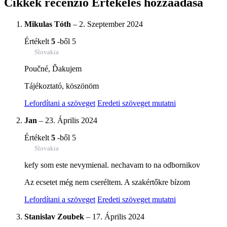
Cikkek recenzió
Értékelés hozzáadása
Mikulas Tóth
–
2. Szeptember 2024
Értékelt
5
-ből 5
Slovakia
Poučné, Ďakujem
Tájékoztató, köszönöm
Lefordítani a szöveget
Eredeti szöveget mutatni
Jan
–
23. Április 2024
Értékelt
5
-ből 5
Slovakia
kefy som este nevymienal. nechavam to na odbornikov
Az ecsetet még nem cseréltem. A szakértőkre bízom
Lefordítani a szöveget
Eredeti szöveget mutatni
Stanislav Zoubek
–
17. Április 2024