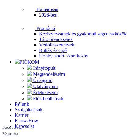
Hamarosan
2026-ben
Promóció
Kéziszerszámok és gyakorlati segédeszközök
Tárolórendszerek
Védőfelszerelések
Ruhák és cipő
Hobby, sport, szórakozás
FIÓKOM
Irányítópult
Megrendeléseim
Űrlapjaim
Utalványaim
Értékeléseim
Fiók beállítások
Rólunk
Szolgáltatások
Karrier
Know-How
Kapcsolat
Facebook
Youtube