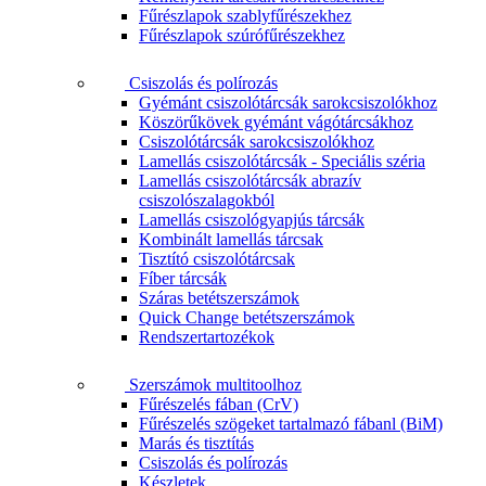
Fűrészlapok szablyfűrészekhez
Fűrészlapok szúrófűrészekhez
Csiszolás és polírozás
Gyémánt csiszolótárcsák sarokcsiszolókhoz
Köszörűkövek gyémánt vágótárcsákhoz
Csiszolótárcsák sarokcsiszolókhoz
Lamellás csiszolótárcsák - Speciális széria
Lamellás csiszolótárcsák abrazív
csiszolószalagokból
Lamellás csiszológyapjús tárcsák
Kombinált lamellás tárcsak
Tisztító csiszolótárcsak
Fíber tárcsák
Száras betétszerszámok
Quick Change betétszerszámok
Rendszertartozékok
Szerszámok multitoolhoz
Fűrészelés fában (CrV)
Fűrészelés szögeket tartalmazó fábanl (BiM)
Marás és tisztítás
Csiszolás és polírozás
Készletek