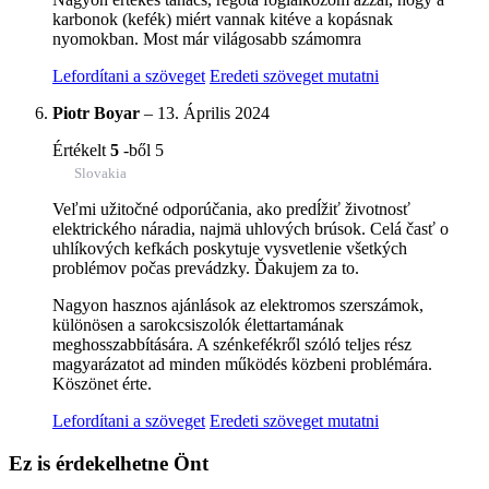
karbonok (kefék) miért vannak kitéve a kopásnak
nyomokban. Most már világosabb számomra
Lefordítani a szöveget
Eredeti szöveget mutatni
Piotr Boyar
–
13. Április 2024
Értékelt
5
-ből 5
Slovakia
Veľmi užitočné odporúčania, ako predĺžiť životnosť
elektrického náradia, najmä uhlových brúsok. Celá časť o
uhlíkových kefkách poskytuje vysvetlenie všetkých
problémov počas prevádzky. Ďakujem za to.
Nagyon hasznos ajánlások az elektromos szerszámok,
különösen a sarokcsiszolók élettartamának
meghosszabbítására. A szénkefékről szóló teljes rész
magyarázatot ad minden működés közbeni problémára.
Köszönet érte.
Lefordítani a szöveget
Eredeti szöveget mutatni
Ez is érdekelhetne Önt