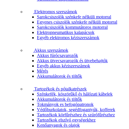
Elektromos szerszámok
Sarokcsiszolók szénkefe nélküli motorral
Egyenes csiszolók szénkefe nélküli motorral
Sarokcsiszolók kommutátoros motorral
Elektropneumatikus kalapácsok
Egyéb elektromos kéziszerszámok
Akkus szerszámok
Akkus fúrócsavarozók
Akkus ütvecsavarozók és ütvebehajtók
Egyéb akkus kéziszerszámok
Mérés
Akkumulátorok és töltők
Tartozékok és pótalkatrészek
Szénkefék, köszörűkő és hálózati kábelek
Akkumulátorok és töltők
Tokmányok es befogópatronok
Védőburkolatok, segédfogantyúk, kofferek
Tartozékok körfűrészhez és szúrófűrészhez
Tartozékok elszívó egységekhez
Kenőanyagok és olajok