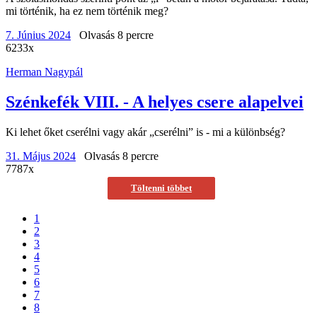
mi történik, ha ez nem történik meg?
7. Június 2024
Olvasás 8 percre
6233x
Herman Nagypál
Szénkefék VIII. - A helyes csere alapelvei
Ki lehet őket cserélni vagy akár „cserélni” is - mi a különbség?
31. Május 2024
Olvasás 8 percre
7787x
Töltenni többet
1
2
3
4
5
6
7
8