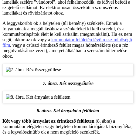
lamellák szélére "vándorol", ahol felhalmozódik, és idővel befedi a
szigetelő csillámot. Ez elektromosan összeköti a szomszédos
lamellákat és rövidzárlatot okoz.
A leggyakoribb ok a helytelen (túl kemény) szénkefe. Ennek a
folyamatnak a megállításához a szénkeféket ki kell cserélni, és a
kommutátorlapátok éleit le kell sarkallni (megmunkálni). Ha ez nem
segít, akkor az ok vagy a
kommutátor felületén lévő rossz minőségű
film
, vagy a csúszó érintkező felület magas hőmérséklete (ez a réz
megolvadásához vezet), amelyet általában a szerszám túlterhelése
okoz.
7. ábra. Réz összegyűllése
8. ábra. Két árnyalat a felületen
Két vagy több árnyalat az érintkező felületen
(8. ábra) a
kommutátor elégtelen vagy helytelen kommutációjának bizonyítéka,
és a legvalószínűbb ok a nem megfelelő szénkefék.