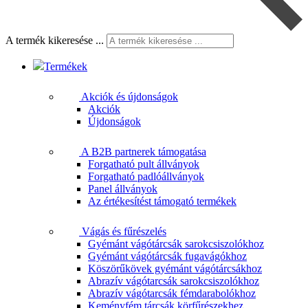
A termék kikeresése ...
Termékek
Akciók és újdonságok
Akciók
Újdonságok
A B2B partnerek támogatása
Forgatható pult állványok
Forgatható padlóállványok
Panel állványok
Az értékesítést támogató termékek
Vágás és fűrészelés
Gyémánt vágótárcsák sarokcsiszolókhoz
Gyémánt vágótárcsák fugavágókhoz
Köszörűkövek gyémánt vágótárcsákhoz
Abrazív vágótarcsák sarokcsiszolókhoz
Abrazív vágótarcsák fémdarabolókhoz
Keményfém tárcsák körfűrészekhez