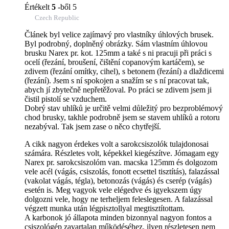
Értékelt
5
-ből 5
Czech Republic
Článek byl velice zajímavý pro vlastníky úhlových brusek.
Byl podrobný, doplněný obrázky. Sám vlastním úhlovou
brusku Narex pr. kot. 125mm a také s ni pracuji při práci s
ocelí (řezání, broušení, čištění copanovým kartáčem), se
zdivem (řezání omítky, cihel), s betonem (řezání) a dlaždicemi
(řezání). Jsem s ní spokojen a snažím se s ní pracovat tak,
abych jí zbytečně nepřetěžoval. Po práci se zdivem jsem ji
čistil pistolí se vzduchem.
Dobrý stav uhlíků je určitě velmi důležitý pro bezproblémový
chod brusky, takhle podrobně jsem se stavem uhlíků a rotoru
nezabýval. Tak jsem zase o něco chytřejší.
A cikk nagyon érdekes volt a sarokcsiszolók tulajdonosai
számára. Részletes volt, képekkel kiegészítve. Jómagam egy
Narex pr. sarokcsiszolóm van. macska 125mm és dolgozom
vele acél (vágás, csiszolás, fonott ecsettel tisztítás), falazással
(vakolat vágás, tégla), betonozás (vágás) és cserép (vágás)
esetén is. Meg vagyok vele elégedve és igyekszem úgy
dolgozni vele, hogy ne terheljem feleslegesen. A falazással
végzett munka után légpisztollyal megtisztítottam.
A karbonok jó állapota minden bizonnyal nagyon fontos a
csiszológép zavartalan működéséhez, ilyen részletesen nem