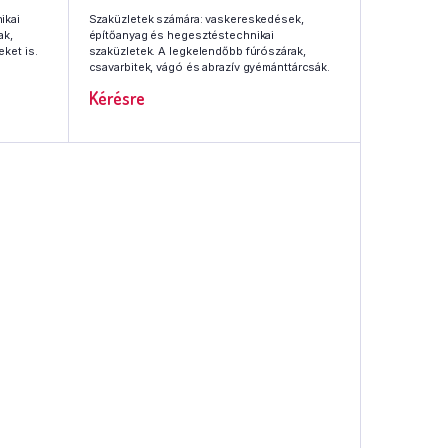
ikai
Szaküzletek számára: vaskereskedések,
ak,
építőanyag és hegesztéstechnikai
ket is.
szaküzletek. A legkelendőbb fúrószárak,
csavarbitek, vágó és abrazív gyémánttárcsák.
Kérésre