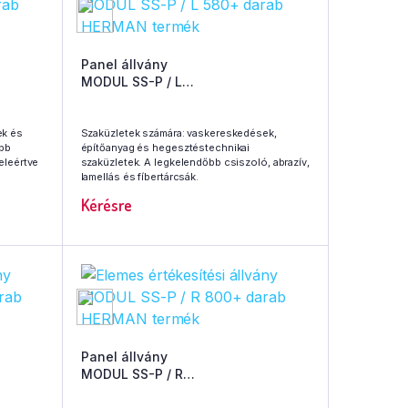
Panel állvány
MODUL SS-P / L
580+ darab HERMAN termék
ek és
Szaküzletek számára: vaskereskedések,
őbb
építőanyag és hegesztéstechnikai
eleértve
szaküzletek. A legkelendőbb csiszoló, abrazív,
lamellás és fíbertárcsák.
Kérésre
Panel állvány
MODUL SS-P / R
800+ darab HERMAN termék