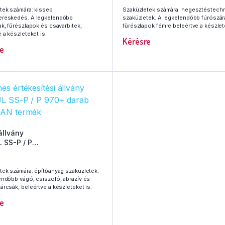
tek számára: kisseb
Szaküzletek számára: hegesztéstechn
reskedés. A legkelendőbb
szaküzletek. A legkelendőbb fúrószár
ak, fűrészlapok és csavarbitek,
fűrészlapok fémre beleértve a készlete
 a készleteket is.
Kérésre
e
állvány
SS-P / P
darab HERMAN termék
tek számára: építőanyag szaküzletek.
endőbb vágó, csiszoló, abrazív és
rcsák, beleértve a készleteket is.
e