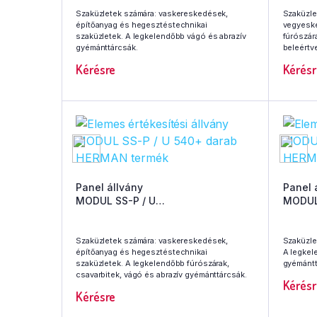
Szaküzletek számára: vaskereskedések,
Szaküzle
építőanyag és hegesztéstechnikai
vegyeske
szaküzletek. A legkelendőbb vágó és abrazív
fúrószár
gyémánttárcsák.
beleértve
Kérésre
Kérésr
Panel állvány
Panel 
MODUL SS-P / U
MODUL 
540+ darab HERMAN termék
970+ 
Szaküzletek számára: vaskereskedések,
Szaküzle
építőanyag és hegesztéstechnikai
A legkel
szaküzletek. A legkelendőbb fúrószárak,
gyémánttá
csavarbitek, vágó és abrazív gyémánttárcsák.
Kérésr
Kérésre
Iratkozzon fel