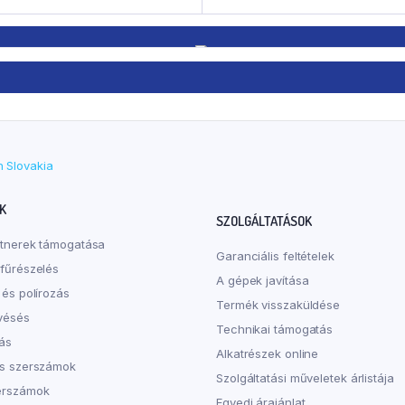
król
K
SZOLGÁLTATÁSOK
rtnerek támogatása
Garanciális feltételek
fűrészelés
A gépek javítása
 és polírozás
Termék visszaküldése
vésés
Technikai támogatás
ás
Alkatrészek online
os szerszámok
Szolgáltatási műveletek árlistája
erszámok
Egyedi árajánlat