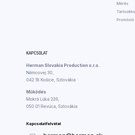
Mérés
Tartozéko
Promóció
KAPCSOLAT
Herman Slovakia Production s.r.o.
Němcovej 30,
042 18 Košice, Szlovákia
Működés
Mokrá Lúka 226,
050 01 Revúca, Szlovákia
Kapcsolatfelvétel