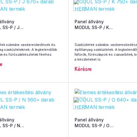
állvány
Panel állvány
SS-P / J
MODUL SS-P / K
darab HERMAN termék
750+ darab HERMAN termék
tek számára: vaskereskedések és
Szaküzletek számára: vaskereskedés
ag szaküzleteknek. A legkelendőbb
építőanyag szaküzletek. A legkelend
ak és fúrószárkészletek fémhez.
fafúrók, fűrészlapok és csavarbitek, b
a készleteket is.
e
Kérésre
állvány
Panel állvány
 SS-P / N
MODUL SS-P / O
darab HERMAN termék
640+ darab HERMAN termék