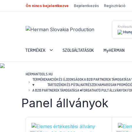
Ön nincs bejelentkezve
Bejelentkezés
Regisztráció
Kiválaszto
Hun
TERMÉKEK
SZOLGÁLTATÁSOK
MyHERMAN
HERMANTOOLS.HU
TERMÉKEK
AKCIÓK ÉS ÚJDONSÁGOK
A B2B PARTNEREK TÁMOGATÁSA
▾
TARTOZÉKOK ÉS PÓTALKATRÉSZEK
HAMAROSAN
PROMÓCI
A B2B PARTNEREK TÁMOGATÁSA
▾
FORGATHATÓ PULT ÁLLVÁNYOK
FO
Panel állványok