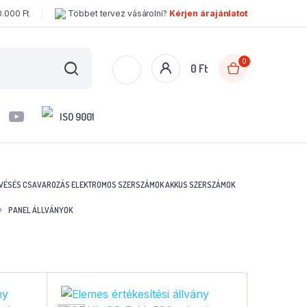
0.000 Ft
Többet tervez vásárolni?
Kérjen árajánlatot
0
0
Ft
ISO 9001
 VÉSÉS
CSAVAROZÁS
ELEKTROMOS SZERSZÁMOK
AKKUS SZERSZÁMOK
PANEL ÁLLVÁNYOK