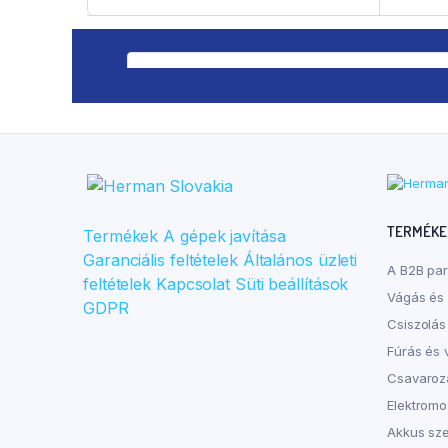
a hírlevélre
újdonságain
egyetértek a
személyes adatok kezelésével
TERMÉKE
Termékek
A gépek javítása
Garanciális feltételek
Általános üzleti
A B2B pa
feltételek
Kapcsolat
Süti beállítások
Vágás és 
GDPR
Csiszolás
Fúrás és 
Csavaroz
Elektrom
Akkus sz