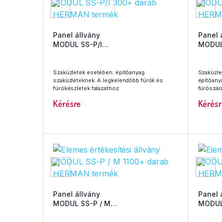
Panel állvány
Panel 
MODUL SS-P/I
MODUL 
300+ darab HERMAN termék
670+ 
Szaküzletek esetében: építőanyag
Szaküzle
szaküzleteknek. A legkelendőbb fúrók és
építőany
fúrókészletek falazathoz
fúrószár
Kérésre
Kérésr
Panel állvány
Panel 
MODUL SS-P / M
MODUL
1100+ darab HERMAN termék
560+ 