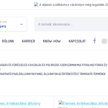
A díjtalan szállításhoz vásároljon még legalább 2
tt hely
gary
RÓLUNK
KARRIER
KNOW-HOW
KAPCSOLAT
VÁGÁS ÉS FŰRÉSZELÉS
CSISZOLÁS ÉS POLÍROZÁS
SZERSZÁMOK MULTITOOLHOZ
FÚRÁS ÉS
Ó
RGATHATÓ PADLÓÁLLVÁNYOK
PANEL ÁLLVÁNYOK
AZ ÉRTÉKESÍTÉST TÁMOGATÓ TERMÉKEK