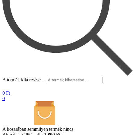
A termék kikeresése ...
0
Ft
0
A kosarában semmilyen termék nincs
Aktuális szállítási díj:
1.800 Ft