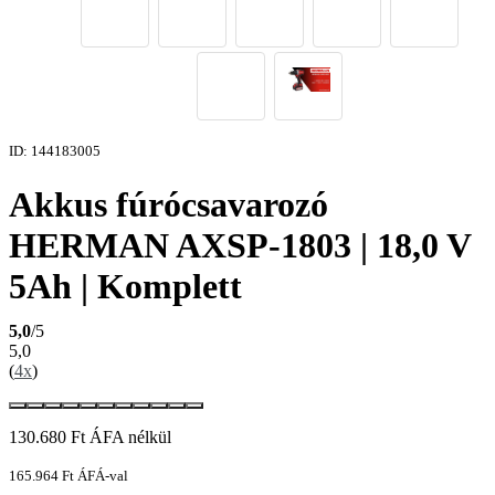
ID: 144183005
Akkus fúrócsavarozó
HERMAN AXSP-1803 | 18,0 V
5Ah | Komplett
5,0
/5
5,0
(
4x
)
130.680
Ft
ÁFA nélkül
165.964
Ft
ÁFÁ-val