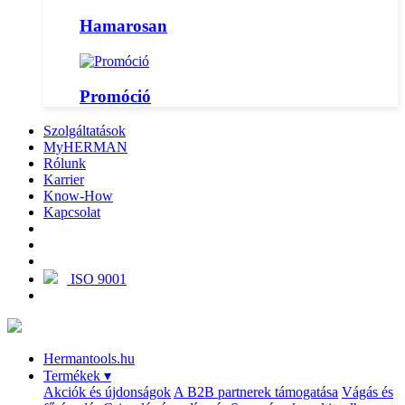
Hamarosan
Promóció
Szolgáltatások
MyHERMAN
Rólunk
Karrier
Know-How
Kapcsolat
ISO 9001
Hermantools.hu
Termékek
▾
Akciók és újdonságok
A B2B partnerek támogatása
Vágás és