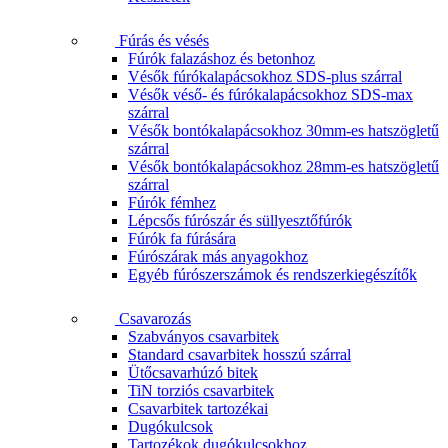
Fúrás és vésés
Fúrók falazáshoz és betonhoz
Vésők fúrókalapácsokhoz SDS-plus szárral
Vésők véső- és fúrókalapácsokhoz SDS-max
szárral
Vésők bontókalapácsokhoz 30mm-es hatszögletű
szárral
Vésők bontókalapácsokhoz 28mm-es hatszögletű
szárral
Fúrók fémhez
Lépcsős fúrószár és süllyesztőfúrók
Fúrók fa fúrására
Fúrószárak más anyagokhoz
Egyéb fúrószerszámok és rendszerkiegészítők
Csavarozás
Szabványos csavarbitek
Standard csavarbitek hosszú szárral
Ütőcsavarhúzó bitek
TiN torziós csavarbitek
Csavarbitek tartozékai
Dugókulcsok
Tartozékok dugókulcsokhoz