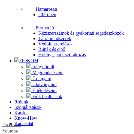
Hamarosan
2026-ben
Promóció
Kéziszerszámok és gyakorlati segédeszközök
Tárolórendszerek
Védőfelszerelések
Ruhák és cipő
Hobby, sport, szórakozás
FIÓKOM
Irányítópult
Megrendeléseim
Űrlapjaim
Utalványaim
Értékeléseim
Fiók beállítások
Rólunk
Szolgáltatások
Karrier
Know-How
Kapcsolat
Facebook
Youtube