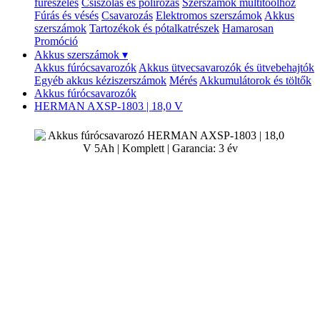
fűrészelés
Csiszolás és polírozás
Szerszámok multitoolhoz
Fúrás és vésés
Csavarozás
Elektromos szerszámok
Akkus
szerszámok
Tartozékok és pótalkatrészek
Hamarosan
Promóció
Akkus szerszámok
▾
Akkus fúrócsavarozók
Akkus ütvecsavarozók és ütvebehajtók
Egyéb akkus kéziszerszámok
Mérés
Akkumulátorok és töltők
Akkus fúrócsavarozók
HERMAN AXSP-1803 | 18,0 V