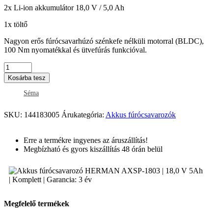
2x Li-ion akkumulátor 18,0 V / 5,0 Ah
1x töltő
Nagyon erős fúrócsavarhúzó szénkefe nélküli motorral (BLDC),
100 Nm nyomatékkal és ütvefúrás funkcióval.
Kosárba tesz
Séma
SKU:
144183005
Árukategória:
Akkus fúrócsavarozók
Erre a termékre ingyenes az áruszállítás!
Megbízható és gyors kiszállítás 48 órán belül
Megfelelő termékek