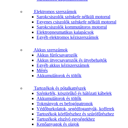
Elektromos szerszámok
Sarokcsiszolók szénkefe nélküli motorral
Egyenes csiszolók szénkefe nélküli motorral
Sarokcsiszolók kommutátoros motorral
Elektropneumatikus kalapácsok
Egyéb elektromos kéziszerszámok
Akkus szerszámok
Akkus fúrócsavarozók
Akkus ütvecsavarozók és ütvebehajtók
Egyéb akkus kéziszerszámok
Mérés
Akkumulátorok és töltők
Tartozékok és pótalkatrészek
Szénkefék, köszörűkő és hálózati kábelek
Akkumulátorok és töltők
Tokmányok es befogópatronok
Védőburkolatok, segédfogantyúk, kofferek
Tartozékok körfűrészhez és szúrófűrészhez
Tartozékok elszívó egységekhez
Kenőanyagok és olajok