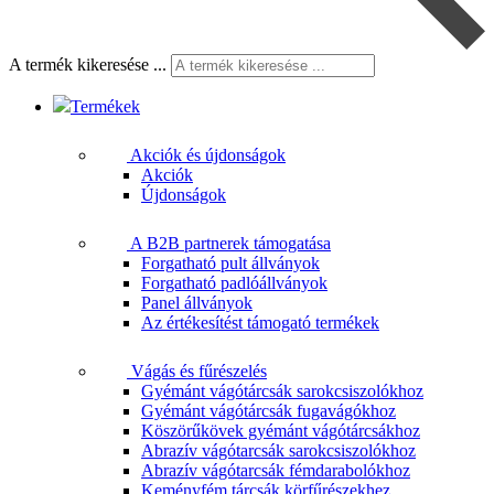
A termék kikeresése ...
Termékek
Akciók és újdonságok
Akciók
Újdonságok
A B2B partnerek támogatása
Forgatható pult állványok
Forgatható padlóállványok
Panel állványok
Az értékesítést támogató termékek
Vágás és fűrészelés
Gyémánt vágótárcsák sarokcsiszolókhoz
Gyémánt vágótárcsák fugavágókhoz
Köszörűkövek gyémánt vágótárcsákhoz
Abrazív vágótarcsák sarokcsiszolókhoz
Abrazív vágótarcsák fémdarabolókhoz
Keményfém tárcsák körfűrészekhez