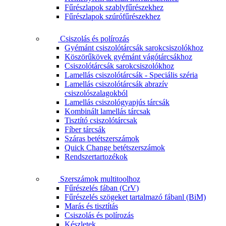
Fűrészlapok szablyfűrészekhez
Fűrészlapok szúrófűrészekhez
Csiszolás és polírozás
Gyémánt csiszolótárcsák sarokcsiszolókhoz
Köszörűkövek gyémánt vágótárcsákhoz
Csiszolótárcsák sarokcsiszolókhoz
Lamellás csiszolótárcsák - Speciális széria
Lamellás csiszolótárcsák abrazív
csiszolószalagokból
Lamellás csiszológyapjús tárcsák
Kombinált lamellás tárcsak
Tisztító csiszolótárcsak
Fíber tárcsák
Száras betétszerszámok
Quick Change betétszerszámok
Rendszertartozékok
Szerszámok multitoolhoz
Fűrészelés fában (CrV)
Fűrészelés szögeket tartalmazó fábanl (BiM)
Marás és tisztítás
Csiszolás és polírozás
Készletek