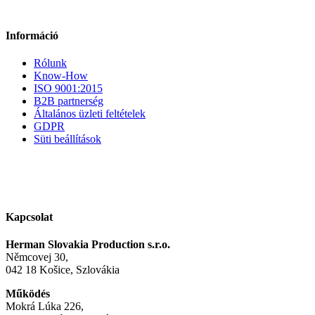
Információ
Rólunk
Know-How
ISO 9001:2015
B2B partnerség
Általános üzleti feltételek
GDPR
Süti beállítások
Kapcsolat
Herman Slovakia Production s.r.o.
Němcovej 30,
042 18 Košice, Szlovákia
Működés
Mokrá Lúka 226,