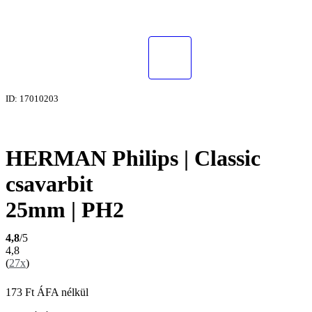
ID: 17010203
HERMAN Philips | Classic
csavarbit
25mm | PH2
4,8
/5
4,8
(
27x
)
173
Ft
ÁFA nélkül