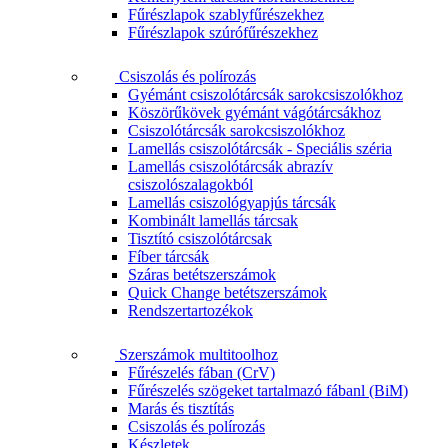
Fűrészlapok szablyfűrészekhez
Fűrészlapok szúrófűrészekhez
Csiszolás és polírozás
Gyémánt csiszolótárcsák sarokcsiszolókhoz
Köszörűkövek gyémánt vágótárcsákhoz
Csiszolótárcsák sarokcsiszolókhoz
Lamellás csiszolótárcsák - Speciális széria
Lamellás csiszolótárcsák abrazív
csiszolószalagokból
Lamellás csiszológyapjús tárcsák
Kombinált lamellás tárcsak
Tisztító csiszolótárcsak
Fíber tárcsák
Száras betétszerszámok
Quick Change betétszerszámok
Rendszertartozékok
Szerszámok multitoolhoz
Fűrészelés fában (CrV)
Fűrészelés szögeket tartalmazó fábanl (BiM)
Marás és tisztítás
Csiszolás és polírozás
Készletek