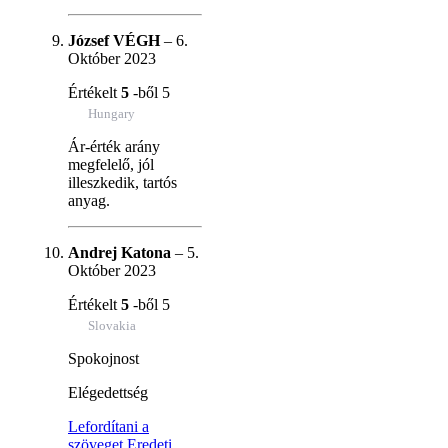
József VÉGH
–
6.
Október 2023
Értékelt
5
-ből 5
Hungary
Ár-érték arány
megfelelő, jól
illeszkedik, tartós
anyag.
Andrej Katona
–
5.
Október 2023
Értékelt
5
-ből 5
Slovakia
Spokojnost
Elégedettség
Lefordítani a
szöveget
Eredeti