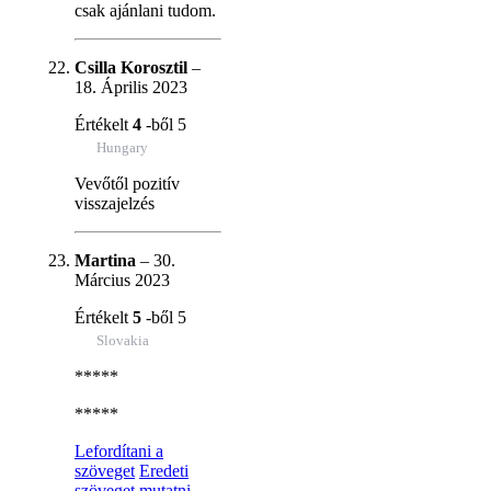
csak ajánlani tudom.
Csilla Korosztil
–
18. Április 2023
Értékelt
4
-ből 5
Hungary
Vevőtől pozitív
visszajelzés
Martina
–
30.
Március 2023
Értékelt
5
-ből 5
Slovakia
*****
*****
Lefordítani a
szöveget
Eredeti
szöveget mutatni