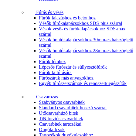
Fúrás és vésés
Fúrók falazáshoz és betonhoz
Vésők fúrókalapácsokhoz SDS-plus szárral
Vésők véső- és fúrókalapácsokhoz SDS-max
szárral
Vésők bontókalapácsokhoz 30mm-es hatszögletű
szárral
Vésők bontókalapácsokhoz 28mm-es hatszögletű
szárral
Fúrók fémhez
Lépcsős fúrószár és süllyesztőfúrók
Fúrók fa fúrására
Fúrószárak más anyagokhoz
Egyéb fúrószerszámok és rendszerkiegészítők
Csavarozás
Szabványos csavarbitek
Standard csavarbitek hosszú szárral
Ütőcsavarhúzó bitek
TiN torziós csavarbitek
Csavarbitek tartozékai
Dugókulcsok
Tartozékok dugókulcsokhoz