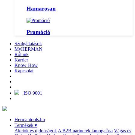
Hamarosan
Promóció
Szolgáltatások
MyHERMAN
Rólunk
Karrier
Know-How
Kapcsolat
ISO 9001
Hermantools.hu
Termékek
▾
Akciók és újdonságok
A B2B partnerek támogatása
Vágás és