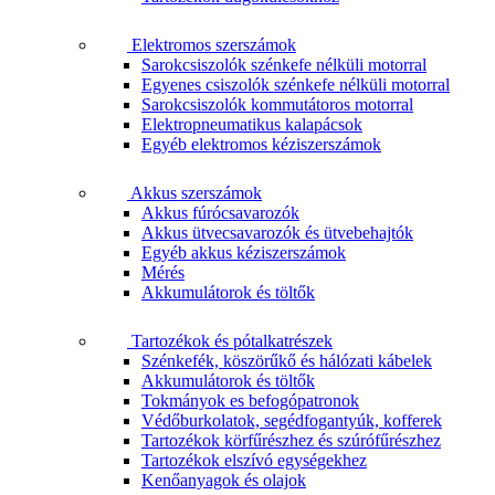
Elektromos szerszámok
Sarokcsiszolók szénkefe nélküli motorral
Egyenes csiszolók szénkefe nélküli motorral
Sarokcsiszolók kommutátoros motorral
Elektropneumatikus kalapácsok
Egyéb elektromos kéziszerszámok
Akkus szerszámok
Akkus fúrócsavarozók
Akkus ütvecsavarozók és ütvebehajtók
Egyéb akkus kéziszerszámok
Mérés
Akkumulátorok és töltők
Tartozékok és pótalkatrészek
Szénkefék, köszörűkő és hálózati kábelek
Akkumulátorok és töltők
Tokmányok es befogópatronok
Védőburkolatok, segédfogantyúk, kofferek
Tartozékok körfűrészhez és szúrófűrészhez
Tartozékok elszívó egységekhez
Kenőanyagok és olajok