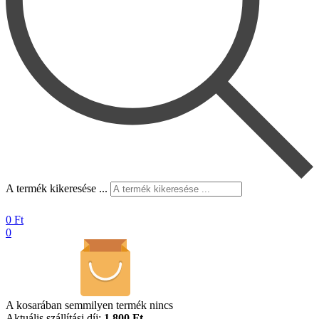
A termék kikeresése ...
0
Ft
0
A kosarában semmilyen termék nincs
Aktuális szállítási díj:
1.800 Ft