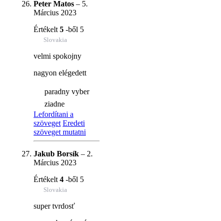
Peter Matos
–
5.
Március 2023
Értékelt
5
-ből 5
Slovakia
velmi spokojny
nagyon elégedett
paradny vyber
ziadne
Lefordítani a
szöveget
Eredeti
szöveget mutatni
Jakub Borsík
–
2.
Március 2023
Értékelt
4
-ből 5
Slovakia
super tvrdosť