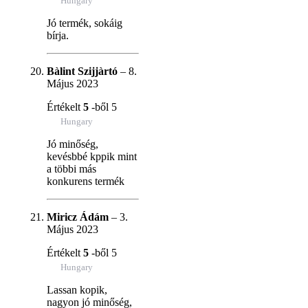
Hungary
Jó termék, sokáig
bírja.
Bàlint Szijjàrtó
–
8.
Május 2023
Értékelt
5
-ből 5
Hungary
Jó minőség,
kevésbbé kppik mint
a többi más
konkurens termék
Miricz Ádám
–
3.
Május 2023
Értékelt
5
-ből 5
Hungary
Lassan kopik,
nagyon jó minőség,