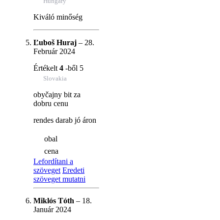
Hungary
Kiváló minőség
Ľuboš Huraj
–
28.
Február 2024
Értékelt
4
-ből 5
Slovakia
obyčajny bit za
dobru cenu
rendes darab jó áron
obal
cena
Lefordítani a
szöveget
Eredeti
szöveget mutatni
Miklós Tóth
–
18.
Január 2024