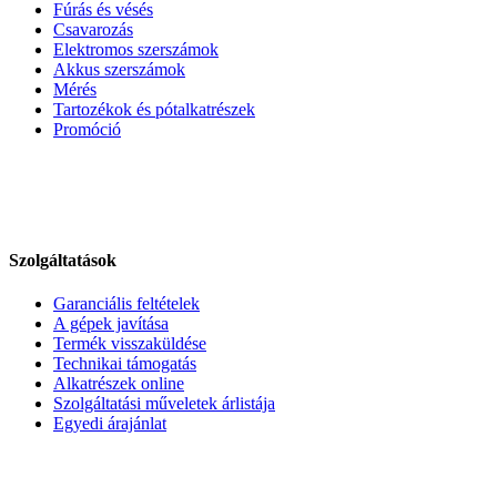
Fúrás és vésés
Csavarozás
Elektromos szerszámok
Akkus szerszámok
Mérés
Tartozékok és pótalkatrészek
Promóció
Szolgáltatások
Garanciális feltételek
A gépek javítása
Termék visszaküldése
Technikai támogatás
Alkatrészek online
Szolgáltatási műveletek árlistája
Egyedi árajánlat