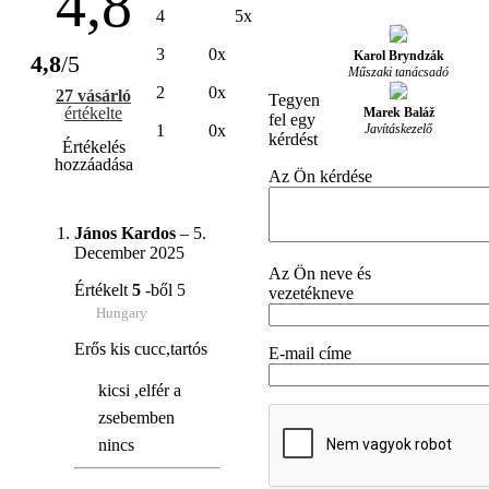
4,8
4
5x
3
0x
Karol Bryndzák
4,8
/5
Műszaki tanácsadó
2
0x
27 vásárló
Tegyen
értékelte
Marek Baláž
fel egy
Javításkezelő
1
0x
kérdést
Értékelés
hozzáadása
Az Ön kérdése
János Kardos
–
5.
December 2025
Az Ön neve és
Értékelt
5
-ből 5
vezetékneve
Hungary
Erős kis cucc,tartós
E-mail címe
kicsi ,elfér a
zsebemben
nincs