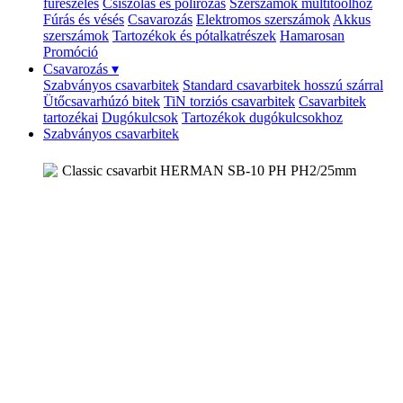
fűrészelés
Csiszolás és polírozás
Szerszámok multitoolhoz
Fúrás és vésés
Csavarozás
Elektromos szerszámok
Akkus
szerszámok
Tartozékok és pótalkatrészek
Hamarosan
Promóció
Csavarozás
▾
Szabványos csavarbitek
Standard csavarbitek hosszú szárral
Ütőcsavarhúzó bitek
TiN torziós csavarbitek
Csavarbitek
tartozékai
Dugókulcsok
Tartozékok dugókulcsokhoz
Szabványos csavarbitek