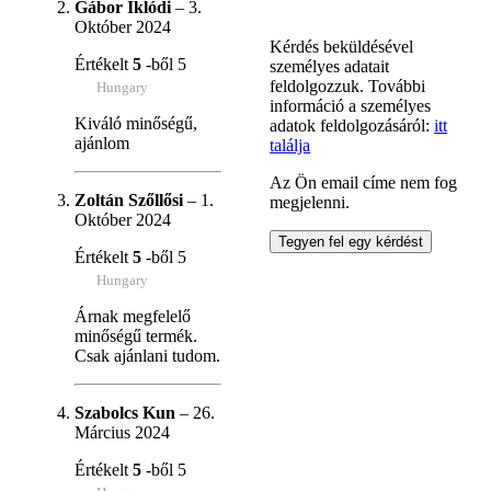
Gábor Iklódi
–
3.
Október 2024
Kérdés beküldésével
Értékelt
5
-ből 5
személyes adatait
feldolgozzuk. További
Hungary
információ a személyes
Kiváló minőségű,
adatok feldolgozásáról:
itt
ajánlom
találja
Az Ön email címe nem fog
Zoltán Szőllősi
–
1.
megjelenni.
Október 2024
Értékelt
5
-ből 5
Hungary
Árnak megfelelő
minőségű termék.
Csak ajánlani tudom.
Szabolcs Kun
–
26.
Március 2024
Értékelt
5
-ből 5