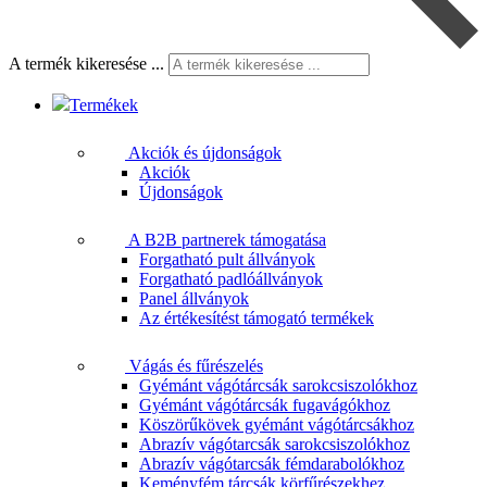
A termék kikeresése ...
Termékek
Akciók és újdonságok
Akciók
Újdonságok
A B2B partnerek támogatása
Forgatható pult állványok
Forgatható padlóállványok
Panel állványok
Az értékesítést támogató termékek
Vágás és fűrészelés
Gyémánt vágótárcsák sarokcsiszolókhoz
Gyémánt vágótárcsák fugavágókhoz
Köszörűkövek gyémánt vágótárcsákhoz
Abrazív vágótarcsák sarokcsiszolókhoz
Abrazív vágótarcsák fémdarabolókhoz
Keményfém tárcsák körfűrészekhez