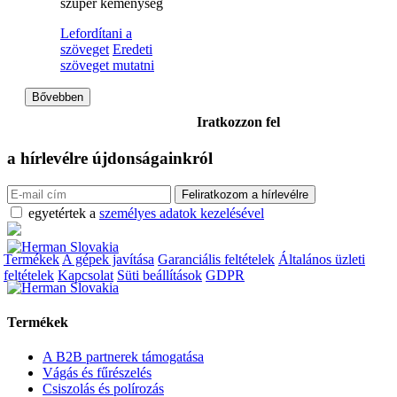
szuper keménység
Lefordítani a
szöveget
Eredeti
szöveget mutatni
Bővebben
Iratkozzon fel
a hírlevélre
újdonságainkról
egyetértek a
személyes adatok kezelésével
Termékek
A gépek javítása
Garanciális feltételek
Általános üzleti
feltételek
Kapcsolat
Süti beállítások
GDPR
Termékek
A B2B partnerek támogatása
Vágás és fűrészelés
Csiszolás és polírozás