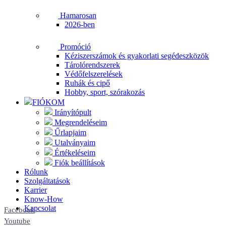
Hamarosan
2026-ben
Promóció
Kéziszerszámok és gyakorlati segédeszközök
Tárolórendszerek
Védőfelszerelések
Ruhák és cipő
Hobby, sport, szórakozás
FIÓKOM
Irányítópult
Megrendeléseim
Űrlapjaim
Utalványaim
Értékeléseim
Fiók beállítások
Rólunk
Szolgáltatások
Karrier
Know-How
Kapcsolat
Facebook
Youtube