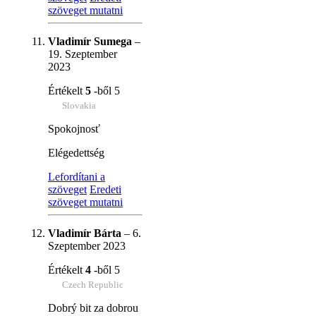
szöveget mutatni
Vladimír Sumega
–
19. Szeptember
2023
Értékelt
5
-ből 5
Slovakia
Spokojnosť
Elégedettség
Lefordítani a
szöveget
Eredeti
szöveget mutatni
Vladimír Bárta
–
6.
Szeptember 2023
Értékelt
4
-ből 5
Czech Republic
Dobrý bit za dobrou