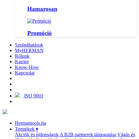
Hamarosan
Promóció
Szolgáltatások
MyHERMAN
Rólunk
Karrier
Know-How
Kapcsolat
ISO 9001
Hermantools.hu
Termékek
▾
Akciók és újdonságok
A B2B partnerek támogatása
Vágás és