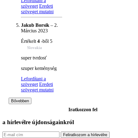
Lefordítani a
szöveget
Eredeti
szöveget mutatni
Jakub Borsík
–
2.
Március 2023
Értékelt
4
-ből 5
Slovakia
super tvrdosť
szuper keménység
Lefordítani a
szöveget
Eredeti
szöveget mutatni
Bővebben
Iratkozzon fel
a hírlevélre
újdonságainkról