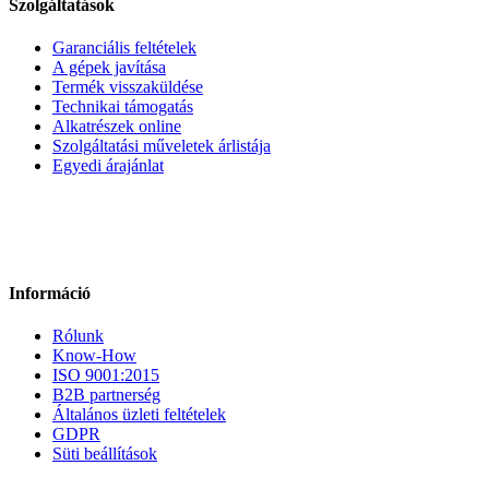
Szolgáltatások
Garanciális feltételek
A gépek javítása
Termék visszaküldése
Technikai támogatás
Alkatrészek online
Szolgáltatási műveletek árlistája
Egyedi árajánlat
Információ
Rólunk
Know-How
ISO 9001:2015
B2B partnerség
Általános üzleti feltételek
GDPR
Süti beállítások