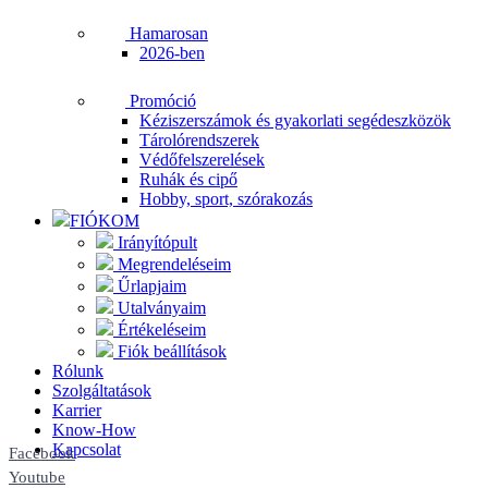
Hamarosan
2026-ben
Promóció
Kéziszerszámok és gyakorlati segédeszközök
Tárolórendszerek
Védőfelszerelések
Ruhák és cipő
Hobby, sport, szórakozás
FIÓKOM
Irányítópult
Megrendeléseim
Űrlapjaim
Utalványaim
Értékeléseim
Fiók beállítások
Rólunk
Szolgáltatások
Karrier
Know-How
Kapcsolat
Facebook
Youtube