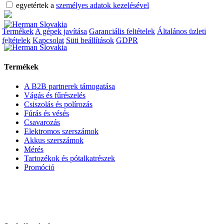
egyetértek a
személyes adatok kezelésével
Termékek
A gépek javítása
Garanciális feltételek
Általános üzleti
feltételek
Kapcsolat
Süti beállítások
GDPR
Termékek
A B2B partnerek támogatása
Vágás és fűrészelés
Csiszolás és polírozás
Fúrás és vésés
Csavarozás
Elektromos szerszámok
Akkus szerszámok
Mérés
Tartozékok és pótalkatrészek
Promóció