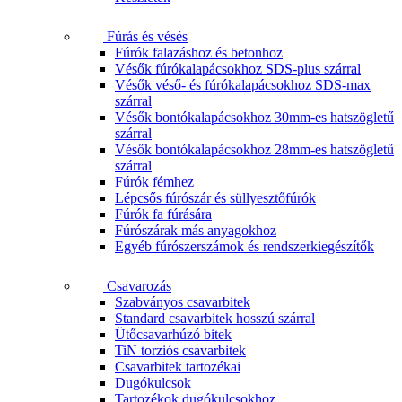
Fúrás és vésés
Fúrók falazáshoz és betonhoz
Vésők fúrókalapácsokhoz SDS-plus szárral
Vésők véső- és fúrókalapácsokhoz SDS-max
szárral
Vésők bontókalapácsokhoz 30mm-es hatszögletű
szárral
Vésők bontókalapácsokhoz 28mm-es hatszögletű
szárral
Fúrók fémhez
Lépcsős fúrószár és süllyesztőfúrók
Fúrók fa fúrására
Fúrószárak más anyagokhoz
Egyéb fúrószerszámok és rendszerkiegészítők
Csavarozás
Szabványos csavarbitek
Standard csavarbitek hosszú szárral
Ütőcsavarhúzó bitek
TiN torziós csavarbitek
Csavarbitek tartozékai
Dugókulcsok
Tartozékok dugókulcsokhoz