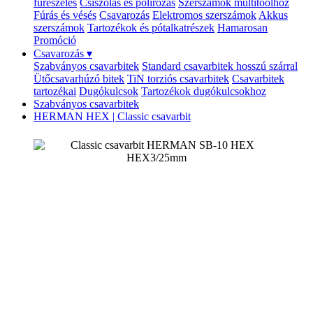
fűrészelés
Csiszolás és polírozás
Szerszámok multitoolhoz
Fúrás és vésés
Csavarozás
Elektromos szerszámok
Akkus
szerszámok
Tartozékok és pótalkatrészek
Hamarosan
Promóció
Csavarozás
▾
Szabványos csavarbitek
Standard csavarbitek hosszú szárral
Ütőcsavarhúzó bitek
TiN torziós csavarbitek
Csavarbitek
tartozékai
Dugókulcsok
Tartozékok dugókulcsokhoz
Szabványos csavarbitek
HERMAN HEX | Classic csavarbit