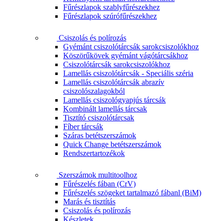
Fűrészlapok szablyfűrészekhez
Fűrészlapok szúrófűrészekhez
Csiszolás és polírozás
Gyémánt csiszolótárcsák sarokcsiszolókhoz
Köszörűkövek gyémánt vágótárcsákhoz
Csiszolótárcsák sarokcsiszolókhoz
Lamellás csiszolótárcsák - Speciális széria
Lamellás csiszolótárcsák abrazív
csiszolószalagokból
Lamellás csiszológyapjús tárcsák
Kombinált lamellás tárcsak
Tisztító csiszolótárcsak
Fíber tárcsák
Száras betétszerszámok
Quick Change betétszerszámok
Rendszertartozékok
Szerszámok multitoolhoz
Fűrészelés fában (CrV)
Fűrészelés szögeket tartalmazó fábanl (BiM)
Marás és tisztítás
Csiszolás és polírozás
Készletek