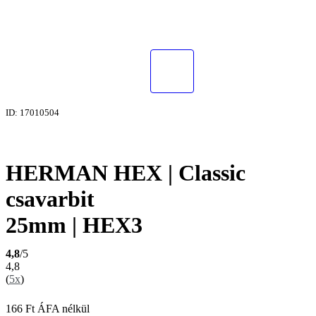
ID: 17010504
HERMAN HEX | Classic
csavarbit
25mm | HEX3
4,8
/5
4,8
(
5x
)
166
Ft
ÁFA nélkül