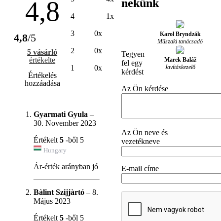
4,8
nekünk
4
1x
3
0x
Karol Bryndzák
4,8
/5
Műszaki tanácsadó
2
0x
5 vásárló
Tegyen
értékelte
Marek Baláž
fel egy
Javításkezelő
1
0x
kérdést
Értékelés
hozzáadása
Az Ön kérdése
Gyarmati Gyula
–
30. November 2023
Az Ön neve és
Értékelt
5
-ből 5
vezetékneve
Hungary
Ár-érték arányban jó
E-mail címe
Bàlint Szijjàrtó
–
8.
Május 2023
Értékelt
5
-ből 5