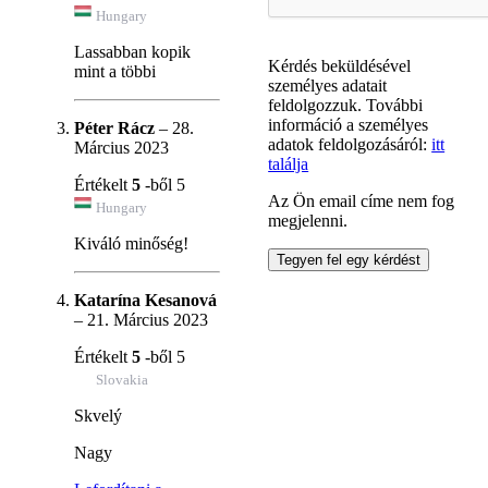
Hungary
Lassabban kopik
Kérdés beküldésével
mint a többi
személyes adatait
feldolgozzuk. További
információ a személyes
Péter Rácz
–
28.
adatok feldolgozásáról:
itt
Március 2023
találja
Értékelt
5
-ből 5
Az Ön email címe nem fog
Hungary
megjelenni.
Kiváló minőség!
Katarína Kesanová
–
21. Március 2023
Értékelt
5
-ből 5
Slovakia
Skvelý
Nagy