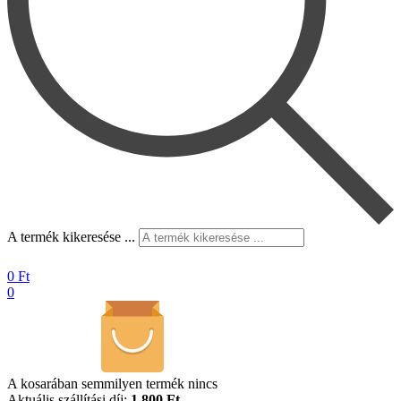
A termék kikeresése ...
0
Ft
0
A kosarában semmilyen termék nincs
Aktuális szállítási díj:
1.800 Ft