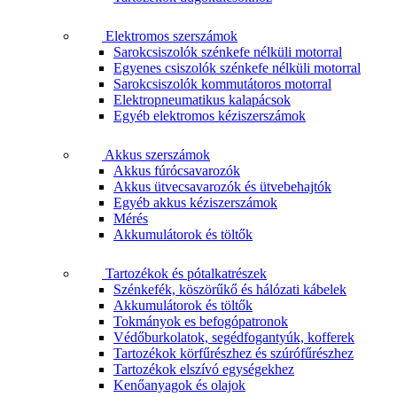
Elektromos szerszámok
Sarokcsiszolók szénkefe nélküli motorral
Egyenes csiszolók szénkefe nélküli motorral
Sarokcsiszolók kommutátoros motorral
Elektropneumatikus kalapácsok
Egyéb elektromos kéziszerszámok
Akkus szerszámok
Akkus fúrócsavarozók
Akkus ütvecsavarozók és ütvebehajtók
Egyéb akkus kéziszerszámok
Mérés
Akkumulátorok és töltők
Tartozékok és pótalkatrészek
Szénkefék, köszörűkő és hálózati kábelek
Akkumulátorok és töltők
Tokmányok es befogópatronok
Védőburkolatok, segédfogantyúk, kofferek
Tartozékok körfűrészhez és szúrófűrészhez
Tartozékok elszívó egységekhez
Kenőanyagok és olajok