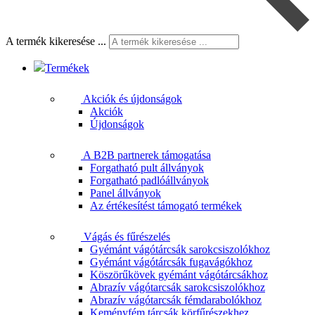
A termék kikeresése ...
Termékek
Akciók és újdonságok
Akciók
Újdonságok
A B2B partnerek támogatása
Forgatható pult állványok
Forgatható padlóállványok
Panel állványok
Az értékesítést támogató termékek
Vágás és fűrészelés
Gyémánt vágótárcsák sarokcsiszolókhoz
Gyémánt vágótárcsák fugavágókhoz
Köszörűkövek gyémánt vágótárcsákhoz
Abrazív vágótarcsák sarokcsiszolókhoz
Abrazív vágótarcsák fémdarabolókhoz
Keményfém tárcsák körfűrészekhez