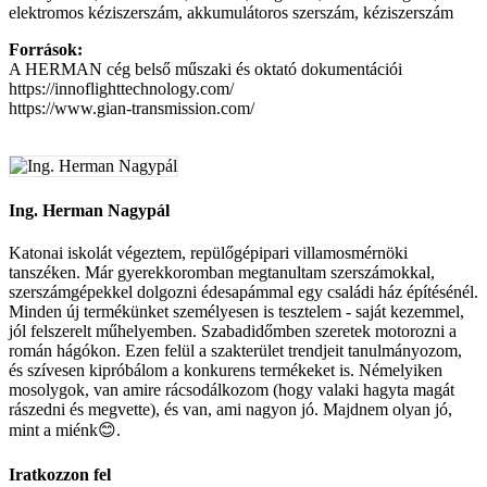
elektromos kéziszerszám, akkumulátoros szerszám, kéziszerszám
Források:
A HERMAN cég belső műszaki és oktató dokumentációi
https://innoflighttechnology.com/
https://www.gian-transmission.com/
Ing. Herman Nagypál
Katonai iskolát végeztem, repülőgépipari villamosmérnöki
tanszéken. Már gyerekkoromban megtanultam szerszámokkal,
szerszámgépekkel dolgozni édesapámmal egy családi ház építésénél.
Minden új termékünket személyesen is tesztelem - saját kezemmel,
jól felszerelt műhelyemben. Szabadidőmben szeretek motorozni a
román hágókon. Ezen felül a szakterület trendjeit tanulmányozom,
és szívesen kipróbálom a konkurens termékeket is. Némelyiken
mosolygok, van amire rácsodálkozom (hogy valaki hagyta magát
rászedni és megvette), és van, ami nagyon jó. Majdnem olyan jó,
mint a miénk😊.
Iratkozzon fel