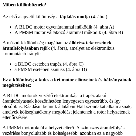
Miben különböznek?
Az első alapvető különbség a
táplálás módja
(4. ábra):
A BLDC motor egyenárammal működik (4. ábra A)
A PMSM motor váltakozó árammal működik (4. ábra B)
A második különbség magában az
állórész tekercseinek
áramlefolyásában
rejlik (4. ábra), amelyet az elektronikus
kommutáció irányít:
a BLDC esetében trapéz (4. ábra C)
a PMSM esetében szinusz (4. ábra D)
Ez a különbség a kulcs a két motor előnyeinek és hátrányainak
megértéséhez:
A BLDC motorok vezérlő elektronikája a trapéz alakú
áramlefolyásnak köszönhetően lényegesen egyszerűbb, és így
olcsóbb is. Ráadásul bennük általában Hall-szondákat alkalmaznak,
amelyek költséghatékony megoldást jelentenek a rotor helyzetének
ellenőrzésére.
A PMSM motoroknál a helyzet eltérő. A szinuszos áramlefolyás
vezérlése bonyolultabb és költségesebb, azonban ez a nagyobb