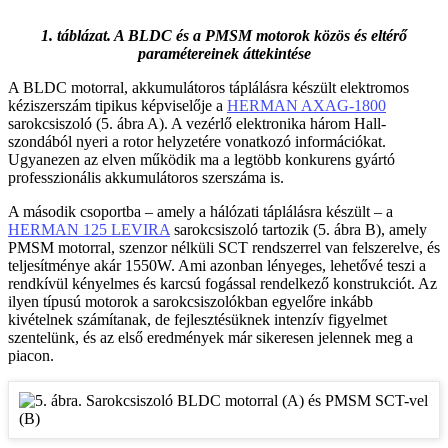
1. táblázat. A BLDC és a PMSM motorok közös és eltérő
paramétereinek áttekintése
A BLDC motorral, akkumulátoros táplálásra készült elektromos
kéziszerszám tipikus képviselője a
HERMAN AXAG-1800
sarokcsiszoló (5. ábra A). A vezérlő elektronika három Hall-
szondából nyeri a rotor helyzetére vonatkozó információkat.
Ugyanezen az elven működik ma a legtöbb konkurens gyártó
professzionális akkumulátoros szerszáma is.
A második csoportba – amely a hálózati táplálásra készült – a
HERMAN 125 LEVIRA
sarokcsiszoló tartozik (5. ábra B), amely
PMSM motorral, szenzor nélküli SCT rendszerrel van felszerelve, és
teljesítménye akár 1550W. Ami azonban lényeges, lehetővé teszi a
rendkívül kényelmes és karcsú fogással rendelkező konstrukciót. Az
ilyen típusú motorok a sarokcsiszolókban egyelőre inkább
kivételnek számítanak, de fejlesztésüknek intenzív figyelmet
szentelünk, és az első eredmények már sikeresen jelennek meg a
piacon.