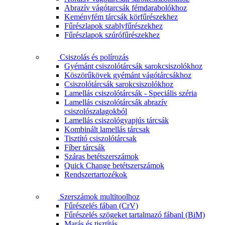
Abrazív vágótarcsák fémdarabolókhoz
Keményfém tárcsák körfűrészekhez
Fűrészlapok szablyfűrészekhez
Fűrészlapok szúrófűrészekhez
Csiszolás és polírozás
Gyémánt csiszolótárcsák sarokcsiszolókhoz
Köszörűkövek gyémánt vágótárcsákhoz
Csiszolótárcsák sarokcsiszolókhoz
Lamellás csiszolótárcsák - Speciális széria
Lamellás csiszolótárcsák abrazív
csiszolószalagokból
Lamellás csiszológyapjús tárcsák
Kombinált lamellás tárcsak
Tisztító csiszolótárcsak
Fíber tárcsák
Száras betétszerszámok
Quick Change betétszerszámok
Rendszertartozékok
Szerszámok multitoolhoz
Fűrészelés fában (CrV)
Fűrészelés szögeket tartalmazó fábanl (BiM)
Marás és tisztítás