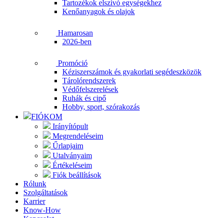
Tartozékok elszívó egységekhez
Kenőanyagok és olajok
Hamarosan
2026-ben
Promóció
Kéziszerszámok és gyakorlati segédeszközök
Tárolórendszerek
Védőfelszerelések
Ruhák és cipő
Hobby, sport, szórakozás
FIÓKOM
Irányítópult
Megrendeléseim
Űrlapjaim
Utalványaim
Értékeléseim
Fiók beállítások
Rólunk
Szolgáltatások
Karrier
Know-How