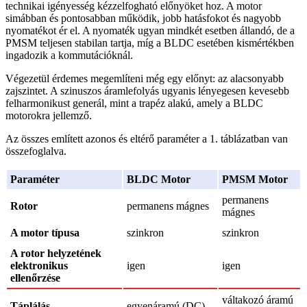
technikai igényesség kézzelfogható előnyöket hoz. A motor
simábban és pontosabban működik, jobb hatásfokot és nagyobb
nyomatékot ér el. A nyomaték ugyan mindkét esetben állandó, de a
PMSM teljesen stabilan tartja, míg a BLDC esetében kismértékben
ingadozik a kommutációknál.
Végezetül érdemes megemlíteni még egy előnyt: az alacsonyabb
zajszintet. A szinuszos áramlefolyás ugyanis lényegesen kevesebb
felharmonikust generál, mint a trapéz alakú, amely a BLDC
motorokra jellemző.
Az összes említett azonos és eltérő paraméter a 1. táblázatban van
összefoglalva.
Paraméter
BLDC Motor
PMSM Motor
permanens
Rotor
permanens mágnes
mágnes
A motor típusa
szinkron
szinkron
A rotor helyzetének
elektronikus
igen
igen
ellenőrzése
váltakozó áramú
Táplálás
egyenáramú (DC)