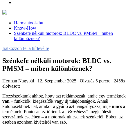
Hermantools.hu
Know-How
Szénkefe nélküli motorok: BLDC vs. PMSM – miben
különböznek?
Iratkozzon fel a hírlevélre
Szénkefe nélküli motorok: BLDC vs.
PMSM – miben különböznek?
Herman Nagypál
12. Szeptember 2025
Olvasás 5 percre
2458x
elolvasott
Hozzászoktunk ahhoz, hogy azt reklámozzák, amije egy terméknek
van
– funkciók, kiegészítők vagy új tulajdonságok. Annál
különösebbnek hat, amikor a gyártó azt hangsúlyozza, mije
nincs
a
terméknek. Pontosan ez történik a
„Brushless”
megjelölésű
szerszámok esetében – a motornak nincsenek szénkeféi. Ebben az
esetben azonban kivételről van szó.