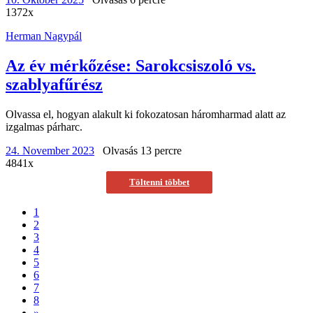
1372x
Herman Nagypál
Az év mérkőzése: Sarokcsiszoló vs.
szablyafűrész
Olvassa el, hogyan alakult ki fokozatosan háromharmad alatt az
izgalmas párharc.
24. November 2023
Olvasás 13 percre
4841x
Töltenni többet
1
2
3
4
5
6
7
8
»