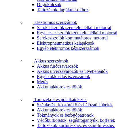
Dugókulcsok
Tartozékok dugókulcsokhoz
Elektromos szerszámok
Sarokcsiszolók szénkefe nélküli motorral
Egyenes csiszolók szénkefe nélküli motorral
Sarokcsiszolók kommutátoros motorral
Elektropneumatikus kalapácsok
Egyéb elektromos kéziszerszámok
Akkus szerszámok
Akkus fúrócsavarozók
Akkus ütvecsavarozók és ütvebehajtók
Egyéb akkus kéziszerszámok
Mérés
Akkumulátorok és töltők
Tartozékok és pótalkatrészek
Szénkefék, köszörűkő és hálózati kábelek
Akkumulátorok és töltők
Tokmányok es befogópatronok
Védőburkolatok, segédfogantyúk, kofferek
Tartozékok körfűrészhez és szúrófűrészhez