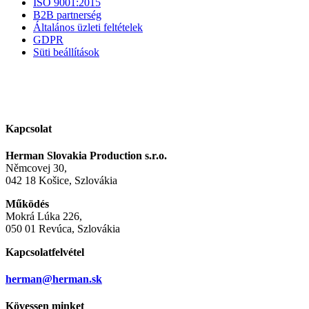
ISO 9001:2015
B2B partnerség
Általános üzleti feltételek
GDPR
Süti beállítások
Kapcsolat
Herman Slovakia Production s.r.o.
Němcovej 30,
042 18 Košice, Szlovákia
Működés
Mokrá Lúka 226,
050 01 Revúca, Szlovákia
Kapcsolatfelvétel
herman@herman.sk
Kövessen minket