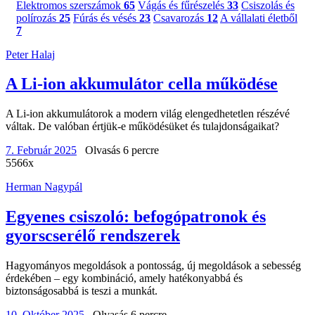
Elektromos szerszámok
65
Vágás és fűrészelés
33
Csiszolás és
polírozás
25
Fúrás és vésés
23
Csavarozás
12
A vállalati életből
7
Peter Halaj
A Li-ion akkumulátor cella működése
A Li-ion akkumulátorok a modern világ elengedhetetlen részévé
váltak. De valóban értjük-e működésüket és tulajdonságaikat?
7. Február 2025
Olvasás 6 percre
5566x
Herman Nagypál
Egyenes csiszoló: befogópatronok és
gyorscserélő rendszerek
Hagyományos megoldások a pontosság, új megoldások a sebesség
érdekében – egy kombináció, amely hatékonyabbá és
biztonságosabbá is teszi a munkát.
10. Október 2025
Olvasás 6 percre