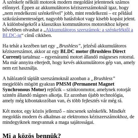
A szénkefe nélküli motorok modern megoldást jelentenek számos
előnnyel. Éppen az akkumulátoros kéziszerszámoknál igaz, hogy
„nem rendelkezni szénkefével” jobb, mint rendelkezni – ez például
szikrázásmentességet, nagyobb hatásfokot vagy kisebb kopást jelent.
A különbségekről a klasszikus kommutátoros motorokhoz képest
bővebben olvashat a „
Akkumulátoros szerszámok: a szénkeféktől a
BLDC-ig
“ című cikkben.
Ha tehát a kezében tart egy
„Brushless”
, jelzésű akkumulátoros
kéziszerszámot, akkor az egy
BLDC motor (Brushless Direct
Current)
tartalmaz – egyenáramú motort állandó mágneses rotorral.
Ma már annyira elterjedt, hogy kevés akkumulátoros gép van, amely
nem ezt használja.
A hálózatról táplált szerszámoknál azonban a
„Brushless”
megjelölés mögött gyakran
PMSM (Permanent Magnet
Synchronous Motor)
rejtőzik – szinkronmotor, amelynek rotorját
szintén állandó mágnes alkotja. Ez azonban újabb technológia,
amely még kibontakozóban van, és több fejlesztés vár még rá.
Két motor, egy közös jellemző – nincsenek szénkefék. Mindkét
megoldás modern és alkalmas az elektromos kéziszerszámokhoz, de
mindegyiknek megvannak a maga sajátosságai.
Mi a közös bennük?