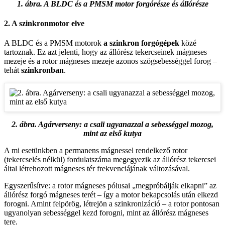
1. ábra. A BLDC és a PMSM motor forgórésze és állórésze
2. A szinkronmotor elve
A BLDC és a PMSM motorok
a szinkron forgógépek
közé
tartoznak. Ez azt jelenti, hogy az állórész tekercseinek mágneses
mezeje és a rotor mágneses mezeje azonos szögsebességgel forog –
tehát
szinkronban
.
2. ábra. Agárverseny: a csali ugyanazzal a sebességgel mozog,
mint az első kutya
A mi esetünkben a permanens mágnessel rendelkező rotor
(tekercselés nélkül) fordulatszáma megegyezik az állórész tekercsei
által létrehozott mágneses tér frekvenciájának változásával.
Egyszerűsítve: a rotor mágneses pólusai „megpróbálják elkapni” az
állórész forgó mágneses terét – így a motor bekapcsolás után elkezd
forogni. Amint felpörög, létrejön a szinkronizáció – a rotor pontosan
ugyanolyan sebességgel kezd forogni, mint az állórész mágneses
tere.