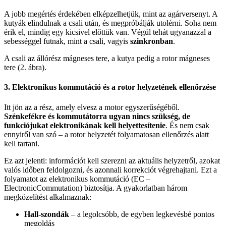
A jobb megértés érdekében elképzelhetjük, mint az agárversenyt. A
kutyák elindulnak a csali után, és megpróbálják utolérni. Soha nem
érik el, mindig egy kicsivel előttük van. Végül tehát ugyanazzal a
sebességgel futnak, mint a csali, vagyis
szinkronban
.
A csali az állórész mágneses tere, a kutya pedig a rotor mágneses
tere (2. ábra).
3. Elektronikus kommutáció és a rotor helyzetének ellenőrzése
Itt jön az a rész, amely elvesz a motor egyszerűségéből.
Szénkefékre és kommutátorra ugyan nincs szükség, de
funkciójukat elektronikának kell helyettesítenie
. És nem csak
ennyiről van szó – a rotor helyzetét folyamatosan ellenőrzés alatt
kell tartani.
Ez azt jelenti: információt kell szerezni az aktuális helyzetről, azokat
valós időben feldolgozni, és azonnali korrekciót végrehajtani. Ezt a
folyamatot az elektronikus kommutáció (EC –
ElectronicCommutation) biztosítja. A gyakorlatban három
megközelítést alkalmaznak:
Hall-szondák
– a legolcsóbb, de egyben legkevésbé pontos
megoldás