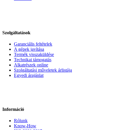
Szolgáltatások
Garanciális feltételek
A gépek javítása
Termék visszaküldése
Technikai támogatás
Alkatrészek online
Szolgáltatási műveletek árlistája
Egyedi árajánlat
Információ
Rólunk
Know-How