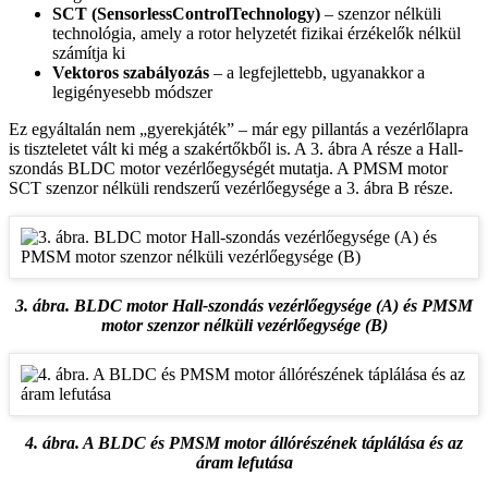
SCT (SensorlessControlTechnology)
– szenzor nélküli
technológia, amely a rotor helyzetét fizikai érzékelők nélkül
számítja ki
Vektoros szabályozás
– a legfejlettebb, ugyanakkor a
legigényesebb módszer
Ez egyáltalán nem „gyerekjáték” – már egy pillantás a vezérlőlapra
is tiszteletet vált ki még a szakértőkből is. A 3. ábra A része a Hall-
szondás BLDC motor vezérlőegységét mutatja. A PMSM motor
SCT szenzor nélküli rendszerű vezérlőegysége a 3. ábra B része.
3. ábra. BLDC motor Hall-szondás vezérlőegysége (A) és PMSM
motor szenzor nélküli vezérlőegysége (B)
4. ábra. A BLDC és PMSM motor állórészének táplálása és az
áram lefutása