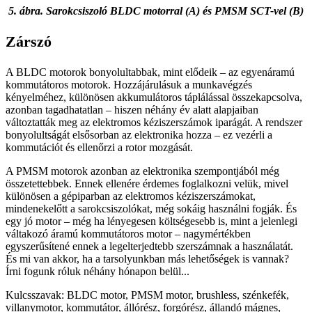
5. ábra. Sarokcsiszoló BLDC motorral (A) és PMSM SCT-vel (B)
Zárszó
A BLDC motorok bonyolultabbak, mint elődeik – az egyenáramú
kommutátoros motorok. Hozzájárulásuk a munkavégzés
kényelméhez, különösen akkumulátoros táplálással összekapcsolva,
azonban tagadhatatlan – hiszen néhány év alatt alapjaiban
változtatták meg az elektromos kéziszerszámok iparágát. A rendszer
bonyolultságát elsősorban az elektronika hozza – ez vezérli a
kommutációt és ellenőrzi a rotor mozgását.
A PMSM motorok azonban az elektronika szempontjából még
összetettebbek. Ennek ellenére érdemes foglalkozni velük, mivel
különösen a gépiparban az elektromos kéziszerszámokat,
mindenekelőtt a sarokcsiszolókat, még sokáig használni fogják. És
egy jó motor – még ha lényegesen költségesebb is, mint a jelenlegi
váltakozó áramú kommutátoros motor – nagymértékben
egyszerűsítené ennek a legelterjedtebb szerszámnak a használatát.
És mi van akkor, ha a tarsolyunkban más lehetőségek is vannak?
Írni fogunk róluk néhány hónapon belül...
Kulcsszavak: BLDC motor, PMSM motor, brushless, szénkefék,
villanymotor, kommutátor, állórész, forgórész, állandó mágnes,