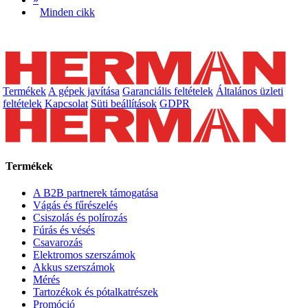
Minden cikk
Termékek
A gépek javítása
Garanciális feltételek
Általános üzleti
feltételek
Kapcsolat
Süti beállítások
GDPR
Termékek
A B2B partnerek támogatása
Vágás és fűrészelés
Csiszolás és polírozás
Fúrás és vésés
Csavarozás
Elektromos szerszámok
Akkus szerszámok
Mérés
Tartozékok és pótalkatrészek
Promóció