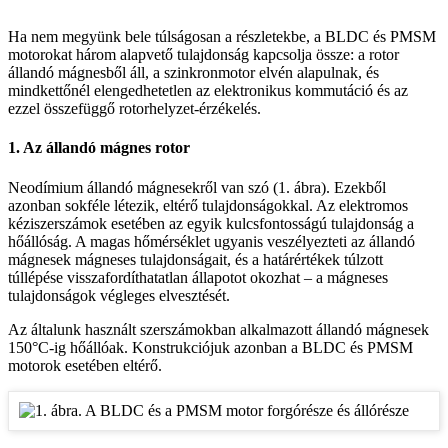
Ha nem megyünk bele túlságosan a részletekbe, a BLDC és PMSM
motorokat három alapvető tulajdonság kapcsolja össze: a rotor
állandó mágnesből áll, a szinkronmotor elvén alapulnak, és
mindkettőnél elengedhetetlen az elektronikus kommutáció és az
ezzel összefüggő rotorhelyzet-érzékelés.
1. Az állandó mágnes rotor
Neodímium állandó mágnesekről van szó (1. ábra). Ezekből
azonban sokféle létezik, eltérő tulajdonságokkal. Az elektromos
kéziszerszámok esetében az egyik kulcsfontosságú tulajdonság a
hőállóság. A magas hőmérséklet ugyanis veszélyezteti az állandó
mágnesek mágneses tulajdonságait, és a határértékek túlzott
túllépése visszafordíthatatlan állapotot okozhat – a mágneses
tulajdonságok végleges elvesztését.
Az általunk használt szerszámokban alkalmazott állandó mágnesek
150°C-ig hőállóak. Konstrukciójuk azonban a BLDC és PMSM
motorok esetében eltérő.