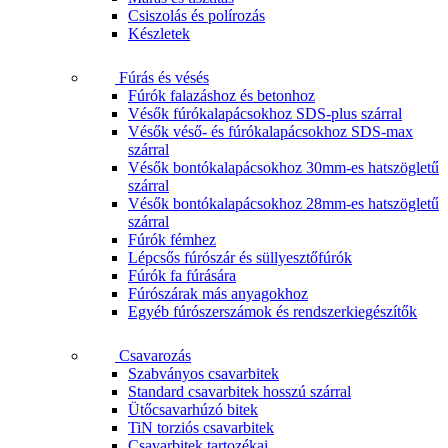
Csiszolás és polírozás
Készletek
Fúrás és vésés
Fúrók falazáshoz és betonhoz
Vésők fúrókalapácsokhoz SDS-plus szárral
Vésők véső- és fúrókalapácsokhoz SDS-max
szárral
Vésők bontókalapácsokhoz 30mm-es hatszögletű
szárral
Vésők bontókalapácsokhoz 28mm-es hatszögletű
szárral
Fúrók fémhez
Lépcsős fúrószár és süllyesztőfúrók
Fúrók fa fúrására
Fúrószárak más anyagokhoz
Egyéb fúrószerszámok és rendszerkiegészítők
Csavarozás
Szabványos csavarbitek
Standard csavarbitek hosszú szárral
Ütőcsavarhúzó bitek
TiN torziós csavarbitek
Csavarbitek tartozékai