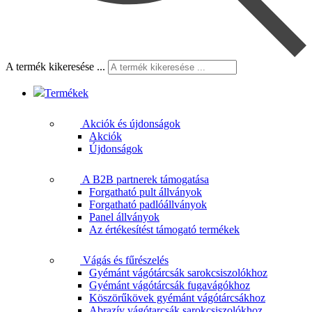
A termék kikeresése ...
Termékek
Akciók és újdonságok
Akciók
Újdonságok
A B2B partnerek támogatása
Forgatható pult állványok
Forgatható padlóállványok
Panel állványok
Az értékesítést támogató termékek
Vágás és fűrészelés
Gyémánt vágótárcsák sarokcsiszolókhoz
Gyémánt vágótárcsák fugavágókhoz
Köszörűkövek gyémánt vágótárcsákhoz
Abrazív vágótarcsák sarokcsiszolókhoz