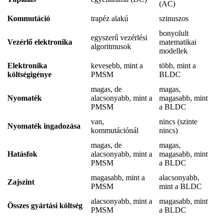
(AC)
Kommutáció
trapéz alakú
szinuszos
bonyolult
egyszerű vezérlési
Vezérlő elektronika
matematikai
algoritmusok
modellek
Elektronika
kevesebb, mint a
több, mint a
költségigénye
PMSM
BLDC
magas, de
magas,
Nyomaték
alacsonyabb, mint a
magasabb, mint
PMSM
a BLDC
van,
nincs (szinte
Nyomaték ingadozása
kommutációnál
nincs)
magas, de
magas,
Hatásfok
alacsonyabb, mint a
magasabb, mint
PMSM
a BLDC
magasabb, mint a
alacsonyabb,
Zajszint
PMSM
mint a BLDC
alacsonyabb, mint a
magasabb, mint
Összes gyártási költség
PMSM
a BLDC