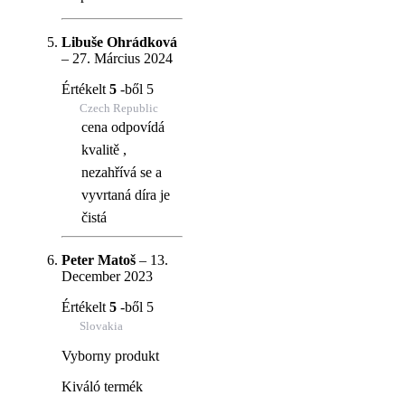
Libuše Ohrádková
–
27. Március 2024
Értékelt
5
-ből 5
Czech Republic
cena odpovídá
kvalitě ,
nezahřívá se a
vyvrtaná díra je
čistá
Peter Matoš
–
13.
December 2023
Értékelt
5
-ből 5
Slovakia
Vyborny produkt
Kiváló termék