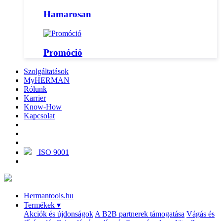
Hamarosan
Promóció
Szolgáltatások
MyHERMAN
Rólunk
Karrier
Know-How
Kapcsolat
ISO 9001
Hermantools.hu
Termékek
▾
Akciók és újdonságok
A B2B partnerek támogatása
Vágás és