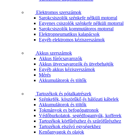
Elektromos szerszámok
Sarokcsiszolók szénkefe nélküli motorral
Egyenes csiszolók szénkefe nélküli motorral
Sarokcsiszolók kommutátoros motorral
Elektropneumatikus kalapácsok
Egyéb elektromos kéziszerszámok
Akkus szerszámok
Akkus fúrócsavarozók
Akkus ütvecsavarozók és ütvebehajtók
Egyéb akkus kéziszerszámok
Mérés
Akkumulátorok és töltők
Tartozékok és pótalkatrészek
Szénkefék, köszörűkő és hálózati kábelek
Akkumulátorok és töltők
Tokmányok es befogópatronok
Védőburkolatok, segédfogantyúk, kofferek
Tartozékok körfűrészhez és szúrófűrészhez
Tartozékok elszívó egységekhez
Kenőanyagok és olajok