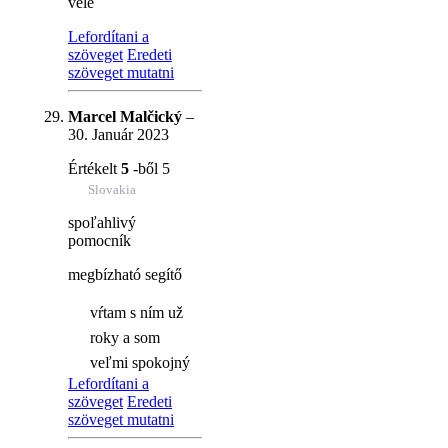
vele
Lefordítani a
szöveget
Eredeti
szöveget mutatni
Marcel Malčický
–
30. Január 2023
Értékelt
5
-ből 5
Slovakia
spoľahlivý
pomocník
megbízható segítő
vŕtam s ním už
roky a som
veľmi spokojný
Lefordítani a
szöveget
Eredeti
szöveget mutatni