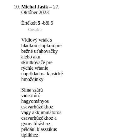
Michal Jasik
–
27.
Október 2023
Értékelt
5
-ből 5
Slovakia
Vídiový vrták s
hladkou stopkou pre
bežné uťahovačky
alebo aku
skrutkovače pre
rýchle vŕtanie
napríklad na klasické
hmoždinky
Sima szárú
videofúró
hagyományos
csavarhúzókhoz
vagy akkumulátoros
csavarhúzókhoz a
gyors fúráshoz,
például klasszikus
tiplikhez