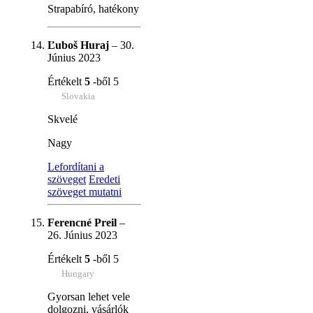
Strapabíró, hatékony
Ľuboš Huraj
–
30.
Június 2023
Értékelt
5
-ből 5
Slovakia
Skvelé
Nagy
Lefordítani a
szöveget
Eredeti
szöveget mutatni
Ferencné Preil
–
26. Június 2023
Értékelt
5
-ből 5
Hungary
Gyorsan lehet vele
dolgozni, vásárlók