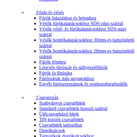
Fúrás és vésés
Fúrók falazáshoz és betonhoz
Vésők fúrókalapácsokhoz SDS-plus szárral
Vésők véső- és fúrókalapácsokhoz SDS-max
szárral
Vésők bontókalapácsokhoz 30mm-es hatszögletű
szárral
Vésők bontókalapácsokhoz 28mm-es hatszögletű
szárral
Fúrók fémhez
Lépcsős fúrószár és süllyesztőfúrók
Fúrók fa fúrására
Fúrószárak más anyagokhoz
Egyéb fúrószerszámok és rendszerkiegészítők
Csavarozás
Szabványos csavarbitek
Standard csavarbitek hosszú szárral
Ütőcsavarhúzó bitek
TiN torziós csavarbitek
Csavarbitek tartozékai
Dugókulcsok
Tartozékok dugókulcsokhoz