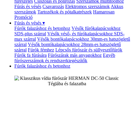
fűrészelés
Csiszolás és polírozás
Szerszámok multitoolhoz
Fúrás és vésés
Csavarozás
Elektromos szerszámok
Akkus
szerszámok
Tartozékok és pótalkatrészek
Hamarosan
Promóció
Fúrás és vésés
▾
Fúrók falazáshoz és betonhoz
Vésők fúrókalapácsokhoz
SDS-plus szárral
Vésők véső- és fúrókalapácsokhoz SDS-
max szárral
Vésők bontókalapácsokhoz 30mm-es hatszögletű
szárral
Vésők bontókalapácsokhoz 28mm-es hatszögletű
szárral
Fúrók fémhez
Lépcsős fúrószár és süllyesztőfúrók
Fúrók fa fúrására
Fúrószárak más anyagokhoz
Egyéb
fúrószerszámok és rendszerkiegészítők
Fúrók falazáshoz és betonhoz