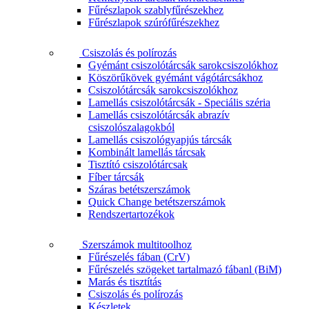
Fűrészlapok szablyfűrészekhez
Fűrészlapok szúrófűrészekhez
Csiszolás és polírozás
Gyémánt csiszolótárcsák sarokcsiszolókhoz
Köszörűkövek gyémánt vágótárcsákhoz
Csiszolótárcsák sarokcsiszolókhoz
Lamellás csiszolótárcsák - Speciális széria
Lamellás csiszolótárcsák abrazív
csiszolószalagokból
Lamellás csiszológyapjús tárcsák
Kombinált lamellás tárcsak
Tisztító csiszolótárcsak
Fíber tárcsák
Száras betétszerszámok
Quick Change betétszerszámok
Rendszertartozékok
Szerszámok multitoolhoz
Fűrészelés fában (CrV)
Fűrészelés szögeket tartalmazó fábanl (BiM)
Marás és tisztítás
Csiszolás és polírozás
Készletek