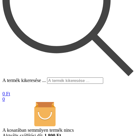
A termék kikeresése ...
0
Ft
0
A kosarában semmilyen termék nincs
Aktuális szállítási díj:
1.800 Ft