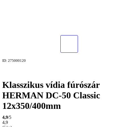
ID: 275000120
Klasszikus vídia fúrószár
HERMAN DC-50 Classic
12x350/400mm
4,9
/5
4,9