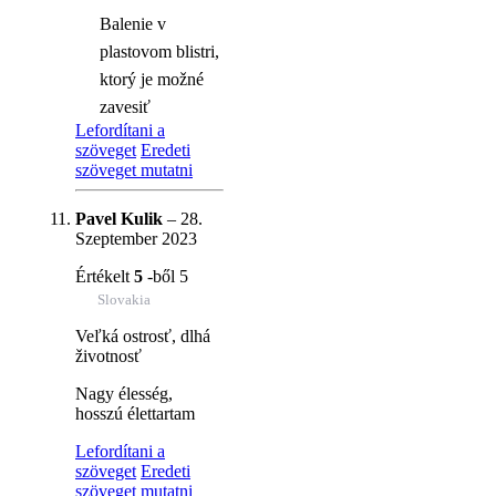
Balenie v
plastovom blistri,
ktorý je možné
zavesiť
Lefordítani a
szöveget
Eredeti
szöveget mutatni
Pavel Kulik
–
28.
Szeptember 2023
Értékelt
5
-ből 5
Slovakia
Veľká ostrosť, dlhá
životnosť
Nagy élesség,
hosszú élettartam
Lefordítani a
szöveget
Eredeti
szöveget mutatni