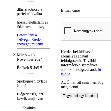
Slovakia
dlhá životnosť a
E-mail címe
perfekná kvalita
hosszú élettartam és
tökéletes minőség
Lefordítani a
szöveget
Eredeti
szöveget mutatni
Kérdés beküldésével
Milan
–
13.
személyes adatait
November 2024
feldolgozzuk. További
információ a személyes
Értékelt
5
-ből 5
adatok feldolgozásáról:
itt
Slovakia
találja
Spokojnosť, zvláda
Az Ön email címe nem fog
čo má
megjelenni.
Elégedettség, azt
kezeli, amije van
Kvalitka