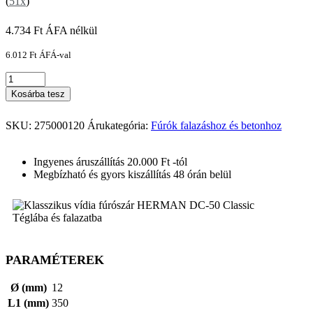
(
51x
)
4.734
Ft
ÁFA nélkül
6.012
Ft
ÁFÁ-val
Kosárba tesz
SKU:
275000120
Árukategória:
Fúrók falazáshoz és betonhoz
Ingyenes áruszállítás 20.000 Ft -tól
Megbízható és gyors kiszállítás 48 órán belül
PARAMÉTEREK
Ø (mm)
12
L1 (mm)
350