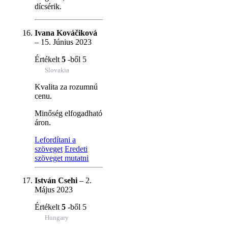
dícsérik.
Ivana Kováčiková
–
15. Június 2023
Értékelt
5
-ből 5
Slovakia
Kvalita za rozumnú
cenu.
Minőség elfogadható
áron.
Lefordítani a
szöveget
Eredeti
szöveget mutatni
István Csehi
–
2.
Május 2023
Értékelt
5
-ből 5
Hungary