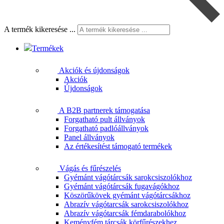
A termék kikeresése ...
Termékek
Akciók és újdonságok
Akciók
Újdonságok
A B2B partnerek támogatása
Forgatható pult állványok
Forgatható padlóállványok
Panel állványok
Az értékesítést támogató termékek
Vágás és fűrészelés
Gyémánt vágótárcsák sarokcsiszolókhoz
Gyémánt vágótárcsák fugavágókhoz
Köszörűkövek gyémánt vágótárcsákhoz
Abrazív vágótarcsák sarokcsiszolókhoz
Abrazív vágótarcsák fémdarabolókhoz
Keményfém tárcsák körfűrészekhez