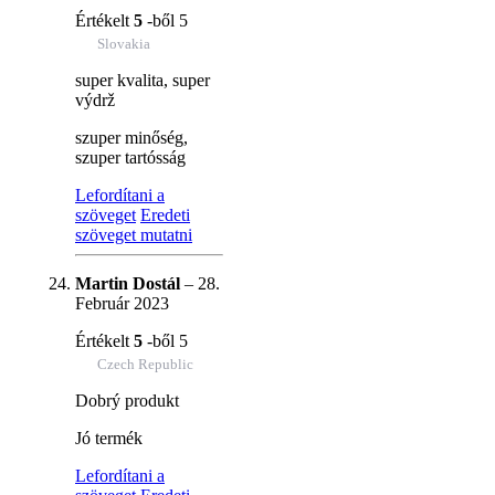
Értékelt
5
-ből 5
Slovakia
super kvalita, super
výdrž
szuper minőség,
szuper tartósság
Lefordítani a
szöveget
Eredeti
szöveget mutatni
Martin Dostál
–
28.
Február 2023
Értékelt
5
-ből 5
Czech Republic
Dobrý produkt
Jó termék
Lefordítani a