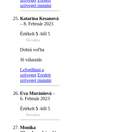
szöveget
Eredeti
szöveget mutatni
Katarína Kesanová
–
8. Február 2023
Értékelt
5
-ből 5
Slovakia
Dobrá voľba
Jó választás
Lefordítani a
szöveget
Eredeti
szöveget mutatni
Eva Murániová
–
6. Február 2023
Értékelt
5
-ből 5
Slovakia
Monika