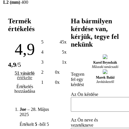
L2 (mm)
400
Termék
Ha bármilyen
értékelés
kérdése van,
kérjük, tegye fel
5
45x
4,9
nekünk
4
5x
3
1x
Karol Bryndzák
4,9
/5
Műszaki tanácsadó
2
0x
51 vásárló
Tegyen
értékelte
Marek Baláž
fel egy
Javításkezelő
1
0x
kérdést
Értékelés
hozzáadása
Az Ön kérdése
Joe
–
28. Május
2025
Az Ön neve és
Értékelt
5
-ből 5
vezetékneve