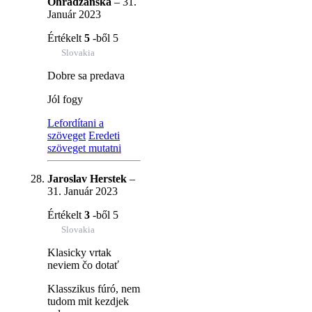
Ohradzanská
–
31.
Január 2023
Értékelt
5
-ből 5
Slovakia
Dobre sa predava
Jól fogy
Lefordítani a
szöveget
Eredeti
szöveget mutatni
Jaroslav Herstek
–
31. Január 2023
Értékelt
3
-ből 5
Slovakia
Klasicky vrtak
neviem čo dotať
Klasszikus fúró, nem
tudom mit kezdjek