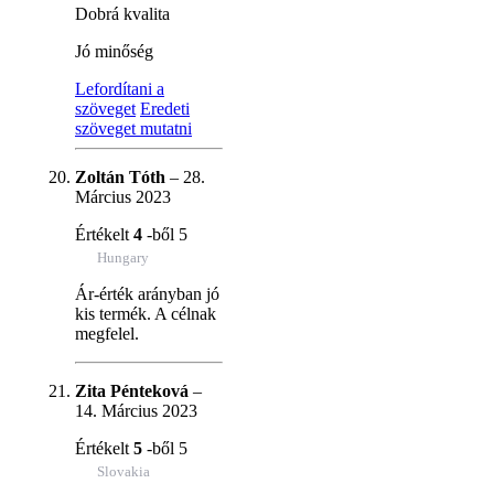
Dobrá kvalita
Jó minőség
Lefordítani a
szöveget
Eredeti
szöveget mutatni
Zoltán Tóth
–
28.
Március 2023
Értékelt
4
-ből 5
Hungary
Ár-érték arányban jó
kis termék. A célnak
megfelel.
Zita Pénteková
–
14. Március 2023
Értékelt
5
-ből 5
Slovakia