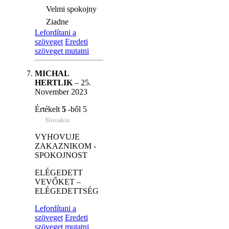
Velmi spokojny
Ziadne
Lefordítani a
szöveget
Eredeti
szöveget mutatni
MICHAL
HERTLIK
–
25.
November 2023
Értékelt
5
-ből 5
Slovakia
VYHOVUJE
ZAKAZNIKOM -
SPOKOJNOST
ELÉGEDETT
VEVŐKET –
ELÉGEDETTSÉG
Lefordítani a
szöveget
Eredeti
szöveget mutatni