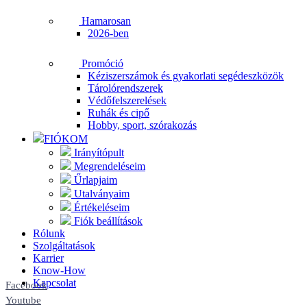
Hamarosan
2026-ben
Promóció
Kéziszerszámok és gyakorlati segédeszközök
Tárolórendszerek
Védőfelszerelések
Ruhák és cipő
Hobby, sport, szórakozás
FIÓKOM
Irányítópult
Megrendeléseim
Űrlapjaim
Utalványaim
Értékeléseim
Fiók beállítások
Rólunk
Szolgáltatások
Karrier
Know-How
Kapcsolat
Facebook
Youtube