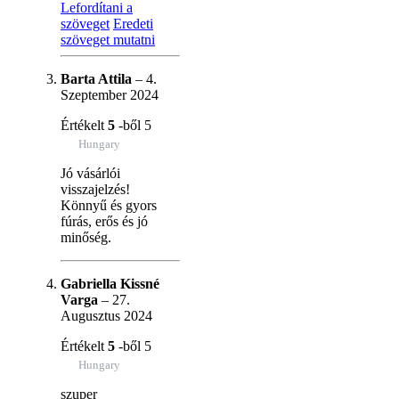
Lefordítani a
szöveget
Eredeti
szöveget mutatni
Barta Attila
–
4.
Szeptember 2024
Értékelt
5
-ből 5
Hungary
Jó vásárlói
visszajelzés!
Könnyű és gyors
fúrás, erős és jó
minőség.
Gabriella Kissné
Varga
–
27.
Augusztus 2024
Értékelt
5
-ből 5
Hungary
szuper