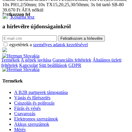
10x PH1,2/50mm; 10x TX15,20,25,30/50mm; 3x bit tartó SB-80
39.670
Ft
ÁFA nélkül
Iratkozzon fel
Kosárba tesz
a hírlevélre
újdonságainkról
egyetértek a
személyes adatok kezelésével
Termékek
A gépek javítása
Garanciális feltételek
Általános üzleti
feltételek
Kapcsolat
Süti beállítások
GDPR
Termékek
A B2B partnerek támogatása
Vágás és fűrészelés
Csiszolás és polírozás
Fúrás és vésés
Csavarozás
Elektromos szerszámok
Akkus szerszámok
Mérés