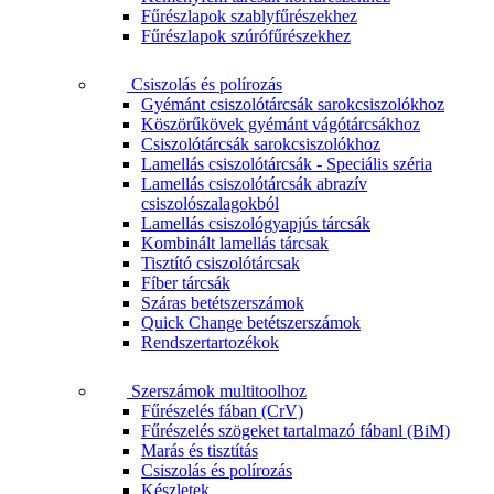
Fűrészlapok szablyfűrészekhez
Fűrészlapok szúrófűrészekhez
Csiszolás és polírozás
Gyémánt csiszolótárcsák sarokcsiszolókhoz
Köszörűkövek gyémánt vágótárcsákhoz
Csiszolótárcsák sarokcsiszolókhoz
Lamellás csiszolótárcsák - Speciális széria
Lamellás csiszolótárcsák abrazív
csiszolószalagokból
Lamellás csiszológyapjús tárcsák
Kombinált lamellás tárcsak
Tisztító csiszolótárcsak
Fíber tárcsák
Száras betétszerszámok
Quick Change betétszerszámok
Rendszertartozékok
Szerszámok multitoolhoz
Fűrészelés fában (CrV)
Fűrészelés szögeket tartalmazó fábanl (BiM)
Marás és tisztítás
Csiszolás és polírozás
Készletek