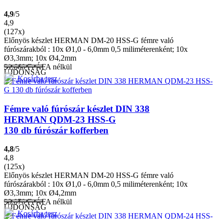
4,9
/5
4,9
(127x)
Előnyös készlet HERMAN DM-20 HSS-G fémre való
fúrószárakból : 10x Ø1,0 - 6,0mm 0,5 miliméterenként; 10x
Ø3,3mm; 10x Ø4,2mm
31.660
Ft
ÁFA nélkül
ÚJDONSÁG
Kosárba tesz
Fémre való fúrószár készlet DIN 338
HERMAN QDM-23 HSS-G
130 db fúrószár kofferben
4,8
/5
4,8
(125x)
Előnyös készlet HERMAN DM-20 HSS-G fémre való
fúrószárakból : 10x Ø1,0 - 6,0mm 0,5 miliméterenként; 10x
Ø3,3mm; 10x Ø4,2mm
38.070
Ft
ÁFA nélkül
ÚJDONSÁG
Kosárba tesz