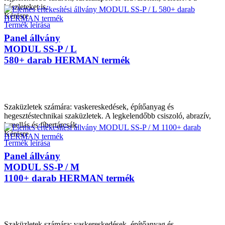
készleteket is.
Kérésre
Termék leírása
Panel állvány
MODUL SS-P / L
580+ darab HERMAN termék
Szaküzletek számára: vaskereskedések, építőanyag és
hegesztéstechnikai szaküzletek. A legkelendőbb csiszoló, abrazív,
lamellás és fíbertárcsák.
Kérésre
Termék leírása
Panel állvány
MODUL SS-P / M
1100+ darab HERMAN termék
Szaküzletek számára: vaskereskedések, építőanyag és