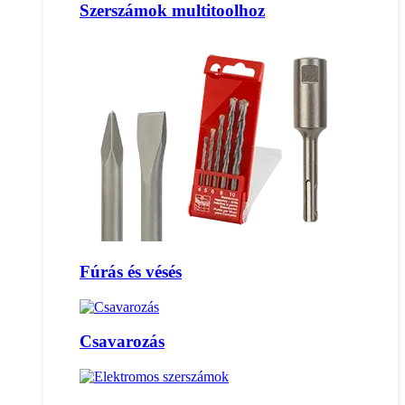
Szerszámok multitoolhoz
Fúrás és vésés
Csavarozás