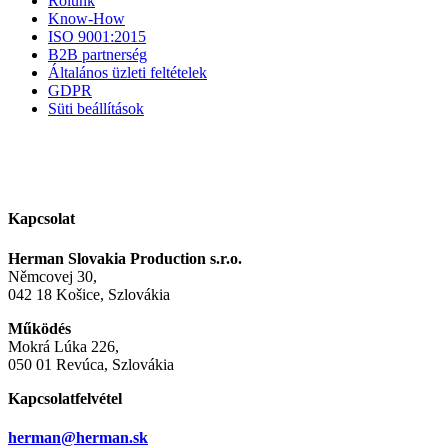
Rólunk
Know-How
ISO 9001:2015
B2B partnerség
Általános üzleti feltételek
GDPR
Süti beállítások
Kapcsolat
Herman Slovakia Production s.r.o.
Němcovej 30,
042 18 Košice, Szlovákia
Működés
Mokrá Lúka 226,
050 01 Revúca, Szlovákia
Kapcsolatfelvétel
herman@herman.sk