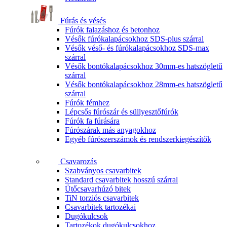
Fúrás és vésés
Fúrók falazáshoz és betonhoz
Vésők fúrókalapácsokhoz SDS-plus szárral
Vésők véső- és fúrókalapácsokhoz SDS-max
szárral
Vésők bontókalapácsokhoz 30mm-es hatszögletű
szárral
Vésők bontókalapácsokhoz 28mm-es hatszögletű
szárral
Fúrók fémhez
Lépcsős fúrószár és süllyesztőfúrók
Fúrók fa fúrására
Fúrószárak más anyagokhoz
Egyéb fúrószerszámok és rendszerkiegészítők
Csavarozás
Szabványos csavarbitek
Standard csavarbitek hosszú szárral
Ütőcsavarhúzó bitek
TiN torziós csavarbitek
Csavarbitek tartozékai
Dugókulcsok
Tartozékok dugókulcsokhoz