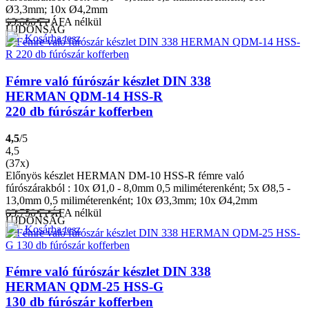
Ø3,3mm; 10x Ø4,2mm
19.800
Ft
ÁFA nélkül
ÚJDONSÁG
Kosárba tesz
Fémre való fúrószár készlet DIN 338
HERMAN QDM-14 HSS-R
220 db fúrószár kofferben
4,5
/5
4,5
(37x)
Előnyös készlet HERMAN DM-10 HSS-R fémre való
fúrószárakból : 10x Ø1,0 - 8,0mm 0,5 miliméterenként; 5x Ø8,5 -
13,0mm 0,5 miliméterenként; 10x Ø3,3mm; 10x Ø4,2mm
83.750
Ft
ÁFA nélkül
ÚJDONSÁG
Kosárba tesz
Fémre való fúrószár készlet DIN 338
HERMAN QDM-25 HSS-G
130 db fúrószár kofferben