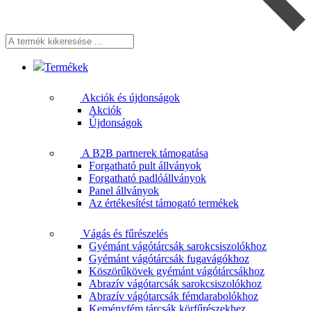
A
termék
kikeresése
Termékek
...
Akciók és újdonságok
Akciók
Újdonságok
A B2B partnerek támogatása
Forgatható pult állványok
Forgatható padlóállványok
Panel állványok
Az értékesítést támogató termékek
Vágás és fűrészelés
Gyémánt vágótárcsák sarokcsiszolókhoz
Gyémánt vágótárcsák fugavágókhoz
Köszörűkövek gyémánt vágótárcsákhoz
Abrazív vágótarcsák sarokcsiszolókhoz
Abrazív vágótarcsák fémdarabolókhoz
Keményfém tárcsák körfűrészekhez