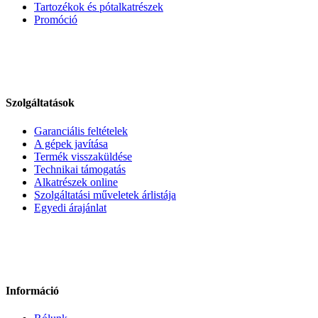
Tartozékok és pótalkatrészek
Promóció
Szolgáltatások
Garanciális feltételek
A gépek javítása
Termék visszaküldése
Technikai támogatás
Alkatrészek online
Szolgáltatási műveletek árlistája
Egyedi árajánlat
Információ