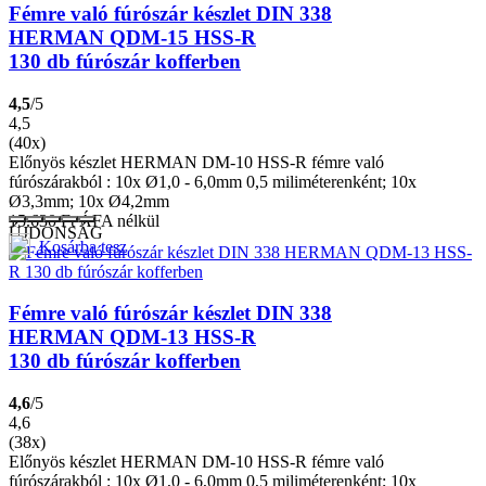
Fémre való fúrószár készlet DIN 338
HERMAN QDM-15 HSS-R
130 db fúrószár kofferben
4,5
/5
4,5
(40x)
Előnyös készlet HERMAN DM-10 HSS-R fémre való
fúrószárakból : 10x Ø1,0 - 6,0mm 0,5 miliméterenként; 10x
Ø3,3mm; 10x Ø4,2mm
15.630
Ft
ÁFA nélkül
ÚJDONSÁG
Kosárba tesz
Fémre való fúrószár készlet DIN 338
HERMAN QDM-13 HSS-R
130 db fúrószár kofferben
4,6
/5
4,6
(38x)
Előnyös készlet HERMAN DM-10 HSS-R fémre való
fúrószárakból : 10x Ø1,0 - 6,0mm 0,5 miliméterenként; 10x