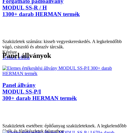
Forgatható padlóállvány
MODUL SS-R / H
1300+ darab HERMAN termék
Szaküzletek számára: kisseb vegyeskereskedés. A legkelendőbb
vágó, csiszoló és abrazív tárcsák.
Kérésre
Panel állványok
Termék leírása
Panel állvány
MODUL SS-P/I
300+ darab HERMAN termék
Szaküzletek esetében: építőanyag szaküzleteknek. A legkelendőbb
fúrók és fúrókészletek falazathoz