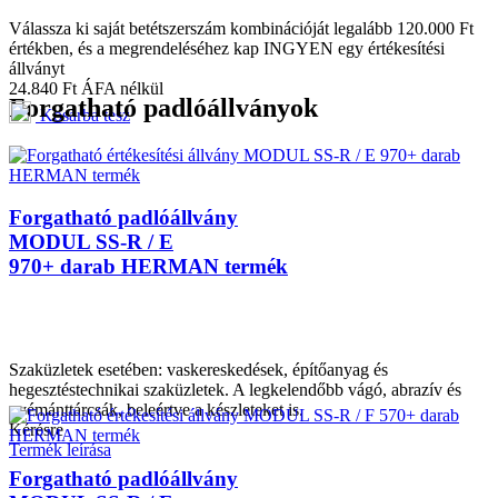
Válassza ki saját betétszerszám kombinációját legalább 120.000 Ft
értékben, és a megrendeléséhez kap INGYEN egy értékesítési
állványt
24.840
Ft
ÁFA nélkül
Forgatható padlóállványok
Kosárba tesz
Forgatható padlóállvány
MODUL SS-R / E
970+ darab HERMAN termék
Szaküzletek esetében: vaskereskedések, építőanyag és
hegesztéstechnikai szaküzletek. A legkelendőbb vágó, abrazív és
gyémánttárcsák, beleértve a készleteket is.
Kérésre
Termék leírása
Forgatható padlóállvány