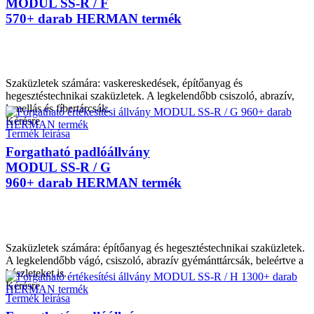
MODUL SS-R / F
570+ darab HERMAN termék
Szaküzletek számára: vaskereskedések, építőanyag és
hegesztéstechnikai szaküzletek. A legkelendőbb csiszoló, abrazív,
lamellás és fíbertárcsák.
Kérésre
Termék leírása
Forgatható padlóállvány
MODUL SS-R / G
960+ darab HERMAN termék
Szaküzletek számára: építőanyag és hegesztéstechnikai szaküzletek.
A legkelendőbb vágó, csiszoló, abrazív gyémánttárcsák, beleértve a
készleteket is.
Kérésre
Termék leírása