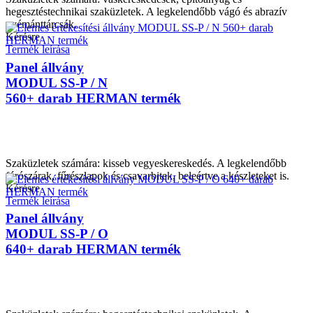
hegesztéstechnikai szaküzletek. A legkelendőbb vágó és abrazív
gyémánttárcsák.
Kérésre
Termék leírása
Panel állvány
MODUL SS-P / N
560+ darab HERMAN termék
Szaküzletek számára: kisseb vegyeskereskedés. A legkelendőbb
fúrószárak, fűrészlapok és csavarbitek, beleértve a készleteket is.
Kérésre
Termék leírása
Panel állvány
MODUL SS-P / O
640+ darab HERMAN termék