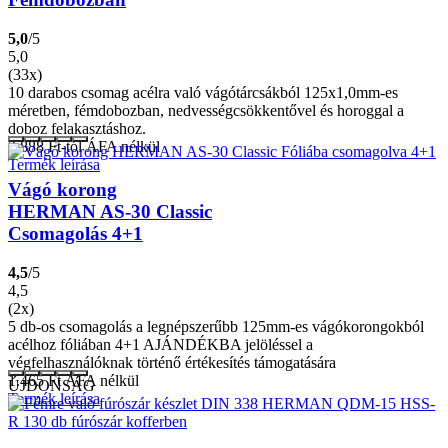
5,0
/5
5,0
(33x)
10 darabos csomag acélra való vágótárcsákból 125x1,0mm-es
méretben, fémdobozban, nedvességcsökkentővel és horoggal a
doboz felakasztáshoz.
2.888
Ft
-tól ÁFA nélkül
Termék leírása
Vágó korong
HERMAN AS-30 Classic
Csomagolás 4+1
4,5
/5
4,5
(2x)
5 db-os csomagolás a legnépszerűbb 125mm-es vágókorongokból
acélhoz fóliában 4+1 AJÁNDÉKBA jelöléssel a
végfelhasználóknak történő értékesítés támogatására
1.465
Ft
ÁFA nélkül
ÚJDONSÁG
Termék leírása