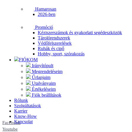
Hamarosan
2026-ben
Promóció
Kéziszerszámok és gyakorlati segédeszközök
Tárolórendszerek
Védőfelszerelések
Ruhák és cipő
Hobby, sport, szórakozás
FIÓKOM
Irányítópult
Megrendeléseim
Űrlapjaim
Utalványaim
Értékeléseim
Fiók beállítások
Rólunk
Szolgáltatások
Karrier
Know-How
Kapcsolat
Facebook
Youtube