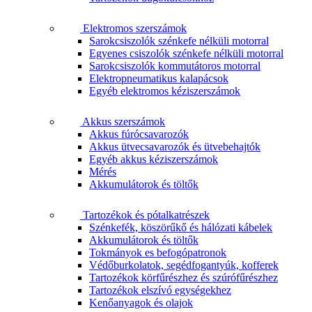
Elektromos szerszámok
Sarokcsiszolók szénkefe nélküli motorral
Egyenes csiszolók szénkefe nélküli motorral
Sarokcsiszolók kommutátoros motorral
Elektropneumatikus kalapácsok
Egyéb elektromos kéziszerszámok
Akkus szerszámok
Akkus fúrócsavarozók
Akkus ütvecsavarozók és ütvebehajtók
Egyéb akkus kéziszerszámok
Mérés
Akkumulátorok és töltők
Tartozékok és pótalkatrészek
Szénkefék, köszörűkő és hálózati kábelek
Akkumulátorok és töltők
Tokmányok es befogópatronok
Védőburkolatok, segédfogantyúk, kofferek
Tartozékok körfűrészhez és szúrófűrészhez
Tartozékok elszívó egységekhez
Kenőanyagok és olajok