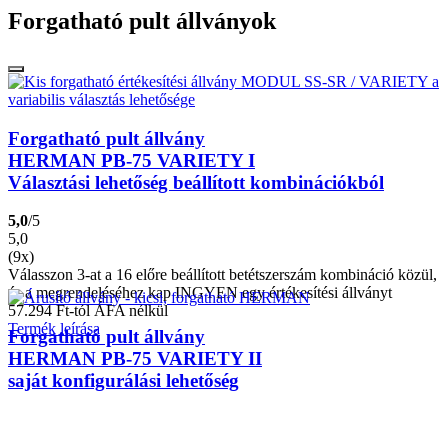
Forgatható pult állványok
Forgatható pult állvány
HERMAN PB-75 VARIETY I
Választási lehetőség beállított kombinációkból
5,0
/5
5,0
(9x)
Válasszon 3-at a 16 előre beállított betétszerszám kombináció közül,
és a megrendeléséhez kap INGYEN egy értékesítési állványt
57.294
Ft
-tól ÁFA nélkül
Termék leírása
Forgatható pult állvány
HERMAN PB-75 VARIETY II
saját konfigurálási lehetőség