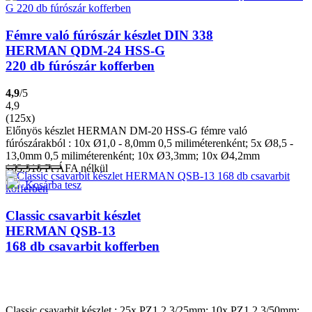
Fémre való fúrószár készlet DIN 338
HERMAN QDM-24 HSS-G
220 db fúrószár kofferben
4,9
/5
4,9
(125x)
Előnyös készlet HERMAN DM-20 HSS-G fémre való
fúrószárakból : 10x Ø1,0 - 8,0mm 0,5 miliméterenként; 5x Ø8,5 -
13,0mm 0,5 miliméterenként; 10x Ø3,3mm; 10x Ø4,2mm
163.910
Ft
ÁFA nélkül
Kosárba tesz
Classic csavarbit készlet
HERMAN QSB-13
168 db csavarbit kofferben
Classic csavarbit készlet : 25x PZ1,2,3/25mm; 10x PZ1,2,3/50mm;