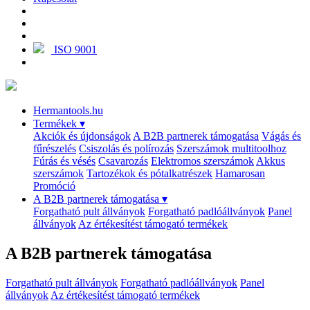
ISO 9001
Hermantools.hu
Termékek
▾
Akciók és újdonságok
A B2B partnerek támogatása
Vágás és
fűrészelés
Csiszolás és polírozás
Szerszámok multitoolhoz
Fúrás és vésés
Csavarozás
Elektromos szerszámok
Akkus
szerszámok
Tartozékok és pótalkatrészek
Hamarosan
Promóció
A B2B partnerek támogatása
▾
Forgatható pult állványok
Forgatható padlóállványok
Panel
állványok
Az értékesítést támogató termékek
A B2B partnerek támogatása
Forgatható pult állványok
Forgatható padlóállványok
Panel
állványok
Az értékesítést támogató termékek