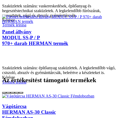
Szaküzletek számára: vaskereskedések, építőanyag és
hegesztéstechnikai szaküzletek. A legkelendőbb fúrószárak,
csavarbitek, vágó és abrazív gyémánttárcsák.
Kérésre
Termék leírása
Panel állvány
MODUL SS-P / P
970+ darab HERMAN termék
Szaküzletek számára: építőanyag szaküzletek. A legkelendőbb vágó,
csiszoló, abrazív és gyémánttárcsák, beleértve a készleteket is.
Kérésre
Az értékesítést támogató termékek
Termék leírása
Vágótárcsa
HERMAN AS-30 Classic
Fémdobozban