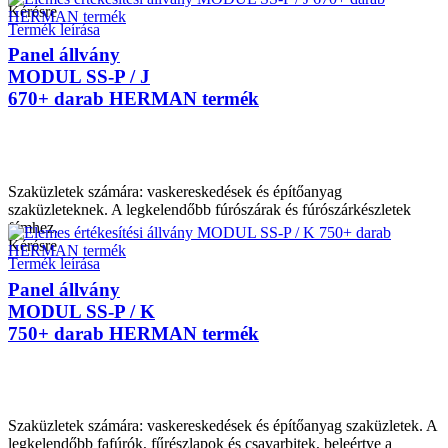
Kérésre
Termék leírása
Panel állvány
MODUL SS-P / J
670+ darab HERMAN termék
Szaküzletek számára: vaskereskedések és építőanyag
szaküzleteknek. A legkelendőbb fúrószárak és fúrószárkészletek
fémhez.
Kérésre
Termék leírása
Panel állvány
MODUL SS-P / K
750+ darab HERMAN termék
Szaküzletek számára: vaskereskedések és építőanyag szaküzletek. A
legkelendőbb fafúrók, fűrészlapok és csavarbitek, beleértve a