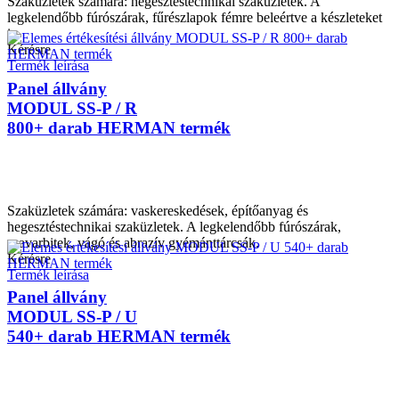
Szaküzletek számára: hegesztéstechnikai szaküzletek. A
legkelendőbb fúrószárak, fűrészlapok fémre beleértve a készleteket
is.
Kérésre
Termék leírása
Panel állvány
MODUL SS-P / R
800+ darab HERMAN termék
Szaküzletek számára: vaskereskedések, építőanyag és
hegesztéstechnikai szaküzletek. A legkelendőbb fúrószárak,
csavarbitek, vágó és abrazív gyémánttárcsák.
Kérésre
Termék leírása
Panel állvány
MODUL SS-P / U
540+ darab HERMAN termék