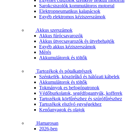
Egyenes csiszolók szénkefe nélküli motorral
Sarokcsiszolók kommutátoros motorral
Elektropneumatikus kalapácsok
Egyéb elektromos kéziszerszámok
Akkus szerszámok
Akkus fúrócsavarozók
Akkus ütvecsavarozók és ütvebehajtók
Egyéb akkus kéziszerszámok
Mérés
Akkumulátorok és töltők
Tartozékok és pótalkatrészek
Szénkefék, köszörűkő és hálózati kábelek
Akkumulátorok és töltők
Tokmányok es befogópatronok
Védőburkolatok, segédfogantyúk, kofferek
Tartozékok körfűrészhez és szúrófűrészhez
Tartozékok elszívó egységekhez
Kenőanyagok és olajok
Hamarosan
2026-ben