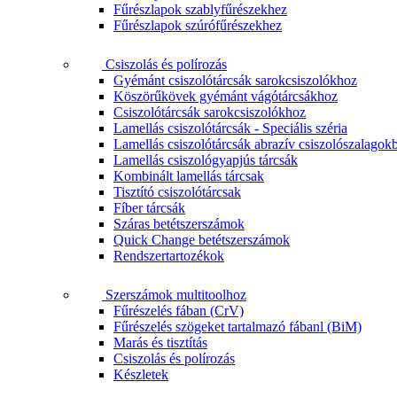
Fűrészlapok szablyfűrészekhez
Fűrészlapok szúrófűrészekhez
Csiszolás és polírozás
Gyémánt csiszolótárcsák sarokcsiszolókhoz
Köszörűkövek gyémánt vágótárcsákhoz
Csiszolótárcsák sarokcsiszolókhoz
Lamellás csiszolótárcsák - Speciális széria
Lamellás csiszolótárcsák abrazív csiszolószalagok
Lamellás csiszológyapjús tárcsák
Kombinált lamellás tárcsak
Tisztító csiszolótárcsak
Fíber tárcsák
Száras betétszerszámok
Quick Change betétszerszámok
Rendszertartozékok
Szerszámok multitoolhoz
Fűrészelés fában (CrV)
Fűrészelés szögeket tartalmazó fábanl (BiM)
Marás és tisztítás
Csiszolás és polírozás
Készletek