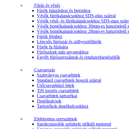
Fúrás és vésés
Fúrók falazáshoz és betonhoz
Vésők fúrókalapácsokhoz SDS-plus szárral
Vésők véső- és fúrókalapácsokhoz SDS-max szárr
Vésők bontókalapácsokhoz 30mm-es hatszögletű s
Vésők bontókalapácsokhoz 28mm-es hatszögletű s
Fúrók fémhez
Lépcsős fúrószár és süllyesztőfúrók
Fúrók fa fúrására
Fúrószárak más anyagokhoz
Egyéb fúrószerszámok és rendszerkiegészítők
Csavarozás
Szabványos csavarbitek
Standard csavarbitek hosszú szárral
Ütőcsavarhúzó bitek
TiN torziós csavarbitek
Csavarbitek tartozékai
Dugókulcsok
Tartozékok dugókulcsokhoz
Elektromos szerszámok
Sarokcsiszolók szénkefe nélküli motorral