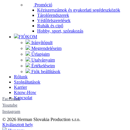
Promóció
Kéziszerszámok és gyakorlati segédeszközök
Tárolórendszerek
Védőfelszerelések
Ruhák és cipő
Hobby, sport, szórakozás
FIÓKOM
Irányítópult
Megrendeléseim
Űrlapjaim
Utalványaim
Értékeléseim
Fiók beállítások
Rólunk
Szolgáltatások
Karrier
Know-How
Kapcsolat
Facebook
Youtube
Instagram
© 2026 Herman Slovakia Production s.r.o.
Kiválasztott hely