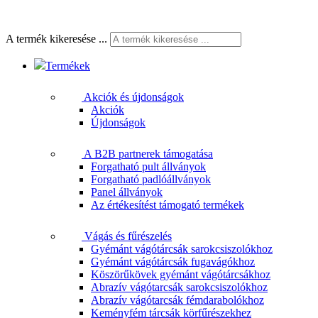
A termék kikeresése ...
Termékek
Akciók és újdonságok
Akciók
Újdonságok
A B2B partnerek támogatása
Forgatható pult állványok
Forgatható padlóállványok
Panel állványok
Az értékesítést támogató termékek
Vágás és fűrészelés
Gyémánt vágótárcsák sarokcsiszolókhoz
Gyémánt vágótárcsák fugavágókhoz
Köszörűkövek gyémánt vágótárcsákhoz
Abrazív vágótarcsák sarokcsiszolókhoz
Abrazív vágótarcsák fémdarabolókhoz
Keményfém tárcsák körfűrészekhez