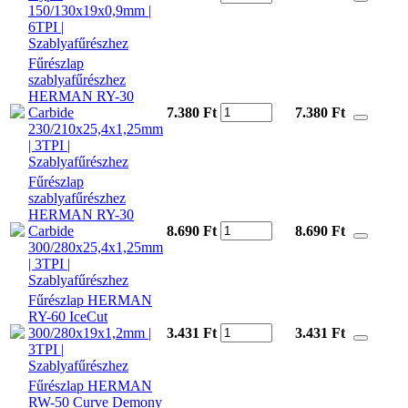
150/130x19x0,9mm |
6TPI |
Szablyafűrészhez
Fűrészlap
szablyafűrészhez
HERMAN RY-30
Carbide
7.380 Ft
7.380
Ft
230/210x25,4x1,25mm
| 3TPI |
Szablyafűrészhez
Fűrészlap
szablyafűrészhez
HERMAN RY-30
Carbide
8.690 Ft
8.690
Ft
300/280x25,4x1,25mm
| 3TPI |
Szablyafűrészhez
Fűrészlap HERMAN
RY-60 IceCut
300/280x19x1,2mm |
3.431 Ft
3.431
Ft
3TPI |
Szablyafűrészhez
Fűrészlap HERMAN
RW-50 Curve Demony