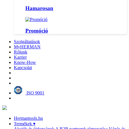
Hamarosan
Promóció
Szolgáltatások
MyHERMAN
Rólunk
Karrier
Know-How
Kapcsolat
ISO 9001
Hermantools.hu
Termékek
▾
Akciók és újdonságok
A B2B partnerek támogatása
Vágás és