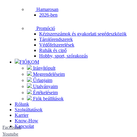
Hamarosan
2026-ben
Promóció
Kéziszerszámok és gyakorlati segédeszközök
Tárolórendszerek
Védőfelszerelések
Ruhák és cipő
Hobby, sport, szórakozás
FIÓKOM
Irányítópult
Megrendeléseim
Űrlapjaim
Utalványaim
Értékeléseim
Fiók beállítások
Rólunk
Szolgáltatások
Karrier
Know-How
Kapcsolat
Facebook
Youtube