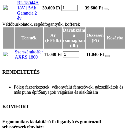
BL 18044A
18V | 5Ah |
39.600 Ft
39.600
Ft
Garancia 2
év
Védőburkolatok, segédfogantyúk, kofferek
Védőburkolatok, segédfogantyúk, kofferek
Darabszám
Ár
a
Összesen
Termék
Kosárba
(Ft/1db)
csomagban
(Ft)
(db)
Szerszámkoffer
11.040 Ft
11.040
Ft
AXRS 1800
RENDELTETÉS
Főleg faszerkezetek, vékonyfalú fémcsövek, gázszilikátok és
más puha építőanyagok vágására és alakítására
KOMFORT
Ergonomikus kialakítású fő fogantyú és gumírozott
sebességszekrényház: