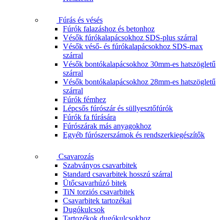
Fúrás és vésés
Fúrók falazáshoz és betonhoz
Vésők fúrókalapácsokhoz SDS-plus szárral
Vésők véső- és fúrókalapácsokhoz SDS-max
szárral
Vésők bontókalapácsokhoz 30mm-es hatszögletű
szárral
Vésők bontókalapácsokhoz 28mm-es hatszögletű
szárral
Fúrók fémhez
Lépcsős fúrószár és süllyesztőfúrók
Fúrók fa fúrására
Fúrószárak más anyagokhoz
Egyéb fúrószerszámok és rendszerkiegészítők
Csavarozás
Szabványos csavarbitek
Standard csavarbitek hosszú szárral
Ütőcsavarhúzó bitek
TiN torziós csavarbitek
Csavarbitek tartozékai
Dugókulcsok
Tartozékok dugókulcsokhoz