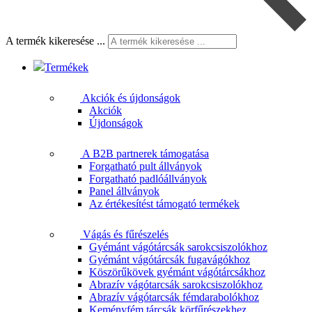
A termék kikeresése ...
Termékek
Akciók és újdonságok
Akciók
Újdonságok
A B2B partnerek támogatása
Forgatható pult állványok
Forgatható padlóállványok
Panel állványok
Az értékesítést támogató termékek
Vágás és fűrészelés
Gyémánt vágótárcsák sarokcsiszolókhoz
Gyémánt vágótárcsák fugavágókhoz
Köszörűkövek gyémánt vágótárcsákhoz
Abrazív vágótarcsák sarokcsiszolókhoz
Abrazív vágótarcsák fémdarabolókhoz
Keményfém tárcsák körfűrészekhez