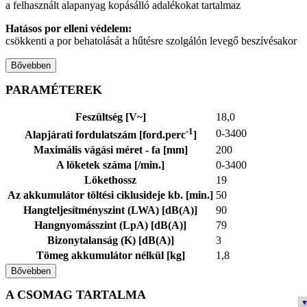
a felhasznált alapanyag kopásálló adalékokat tartalmaz
Hatásos por elleni védelem:
csökkenti a por behatolását a hűtésre szolgálón levegő beszívésakor
Bővebben
PARAMÉTEREK
Feszültség [V~]
18,0
-1
0-3400
Alapjárati fordulatszám [ford.perc
]
Maximális vágási méret - fa [mm]
200
A löketek száma [/min.]
0-3400
Lökethossz
19
Az akkumulátor töltési ciklusideje kb. [min.]
50
Hangteljesítményszint (LWA) [dB(A)]
90
Hangnyomásszint (LpA) [dB(A)]
79
Bizonytalanság (K) [dB(A)]
3
Tömeg akkumulátor nélkül [kg]
1,8
Bővebben
A CSOMAG TARTALMA