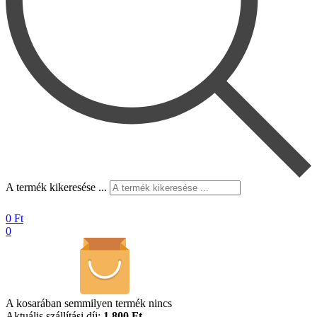
A termék kikeresése ...
0
Ft
0
A kosarában semmilyen termék nincs
Aktuális szállítási díj:
1.800 Ft