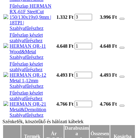
Fűrészlap HERMAN
RX-61F SteelCut
150/130x19x0,9mm |
1.332 Ft
3.996
Ft
18TPI |
Szablyafűrészhez
Fűrészlap készlet
szablyafűrészhez
HERMAN QR-11
4.648 Ft
4.648
Ft
Wood&Metal
Szablyafűrészhez
Fűrészlap készlet
szablyafűrészhez
HERMAN QR-12
4.493 Ft
4.493
Ft
Metal 1-12mm
Szablyafűrészhez
Fűrészlap készlet
szablyafűrészhez
HERMAN QR-21
4.766 Ft
4.766
Ft
Metal&Demolition
Szablyafűrészhez
Szénkefék, köszörűkő és hálózati kábelek
Szénkefék, köszörűkő és hálózati kábelek
Darabszám
Ár
a
Összesen
Termék
Kosárba