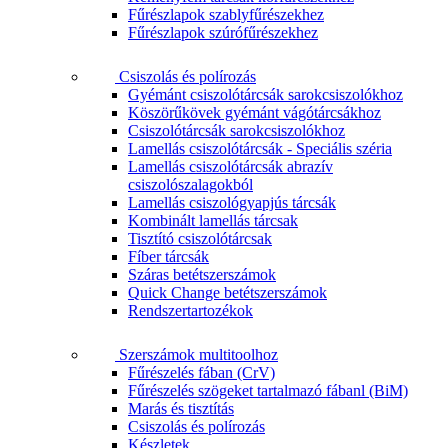
Fűrészlapok szablyfűrészekhez
Fűrészlapok szúrófűrészekhez
Csiszolás és polírozás
Gyémánt csiszolótárcsák sarokcsiszolókhoz
Köszörűkövek gyémánt vágótárcsákhoz
Csiszolótárcsák sarokcsiszolókhoz
Lamellás csiszolótárcsák - Speciális széria
Lamellás csiszolótárcsák abrazív
csiszolószalagokból
Lamellás csiszológyapjús tárcsák
Kombinált lamellás tárcsak
Tisztító csiszolótárcsak
Fíber tárcsák
Száras betétszerszámok
Quick Change betétszerszámok
Rendszertartozékok
Szerszámok multitoolhoz
Fűrészelés fában (CrV)
Fűrészelés szögeket tartalmazó fábanl (BiM)
Marás és tisztítás
Csiszolás és polírozás
Készletek