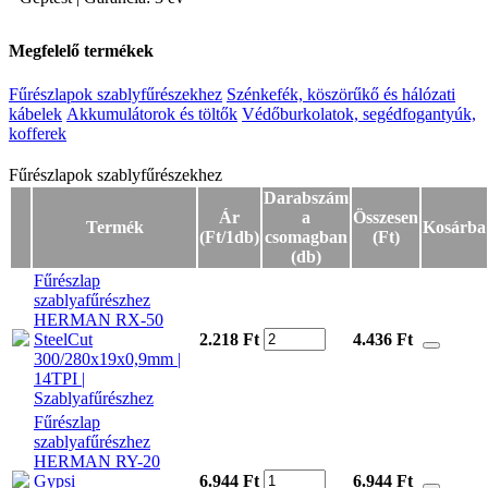
Megfelelő termékek
Fűrészlapok szablyfűrészekhez
Szénkefék, köszörűkő és hálózati
kábelek
Akkumulátorok és töltők
Védőburkolatok, segédfogantyúk,
kofferek
Fűrészlapok szablyfűrészekhez
Fűrészlapok szablyfűrészekhez
Darabszám
Ár
a
Összesen
Termék
Kosárba
(Ft/1db)
csomagban
(Ft)
(db)
Fűrészlap
szablyafűrészhez
HERMAN RX-50
SteelCut
2.218 Ft
4.436
Ft
300/280x19x0,9mm |
14TPI |
Szablyafűrészhez
Fűrészlap
szablyafűrészhez
HERMAN RY-20
Gypsi
6.944 Ft
6.944
Ft