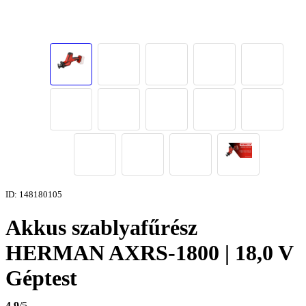
ID: 148180105
Akkus szablyafűrész
HERMAN AXRS-1800 | 18,0 V
Géptest
4,9
/5