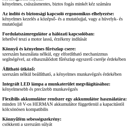
kényelmes, csúszásmentes, biztos fogás minkét kéz számára
Az indító és biztonsági kapcsoló ergonomikus elhelyezése:
kényelmes kezelés a középső- és a mutatóujjal, vagy a hüvelyk- és
mutatóujjal
Fordulatszámregulátor a hálózati kapcsolóban:
lehetővé teszi a motor lassú, érzékeny indítását
Könnyű és kényelmes fűrészlap csere:
szerszám használata nélkül, egy elfordítható mechanizmus
segítségével, az elhasználódott fűrészlap egyszerű cseréje érdekében
Állítható ütköző:
szerszám nélkül beállítható, a kényelmes munkavégzés érdekében
Integrált LED lámpa a munkaterület megvilágításához:
kényelmesebb és precízebb munkavégzés
Flexibilis akkumulátor rendszer egy akkumulátor használatára:
minden 18 V-os HERMAN akkumulátor függetlenül a kapacitástól
kölcsönösen kompatibilis
Könnyűfém sebességszekrény:
csökkenti a szerszám súlyát