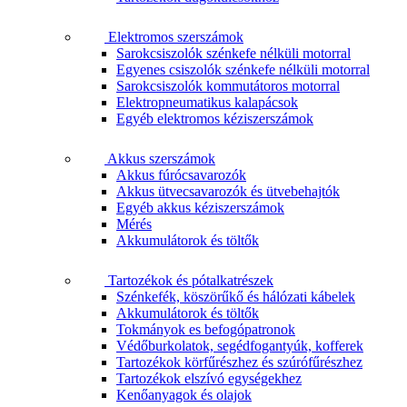
Elektromos szerszámok
Sarokcsiszolók szénkefe nélküli motorral
Egyenes csiszolók szénkefe nélküli motorral
Sarokcsiszolók kommutátoros motorral
Elektropneumatikus kalapácsok
Egyéb elektromos kéziszerszámok
Akkus szerszámok
Akkus fúrócsavarozók
Akkus ütvecsavarozók és ütvebehajtók
Egyéb akkus kéziszerszámok
Mérés
Akkumulátorok és töltők
Tartozékok és pótalkatrészek
Szénkefék, köszörűkő és hálózati kábelek
Akkumulátorok és töltők
Tokmányok es befogópatronok
Védőburkolatok, segédfogantyúk, kofferek
Tartozékok körfűrészhez és szúrófűrészhez
Tartozékok elszívó egységekhez
Kenőanyagok és olajok