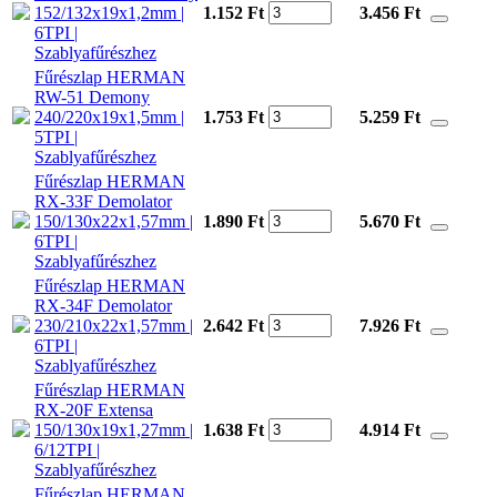
152/132x19x1,2mm |
1.152 Ft
3.456
Ft
6TPI |
Szablyafűrészhez
Fűrészlap HERMAN
RW-51 Demony
240/220x19x1,5mm |
1.753 Ft
5.259
Ft
5TPI |
Szablyafűrészhez
Fűrészlap HERMAN
RX-33F Demolator
150/130x22x1,57mm |
1.890 Ft
5.670
Ft
6TPI |
Szablyafűrészhez
Fűrészlap HERMAN
RX-34F Demolator
230/210x22x1,57mm |
2.642 Ft
7.926
Ft
6TPI |
Szablyafűrészhez
Fűrészlap HERMAN
RX-20F Extensa
150/130x19x1,27mm |
1.638 Ft
4.914
Ft
6/12TPI |
Szablyafűrészhez
Fűrészlap HERMAN