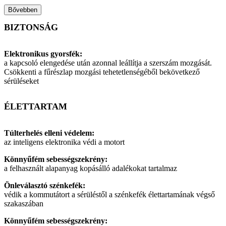
Bővebben
BIZTONSÁG
Elektronikus gyorsfék:
a kapcsoló elengedése után azonnal leállítja a szerszám mozgását.
Csökkenti a fűrészlap mozgási tehetetlenségéből bekövetkező
sérüléseket
ÉLETTARTAM
Túlterhelés elleni védelem:
az inteligens elektronika védi a motort
Könnyűfém sebességszekrény:
a felhasznált alapanyag kopásálló adalékokat tartalmaz
Önleválasztó szénkefék:
védik a kommutátort a sérüléstől a szénkefék élettartamának végső
szakaszában
Könnyűfém sebességszekrény: