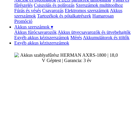
fűrészelés
Csiszolás és polírozás
Szerszámok multitoolhoz
Fúrás és vésés
Csavarozás
Elektromos szerszámok
Akkus
szerszámok
Tartozékok és pótalkatrészek
Hamarosan
Promóció
Akkus szerszámok
▾
Akkus fúrócsavarozók
Akkus ütvecsavarozók és ütvebehajtók
Egyéb akkus kéziszerszámok
Mérés
Akkumulátorok és töltők
Egyéb akkus kéziszerszámok