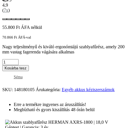
4,9
(
7x
)
55.800
Ft
ÁFA nélkül
70.866
Ft
ÁFÁ-val
Nagy teljesítményű és kiváló ergonómiájú szablyafűrész, amely 200
mm vastag fagerenda vágására alkalmas
Kosárba tesz
Séma
SKU:
148180105
Árukategória:
Egyéb akkus kéziszerszámok
Erre a termékre ingyenes az áruszállítás!
Megbízható és gyors kiszállítás 48 órán belül