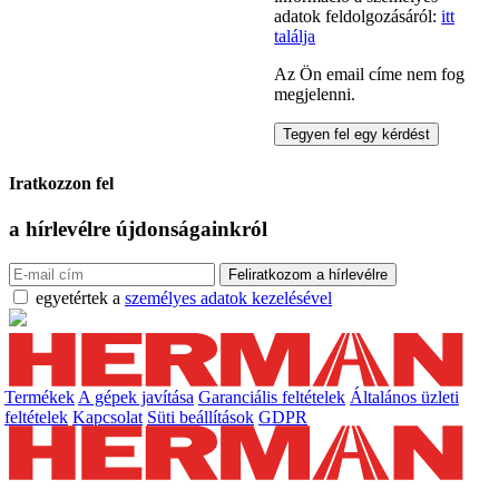
adatok feldolgozásáról:
itt
találja
Az Ön email címe nem fog
megjelenni.
Iratkozzon fel
a hírlevélre
újdonságainkról
egyetértek a
személyes adatok kezelésével
Termékek
A gépek javítása
Garanciális feltételek
Általános üzleti
feltételek
Kapcsolat
Süti beállítások
GDPR