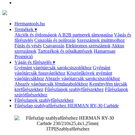
Hermantools.hu
Termékek
▾
Akciók és újdonságok
A B2B partnerek támogatása
Vágás és
fűrészelés
Csiszolás és polírozás
Szerszámok multitoolhoz
Fúrás és vésés
Csavarozás
Elektromos szerszámok
Akkus
szerszámok
Tartozékok és pótalkatrészek
Hamarosan
Promóció
Vágás és fűrészelés
▾
Gyémánt vágótárcsák sarokcsiszolókhoz
Gyémánt
vágótárcsák fugavágókhoz
Köszörűkövek gyémánt
vágótárcsákhoz
Abrazív vágótarcsák sarokcsiszolókhoz
Abrazív vágótarcsák fémdarabolókhoz
Keményfém tárcsák
körfűrészekhez
Fűrészlapok szablyfűrészekhez
Fűrészlapok
szúrófűrészekhez
Fűrészlapok szablyfűrészekhez
Fűrészlap szablyafűrészhez HERMAN RY-30 Carbide