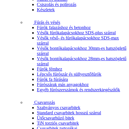
Csiszolás és polírozás
Készletek
Fúrás és vésés
Fúrók falazáshoz és betonhoz
Vésők fúrókalapácsokhoz SDS-plus szárral
Vésők véső- és fúrókalapácsokhoz SDS-max
szárral
Vésők bontókalapácsokhoz 30mm-es hatszögletű
szárral
Vésők bontókalapácsokhoz 28mm-es hatszögletű
szárral
Fúrók fémhez
Lépcsős fúrószár és süllyesztőfúrók
Fúrók fa fúrására
Fúrószárak más anyagokhoz
Egyéb fúrószerszámok és rendszerkiegészítők
Csavarozás
Szabványos csavarbitek
Standard csavarbitek hosszú szárral
Ütőcsavarhúzó bitek
TiN torziós csavarbitek
Csavarbitek tartozékai