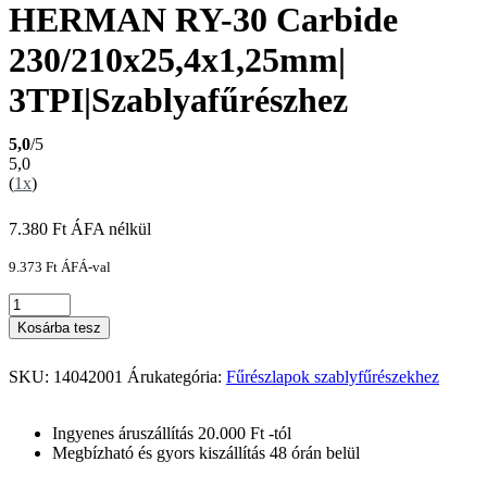
HERMAN RY-30 Carbide
230/210x25,4x1,25mm|
3TPI|Szablyafűrészhez
5,0
/5
5,0
(
1x
)
7.380
Ft
ÁFA nélkül
9.373
Ft
ÁFÁ-val
Kosárba tesz
SKU:
14042001
Árukategória:
Fűrészlapok szablyfűrészekhez
Ingyenes áruszállítás 20.000 Ft -tól
Megbízható és gyors kiszállítás 48 órán belül