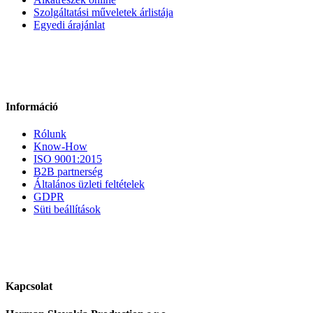
Szolgáltatási műveletek árlistája
Egyedi árajánlat
Információ
Rólunk
Know-How
ISO 9001:2015
B2B partnerség
Általános üzleti feltételek
GDPR
Süti beállítások
Kapcsolat