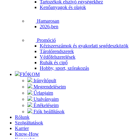
Tartozékok elszívó egységekhez
Kenőanyagok és olajok
Hamarosan
2026-ben
Promóció
Kéziszerszámok és gyakorlati segédeszközök
Tárolórendszerek
Védőfelszerelések
Ruhák és cipő
Hobby, sport, szórakozás
FIÓKOM
Irányítópult
Megrendeléseim
Űrlapjaim
Utalványaim
Értékeléseim
Fiók beállítások
Rólunk
Szolgáltatások
Karrier
Know-How