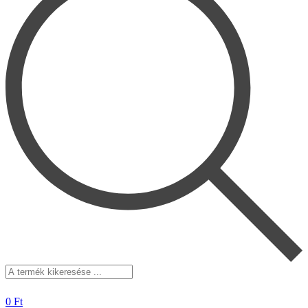
A
termék
kikeresése
0
Ft
...