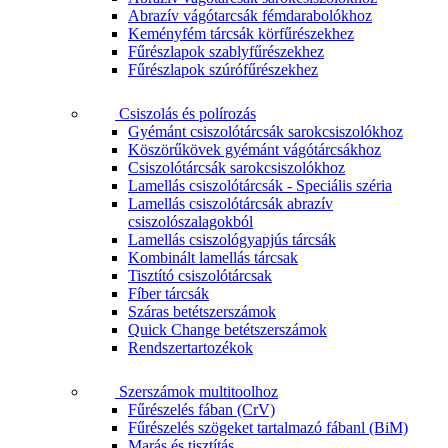
Abrazív vágótarcsák fémdarabolókhoz
Keményfém tárcsák körfűrészekhez
Fűrészlapok szablyfűrészekhez
Fűrészlapok szúrófűrészekhez
Csiszolás és polírozás
Gyémánt csiszolótárcsák sarokcsiszolókhoz
Köszörűkövek gyémánt vágótárcsákhoz
Csiszolótárcsák sarokcsiszolókhoz
Lamellás csiszolótárcsák - Speciális széria
Lamellás csiszolótárcsák abrazív
csiszolószalagokból
Lamellás csiszológyapjús tárcsák
Kombinált lamellás tárcsak
Tisztító csiszolótárcsak
Fíber tárcsák
Száras betétszerszámok
Quick Change betétszerszámok
Rendszertartozékok
Szerszámok multitoolhoz
Fűrészelés fában (CrV)
Fűrészelés szögeket tartalmazó fábanl (BiM)
Marás és tisztítás