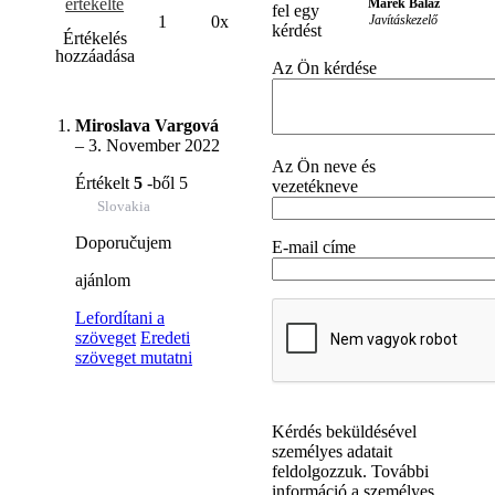
értékelte
Marek Baláž
fel egy
Javításkezelő
1
0x
kérdést
Értékelés
hozzáadása
Az Ön kérdése
Miroslava Vargová
–
3. November 2022
Az Ön neve és
Értékelt
5
-ből 5
vezetékneve
Slovakia
Doporučujem
E-mail címe
ajánlom
Lefordítani a
szöveget
Eredeti
szöveget mutatni
Kérdés beküldésével
személyes adatait
feldolgozzuk. További
információ a személyes