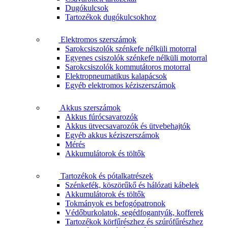
Dugókulcsok
Tartozékok dugókulcsokhoz
Elektromos szerszámok
Sarokcsiszolók szénkefe nélküli motorral
Egyenes csiszolók szénkefe nélküli motorral
Sarokcsiszolók kommutátoros motorral
Elektropneumatikus kalapácsok
Egyéb elektromos kéziszerszámok
Akkus szerszámok
Akkus fúrócsavarozók
Akkus ütvecsavarozók és ütvebehajtók
Egyéb akkus kéziszerszámok
Mérés
Akkumulátorok és töltők
Tartozékok és pótalkatrészek
Szénkefék, köszörűkő és hálózati kábelek
Akkumulátorok és töltők
Tokmányok es befogópatronok
Védőburkolatok, segédfogantyúk, kofferek
Tartozékok körfűrészhez és szúrófűrészhez