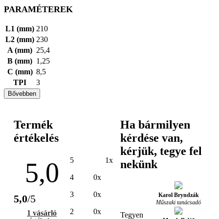
PARAMÉTEREK
L1 (mm)
210
L2 (mm)
230
A (mm)
25,4
B (mm)
1,25
C (mm)
8,5
TPI
3
Bővebben
Termék
Ha bármilyen
értékelés
kérdése van,
kérjük, tegye fel
5
1x
5,0
nekünk
4
0x
3
0x
Karol Bryndzák
5,0
/5
Műszaki tanácsadó
2
0x
1 vásárló
Tegyen