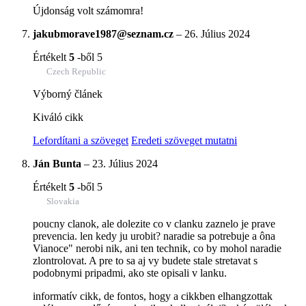
Újdonság volt számomra!
jakubmorave1987@seznam.cz
–
26. Július 2024
Értékelt
5
-ből 5
Czech Republic
Výborný článek
Kiváló cikk
Lefordítani a szöveget
Eredeti szöveget mutatni
Ján Bunta
–
23. Július 2024
Értékelt
5
-ből 5
Slovakia
poucny clanok, ale dolezite co v clanku zaznelo je prave
prevencia. len kedy ju urobit? naradie sa potrebuje a ôna
Vianoce" nerobi nik, ani ten technik, co by mohol naradie
zlontrolovat. A pre to sa aj vy budete stale stretavat s
podobnymi pripadmi, ako ste opisali v lanku.
informatív cikk, de fontos, hogy a cikkben elhangzottak