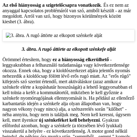
Az első hiányosság a szigetelőcsapra vonatkozik
. És ez nem az
anyaggal kapcsolatos problémáról van szó, amiből készült - az már
megoldott. Arról van szó, hogy bizonyos körülmények között
kieshet (3. ábra).
3. ábra. A rugó áttörte az elkopott szénkefe alját
Örömmel értesítem, hogy
ez a hiányosság elkerülhető
-
leggyakrabban a felhasználó tudatlansága vagy következetlensége
okozza. Ennek oka, hogy a kioldószerkezet aljára jelentős nyomás
nehezedik a kioldócsap fölöttt lévő erős rugó miatt. Az "erős rúgó"
kifejezés szó szerint értendő, mert aktiváláskor (azaz amikor a
szénkefe elérte a kopáshatár hosszúságát) a lehető leggyorsabban el
kell tolnia a kefét a kommutátortól, miközben le kell győznie a
szénkefe nyomórugójának ellennyomását is. Ha például az ellenőrző
karbantartás idején a szénkefe alja olyan állapotban van, hogy
nagyon vékony (vagy nincs) alja, a szétszerelés során "kilőhet" -
néha annyira, hogy nem is találjuk meg. Nem kell keresni, úgysem
kell, mert ilyenkor
új szénkeféket kell behelyezni
. Gyakran
előfordul azonban, hogy a szénkefe (a törzsében lévő lyukkal)
visszakerül a helyére - ez következetlenség. A motor gond nélkül
beindul, de néhány óra munka után, "semmiből – semmi " komoly