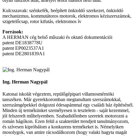
olyan hasznos adat, amelyet sehol máshol nem talál.
Kulcsszavak: szénkefék, beépített önkioldó szerkezet, önkioldó
mechanizmus, kommutátoros motorok, elektromos kéziszerszámok,
szigetelőcsap, rotor kifutás, elektromos ív
Források:
A HERMAN cég belső műszaki és oktató dokumentációi
patent DE1838778U
patent EP0023537A1
patent DE2801839A1
Ing. Herman Nagypál
Katonai iskolát végeztem, repülőgépipari villamosmérnöki
tanszéken. Már gyerekkoromban megtanultam szerszámokkal,
szerszámgépekkel dolgozni édesapámmal egy családi ház építésénél.
Minden új termékünket személyesen is tesztelem - saját kezemmel,
jól felszerelt műhelyemben. Szabadidőmben szeretek motorozni a
román hágókon. Ezen felül a szakterület trendjeit tanulmányozom,
és szívesen kipróbálom a konkurens termékeket is. Némelyiken
mosolygok, van amire rácsodálkozom (hogy valaki hagyta magát