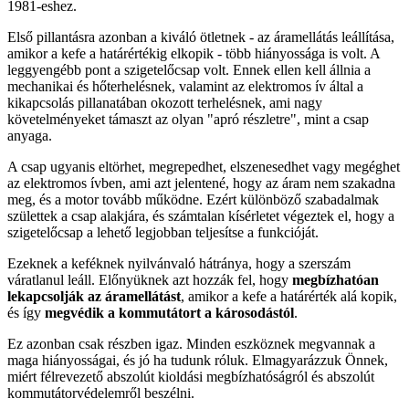
1981-eshez.
Első pillantásra azonban a kiváló ötletnek - az áramellátás leállítása,
amikor a kefe a határértékig elkopik - több hiányossága is volt. A
leggyengébb pont a szigetelőcsap volt. Ennek ellen kell állnia a
mechanikai és hőterhelésnek, valamint az elektromos ív által a
kikapcsolás pillanatában okozott terhelésnek, ami nagy
követelményeket támaszt az olyan "apró részletre", mint a csap
anyaga.
A csap ugyanis eltörhet, megrepedhet, elszenesedhet vagy megéghet
az elektromos ívben, ami azt jelentené, hogy az áram nem szakadna
meg, és a motor tovább működne. Ezért különböző szabadalmak
születtek a csap alakjára, és számtalan kísérletet végeztek el, hogy a
szigetelőcsap a lehető legjobban teljesítse a funkcióját.
Ezeknek a keféknek nyilvánvaló hátránya, hogy a szerszám
váratlanul leáll. Előnyüknek azt hozzák fel, hogy
megbízhatóan
lekapcsolják az áramellátást
, amikor a kefe a határérték alá kopik,
és így
megvédik a kommutátort a károsodástól
.
Ez azonban csak részben igaz. Minden eszköznek megvannak a
maga hiányosságai, és jó ha tudunk róluk. Elmagyarázzuk Önnek,
miért félrevezető abszolút kioldási megbízhatóságról és abszolút
kommutátorvédelemről beszélni.