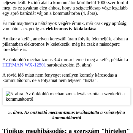
teljesen leáll. Ez idő alatt a kommutátor körülbelül 1000-szer fordul
meg, és ez gyakran elég ahhoz, hogy a szigetelőcsap vége legalább
egy apró barázdát vájjon a kommutátorba (4. ábra).
És már majdnem a hátrányok végére értünk, már csak egy apróság
van hátra - ez pedig az
elektromos ív kialakulása
.
Amikor a kefét, amelyen keresztül áram folyik, felemeljük, abban a
pillanatban elektromos ív keletkezik, még ha csak a másodperc
töredékére is.
Az önkioldó mechanizmus 3-4 mm-rel emeli meg a kefét, például a
HERMAN WX-12501
sarokcsiszolón (5. ábra).
A rövid idő miatt nem fenyeget semilyen komoly károsodás a
kommutátoron, de a folyamat nem teljesen "tiszta".
5. ábra. Az önkioldó mechanizmus leválasztotta a szénkefét a
kommutátorról
Tipikus meghibásodás: a szerszám "hirtelen"