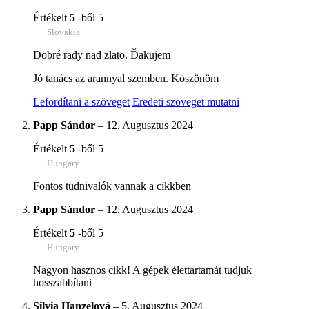
Értékelt
5
-ből 5
Slovakia
Dobré rady nad zlato. Ďakujem
Jó tanács az arannyal szemben. Köszönöm
Lefordítani a szöveget
Eredeti szöveget mutatni
Papp Sándor
–
12. Augusztus 2024
Értékelt
5
-ből 5
Hungary
Fontos tudnivalók vannak a cikkben
Papp Sándor
–
12. Augusztus 2024
Értékelt
5
-ből 5
Hungary
Nagyon hasznos cikk! A gépek élettartamát tudjuk
hosszabbítani
Silvia Hanzelová
–
5. Augusztus 2024