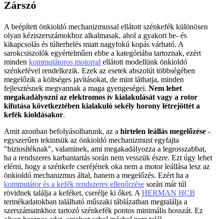
Zárszó
A beépített önkioldó mechanizmussal ellátott szénkefék különösen
olyan kéziszerszámokhoz alkalmasak, ahol a gyakori be- és
kikapcsolás és túlterhelés miatt nagyfokú kopás várható. A
sarokcsiszolók egyértelműen ebbe a kategóriába tartoznak, ezért
minden
kommutátoros motorral
ellátott modellünk önkioldó
szénkefével rendelkezik. Ezek az esetek abszolút többségében
megelőzik a költséges javításokat, de mint láthatja, minden
fejlesztésnek megvannak a maga gyengeségei.
Nem lehet
megakadályozni az elektromos ív kialakulását vagy a rotor
kifutása következtében kialakuló sekély horony létrejöttét a
kefék kioldásakor
.
Amit azonban befolyásolhatunk, az a
hirtelen leállás megelőzése
-
egyszerűen tekintsük az önkioldó mechanizmust egyfajta
"biztosítéknak", valaminek, ami megakadályozza a legrosszabbat,
ha a rendszeres karbantartás során nem vesszük észre. Ezt úgy lehet
elérni, hogy a szénkefe cseréjének oka nem a motor leállása lesz az
önkioldó mechanizmus által, hanem a megelőzés. Ezért ha a
kommutátor és a kefék rendszeres ellenőrzése
során már túl
rövidnek találja a keféket, cserélje ki őket. A
HERMAN HCB
termékadatokban található műszaki táblázatban megtalálja a
szerszámainkhoz tartozó szénkefék pontos minimális hosszát. Ez