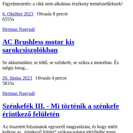
Figyelmeztetés: a cikk nem alkalmas érzékeny természetűeknek!
6. Október 2023
Olvasás 8 percre
6555x
Herman Nagypál
AC Brushless motor kis
sarokcsiszolókban
Se akkumulátor, se töltő, se szénkefe, se szikra a motorban. És
mégis forog...
20. Június 2023
Olvasás 4 percre
5833x
Herman Nagypál
Szénkefék III. - Mi történik a szénkefe
érintkező felületén
Az összetett folyamatok egyszerű magyarázata, és hogy miért
kellene az „érintkező felület“ szókapcsolatot idézőjelbe tenni.