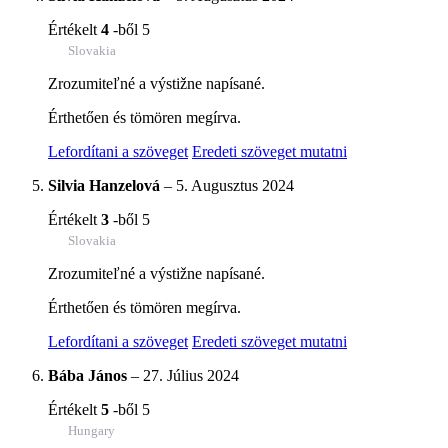
Értékelt
4
-ből 5
Slovakia
Zrozumiteľné a výstižne napísané.
Érthetően és tömören megírva.
Lefordítani a szöveget
Eredeti szöveget mutatni
Silvia Hanzelová
–
5. Augusztus 2024
Értékelt
3
-ből 5
Slovakia
Zrozumiteľné a výstižne napísané.
Érthetően és tömören megírva.
Lefordítani a szöveget
Eredeti szöveget mutatni
Bába János
–
27. Július 2024
Értékelt
5
-ből 5
Hungary