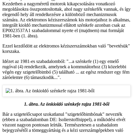
Kezdetben a nagyméretű motorok kikapcsolására vonatkozó
megoldásokra összpontosítottak, ahol nagy szénkefék vannak, és így
elegendő hely áll rendelkezésre a különböző mechanizmusok
számára. Az elektromos kéziszerszámok kis motorjaihoz is alkalmas,
integrált kioldó mechanizmussal ellátott szénkefe azonban csak az
EP0023537A1 szabadalommal nyerte el (majdnem) mai formáját
1981-ben (1. ábra).
Ezzel kezdődött az elektromos kéziszerszámokban való "bevetésük"
korszaka.
Idézet az 1981-es szabadalomból: "...a szénkefe (1) egy emelő
rugóval (4) rendelkezik, amelynek a kommutátorhoz (3) közelebbi
végén egy szigetelőbimbó (5) található ... az egész rendszer egy fém
záróelemre (6) támaszkodik...".
1. ábra. Az önkioldó szénkefe rajza 1981-ből
Bár a szigetelőcsapot szokatlanul "szigetelőbimbónak" nevezték
(ebben a szabadalomban DE: Isolierstoffnippel), a működési elvét
viszont nagyon pontosan leírták. Természetesen a szabadalom
bejegyzésétől a tömeggyártásig és a kézi szerszámgépekben való