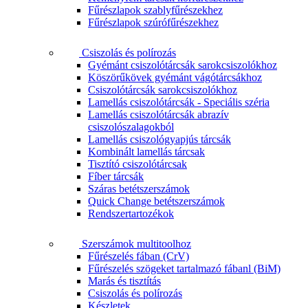
Fűrészlapok szablyfűrészekhez
Fűrészlapok szúrófűrészekhez
Csiszolás és polírozás
Gyémánt csiszolótárcsák sarokcsiszolókhoz
Köszörűkövek gyémánt vágótárcsákhoz
Csiszolótárcsák sarokcsiszolókhoz
Lamellás csiszolótárcsák - Speciális széria
Lamellás csiszolótárcsák abrazív
csiszolószalagokból
Lamellás csiszológyapjús tárcsák
Kombinált lamellás tárcsak
Tisztító csiszolótárcsak
Fíber tárcsák
Száras betétszerszámok
Quick Change betétszerszámok
Rendszertartozékok
Szerszámok multitoolhoz
Fűrészelés fában (CrV)
Fűrészelés szögeket tartalmazó fábanl (BiM)
Marás és tisztítás
Csiszolás és polírozás
Készletek