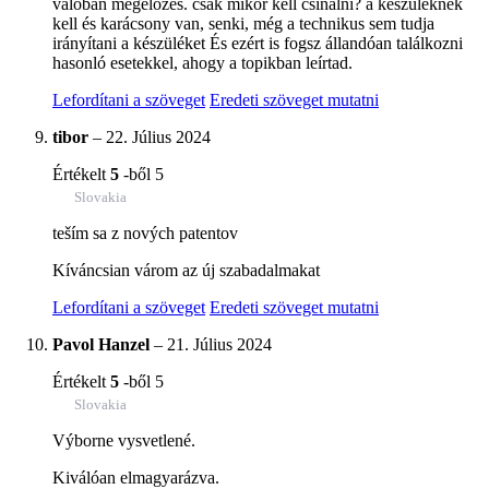
valóban megelőzés. csak mikor kell csinálni? a készüléknek
kell és karácsony van, senki, még a technikus sem tudja
irányítani a készüléket És ezért is fogsz állandóan találkozni
hasonló esetekkel, ahogy a topikban leírtad.
Lefordítani a szöveget
Eredeti szöveget mutatni
tibor
–
22. Július 2024
Értékelt
5
-ből 5
Slovakia
teším sa z nových patentov
Kíváncsian várom az új szabadalmakat
Lefordítani a szöveget
Eredeti szöveget mutatni
Pavol Hanzel
–
21. Július 2024
Értékelt
5
-ből 5
Slovakia
Výborne vysvetlené.
Kiválóan elmagyarázva.