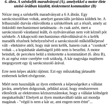
6. ábra. A szénkefék maradványai (A), amelyekkel a motor élete
utolsó óráiban küzdött, tönkrement kommutátor (B)
Nézze meg a szénkefék maradványait a 6 A ábrán. Egy
sarokcsiszolóban voltak, amelyet garanciális javításra küldtek be. A
felhasználó durván eltávolította a szénkefének azt a részét, amely az
önkioldó mechanizmust tartalmazta - és csak azért, mert a
sarokcsiszoló váratlanul leállt, és nyilvánvalóan nem volt kéznél pót
szénkefe. A kikapcsoló mechanizmus eltávolításával és a kefék
maradék részének behelyezésével a sarokcsiszoló működőképessé
vált - eltekintve attól, hogy már nem kefék, hanem csak a "csonkok"
voltak -, a kopáshatár alattiságról jobb nem is beszélni. A motor
beindult, de perceken belül a tönkretette a kommutátort (6. ábra B),
és az egész rotor cseréjére volt szükség. A kár nagysága majdnem
megegyezett egy új sarokcsiszoló árával.
Erre nem képes akárki rájönni. Ezt egy műszakilag jártasabb
embernek kellett elvégeznie.
Miért nem használják az ilyen emberek a képességeiket a vállalat
javára, amelyben dolgoznak, például azzal, hogy rendszeresen
ellenőrzik az elektromos kéziszerszámokat, hogy a vállalat költségeit
megtakarítsák? Ehelyett az ilyen munkavállaló talán azt mondja
magának - "végül is nem a kár az, ami engem nem érint"...