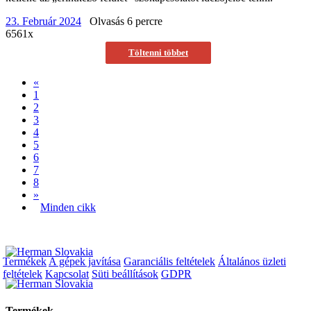
23. Február 2024
Olvasás 6 percre
6561x
Töltenni többet
«
1
2
3
4
5
6
7
8
»
Minden cikk
Termékek
A gépek javítása
Garanciális feltételek
Általános üzleti
feltételek
Kapcsolat
Süti beállítások
GDPR
Termékek