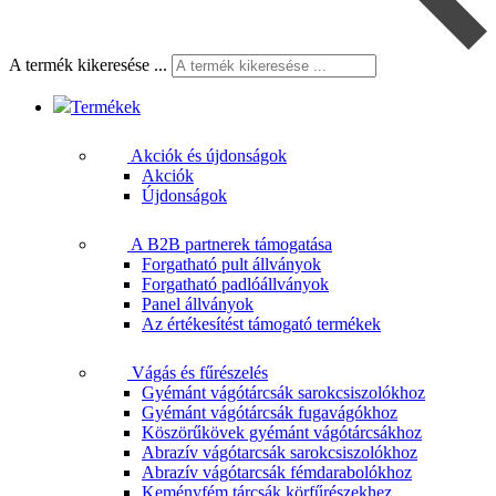
A termék kikeresése ...
Termékek
Akciók és újdonságok
Akciók
Újdonságok
A B2B partnerek támogatása
Forgatható pult állványok
Forgatható padlóállványok
Panel állványok
Az értékesítést támogató termékek
Vágás és fűrészelés
Gyémánt vágótárcsák sarokcsiszolókhoz
Gyémánt vágótárcsák fugavágókhoz
Köszörűkövek gyémánt vágótárcsákhoz
Abrazív vágótarcsák sarokcsiszolókhoz
Abrazív vágótarcsák fémdarabolókhoz
Keményfém tárcsák körfűrészekhez