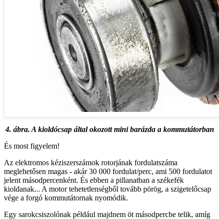
4. ábra. A kioldócsap által okozott mini barázda a kommutátorban
És most figyelem!
Az elektromos kéziszerszámok rotorjának fordulatszáma
meglehetősen magas - akár 30 000 fordulat/perc, ami 500 fordulatot
jelent másodpercenként. És ebben a pillanatban a székefék
kioldanak... A motor tehetetlenségből tovább pörög, a szigetelőcsap
vége a forgó kommutátornak nyomódik.
Egy sarokcsiszolónak például majdnem öt másodpercbe telik, amíg