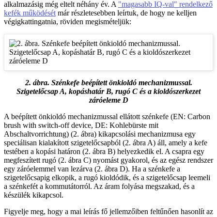
alkalmazásig még eltelt néhány év. A
"magasabb IQ-val" rendelkező
kefék működését
már részletesebben leírtuk, de hogy ne kelljen
végigkattingatnia, röviden megismételjük:
2. ábra. Szénkefe beépített önkioldó mechanizmussal.
Szigetelőcsap A, kopáshatár B, rugó C és a kioldószerkezet
záróeleme D
A beépített önkioldó mechanizmussal ellátott szénkefe (EN: Carbon
brush with switch-off device, DE: Kohlebürste mit
Abschaltvorrichtung) (2. ábra) kikapcsolási mechanizmusa egy
speciálisan kialakított szigetelőcsapból (2. ábra A) áll, amely a kefe
testében a kopási határon (2. ábra B) helyezkedik el. A csapra egy
megfeszített rugó (2. ábra C) nyomást gyakorol, és az egész rendszer
egy záróelemmel van lezárva (2. ábra D). Ha a szénkefe a
szigetelőcsapig elkopik, a rugó kioldódik, és a szigetelőcsap leemeli
a szénkefét a kommutátorról. Az áram folyása megszakad, és a
készülék kikapcsol.
Figyelje meg, hogy a mai leírás fő jellemzőiben feltűnően hasonlít az