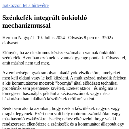
Iratkozzon fel a hírlevélre
Szénkefék integrált önkioldó
mechanizmussal
Herman Nagypál
19. Július 2024
Olvasás 8 percre
3502x
elolvasott
Előnyös, ha az elektromos kéziszerszámában vannak önkioldó
szénkefék. Azonban ezeknek is vannak gyenge pontjaik. Olvassa el,
amit máshol nem tud meg.
Az emberiséget gyakran olyan akadályok viszik előre, amelyeket
meg kell oldani vagy le kell küzdeni. A múlt század második felében
a kis kommutátoros motorok "boomja" által előidézett technikai
problémák sem jelentenek kivételt. Ezeket akkor - és még ma is -
tömegesen használják például a kéziszerszámok vagy más a
háztartásokban található készülékek erőforrásaként.
Senki sem akarta azonban, hogy ezek a készülékek nagyok vagy
drágák legyenek. Ezért nem volt hely motoróra-számlálókra vagy
más hasonló eszközökre, és elég nehéz elképzelni, hogy valaki
rendszeresen ellenőrizze a szénkefék és a kommutátor állapotát egy