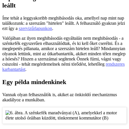
leállt
Íme tehát a leggyakoribb meghibásodás oka, amellyel nap mint nap
találkozunk: a szerszám "hirtelen" leállt. A felhasználó gyakran jelzi
ezt így a
szervizűrlapunkon
.
Valójában az ilyen meghibásodás egyáltalán nem meghibásodás - a
szénkefék egyszerűen elhasználódtak, és ki kell őket cserélni. És a
meglepetés pillanata, amikor a szerszám hirtelen leáll? Mindannyian
olyanok lettünk, mint az útkarbantartók, akiket minden télen meglep
a hóesés? Hiszen a szerszámai segítenek Önnek fúrni, vágni vagy
csiszolni - tehát megérdemelnek némi törődést, lehetőleg
rendszeres
karbantartást
.
Egy példa mindenkinek
Vannak olyan felhasználók is, akiket az önkioldó mechanizmus
akadályoz a munkában.