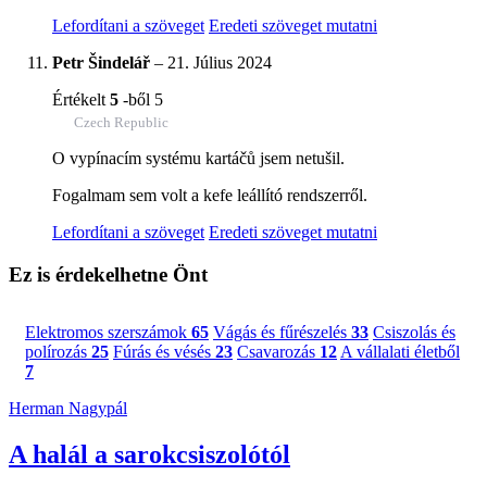
Lefordítani a szöveget
Eredeti szöveget mutatni
Petr Šindelář
–
21. Július 2024
Értékelt
5
-ből 5
Czech Republic
O vypínacím systému kartáčů jsem netušil.
Fogalmam sem volt a kefe leállító rendszerről.
Lefordítani a szöveget
Eredeti szöveget mutatni
Ez is érdekelhetne Önt
Elektromos szerszámok
65
Vágás és fűrészelés
33
Csiszolás és
polírozás
25
Fúrás és vésés
23
Csavarozás
12
A vállalati életből
7
Herman Nagypál
A halál a sarokcsiszolótól