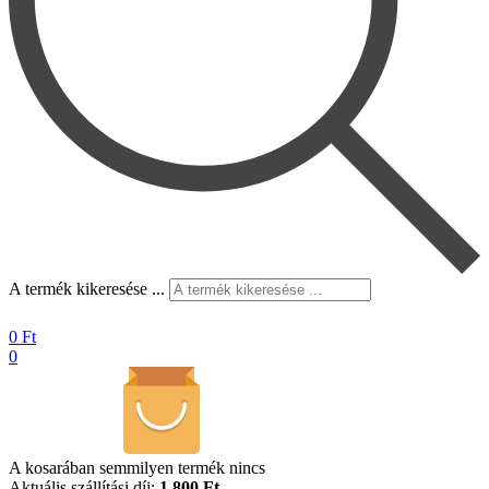
A termék kikeresése ...
0
Ft
0
A kosarában semmilyen termék nincs
Aktuális szállítási díj:
1.800 Ft