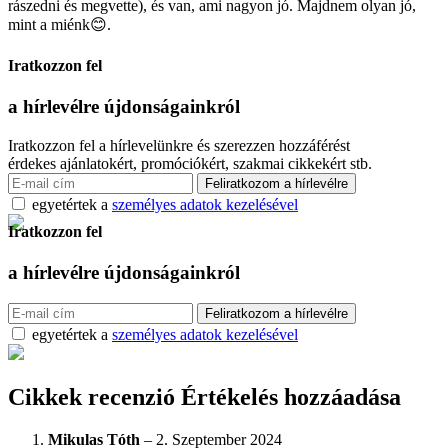
rászedni és megvette), és van, ami nagyon jó. Majdnem olyan jó,
mint a miénk😊.
Iratkozzon fel
a hírlevélre
újdonságainkról
Iratkozzon fel a hírlevelünkre és szerezzen hozzáférést
érdekes ajánlatokért, promóciókért, szakmai cikkekért stb.
egyetértek a
személyes adatok kezelésével
Iratkozzon fel
a hírlevélre
újdonságainkról
egyetértek a
személyes adatok kezelésével
Cikkek recenzió
Értékelés hozzáadása
Mikulas Tóth
–
2. Szeptember 2024