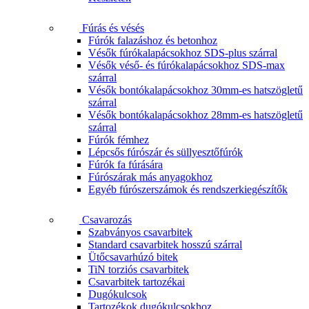
Fúrás és vésés
Fúrók falazáshoz és betonhoz
Vésők fúrókalapácsokhoz SDS-plus szárral
Vésők véső- és fúrókalapácsokhoz SDS-max
szárral
Vésők bontókalapácsokhoz 30mm-es hatszögletű
szárral
Vésők bontókalapácsokhoz 28mm-es hatszögletű
szárral
Fúrók fémhez
Lépcsős fúrószár és süllyesztőfúrók
Fúrók fa fúrására
Fúrószárak más anyagokhoz
Egyéb fúrószerszámok és rendszerkiegészítők
Csavarozás
Szabványos csavarbitek
Standard csavarbitek hosszú szárral
Ütőcsavarhúzó bitek
TiN torziós csavarbitek
Csavarbitek tartozékai
Dugókulcsok
Tartozékok dugókulcsokhoz