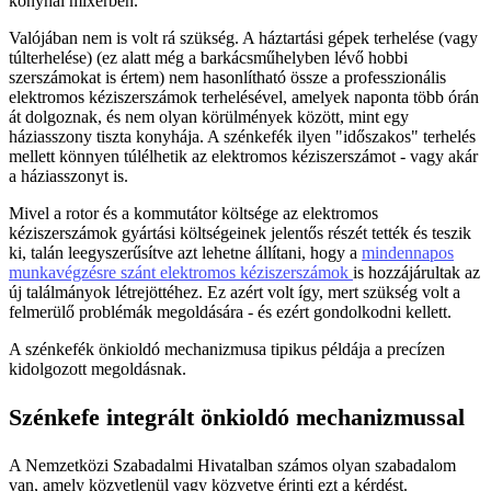
konyhai mixerben.
Valójában nem is volt rá szükség. A háztartási gépek terhelése (vagy
túlterhelése) (ez alatt még a barkácsműhelyben lévő hobbi
szerszámokat is értem) nem hasonlítható össze a professzionális
elektromos kéziszerszámok terhelésével, amelyek naponta több órán
át dolgoznak, és nem olyan körülmények között, mint egy
háziasszony tiszta konyhája. A szénkefék ilyen "időszakos" terhelés
mellett könnyen túlélhetik az elektromos kéziszerszámot - vagy akár
a háziasszonyt is.
Mivel a rotor és a kommutátor költsége az elektromos
kéziszerszámok gyártási költségeinek jelentős részét tették és teszik
ki, talán leegyszerűsítve azt lehetne állítani, hogy a
mindennapos
munkavégzésre szánt elektromos kéziszerszámok
is hozzájárultak az
új találmányok létrejöttéhez. Ez azért volt így, mert szükség volt a
felmerülő problémák megoldására - és ezért gondolkodni kellett.
A szénkefék önkioldó mechanizmusa tipikus példája a precízen
kidolgozott megoldásnak.
Szénkefe integrált önkioldó mechanizmussal
A Nemzetközi Szabadalmi Hivatalban számos olyan szabadalom
van, amely közvetlenül vagy közvetve érinti ezt a kérdést.