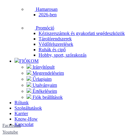
Hamarosan
2026-ben
Promóció
Kéziszerszámok és gyakorlati segédeszközök
Tárolórendszerek
Védőfelszerelések
Ruhák és cipő
Hobby, sport, szórakozás
FIÓKOM
Irányítópult
Megrendeléseim
Űrlapjaim
Utalványaim
Értékeléseim
Fiók beállítások
Rólunk
Szolgáltatások
Karrier
Know-How
Kapcsolat
Facebook
Youtube