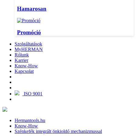
Hamarosan
Promóció
Szolgáltatások
MyHERMAN
Rólunk
Karrier
Know-How
Kapcsolat
ISO 9001
Hermantools.hu
Know-How
Szénkefék integrált önkioldó mechanizmussal