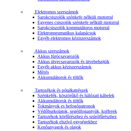
Elektromos szerszámok
Sarokcsiszolók szénkefe nélküli motorral
Egyenes csiszolók szénkefe nélküli motorral
Sarokcsiszolók kommutátoros motorral
Elektropneumatikus kalapácsok
Egyéb elektromos kéziszerszámok
Akkus szerszámok
Akkus fúrócsavarozók
Akkus ütvecsavarozók és ütvebehajtók
Egyéb akkus kéziszerszámok
Mérés
Akkumulátorok és töltők
Tartozékok és pótalkatrészek
Szénkefék, köszörűkő és hálózati kábelek
Akkumulátorok és töltők
Tokmányok es befogópatronok
Védőburkolatok, segédfogantyúk, kofferek
Tartozékok körfűrészhez és szúrófűrészhez
Tartozékok elszívó egységekhez
Kenőanyagok és olajok