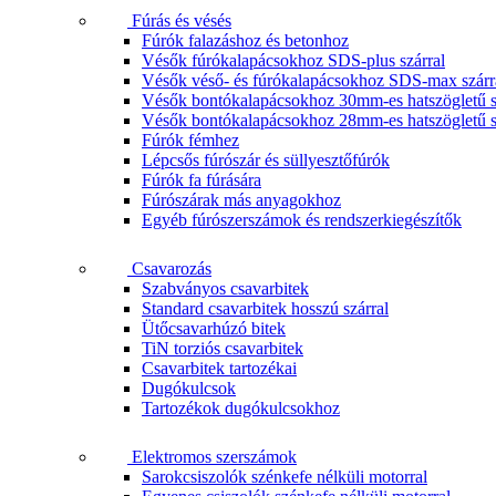
Fúrás és vésés
Fúrók falazáshoz és betonhoz
Vésők fúrókalapácsokhoz SDS-plus szárral
Vésők véső- és fúrókalapácsokhoz SDS-max szárr
Vésők bontókalapácsokhoz 30mm-es hatszögletű s
Vésők bontókalapácsokhoz 28mm-es hatszögletű s
Fúrók fémhez
Lépcsős fúrószár és süllyesztőfúrók
Fúrók fa fúrására
Fúrószárak más anyagokhoz
Egyéb fúrószerszámok és rendszerkiegészítők
Csavarozás
Szabványos csavarbitek
Standard csavarbitek hosszú szárral
Ütőcsavarhúzó bitek
TiN torziós csavarbitek
Csavarbitek tartozékai
Dugókulcsok
Tartozékok dugókulcsokhoz
Elektromos szerszámok
Sarokcsiszolók szénkefe nélküli motorral