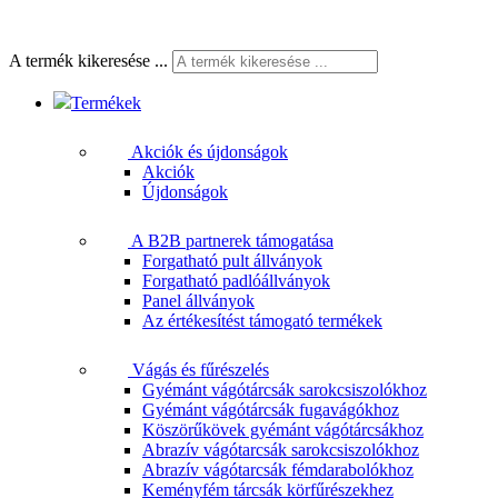
A termék kikeresése ...
Termékek
Akciók és újdonságok
Akciók
Újdonságok
A B2B partnerek támogatása
Forgatható pult állványok
Forgatható padlóállványok
Panel állványok
Az értékesítést támogató termékek
Vágás és fűrészelés
Gyémánt vágótárcsák sarokcsiszolókhoz
Gyémánt vágótárcsák fugavágókhoz
Köszörűkövek gyémánt vágótárcsákhoz
Abrazív vágótarcsák sarokcsiszolókhoz
Abrazív vágótarcsák fémdarabolókhoz
Keményfém tárcsák körfűrészekhez