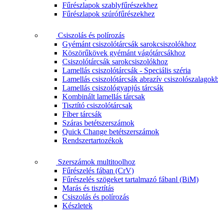
Fűrészlapok szablyfűrészekhez
Fűrészlapok szúrófűrészekhez
Csiszolás és polírozás
Gyémánt csiszolótárcsák sarokcsiszolókhoz
Köszörűkövek gyémánt vágótárcsákhoz
Csiszolótárcsák sarokcsiszolókhoz
Lamellás csiszolótárcsák - Speciális széria
Lamellás csiszolótárcsák abrazív csiszolószalagok
Lamellás csiszológyapjús tárcsák
Kombinált lamellás tárcsak
Tisztító csiszolótárcsak
Fíber tárcsák
Száras betétszerszámok
Quick Change betétszerszámok
Rendszertartozékok
Szerszámok multitoolhoz
Fűrészelés fában (CrV)
Fűrészelés szögeket tartalmazó fábanl (BiM)
Marás és tisztítás
Csiszolás és polírozás
Készletek