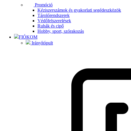
Promóció
Kéziszerszámok és gyakorlati segédeszközök
Tárolórendszerek
Védőfelszerelések
Ruhák és cipő
Hobby, sport, szórakozás
FIÓKOM
Irányítópult