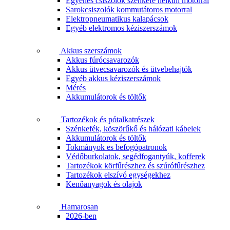
Egyenes csiszolók szénkefe nélküli motorral
Sarokcsiszolók kommutátoros motorral
Elektropneumatikus kalapácsok
Egyéb elektromos kéziszerszámok
Akkus szerszámok
Akkus fúrócsavarozók
Akkus ütvecsavarozók és ütvebehajtók
Egyéb akkus kéziszerszámok
Mérés
Akkumulátorok és töltők
Tartozékok és pótalkatrészek
Szénkefék, köszörűkő és hálózati kábelek
Akkumulátorok és töltők
Tokmányok es befogópatronok
Védőburkolatok, segédfogantyúk, kofferek
Tartozékok körfűrészhez és szúrófűrészhez
Tartozékok elszívó egységekhez
Kenőanyagok és olajok
Hamarosan
2026-ben