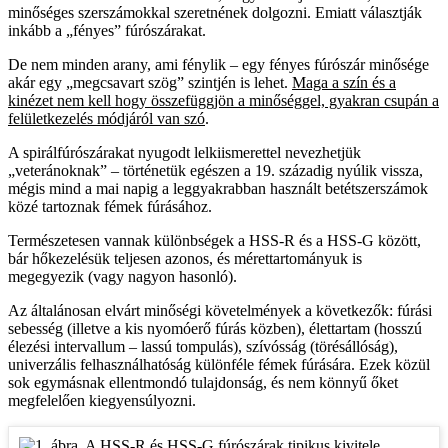
minőséges szerszámokkal szeretnének dolgozni. Emiatt választják
inkább a „fényes” fúrószárakat.
De nem minden arany, ami fénylik – egy fényes fúrószár minősége
akár egy „megcsavart szög” szintjén is lehet.
Maga a szín és a
kinézet nem kell hogy összefüggjön a minőséggel, gyakran csupán a
felületkezelés módjáról van szó
.
A spirálfúrószárakat nyugodt lelkiismerettel nevezhetjük
„veteránoknak” – történetük egészen a 19. századig nyúlik vissza,
mégis mind a mai napig a leggyakrabban használt betétszerszámok
közé tartoznak fémek fúrásához.
Természetesen vannak különbségek a HSS-R és a HSS-G között,
bár hőkezelésük teljesen azonos, és mérettartományuk is
megegyezik (vagy nagyon hasonló).
Az általánosan elvárt minőségi követelmények a következők: fúrási
sebesség (illetve a kis nyomóerő fúrás közben), élettartam (hosszú
élezési intervallum – lassú tompulás), szívósság (törésállóság),
univerzális felhasználhatóság különféle fémek fúrására. Ezek közül
sok egymásnak ellentmondó tulajdonság, és nem könnyű őket
megfelelően kiegyensúlyozni.