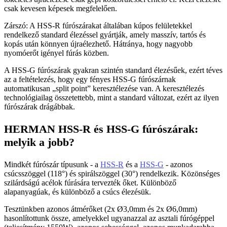
csak kevesen képesek megfelelően.
Zárszó: A HSS-R fúrószárakat általában kúpos felületekkel
rendelkező standard élezéssel gyártják, amely masszív, tartós és
kopás után könnyen újraélezhető. Hátránya, hogy nagyobb
nyomóerőt igényel fúrás közben.
A HSS-G fúrószárak gyakran szintén standard élezésűek, ezért téves
az a feltételezés, hogy egy fényes HSS-G fúrószárnak
automatikusan „split point” keresztélezése van. A keresztélezés
technológiailag összetettebb, mint a standard változat, ezért az ilyen
fúrószárak drágábbak.
HERMAN HSS-R és HSS-G fúrószárak:
melyik a jobb?
Mindkét fúrószár típusunk - a
HSS-R
és a
HSS-G
- azonos
csúcsszöggel (118°) és spirálszöggel (30°) rendelkezik. Közönséges
szilárdságú acélok fúrására tervezték őket. Különböző
alapanyagúak, és különböző a csúcs élezésük.
Tesztünkben azonos átmérőket (2x Ø3,0mm és 2x Ø6,0mm)
hasonlítottunk össze, amelyekkel ugyanazzal az asztali fúrógéppel