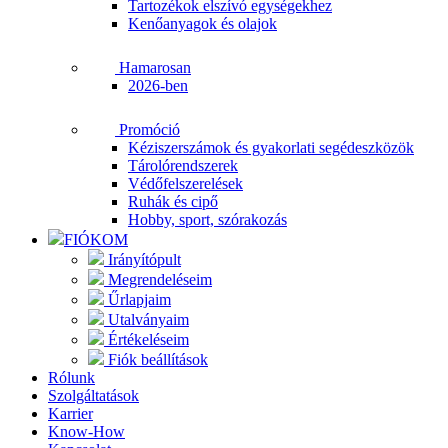
Tartozékok elszívó egységekhez
Kenőanyagok és olajok
Hamarosan
2026-ben
Promóció
Kéziszerszámok és gyakorlati segédeszközök
Tárolórendszerek
Védőfelszerelések
Ruhák és cipő
Hobby, sport, szórakozás
FIÓKOM
Irányítópult
Megrendeléseim
Űrlapjaim
Utalványaim
Értékeléseim
Fiók beállítások
Rólunk
Szolgáltatások
Karrier
Know-How