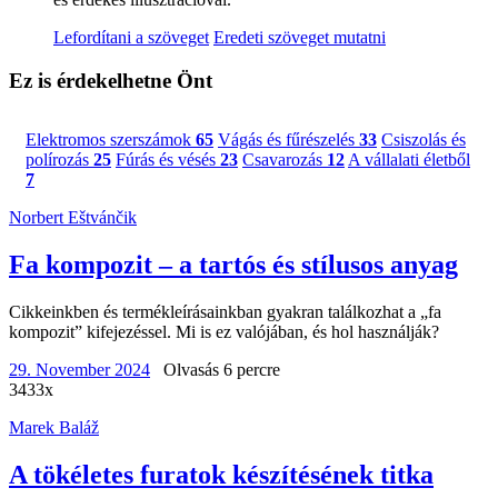
Lefordítani a szöveget
Eredeti szöveget mutatni
Ez is érdekelhetne Önt
Elektromos szerszámok
65
Vágás és fűrészelés
33
Csiszolás és
polírozás
25
Fúrás és vésés
23
Csavarozás
12
A vállalati életből
7
Norbert Eštvánčik
Fa kompozit – a tartós és stílusos anyag
Cikkeinkben és termékleírásainkban gyakran találkozhat a „fa
kompozit” kifejezéssel. Mi is ez valójában, és hol használják?
29. November 2024
Olvasás 6 percre
3433x
Marek Baláž
A tökéletes furatok készítésének titka