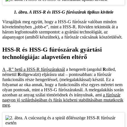
1. ábra. A HSS-R és HSS-G fúrószárak tipikus kivitele
Vizsgáljuk meg együtt, hogy a HSS-G fúrószár valóban minden
követelményben „jobb-e”, mint a HSS-R. Röviden tekintsük át a
három legfontosabb szempontot: a gyártási technológiát, az
alapanyagot (amiből készülnek), a fúrószár csúcsának köszörülését.
HSS-R és HSS-G fúrószárak gyártási
technológiája: alapvetően eltérő
A „R” betű a HSS-R fúrószáraknál
a hengerelt (angolul
R
olled,
németül
R
ollgewalzt) eljárásra utal – pontosabban: a fúrószár
funkcionális része hengerléssel, (melegalakítással) készül. Ez a
folyamat az oka annak, hogy a funkcionális rész egyes méretei nem
olyan pontosak, mint a HSS-G fúrószáraknál. A melegalakítás során
azonban az anyag szálai tömörödnek és irányulnak, ami
a fúrószár
nagyon jó szilárdságában és fúrás közbeni stabilitásában mutatkozik
meg
.