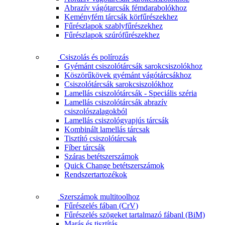
Abrazív vágótarcsák fémdarabolókhoz
Keményfém tárcsák körfűrészekhez
Fűrészlapok szablyfűrészekhez
Fűrészlapok szúrófűrészekhez
Csiszolás és polírozás
Gyémánt csiszolótárcsák sarokcsiszolókhoz
Köszörűkövek gyémánt vágótárcsákhoz
Csiszolótárcsák sarokcsiszolókhoz
Lamellás csiszolótárcsák - Speciális széria
Lamellás csiszolótárcsák abrazív
csiszolószalagokból
Lamellás csiszológyapjús tárcsák
Kombinált lamellás tárcsak
Tisztító csiszolótárcsak
Fíber tárcsák
Száras betétszerszámok
Quick Change betétszerszámok
Rendszertartozékok
Szerszámok multitoolhoz
Fűrészelés fában (CrV)
Fűrészelés szögeket tartalmazó fábanl (BiM)
Marás és tisztítás