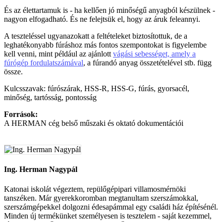
És az élettartamuk is - ha kellően jó minőségű anyagból készülnek -
nagyon elfogadható. És ne felejtsük el, hogy az áruk feleannyi.
A teszteléssel ugyanazokatt a feltételeket biztosítottuk, de a
leghatékonyabb fúráshoz más fontos szempontokat is figyelembe
kell venni, mint például az ajánlott
vágási sebességet, amely a
fúrógép fordulatszámával
, a fúrandó anyag összetételével stb. függ
össze.
Kulcsszavak: fúrószárak, HSS-R, HSS-G, fúrás, gyorsacél,
minőség, tartósság, pontosság
Források:
A HERMAN cég belső műszaki és oktató dokumentációi
Ing. Herman Nagypál
Katonai iskolát végeztem, repülőgépipari villamosmérnöki
tanszéken. Már gyerekkoromban megtanultam szerszámokkal,
szerszámgépekkel dolgozni édesapámmal egy családi ház építésénél.
Minden új termékünket személyesen is tesztelem - saját kezemmel,