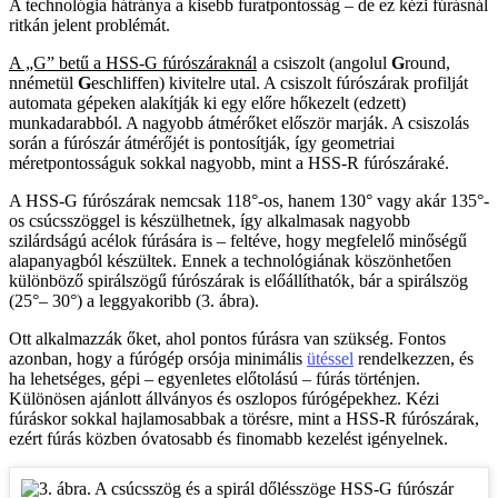
A technológia hátránya a kisebb furatpontosság – de ez kézi fúrásnál
ritkán jelent problémát.
A „G” betű a HSS-G fúrószáraknál
a csiszolt (angolul
G
round,
nnémetül
G
eschliffen) kivitelre utal. A csiszolt fúrószárak profilját
automata gépeken alakítják ki egy előre hőkezelt (edzett)
munkadarabból. A nagyobb átmérőket először marják. A csiszolás
során a fúrószár átmérőjét is pontosítják, így geometriai
méretpontosságuk sokkal nagyobb, mint a HSS-R fúrószáraké.
A HSS-G fúrószárak nemcsak 118°-os, hanem 130° vagy akár 135°-
os csúcsszöggel is készülhetnek, így alkalmasak nagyobb
szilárdságú acélok fúrására is – feltéve, hogy megfelelő minőségű
alapanyagból készültek. Ennek a technológiának köszönhetően
különböző spirálszögű fúrószárak is előállíthatók, bár a spirálszög
(25°– 30°) a leggyakoribb (3. ábra).
Ott alkalmazzák őket, ahol pontos fúrásra van szükség. Fontos
azonban, hogy a fúrógép orsója minimális
ütéssel
rendelkezzen, és
ha lehetséges, gépi – egyenletes előtolású – fúrás történjen.
Különösen ajánlott állványos és oszlopos fúrógépekhez. Kézi
fúráskor sokkal hajlamosabbak a törésre, mint a HSS-R fúrószárak,
ezért fúrás közben óvatosabb és finomabb kezelést igényelnek.