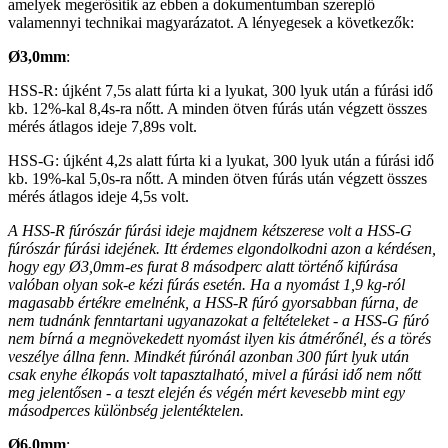
amelyek megerősítik az ebben a dokumentumban szereplő
valamennyi technikai magyarázatot. A lényegesek a következők:
Ø3,0mm
:
HSS-R: újként 7,5s alatt fúrta ki a lyukat, 300 lyuk után a fúrási idő
kb. 12%-kal 8,4s-ra nőtt. A minden ötven fúrás után végzett összes
mérés átlagos ideje 7,89s volt.
HSS-G: újként 4,2s alatt fúrta ki a lyukat, 300 lyuk után a fúrási idő
kb. 19%-kal 5,0s-ra nőtt. A minden ötven fúrás után végzett összes
mérés átlagos ideje 4,5s volt.
A HSS-R fúrószár fúrási ideje majdnem kétszerese volt a HSS-G
fúrószár fúrási idejének. Itt érdemes elgondolkodni azon a kérdésen,
hogy egy Ø3,0mm-es furat 8 másodperc alatt történő kifúrása
valóban olyan sok-e kézi fúrás esetén. Ha a nyomást 1,9 kg-ról
magasabb értékre emelnénk, a HSS-R fúró gyorsabban fúrna, de
nem tudnánk fenntartani ugyanazokat a feltételeket - a HSS-G fúró
nem bírná a megnövekedett nyomást ilyen kis átmérőnél, és a törés
veszélye állna fenn. Mindkét fúrónál azonban 300 fúrt lyuk után
csak enyhe élkopás volt tapasztalható, mivel a fúrási idő nem nőtt
meg jelentősen - a teszt elején és végén mért kevesebb mint egy
másodperces különbség jelentéktelen.
Ø6,0mm
: