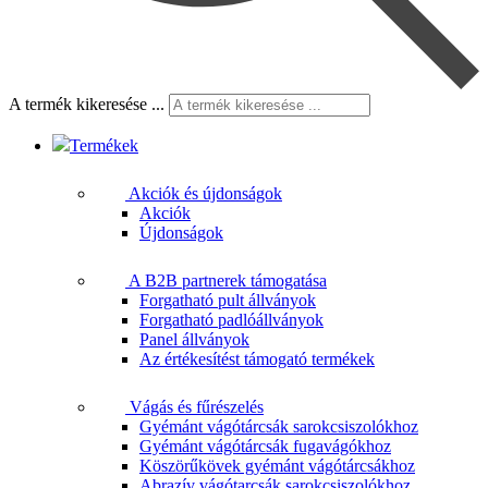
A termék kikeresése ...
Termékek
Akciók és újdonságok
Akciók
Újdonságok
A B2B partnerek támogatása
Forgatható pult állványok
Forgatható padlóállványok
Panel állványok
Az értékesítést támogató termékek
Vágás és fűrészelés
Gyémánt vágótárcsák sarokcsiszolókhoz
Gyémánt vágótárcsák fugavágókhoz
Köszörűkövek gyémánt vágótárcsákhoz
Abrazív vágótarcsák sarokcsiszolókhoz