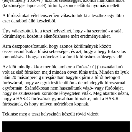
(teljesítmény 1550W), azonos sebességgel, azonos munkadarabba
(közönséges lapos acél) fúrtunk, azonos előtoló nyomás mellett.
A fúrószárakat véletlenszerűen választottuk ki a teszthez egy több
ezer darabból álló készletből.
Úgy választottuk ki a teszt helyszínét, hogy - ha szeretné - a saját
körülményei között is ellenőrizhesse mért eredményeinket.
Arra összpontosítottunk, hogy azonos körülmények között
összehasonlítsuk a fúrási sebességet, és azt, hogy a hegy fokozatos
tompulásával hogyan növekszik a furat kifúráshoz szükséges idő.
Az időt mindig akkor mértük, amikor a fúrószár új (használatlan)
volt az első fúráskor, majd minden ötven fúrás után. Minden tíz lyuk
után 20 másodpercig üresjáratban hagytuk járni a fúrót befogott
fúrószárral, hogy az egy kicsit lehűljön - de mindegyik fúrószárnál
egyformán. Szándékosan nem használtunk vágó- vagy fúróolajat,
hogy ne szülessenek körülötte lényegtelen viták. Meg akartuk nézni,
hogy a HSS-G fúrószárak gyorsabban fúrnak-e, mint a HSS-R
fúrószárak, és hogy milyen mértékben kopnak.
Tekintse meg a teszt helyszínén készült rövid videót.