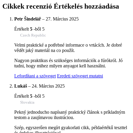
Cikkek recenzió
Értékelés hozzáadása
Petr Šindelář
–
27. Március 2025
Értékelt
5
-ből 5
Czech Republic
Velmi praktické a potřebné informace o vrtácích. Je dobré
vědět jaký materiál na co použít.
Nagyon praktikus és szükséges információk a fúrókról. Jó
tudni, hogy mihez milyen anyagot kell használni.
Lefordítani a szöveget
Eredeti szöveget mutatni
Lukáš
–
24. Március 2025
Értékelt
5
-ből 5
Slovakia
Pekný jednoducho napísaný praktický článok s príkladným
testom a zaujímavou ilustráciou.
Szép, egyszerűen megírt gyakorlati cikk, példaértékű teszttel
és érdekes illusztrációval.