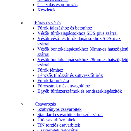
Csiszolás és polírozás
Készletek
Fúrás és vésés
Fúrók falazáshoz és betonhoz
Vésők fúrókalapácsokhoz SDS-plus szárral
Vésők véső- és fúrókalapácsokhoz SDS-max
szárral
Vésők bontókalapácsokhoz 30mm-es hatszögletű
szárral
Vésők bontókalapácsokhoz 28mm-es hatszögletű
szárral
Fúrók fémhez
Lépcsős fúrószár és süllyesztőfúrók
Fúrók fa fúrására
Fúrószárak más anyagokhoz
Egyéb fúrószerszámok és rendszerkiegészítők
Csavarozás
Szabványos csavarbitek
Standard csavarbitek hosszú szárral
Ütőcsavarhúzó bitek
TiN torziós csavarbitek
Csavarbitek tartozékai