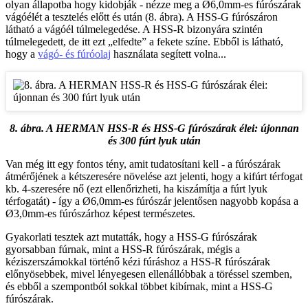
olyan állapotba hogy kidobják - nézze meg a Ø6,0mm-es fúrószárak
vágóélét a tesztelés előtt és után (8. ábra). A HSS-G fúrószáron
látható a vágóél túlmelegedése. A HSS-R bizonyára szintén
túlmelegedett, de itt ezt „elfedte” a fekete színe. Ebből is látható,
hogy a
vágó- és fúróolaj
használata segített volna...
8. ábra. A HERMAN HSS-R és HSS-G fúrószárak élei: újonnan
és 300 fúrt lyuk után
Van még itt egy fontos tény, amit tudatosítani kell - a fúrószárak
átmérőjének a kétszeresére növelése azt jelenti, hogy a kifúrt térfogat
kb. 4-szeresére nő (ezt ellenőrizheti, ha kiszámítja a fúrt lyuk
térfogatát) - így a Ø6,0mm-es fúrószár jelentősen nagyobb kopása a
Ø3,0mm-es fúrószárhoz képest természetes.
Gyakorlati tesztek azt mutatták, hogy a HSS-G fúrószárak
gyorsabban fúrnak, mint a HSS-R fúrószárak, mégis a
kéziszerszámokkal történő kézi fúráshoz a HSS-R fúrószárak
előnyösebbek, mivel lényegesen ellenállóbbak a töréssel szemben,
és ebből a szempontból sokkal többet kibírnak, mint a HSS-G
fúrószárak.