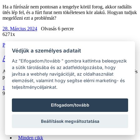
Ha a fúrószár nem pontosan a tengelye körül forog, akkor radiális
ütés lép fel, és a fúrt furat nem tökéletesen kör alakú. Hogyan tudjuk
megelőzni ezt a problémát?
28. Március 2024
Olvasás 6 percre
6271x
Peter Halaj
Védjük a személyes adatait
Az optimális fúrási fordulatszám
Az "Elfogadom/tovább " gombra kattintva beleegyezik
a sütik tárolásába és az adatfeldolgozásba, hogy
A megfelelő fúrási fordulatszám beállítása kulcsfontosságú a tiszta és
javítsa a webhely navigációját, az oldalhasználat
pontos furatok eléréséhez.
elemzését, valamint hogy segítse elérni marketing- és
teljesítménycéljainkat.
18. Október 2024
Olvasás 8 percre
9123x
Töltenni többet
Elfogadom/tovább
1
2
Beállítások megváltoztatása
3
»
Minden cikk