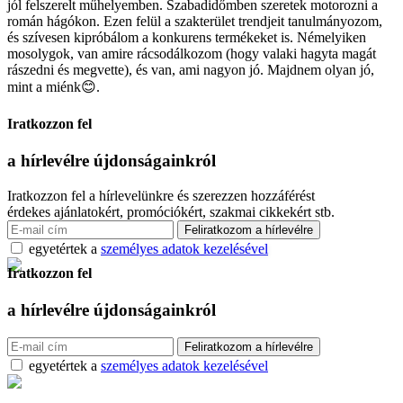
jól felszerelt műhelyemben. Szabadidőmben szeretek motorozni a
román hágókon. Ezen felül a szakterület trendjeit tanulmányozom,
és szívesen kipróbálom a konkurens termékeket is. Némelyiken
mosolygok, van amire rácsodálkozom (hogy valaki hagyta magát
rászedni és megvette), és van, ami nagyon jó. Majdnem olyan jó,
mint a miénk😊.
Iratkozzon fel
a hírlevélre
újdonságainkról
Iratkozzon fel a hírlevelünkre és szerezzen hozzáférést
érdekes ajánlatokért, promóciókért, szakmai cikkekért stb.
egyetértek a
személyes adatok kezelésével
Iratkozzon fel
a hírlevélre
újdonságainkról
egyetértek a
személyes adatok kezelésével