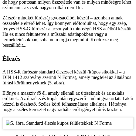
de hogy pontosan milyen összetétele van és milyen minőségre lehet
számítani - az csak nagyon ritkán derül ki.
Zárszó: mindkét fúrószár gyorsacélból készül – azonban annak
összetétele eltérő lehet. Így könnyen előfordulhat, hogy egy szép,
fényes HSS-G fúrószár alacsonyabb minőségű HSS acélból készült.
Ha ez nincs feltüntetve a műszaki adatlapokban vagy a
termékleírásokban, soha nem fogja megtudni. Kérdezze meg
beszállítóit...
Élezés
A HSS-R fúrószár standard élezéssel készül (kúpos síkokkal – a
DIN 1412 szabvány szerinti N Forma), amely megfelel az általános
fúrási körülményeknek (5. ábra).
Előnye a masszív fő él, amely ellenáll az ütéseknek és az axiális
erőknek. Az újraélezés kopás után egyszerű – némi gyakorlattal akár
kézzel is élezhető. Széles körű felhasználásra alkalmas. Hátránya,
hogy a széles keresztél nagy radiális erőt igényel fúrás közben.