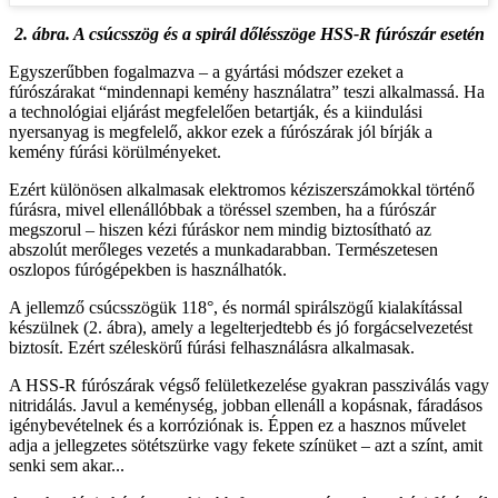
2. ábra. A csúcsszög és a spirál dőlésszöge HSS-R fúrószár esetén
Egyszerűbben fogalmazva – a gyártási módszer ezeket a
fúrószárakat “mindennapi kemény használatra” teszi alkalmassá. Ha
a technológiai eljárást megfelelően betartják, és a kiindulási
nyersanyag is megfelelő, akkor ezek a fúrószárak jól bírják a
kemény fúrási körülményeket.
Ezért különösen alkalmasak elektromos kéziszerszámokkal történő
fúrásra, mivel ellenállóbbak a töréssel szemben, ha a fúrószár
megszorul – hiszen kézi fúráskor nem mindig biztosítható az
abszolút merőleges vezetés a munkadarabban. Természetesen
oszlopos fúrógépekben is használhatók.
A jellemző csúcsszögük 118°, és normál spirálszögű kialakítással
készülnek (2. ábra), amely a legelterjedtebb és jó forgácselvezetést
biztosít. Ezért széleskörű fúrási felhasználásra alkalmasak.
A HSS-R fúrószárak végső felületkezelése gyakran passziválás vagy
nitridálás. Javul a keménység, jobban ellenáll a kopásnak, fáradásos
igénybevételnek és a korróziónak is. Éppen ez a hasznos művelet
adja a jellegzetes sötétszürke vagy fekete színüket – azt a színt, amit
senki sem akar...