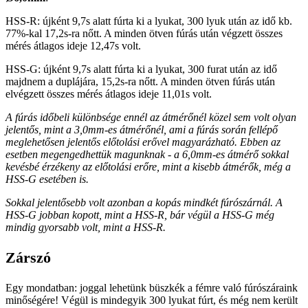
HSS-R: újként 9,7s alatt fúrta ki a lyukat, 300 lyuk után az idő kb.
77%-kal 17,2s-ra nőtt. A minden ötven fúrás után végzett összes
mérés átlagos ideje 12,47s volt.
HSS-G: újként 9,7s alatt fúrta ki a lyukat, 300 furat után az idő
majdnem a duplájára, 15,2s-ra nőtt. A minden ötven fúrás után
elvégzett összes mérés átlagos ideje 11,01s volt.
A fúrás időbeli különbsége ennél az átmérőnél közel sem volt olyan
jelentős, mint a 3,0mm-es átmérőnél, ami a fúrás során fellépő
meglehetősen jelentős előtolási erővel magyarázható. Ebben az
esetben megengedhettük magunknak - a 6,0mm-es átmérő sokkal
kevésbé érzékeny az előtolási erőre, mint a kisebb átmérők, még a
HSS-G esetében is.
Sokkal jelentősebb volt azonban a kopás mindkét fúrószárnál. A
HSS-G jobban kopott, mint a HSS-R, bár végül a HSS-G még
mindig gyorsabb volt, mint a HSS-R.
Zárszó
Egy mondatban: joggal lehetünk büszkék a fémre való fúrószáraink
minőségére! Végül is mindegyik 300 lyukat fúrt, és még nem került