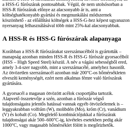
a HSS-G fúrószárak pontosabbak. Végül, de nem utolsósorban a
HSS-R fúrószárak előnye az alacsonyabb ár is, ami a
költséghatékonyabb gyártási és megmunkálási módszernek
köszönhető - az előállítási költségek a HSS-G-hez képest ugyanazon
nyersanyag felhasználásával több mint 25%-kal alacsonyabbak.
A HSS-R és HSS-G fúrószárak alapanyaga
Korábban a HSS-R fúrószárakat szerszámacélból is gyártották –
manapság azonban minden HSS-R és HSS-G fúrószár gyorsacélból
(HSS – High Speed Steel) készül. A név a vágási sebességből ered,
amely 3-4-szer nagyobb, mint a szerszámacélé, amelyhez hasonlít.
Az ötvözetlen szerszámacél azonban már 200°C-os hőmérsékleten
elveszíti keménységét, ezért nem alkalmas fémre való fúrószárak
gyártására.
A gyorsacél a magasan ötvözött acélok csoportjába tartozik.
Alapvető összetevője a szén, azonban a fúrószár végső
tulajdonságaira jelentős hatással vannak egyéb ötvözőelemek is –
leggyakrabban volfrám (W), molibdén (Mo), króm (Cr), vanádium
(V) és kobalt (Co). Megfelelő kombinációjukkal a fúrószárak
tulajdonságai akár 500–600°C-ig, kivételes esetekben pedig akár
1000°C, vagy magasabb hőmérséklet fölött is megőrizhetők.