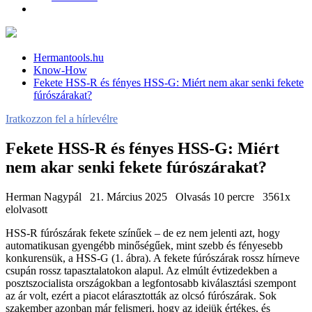
Hermantools.hu
Know-How
Fekete HSS-R és fényes HSS-G: Miért nem akar senki fekete
fúrószárakat?
Iratkozzon fel a hírlevélre
Fekete HSS-R és fényes HSS-G: Miért
nem akar senki fekete fúrószárakat?
Herman Nagypál
21. Március 2025
Olvasás 10 percre
3561x
elolvasott
HSS-R fúrószárak fekete színűek – de ez nem jelenti azt, hogy
automatikusan gyengébb minőségűek, mint szebb és fényesebb
konkurensük, a HSS-G (1. ábra). A fekete fúrószárak rossz hírneve
csupán rossz tapasztalatokon alapul. Az elmúlt évtizedekben a
posztszocialista országokban a legfontosabb kiválasztási szempont
az ár volt, ezért a piacot elárasztották az olcsó fúrószárak. Sok
szakember azonban már felismeri, hogy az idejük értékes, és