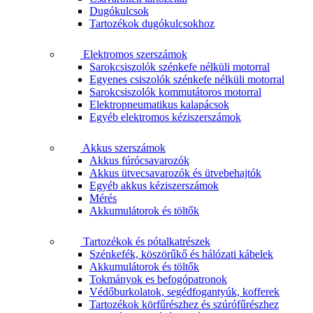
Dugókulcsok
Tartozékok dugókulcsokhoz
Elektromos szerszámok
Sarokcsiszolók szénkefe nélküli motorral
Egyenes csiszolók szénkefe nélküli motorral
Sarokcsiszolók kommutátoros motorral
Elektropneumatikus kalapácsok
Egyéb elektromos kéziszerszámok
Akkus szerszámok
Akkus fúrócsavarozók
Akkus ütvecsavarozók és ütvebehajtók
Egyéb akkus kéziszerszámok
Mérés
Akkumulátorok és töltők
Tartozékok és pótalkatrészek
Szénkefék, köszörűkő és hálózati kábelek
Akkumulátorok és töltők
Tokmányok es befogópatronok
Védőburkolatok, segédfogantyúk, kofferek
Tartozékok körfűrészhez és szúrófűrészhez