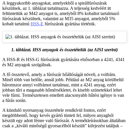
A leggyakoribb anyagokat, amelyekből a spirálfúrószárak
készülnek, az 1. táblázat tartalmazza. A teljesség kedvéért itt
feltüntettük az M42 anyagot is, amelyből 8% kobaltot tartalmazó
fúrószárak készülnek, valamint az M35 anyagot, amelyből 5%
kobalt tartalmú
HSS-E
fúrószárak gyártása történik.
1. táblázat. HSS anyagok és összetételük (az AISI szerint)
A HSS-R és HSS-G fúrószárak gyártására elsősorban a 4241, 4341
és M2 anyagok szolgálnak.
A fő összetevő, amely a fúrószár hőállóságát növeli, a volfrám.
Minél több van belőle, annál jobb. Például az M2 anyag körülbelül
háromszor annyi volfrámot tartalmaz, mint a 4241 anyag, ezért
jobban tűri a magasabb hőmérsékletet, és kisebb szünetekkel lehet
vele fúrni. Természetesen emellett alacsonyabb hűtési igénye is van
a fúrás során.
A kiinduló nyersanyag összetétele rendkívül fontos, ezért
megdöbbentő, hogy kevés gyártó tünteti fel, milyen anyagból
készült egy adott fémre való fúrószár. A termékleírásokban általában
csak a „kiváló minőségű gyorsacélból készült” kifejezést találjuk –