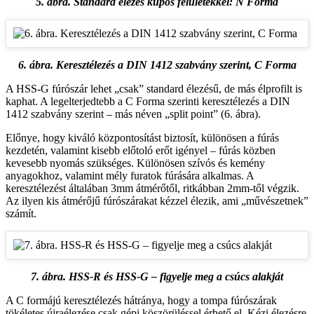
5. ábra. Standard élezés kúpos felületekkel: N Forma
6. ábra. Keresztélezés a DIN 1412 szabvány szerint, C Forma
A HSS-G fúrószár lehet „csak” standard élezésű, de más élprofilt is
kaphat. A legelterjedtebb a C Forma szerinti keresztélezés a DIN
1412 szabvány szerint – más néven „split point” (6. ábra).
Előnye, hogy kiváló központosítást biztosít, különösen a fúrás
kezdetén, valamint kisebb előtoló erőt igényel – fúrás közben
kevesebb nyomás szükséges. Különösen szívós és kemény
anyagokhoz, valamint mély furatok fúrására alkalmas. A
keresztélezést általában 3mm átmérőtől, ritkábban 2mm-től végzik.
Az ilyen kis átmérőjű fúrószárakat kézzel élezik, ami „művészetnek”
számít.
7. ábra. HSS-R és HSS-G – figyelje meg a csúcs alakját
A C formájú keresztélezés hátránya, hogy a tompa fúrószárak
tökéletes újraélezése csak gépi köszörüléssel érhető el. Kézi élezésre