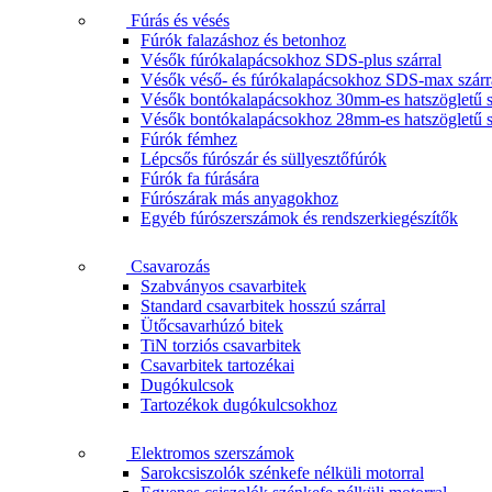
Fúrás és vésés
Fúrók falazáshoz és betonhoz
Vésők fúrókalapácsokhoz SDS-plus szárral
Vésők véső- és fúrókalapácsokhoz SDS-max szárr
Vésők bontókalapácsokhoz 30mm-es hatszögletű s
Vésők bontókalapácsokhoz 28mm-es hatszögletű s
Fúrók fémhez
Lépcsős fúrószár és süllyesztőfúrók
Fúrók fa fúrására
Fúrószárak más anyagokhoz
Egyéb fúrószerszámok és rendszerkiegészítők
Csavarozás
Szabványos csavarbitek
Standard csavarbitek hosszú szárral
Ütőcsavarhúzó bitek
TiN torziós csavarbitek
Csavarbitek tartozékai
Dugókulcsok
Tartozékok dugókulcsokhoz
Elektromos szerszámok
Sarokcsiszolók szénkefe nélküli motorral