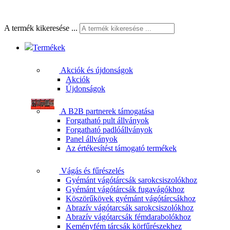
A termék kikeresése ...
Termékek
Akciók és újdonságok
Akciók
Újdonságok
A B2B partnerek támogatása
Forgatható pult állványok
Forgatható padlóállványok
Panel állványok
Az értékesítést támogató termékek
Vágás és fűrészelés
Gyémánt vágótárcsák sarokcsiszolókhoz
Gyémánt vágótárcsák fugavágókhoz
Köszörűkövek gyémánt vágótárcsákhoz
Abrazív vágótarcsák sarokcsiszolókhoz
Abrazív vágótarcsák fémdarabolókhoz
Keményfém tárcsák körfűrészekhez