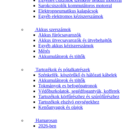
Egyenes csiszolók szénkefe nélküli motorral
Sarokcsiszolók kommutátoros motorral
Elektropneumatikus kalapácsok
Egyéb elektromos kéziszerszámok
Akkus szerszámok
Akkus fúrócsavarozók
Akkus ütvecsavarozók és ütvebehajtók
Egyéb akkus kéziszerszámok
Mérés
Akkumulátorok és töltők
Tartozékok és pótalkatrészek
Szénkefék, köszörűkő és hálózati kábelek
Akkumulátorok és töltők
Tokmányok es befogópatronok
Védőburkolatok, segédfogantyúk, kofferek
Tartozékok körfűrészhez és szúrófűrészhez
Tartozékok elszívó egységekhez
Kenőanyagok és olajok
Hamarosan
2026-ben