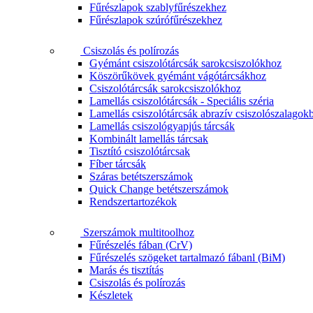
Fűrészlapok szablyfűrészekhez
Fűrészlapok szúrófűrészekhez
Csiszolás és polírozás
Gyémánt csiszolótárcsák sarokcsiszolókhoz
Köszörűkövek gyémánt vágótárcsákhoz
Csiszolótárcsák sarokcsiszolókhoz
Lamellás csiszolótárcsák - Speciális széria
Lamellás csiszolótárcsák abrazív csiszolószalagok
Lamellás csiszológyapjús tárcsák
Kombinált lamellás tárcsak
Tisztító csiszolótárcsak
Fíber tárcsák
Száras betétszerszámok
Quick Change betétszerszámok
Rendszertartozékok
Szerszámok multitoolhoz
Fűrészelés fában (CrV)
Fűrészelés szögeket tartalmazó fábanl (BiM)
Marás és tisztítás
Csiszolás és polírozás
Készletek