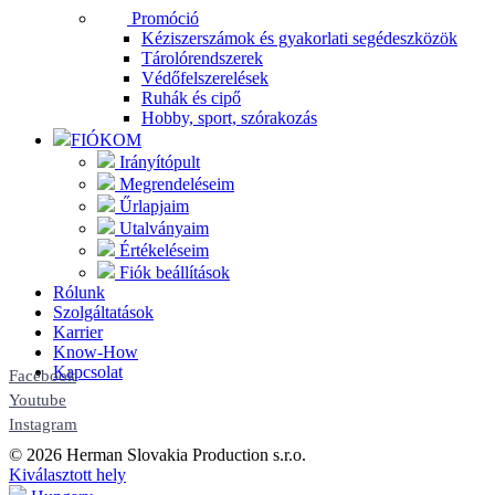
Promóció
Kéziszerszámok és gyakorlati segédeszközök
Tárolórendszerek
Védőfelszerelések
Ruhák és cipő
Hobby, sport, szórakozás
FIÓKOM
Irányítópult
Megrendeléseim
Űrlapjaim
Utalványaim
Értékeléseim
Fiók beállítások
Rólunk
Szolgáltatások
Karrier
Know-How
Kapcsolat
Facebook
Youtube
Instagram
© 2026 Herman Slovakia Production s.r.o.
Kiválasztott hely