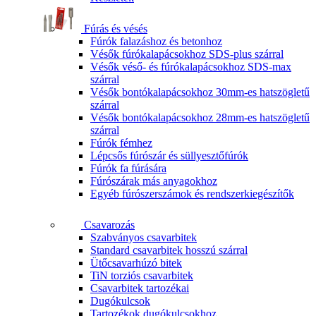
Fúrás és vésés
Fúrók falazáshoz és betonhoz
Vésők fúrókalapácsokhoz SDS-plus szárral
Vésők véső- és fúrókalapácsokhoz SDS-max
szárral
Vésők bontókalapácsokhoz 30mm-es hatszögletű
szárral
Vésők bontókalapácsokhoz 28mm-es hatszögletű
szárral
Fúrók fémhez
Lépcsős fúrószár és süllyesztőfúrók
Fúrók fa fúrására
Fúrószárak más anyagokhoz
Egyéb fúrószerszámok és rendszerkiegészítők
Csavarozás
Szabványos csavarbitek
Standard csavarbitek hosszú szárral
Ütőcsavarhúzó bitek
TiN torziós csavarbitek
Csavarbitek tartozékai
Dugókulcsok
Tartozékok dugókulcsokhoz