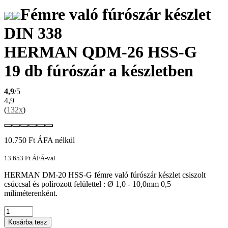
Fémre való fúrószár készlet
DIN 338
HERMAN QDM-26 HSS-G
19 db fúrószár a készletben
4,9
/5
4,9
(
132x
)
10.750
Ft
ÁFA nélkül
13.653
Ft
ÁFÁ-val
HERMAN DM-20 HSS-G fémre való fúrószár készlet csiszolt
csúccsal és polírozott felülettel : Ø 1,0 - 10,0mm 0,5
miliméterenként.
Kosárba tesz