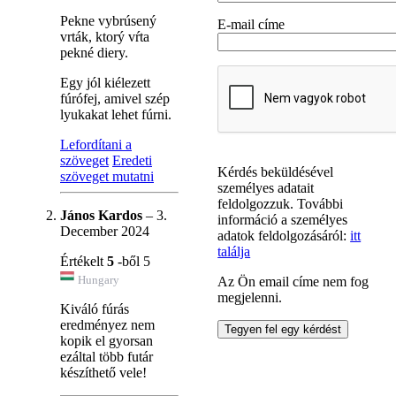
Pekne vybrúsený
E-mail címe
vrták, ktorý vŕta
pekné diery.
Egy jól kiélezett
fúrófej, amivel szép
lyukakat lehet fúrni.
Lefordítani a
szöveget
Eredeti
Kérdés beküldésével
szöveget mutatni
személyes adatait
feldolgozzuk. További
János Kardos
–
3.
információ a személyes
December 2024
adatok feldolgozásáról:
itt
találja
Értékelt
5
-ből 5
Hungary
Az Ön email címe nem fog
megjelenni.
Kiváló fúrás
eredményez nem
kopik el gyorsan
ezáltal több futár
készíthető vele!