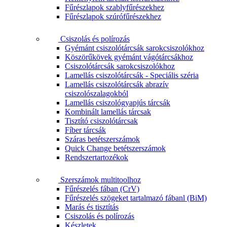
Fűrészlapok szablyfűrészekhez
Fűrészlapok szúrófűrészekhez
Csiszolás és polírozás
Gyémánt csiszolótárcsák sarokcsiszolókhoz
Köszörűkövek gyémánt vágótárcsákhoz
Csiszolótárcsák sarokcsiszolókhoz
Lamellás csiszolótárcsák - Speciális széria
Lamellás csiszolótárcsák abrazív
csiszolószalagokból
Lamellás csiszológyapjús tárcsák
Kombinált lamellás tárcsak
Tisztító csiszolótárcsak
Fíber tárcsák
Száras betétszerszámok
Quick Change betétszerszámok
Rendszertartozékok
Szerszámok multitoolhoz
Fűrészelés fában (CrV)
Fűrészelés szögeket tartalmazó fábanl (BiM)
Marás és tisztítás
Csiszolás és polírozás
Készletek