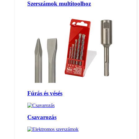
Szerszámok multitoolhoz
Fúrás és vésés
Csavarozás