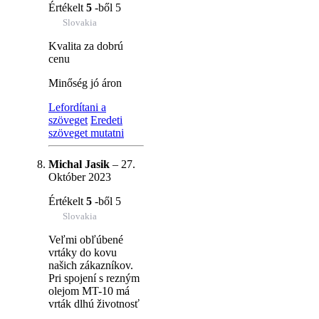
Értékelt
5
-ből 5
Slovakia
Kvalita za dobrú
cenu
Minőség jó áron
Lefordítani a
szöveget
Eredeti
szöveget mutatni
Michal Jasik
–
27.
Október 2023
Értékelt
5
-ből 5
Slovakia
Veľmi obľúbené
vrtáky do kovu
našich zákazníkov.
Pri spojení s rezným
olejom MT-10 má
vrták dlhú životnosť