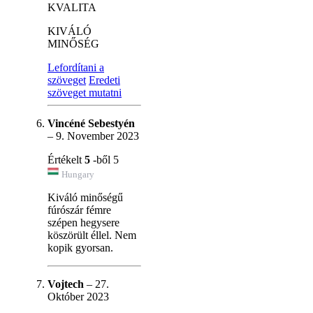
KVALITA
KIVÁLÓ
MINŐSÉG
Lefordítani a
szöveget
Eredeti
szöveget mutatni
Vincéné Sebestyén
–
9. November 2023
Értékelt
5
-ből 5
Hungary
Kiváló minőségű
fúrószár fémre
szépen hegysere
köszörült éllel. Nem
kopik gyorsan.
Vojtech
–
27.
Október 2023