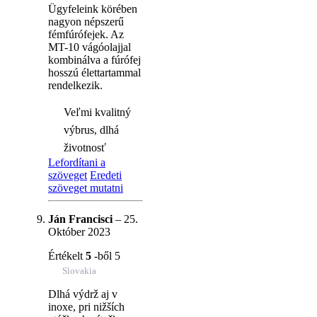
Ügyfeleink körében
nagyon népszerű
fémfúrófejek. Az
MT-10 vágóolajjal
kombinálva a fúrófej
hosszú élettartammal
rendelkezik.
Veľmi kvalitný
výbrus, dlhá
životnosť
Lefordítani a
szöveget
Eredeti
szöveget mutatni
Ján Francisci
–
25.
Október 2023
Értékelt
5
-ből 5
Slovakia
Dlhá výdrž aj v
inoxe, pri nižších