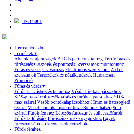
ISO 9001
Hermantools.hu
Termékek
▾
Akciók és újdonságok
A B2B partnerek támogatása
Vágás és
fűrészelés
Csiszolás és polírozás
Szerszámok multitoolhoz
Fúrás és vésés
Csavarozás
Elektromos szerszámok
Akkus
szerszámok
Tartozékok és pótalkatrészek
Hamarosan
Promóció
Fúrás és vésés
▾
Fúrók falazáshoz és betonhoz
Vésők fúrókalapácsokhoz
SDS-plus szárral
Vésők véső- és fúrókalapácsokhoz SDS-
max szárral
Vésők bontókalapácsokhoz 30mm-es hatszögletű
szárral
Vésők bontókalapácsokhoz 28mm-es hatszögletű
szárral
Fúrók fémhez
Lépcsős fúrószár és süllyesztőfúrók
Fúrók fa fúrására
Fúrószárak más anyagokhoz
Egyéb
fúrószerszámok és rendszerkiegészítők
Fúrók fémhez