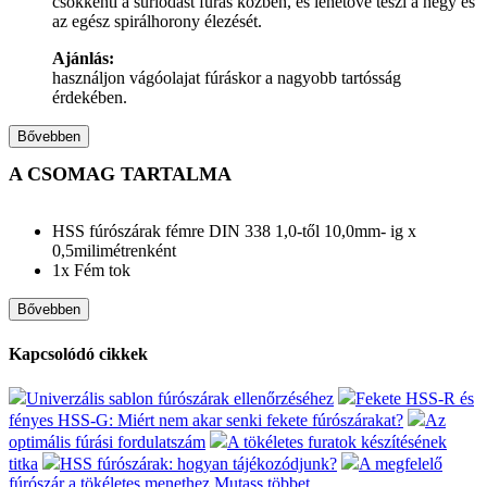
csökkenti a súrlódást fúrás közben, és lehetővé teszi a hegy és
az egész spirálhorony élezését.
Ajánlás:
használjon vágóolajat fúráskor a nagyobb tartósság
érdekében.
Bővebben
A CSOMAG TARTALMA
HSS fúrószárak fémre DIN 338 1,0-től 10,0mm- ig x
0,5milimétrenként
1x Fém tok
Bővebben
Kapcsolódó cikkek
Univerzális sablon fúrószárak ellenőrzéséhez
Fekete HSS-R és
fényes HSS-G: Miért nem akar senki fekete fúrószárakat?
Az
optimális fúrási fordulatszám
A tökéletes furatok készítésének
titka
HSS fúrószárak: hogyan tájékozódjunk?
A megfelelő
fúrószár a tökéletes menethez
Mutass többet