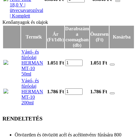
18,0 V |
ütvecsavarozóval
| Komplett
Kenőanyagok és olajok
Kenőanyagok és olajok
Darabszám
Ár
a
Összesen
Termék
Kosárba
(Ft/1db)
csomagban
(Ft)
(db)
Vágó- és
fúróolaj
HERMAN
1.051 Ft
1.051
Ft
MT-10
50ml
Vágó- és
fúróolaj
HERMAN
1.786 Ft
1.786
Ft
MT-10
200ml
RENDELTETÉS
Ötvözetlen és ötvözött acél és acélöntvény fúrására 800