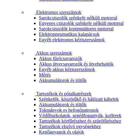
Elektromos szerszámok
Sarokcsiszolók szénkefe nélküli motorral
Egyenes csiszolók szénkefe nélküli motorral
Sarokcsiszolók kommutátoros motorral
Elektropneumatikus kalapácsok
Egyéb elektromos kéziszerszámok
Akkus szerszámok
Akkus fúrócsavarozók
Akkus ütvecsavarozók és ütvebehajtók
Egyéb akkus kéziszerszámok
Mérés
Akkumulátorok és töltők
Tartozékok és pótalkatrészek
Szénkefék, köszörűkő és hálózati kábelek
Akkumulátorok és töltők
Tokmányok es befogópatronok
Védőburkolatok, segédfogantyúk, kofferek
Tartozékok körfűrészhez és szúrófűrészhez
Tartozékok elszívó egységekhez
Kenőanyagok és olajok