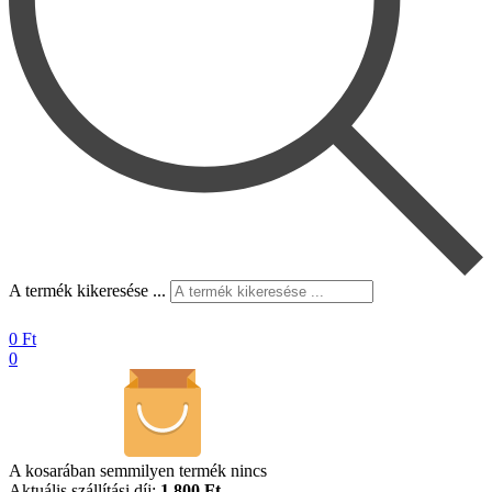
A termék kikeresése ...
0
Ft
0
A kosarában semmilyen termék nincs
Aktuális szállítási díj:
1.800 Ft