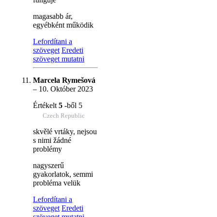
magasabb ár,
egyébként működik
Lefordítani a
szöveget
Eredeti
szöveget mutatni
Marcela Rymešová
–
10. Október 2023
Értékelt
5
-ből 5
Czech Republic
skvělé vrtáky, nejsou
s nimi žádné
problémy
nagyszerű
gyakorlatok, semmi
probléma velük
Lefordítani a
szöveget
Eredeti
szöveget mutatni