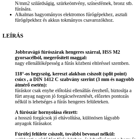
N/mm2 szilárdságig, szürkeöntvény, színesfémek, bronz stb.
fúrására.
Alkalmas hagyományos elektromos fúrógépekhez, asztali
fúrógépekhez és akkus tokmányos csavarozókhoz.
LEÍRÁS
Jobbravágó fúrószárak hengeres szárral, HSS M2
gyorsacélból, megerősített maggal:
nagy ellenállóképesség a fúrás közbeni eltöréssel szemben.
118°-os hegyszög, kereszt alakban csiszolt (split point)
csúcs , a DIN 1412 C szabvány szerint (3 mm és nagyobb
átmérő esetén):
fúráskor csak enyhe előtolási ellenállás érezhető, biztosítja a
fúrt anyag nagyon jó forgácselvezetését, előzetes pontozás
nélkül is lehetséges a fúrás hengeres felületeken.
A fúrószár hornyolása élezett:
a hosszú forgácsok jó eltávolítása, különösen lágyabb
anyagok fúrásakor.
Fúrófej felülete csiszolt, további bevonat nélkül: