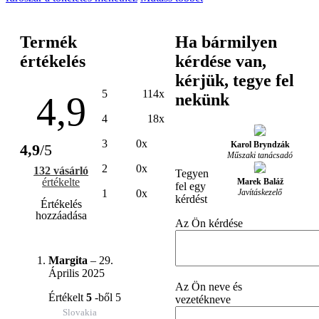
Termék
Ha bármilyen
értékelés
kérdése van,
kérjük, tegye fel
5
114x
4,9
nekünk
4
18x
3
0x
Karol Bryndzák
4,9
/5
Műszaki tanácsadó
2
0x
132 vásárló
Tegyen
értékelte
Marek Baláž
fel egy
Javításkezelő
1
0x
kérdést
Értékelés
hozzáadása
Az Ön kérdése
Margita
–
29.
Április 2025
Az Ön neve és
Értékelt
5
-ből 5
vezetékneve
Slovakia