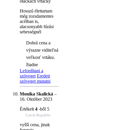
otáčkach vŕtačky
Hosszú élettartam
még rozsdamentes
acélban is,
alacsonyabb fúrási
sebességnél
Dobrá cena a
výrazne viditeľná
veľkosť vrtáku.
žiadne
Lefordítani a
szöveget
Eredeti
szöveget mutatni
Monika Skalická
–
16. Október 2023
Értékelt
4
-ből 5
Czech Republic
vyšší cena, jinak
funguje