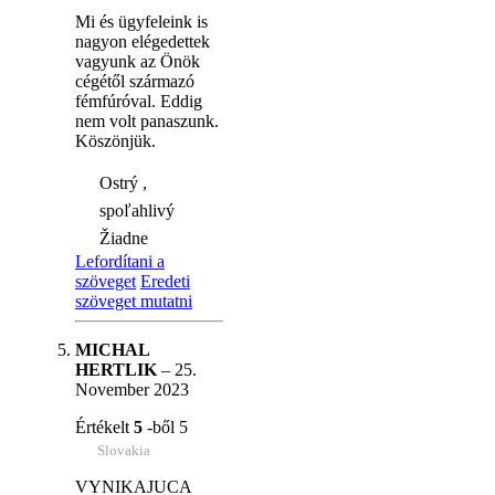
Mi és ügyfeleink is
nagyon elégedettek
vagyunk az Önök
cégétől származó
fémfúróval. Eddig
nem volt panaszunk.
Köszönjük.
Ostrý ,
spoľahlivý
Žiadne
Lefordítani a
szöveget
Eredeti
szöveget mutatni
MICHAL
HERTLIK
–
25.
November 2023
Értékelt
5
-ből 5
Slovakia
VYNIKAJUCA