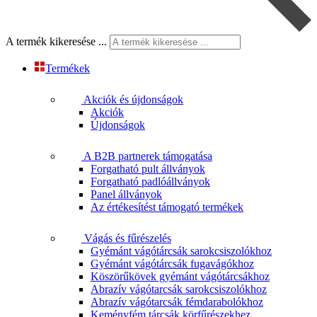
A termék kikeresése ...
Termékek
Akciók és újdonságok
Akciók
Újdonságok
A B2B partnerek támogatása
Forgatható pult állványok
Forgatható padlóállványok
Panel állványok
Az értékesítést támogató termékek
Vágás és fűrészelés
Gyémánt vágótárcsák sarokcsiszolókhoz
Gyémánt vágótárcsák fugavágókhoz
Köszörűkövek gyémánt vágótárcsákhoz
Abrazív vágótarcsák sarokcsiszolókhoz
Abrazív vágótarcsák fémdarabolókhoz
Keményfém tárcsák körfűrészekhez