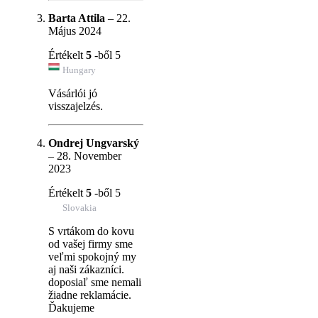
Barta Attila
–
22.
Május 2024
Értékelt
5
-ből 5
Hungary
Vásárlói jó
visszajelzés.
Ondrej Ungvarský
–
28. November
2023
Értékelt
5
-ből 5
Slovakia
S vrtákom do kovu
od vašej firmy sme
veľmi spokojný my
aj naši zákazníci.
doposiaľ sme nemali
žiadne reklamácie.
Ďakujeme