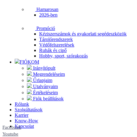
Hamarosan
2026-ben
Promóció
Kéziszerszámok és gyakorlati segédeszközök
Tárolórendszerek
Védőfelszerelések
Ruhák és cipő
Hobby, sport, szórakozás
FIÓKOM
Irányítópult
Megrendeléseim
Űrlapjaim
Utalványaim
Értékeléseim
Fiók beállítások
Rólunk
Szolgáltatások
Karrier
Know-How
Kapcsolat
Facebook
Youtube