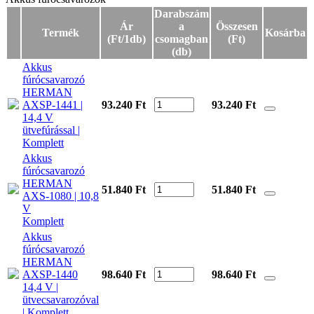
Darabszám
Ár
a
Összesen
Termék
Kosárba
(Ft/1db)
csomagban
(Ft)
(db)
Akkus
fúrócsavarozó
HERMAN
AXSP-1441 |
93.240 Ft
93.240
Ft
14,4 V
ütvefúrással |
Komplett
Akkus
fúrócsavarozó
HERMAN
51.840 Ft
51.840
Ft
AXS-1080 | 10,8
V
Komplett
Akkus
fúrócsavarozó
HERMAN
AXSP-1440
98.640 Ft
98.640
Ft
14,4 V |
ütvecsavarozóval
| Komplett