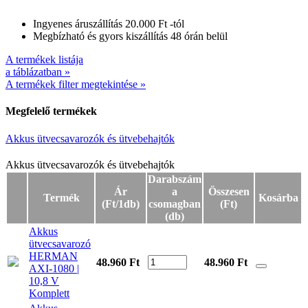
Ingyenes áruszállítás 20.000 Ft -tól
Megbízható és gyors kiszállítás 48 órán belül
A termékek listája
a táblázatban »
A termékek filter megtekintése »
Megfelelő termékek
Akkus ütvecsavarozók és ütvebehajtók
Akkus ütvecsavarozók és ütvebehajtók
Akkus ütvecsavarozók és ütvebehajtók
Darabszám
Ár
a
Összesen
Termék
Kosárba
(Ft/1db)
csomagban
(Ft)
(db)
Akkus
ütvecsavarozó
HERMAN
48.960 Ft
48.960
Ft
AXI-1080 |
10,8 V
Komplett