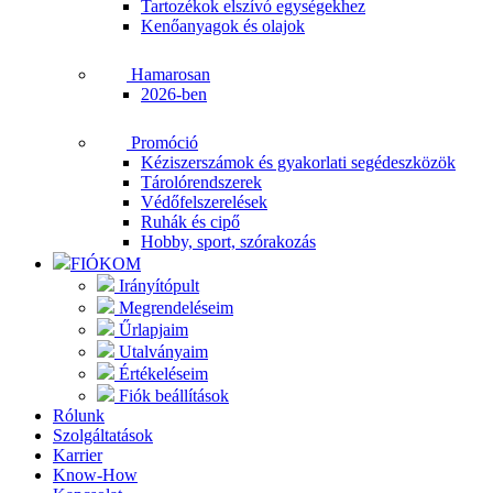
Tartozékok elszívó egységekhez
Kenőanyagok és olajok
Hamarosan
2026-ben
Promóció
Kéziszerszámok és gyakorlati segédeszközök
Tárolórendszerek
Védőfelszerelések
Ruhák és cipő
Hobby, sport, szórakozás
FIÓKOM
Irányítópult
Megrendeléseim
Űrlapjaim
Utalványaim
Értékeléseim
Fiók beállítások
Rólunk
Szolgáltatások
Karrier
Know-How