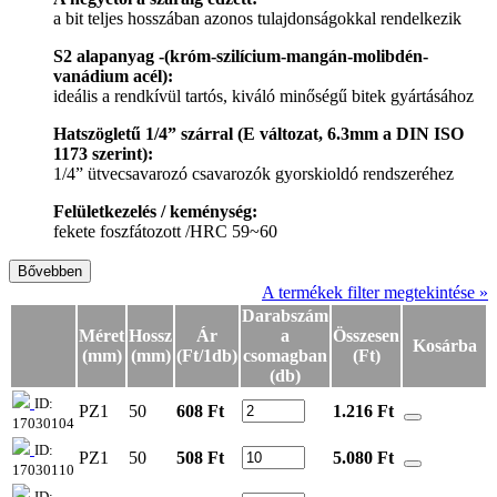
a bit teljes hosszában azonos tulajdonságokkal rendelkezik
S2 alapanyag -(króm-szilícium-mangán-molibdén-
vanádium acél):
ideális a rendkívül tartós, kiváló minőségű bitek gyártásához
Hatszögletű 1/4” szárral (E változat, 6.3mm a DIN ISO
1173 szerint):
1/4” ütvecsavarozó csavarozók gyorskioldó rendszeréhez
Felületkezelés / keménység:
fekete foszfátozott /HRC 59~60
Bővebben
A termékek filter megtekintése »
Darabszám
Méret
Hossz
Ár
a
Összesen
Kosárba
(mm)
(mm)
(Ft/1db)
csomagban
(Ft)
(db)
ID:
PZ1
50
608 Ft
1.216
Ft
17030104
ID:
PZ1
50
508 Ft
5.080
Ft
17030110
ID: