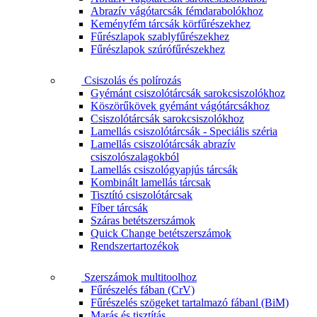
Abrazív vágótarcsák fémdarabolókhoz
Keményfém tárcsák körfűrészekhez
Fűrészlapok szablyfűrészekhez
Fűrészlapok szúrófűrészekhez
Csiszolás és polírozás
Gyémánt csiszolótárcsák sarokcsiszolókhoz
Köszörűkövek gyémánt vágótárcsákhoz
Csiszolótárcsák sarokcsiszolókhoz
Lamellás csiszolótárcsák - Speciális széria
Lamellás csiszolótárcsák abrazív
csiszolószalagokból
Lamellás csiszológyapjús tárcsák
Kombinált lamellás tárcsak
Tisztító csiszolótárcsak
Fíber tárcsák
Száras betétszerszámok
Quick Change betétszerszámok
Rendszertartozékok
Szerszámok multitoolhoz
Fűrészelés fában (CrV)
Fűrészelés szögeket tartalmazó fábanl (BiM)
Marás és tisztítás