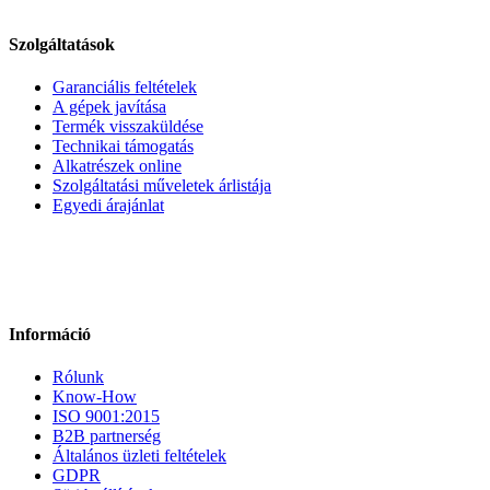
Szolgáltatások
Garanciális feltételek
A gépek javítása
Termék visszaküldése
Technikai támogatás
Alkatrészek online
Szolgáltatási műveletek árlistája
Egyedi árajánlat
Információ
Rólunk
Know-How
ISO 9001:2015
B2B partnerség
Általános üzleti feltételek
GDPR