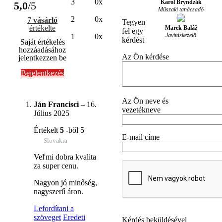
3
0x
Karol Bryndzák
5,0
/5
Műszaki tanácsadó
2
0x
7 vásárló
Tegyen
értékelte
Marek Baláž
fel egy
Javításkezelő
1
0x
kérdést
Saját értékelés
hozzáadásához
Az Ön kérdése
jelentkezzen be
Bejelentkezés
Az Ön neve és
Ján Francisci
–
16.
vezetékneve
Július 2025
Értékelt
5
-ből 5
E-mail címe
Slovakia
Veľmi dobra kvalita
za super cenu.
Nagyon jó minőség,
nagyszerű áron.
Lefordítani a
szöveget
Eredeti
Kérdés beküldésével