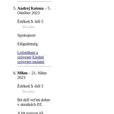
Andrej Katona
–
5.
Október 2023
Értékelt
5
-ből 5
Slovakia
Spokojnost
Elégedettség
Lefordítani a
szöveget
Eredeti
szöveget mutatni
Milan
–
21. Július
2023
Értékelt
5
-ből 5
Slovakia
Bit drží veľmi dobre
v skrutkách PZ.
A bit nagyon jól