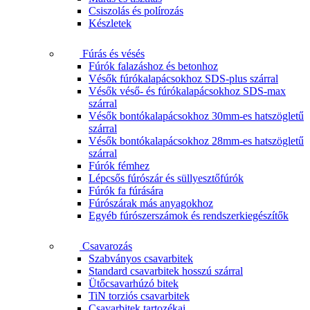
Csiszolás és polírozás
Készletek
Fúrás és vésés
Fúrók falazáshoz és betonhoz
Vésők fúrókalapácsokhoz SDS-plus szárral
Vésők véső- és fúrókalapácsokhoz SDS-max
szárral
Vésők bontókalapácsokhoz 30mm-es hatszögletű
szárral
Vésők bontókalapácsokhoz 28mm-es hatszögletű
szárral
Fúrók fémhez
Lépcsős fúrószár és süllyesztőfúrók
Fúrók fa fúrására
Fúrószárak más anyagokhoz
Egyéb fúrószerszámok és rendszerkiegészítők
Csavarozás
Szabványos csavarbitek
Standard csavarbitek hosszú szárral
Ütőcsavarhúzó bitek
TiN torziós csavarbitek
Csavarbitek tartozékai