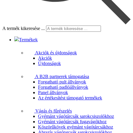
A termék kikeresése ...
Termékek
Akciók és újdonságok
Akciók
Újdonságok
A B2B partnerek támogatása
Forgatható pult állványok
Forgatható padlóállványok
Panel állványok
Az értékesítést támogató termékek
Vágás és fűrészelés
Gyémánt vágótárcsák sarokcsiszolókhoz
Gyémánt vágótárcsák fugavágókhoz
Köszörűkövek gyémánt vágótárcsákhoz
Abrazív vágótarcsák sarokcsiszolókhoz