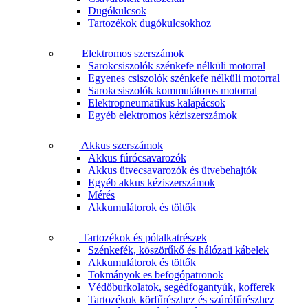
Dugókulcsok
Tartozékok dugókulcsokhoz
Elektromos szerszámok
Sarokcsiszolók szénkefe nélküli motorral
Egyenes csiszolók szénkefe nélküli motorral
Sarokcsiszolók kommutátoros motorral
Elektropneumatikus kalapácsok
Egyéb elektromos kéziszerszámok
Akkus szerszámok
Akkus fúrócsavarozók
Akkus ütvecsavarozók és ütvebehajtók
Egyéb akkus kéziszerszámok
Mérés
Akkumulátorok és töltők
Tartozékok és pótalkatrészek
Szénkefék, köszörűkő és hálózati kábelek
Akkumulátorok és töltők
Tokmányok es befogópatronok
Védőburkolatok, segédfogantyúk, kofferek
Tartozékok körfűrészhez és szúrófűrészhez