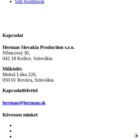
Süti beállítások
Kapcsolat
Herman Slovakia Production s.r.o.
Němcovej 30,
042 18 Košice, Szlovákia
Működés
Mokrá Lúka 226,
050 01 Revúca, Szlovákia
Kapcsolatfelvétel
herman@herman.sk
Kövessen minket