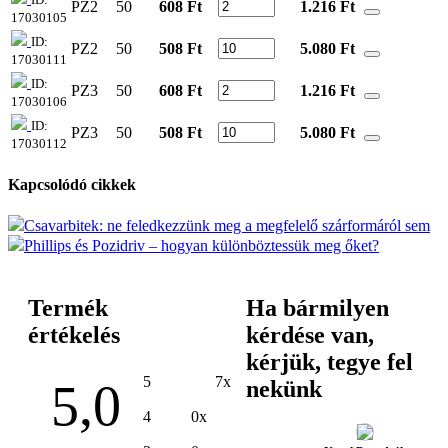
PZ2
50
608 Ft
1.216
Ft
17030105
ID:
PZ2
50
508 Ft
5.080
Ft
17030111
ID:
PZ3
50
608 Ft
1.216
Ft
17030106
ID:
PZ3
50
508 Ft
5.080
Ft
17030112
Kapcsolódó cikkek
Csavarbitek: ne feledkezzünk meg a megfelelő szárformáról sem
Phillips és Pozidriv – hogyan különböztessük meg őket?
Termék
Ha bármilyen
értékelés
kérdése van,
kérjük, tegye fel
5
7x
5,0
nekünk
4
0x