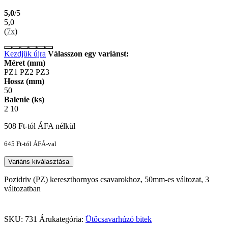
5,0
/5
5,0
(
7x
)
Kezdjük újra
Válasszon egy variánst:
Méret (mm)
PZ1
PZ2
PZ3
Hossz (mm)
50
Balenie (ks)
2
10
508
Ft
-tól ÁFA nélkül
645
Ft
-tól ÁFÁ-val
Variáns kiválasztása
Pozidriv (PZ) kereszthornyos csavarokhoz, 50mm-es változat, 3
változatban
SKU:
731
Árukategória:
Ütőcsavarhúzó bitek