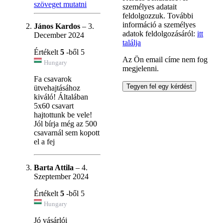
szöveget mutatni
személyes adatait
feldolgozzuk. További
információ a személyes
János Kardos
–
3.
adatok feldolgozásáról:
itt
December 2024
találja
Értékelt
5
-ből 5
Az Ön email címe nem fog
Hungary
megjelenni.
Fa csavarok
ütvehajtásához
kiváló! Általában
5x60 csavart
hajtottunk be vele!
Jól bírja még az 500
csavarnál sem kopott
el a fej
Barta Attila
–
4.
Szeptember 2024
Értékelt
5
-ből 5
Hungary
Jó vásárlói