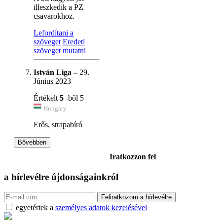
illeszkedik a PZ
csavarokhoz.
Lefordítani a
szöveget
Eredeti
szöveget mutatni
István Liga
–
29.
Június 2023
Értékelt
5
-ből 5
Hungary
Erős, strapabíró
Bővebben
Iratkozzon fel
a hírlevélre
újdonságainkról
egyetértek a
személyes adatok kezelésével