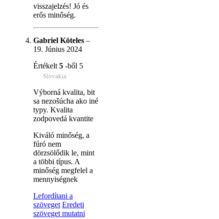
visszajelzés! Jó és
erős minőség.
Gabriel Köteles
–
19. Június 2024
Értékelt
5
-ből 5
Slovakia
Výborná kvalita, bit
sa nezošúcha ako iné
typy. Kvalita
zodpovedá kvantite
Kiváló minőség, a
fúró nem
dörzsölődik le, mint
a többi típus. A
minőség megfelel a
mennyiségnek
Lefordítani a
szöveget
Eredeti
szöveget mutatni