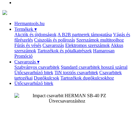
Hermantools.hu
Termékek
▾
Akciók és újdonságok
A B2B partnerek támogatása
Vágás és
fűrészelés
Csiszolás és polírozás
Szerszámok multitoolhoz
Fúrás és vésés
Csavarozás
Elektromos szerszámok
Akkus
szerszámok
Tartozékok és pótalkatrészek
Hamarosan
Promóció
Csavarozás
▾
Szabványos csavarbitek
Standard csavarbitek hosszú szárral
Ütőcsavarhúzó bitek
TiN torziós csavarbitek
Csavarbitek
tartozékai
Dugókulcsok
Tartozékok dugókulcsokhoz
Ütőcsavarhúzó bitek