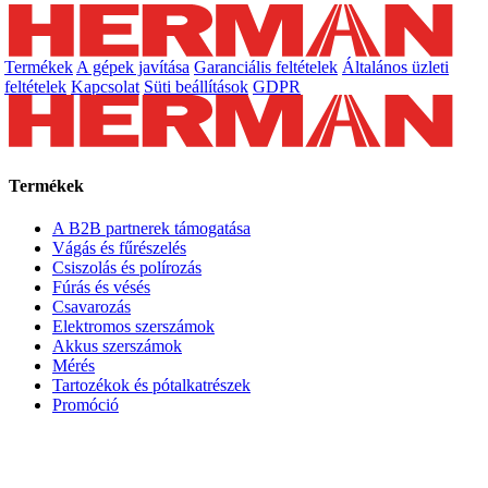
Termékek
A gépek javítása
Garanciális feltételek
Általános üzleti
feltételek
Kapcsolat
Süti beállítások
GDPR
Termékek
A B2B partnerek támogatása
Vágás és fűrészelés
Csiszolás és polírozás
Fúrás és vésés
Csavarozás
Elektromos szerszámok
Akkus szerszámok
Mérés
Tartozékok és pótalkatrészek
Promóció