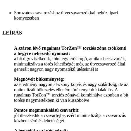
Sorozatos csavarozáshoz ütvecsavarozókkal nehéz, ipari
környezetben
LEÍRÁS
A száron lévő rugalmas TorZon™ torziós zóna csökkenti
a hegyre nehezedő nyomást:
a bit úgy viselkedik, mint egy erős rugó, amikor becsavarják,
minimalizálva a törés lehetőségét még az ütvecsavarozó által
generált nagyon nagy nyomatékú ütéseknél is
Megnövelt bitkeménység:
az eredmény nagyon alacsony kopás és nagy szilárdság, de az
optimalizált hőkezelés ellenére törékenyebb kialakítás. A
rugalmas TorZon™ torziós zónával kombinálva azonban a bit
törése nagymértékben ki van küszöbölve
Pontos megmunkálású csavarbit:
jól illeszkedik a csavarfejbe, ezért minimalizálja a csavarozás
közbeni sérülés lehetőségét
A hegyétől a száráig edzett: