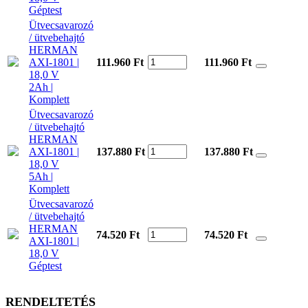
Géptest
Ütvecsavarozó
/ ütvebehajtó
HERMAN
AXI-1801 |
111.960 Ft
111.960
Ft
18,0 V
2Ah |
Komplett
Ütvecsavarozó
/ ütvebehajtó
HERMAN
AXI-1801 |
137.880 Ft
137.880
Ft
18,0 V
5Ah |
Komplett
Ütvecsavarozó
/ ütvebehajtó
HERMAN
74.520 Ft
74.520
Ft
AXI-1801 |
18,0 V
Géptest
RENDELTETÉS