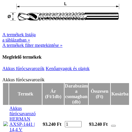
A termékek listája
a táblázatban »
A termékek filter megtekintése »
Megfelelő termékek
Akkus fúrócsavarozók
Kenőanyagok és olajok
Akkus fúrócsavarozók
Akkus fúrócsavarozók
Darabszám
Ár
a
Összesen
Termék
Kosárba
(Ft/1db)
csomagban
(Ft)
(db)
Akkus
fúrócsavarozó
HERMAN
AXSP-1441 |
93.240 Ft
93.240
Ft
14,4 V