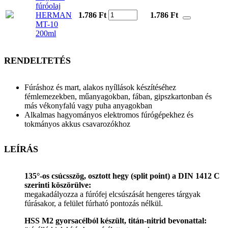
fúróolaj
HERMAN
1.786 Ft
1.786
Ft
MT-10
200ml
RENDELTETÉS
Fúráshoz és mart, alakos nyíllások készítéséhez
fémlemezekben, műanyagokban, fában, gipszkartonban és
más vékonyfalú vagy puha anyagokban
Alkalmas hagyományos elektromos fúrógépekhez és
tokmányos akkus csavarozókhoz
LEÍRÁS
135°-os csúcsszög, osztott hegy (split point) a DIN 1412 C
szerinti köszörülve:
megakadályozza a fúrófej elcsúszását hengeres tárgyak
fúrásakor, a felület fúrható pontozás nélkül.
HSS M2 gyorsacélból készült, titán-nitrid bevonattal: