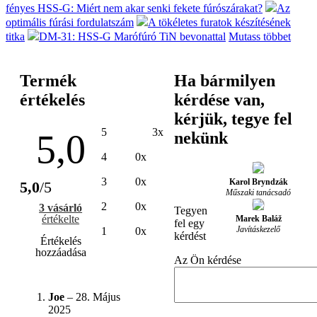
fényes HSS-G: Miért nem akar senki fekete fúrószárakat?
Az
optimális fúrási fordulatszám
A tökéletes furatok készítésének
titka
DM-31: HSS-G Marófúró TiN bevonattal
Mutass többet
Termék
Ha bármilyen
értékelés
kérdése van,
kérjük, tegye fel
5
3x
5,0
nekünk
4
0x
3
0x
Karol Bryndzák
5,0
/5
Műszaki tanácsadó
2
0x
3 vásárló
Tegyen
értékelte
Marek Baláž
fel egy
Javításkezelő
1
0x
kérdést
Értékelés
hozzáadása
Az Ön kérdése
Joe
–
28. Május
2025