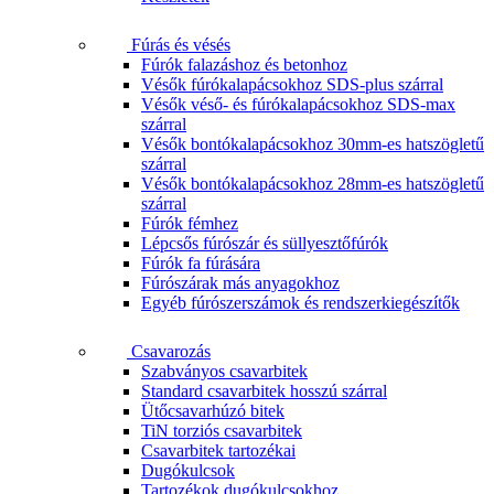
Fúrás és vésés
Fúrók falazáshoz és betonhoz
Vésők fúrókalapácsokhoz SDS-plus szárral
Vésők véső- és fúrókalapácsokhoz SDS-max
szárral
Vésők bontókalapácsokhoz 30mm-es hatszögletű
szárral
Vésők bontókalapácsokhoz 28mm-es hatszögletű
szárral
Fúrók fémhez
Lépcsős fúrószár és süllyesztőfúrók
Fúrók fa fúrására
Fúrószárak más anyagokhoz
Egyéb fúrószerszámok és rendszerkiegészítők
Csavarozás
Szabványos csavarbitek
Standard csavarbitek hosszú szárral
Ütőcsavarhúzó bitek
TiN torziós csavarbitek
Csavarbitek tartozékai
Dugókulcsok
Tartozékok dugókulcsokhoz