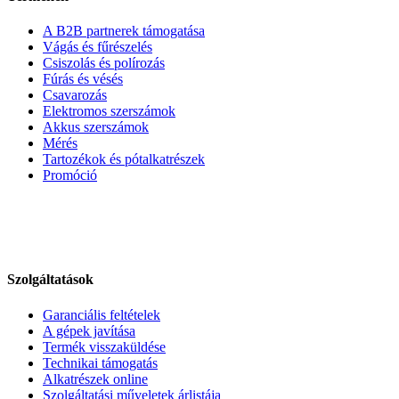
A B2B partnerek támogatása
Vágás és fűrészelés
Csiszolás és polírozás
Fúrás és vésés
Csavarozás
Elektromos szerszámok
Akkus szerszámok
Mérés
Tartozékok és pótalkatrészek
Promóció
Szolgáltatások
Garanciális feltételek
A gépek javítása
Termék visszaküldése
Technikai támogatás
Alkatrészek online
Szolgáltatási műveletek árlistája