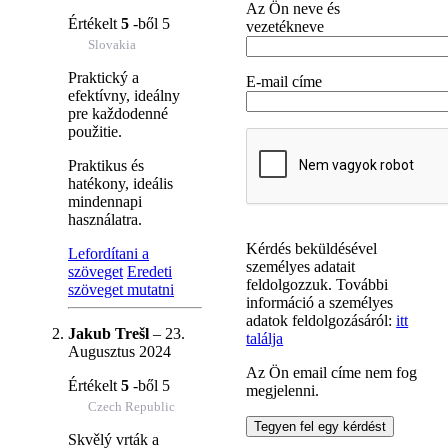
Az Ön neve és
Értékelt
5
-ből 5
vezetékneve
Slovakia
Praktický a
E-mail címe
efektívny, ideálny
pre každodenné
použitie.
Praktikus és
hatékony, ideális
mindennapi
használatra.
Kérdés beküldésével
Lefordítani a
személyes adatait
szöveget
Eredeti
feldolgozzuk. További
szöveget mutatni
információ a személyes
adatok feldolgozásáról:
itt
Jakub Trešl
–
23.
találja
Augusztus 2024
Az Ön email címe nem fog
Értékelt
5
-ből 5
megjelenni.
Czech Republic
Skvělý vrták a