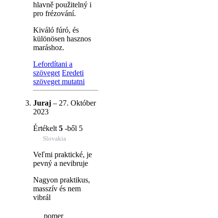
hlavně použitelný i
pro frézování.
Kiváló fúró, és
különösen hasznos
maráshoz.
Lefordítani a
szöveget
Eredeti
szöveget mutatni
Juraj
–
27. Október
2023
Értékelt
5
-ből 5
Slovakia
Veľmi praktické, je
pevný a nevibruje
Nagyon praktikus,
masszív és nem
vibrál
pomer