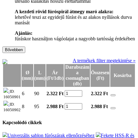
ütésálló kialakítás hosszú élettartammal
A kezdeti rövid fúróspirál átmegy maró alakra:
lehetővé teszi az egyidejű fúrást és az alakos nyíllások durva
marását
Ajánlás:
fúráskor használjon vágóolajat a nagyobb tartósság érdekében
Bővebben
A termékek filter megtekintése »
Darabszám
Ø
L
Ár
a
Összesen
Kosárba
(mm)
(mm)
(Ft/1db)
csomagban
(Ft)
(db)
ID:
6
90
2.322 Ft
2.322
Ft
16050901
ID:
8
95
2.988 Ft
2.988
Ft
16050902
Kapcsolódó cikkek
Univerzális sablon fúrószárak ellenőrzéséhez
Fekete HSS-R és