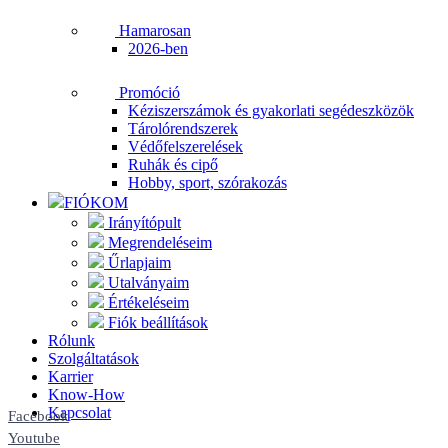
Hamarosan
2026-ben
Promóció
Kéziszerszámok és gyakorlati segédeszközök
Tárolórendszerek
Védőfelszerelések
Ruhák és cipő
Hobby, sport, szórakozás
FIÓKOM
Irányítópult
Megrendeléseim
Űrlapjaim
Utalványaim
Értékeléseim
Fiók beállítások
Rólunk
Szolgáltatások
Karrier
Know-How
Kapcsolat
Facebook
Youtube