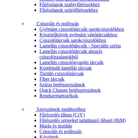
Fűrészlapok szablyfűrészekhez
Fűrészlapok szúrófűrészekhez
Csiszolás és polírozás
Gyémánt csiszolótárcsák sarokcsiszolókhoz
Köszörűkövek gyémánt vágótárcsákhoz
Csiszolótárcsák sarokcsiszolókhoz
Lamellás csiszolótárcsák - Speciális széria
Lamellás csiszolótárcsák abrazív
csiszolószalagokból
Lamellás csiszológyapjús tárcsák
Kombinált lamellás tárcsak
Tisztító csiszolótárcsak
Fíber tárcsák
Száras betétszerszámok
Quick Change betétszerszámok
Rendszertartozékok
Szerszámok multitoolhoz
Fűrészelés fában (CrV)
Fűrészelés szögeket tartalmazó fábanl (BiM)
Marás és tisztítás
Csiszolás és polírozás
Készletek