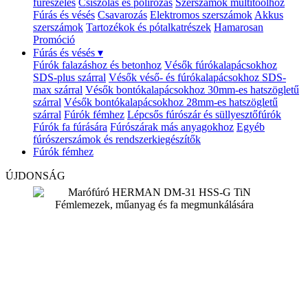
fűrészelés
Csiszolás és polírozás
Szerszámok multitoolhoz
Fúrás és vésés
Csavarozás
Elektromos szerszámok
Akkus
szerszámok
Tartozékok és pótalkatrészek
Hamarosan
Promóció
Fúrás és vésés
▾
Fúrók falazáshoz és betonhoz
Vésők fúrókalapácsokhoz
SDS-plus szárral
Vésők véső- és fúrókalapácsokhoz SDS-
max szárral
Vésők bontókalapácsokhoz 30mm-es hatszögletű
szárral
Vésők bontókalapácsokhoz 28mm-es hatszögletű
szárral
Fúrók fémhez
Lépcsős fúrószár és süllyesztőfúrók
Fúrók fa fúrására
Fúrószárak más anyagokhoz
Egyéb
fúrószerszámok és rendszerkiegészítők
Fúrók fémhez
ÚJDONSÁG