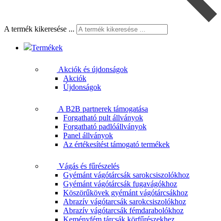
A termék kikeresése ...
Termékek
Akciók és újdonságok
Akciók
Újdonságok
A B2B partnerek támogatása
Forgatható pult állványok
Forgatható padlóállványok
Panel állványok
Az értékesítést támogató termékek
Vágás és fűrészelés
Gyémánt vágótárcsák sarokcsiszolókhoz
Gyémánt vágótárcsák fugavágókhoz
Köszörűkövek gyémánt vágótárcsákhoz
Abrazív vágótarcsák sarokcsiszolókhoz
Abrazív vágótarcsák fémdarabolókhoz
Keményfém tárcsák körfűrészekhez