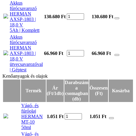
Akkus
fúrócsavarozó
HERMAN
130.680 Ft
130.680
Ft
AXSP-1803 |
18,0 V
5Ah | Komplett
Akkus
fúrócsavarozó
HERMAN
AXSP-1803 |
66.960 Ft
66.960
Ft
18,0 V
ütvecsavarozóval
| Géptest
Kenőanyagok és olajok
Kenőanyagok és olajok
Darabszám
Ár
a
Összesen
Termék
Kosárba
(Ft/1db)
csomagban
(Ft)
(db)
Vágó- és
fúróolaj
HERMAN
1.051 Ft
1.051
Ft
MT-10
50ml
Vágó- és