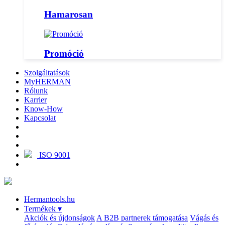
Hamarosan
Promóció
Szolgáltatások
MyHERMAN
Rólunk
Karrier
Know-How
Kapcsolat
ISO 9001
Hermantools.hu
Termékek
▾
Akciók és újdonságok
A B2B partnerek támogatása
Vágás és