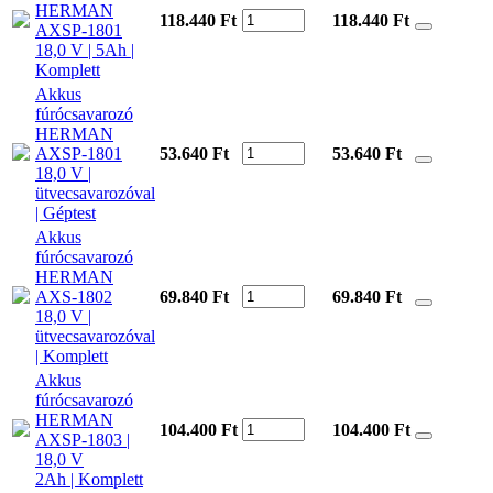
HERMAN
118.440 Ft
118.440
Ft
AXSP-1801
18,0 V | 5Ah |
Komplett
Akkus
fúrócsavarozó
HERMAN
AXSP-1801
53.640 Ft
53.640
Ft
18,0 V |
ütvecsavarozóval
| Géptest
Akkus
fúrócsavarozó
HERMAN
AXS-1802
69.840 Ft
69.840
Ft
18,0 V |
ütvecsavarozóval
| Komplett
Akkus
fúrócsavarozó
HERMAN
104.400 Ft
104.400
Ft
AXSP-1803 |
18,0 V
2Ah | Komplett