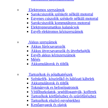
Elektromos szerszámok
Sarokcsiszolók szénkefe nélküli motorral
Egyenes csiszolók szénkefe nélküli motorral
Sarokcsiszolók kommutátoros motorral
Elektropneumatikus kalapácsok
Egyéb elektromos kéziszerszámok
Akkus szerszámok
Akkus fúrócsavarozók
Akkus ütvecsavarozók és ütvebehajtók
Egyéb akkus kéziszerszámok
Mérés
Akkumulátorok és töltők
Tartozékok és pótalkatrészek
Szénkefék, köszörűkő és hálózati kábelek
Akkumulátorok és töltők
Tokmányok es befogópatronok
Védőburkolatok, segédfogantyúk, kofferek
Tartozékok körfűrészhez és szúrófűrészhez
Tartozékok elszívó egységekhez
Kenőanyagok és olajok