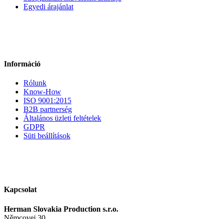
Egyedi árajánlat
Információ
Rólunk
Know-How
ISO 9001:2015
B2B partnerség
Általános üzleti feltételek
GDPR
Süti beállítások
Kapcsolat
Herman Slovakia Production s.r.o.
Němcovej 30,