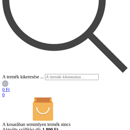
A termék kikeresése ...
0
Ft
0
A kosarában semmilyen termék nincs
Aktuális szállítási díj:
1.800 Ft