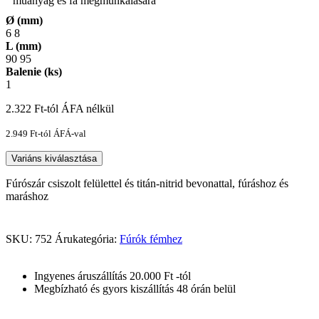
Ø (mm)
6
8
L (mm)
90
95
Balenie (ks)
1
2.322
Ft
-tól ÁFA nélkül
2.949
Ft
-tól ÁFÁ-val
Variáns kiválasztása
Fúrószár csiszolt felülettel és titán-nitrid bevonattal, fúráshoz és
maráshoz
SKU:
752
Árukategória:
Fúrók fémhez
Ingyenes áruszállítás 20.000 Ft -tól
Megbízható és gyors kiszállítás 48 órán belül