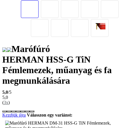
Marófúró
HERMAN HSS-G TiN
Fémlemezek, műanyag és fa
megmunkálására
5,0
/5
5,0
(
3x
)
Kezdjük újra
Válasszon egy variánst: