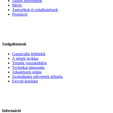
Akkus szerszámok
Mérés
Tartozékok és pótalkatrészek
Promóció
Szolgáltatások
Garanciális feltételek
A gépek javítása
Termék visszaküldése
Technikai támogatás
Alkatrészek online
Szolgáltatási műveletek árlistája
Egyedi árajánlat
Információ