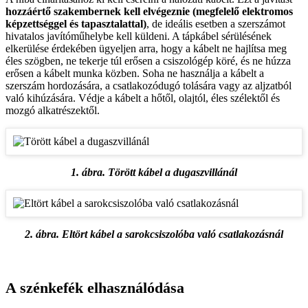
hozzáértő szakembernek kell elvégeznie (megfelelő elektromos
képzettséggel és tapasztalattal)
, de ideális esetben a szerszámot
hivatalos javítóműhelybe kell küldeni. A tápkábel sérülésének
elkerülése érdekében ügyeljen arra, hogy a kábelt ne hajlítsa meg
éles szögben, ne tekerje túl erősen a csiszológép köré, és ne húzza
erősen a kábelt munka közben. Soha ne használja a kábelt a
szerszám hordozására, a csatlakozódugó tolására vagy az aljzatból
való kihúzására. Védje a kábelt a hőtől, olajtól, éles szélektől és
mozgó alkatrészektől.
1. ábra. Törött kábel a dugaszvillánál
2. ábra. Eltört kábel a sarokcsiszolóba való csatlakozásnál
A szénkefék elhasználódása