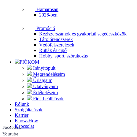
Hamarosan
2026-ben
Promóció
Kéziszerszámok és gyakorlati segédeszközök
Tárolórendszerek
Védőfelszerelések
Ruhák és cipő
Hobby, sport, szórakozás
FIÓKOM
Irányítópult
Megrendeléseim
Űrlapjaim
Utalványaim
Értékeléseim
Fiók beállítások
Rólunk
Szolgáltatások
Karrier
Know-How
Kapcsolat
Facebook
Youtube