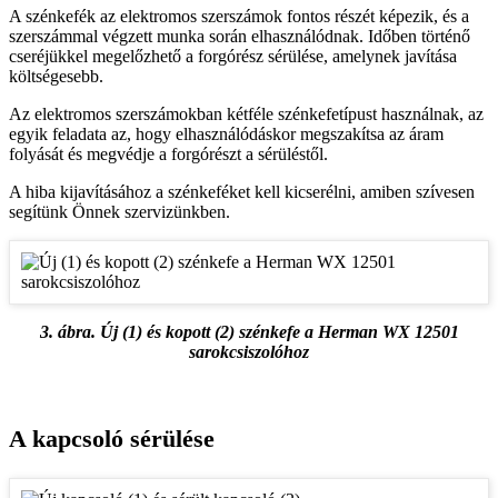
A szénkefék az elektromos szerszámok fontos részét képezik, és a
szerszámmal végzett munka során elhasználódnak. Időben történő
cseréjükkel megelőzhető a forgórész sérülése, amelynek javítása
költségesebb.
Az elektromos szerszámokban kétféle szénkefetípust használnak, az
egyik feladata az, hogy elhasználódáskor megszakítsa az áram
folyását és megvédje a forgórészt a sérüléstől.
A hiba kijavításához a szénkeféket kell kicserélni, amiben szívesen
segítünk Önnek szervizünkben.
3. ábra. Új (1) és kopott (2) szénkefe a Herman WX 12501
sarokcsiszolóhoz
A kapcsoló sérülése