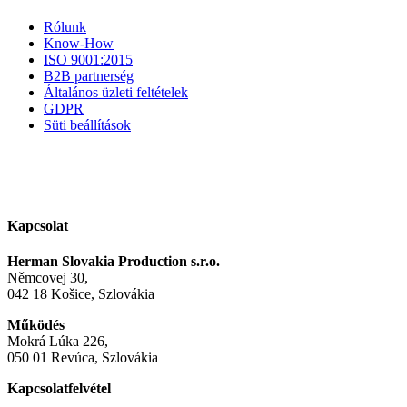
Rólunk
Know-How
ISO 9001:2015
B2B partnerség
Általános üzleti feltételek
GDPR
Süti beállítások
Kapcsolat
Herman Slovakia Production s.r.o.
Němcovej 30,
042 18 Košice, Szlovákia
Működés
Mokrá Lúka 226,
050 01 Revúca, Szlovákia
Kapcsolatfelvétel