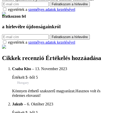
egyetértek a
személyes adatok kezelésével
Iratkozzon fel
a hírlevélre
újdonságainkról
egyetértek a
személyes adatok kezelésével
Cikkek recenzió
Értékelés hozzáadása
Csaba Kiss
–
13. November 2023
Értékelt
5
-ből 5
Hungary
Könnyen érthető szakszerű magyarázat.Hasznos volt és
érdemes elovasni!
Jakub
–
6. Október 2023
Értékelt
5
-ből 5