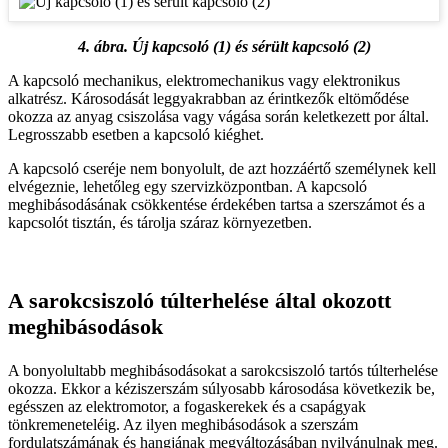
4. ábra. Új kapcsoló (1) és sérült kapcsoló (2)
A kapcsoló mechanikus, elektromechanikus vagy elektronikus
alkatrész. Károsodását leggyakrabban az érintkezők eltömődése
okozza az anyag csiszolása vagy vágása során keletkezett por által.
Legrosszabb esetben a kapcsoló kiéghet.
A kapcsoló cseréje nem bonyolult, de azt hozzáértő személynek kell
elvégeznie, lehetőleg egy szervizközpontban. A kapcsoló
meghibásodásának csökkentése érdekében tartsa a szerszámot és a
kapcsolót tisztán, és tárolja száraz környezetben.
A sarokcsiszoló túlterhelése által okozott
meghibásodások
A bonyolultabb meghibásodásokat a sarokcsiszoló tartós túlterhelése
okozza. Ekkor a kéziszerszám súlyosabb károsodása következik be,
egésszen az elektromotor, a fogaskerekek és a csapágyak
tönkremeneteléig. Az ilyen meghibásodások a szerszám
fordulatszámának és hangjának megváltozásában nyilvánulnak meg.