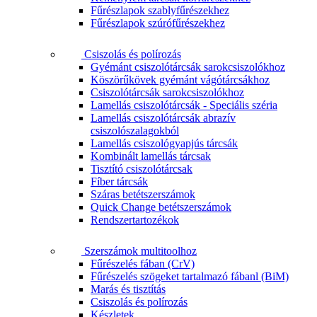
Fűrészlapok szablyfűrészekhez
Fűrészlapok szúrófűrészekhez
Csiszolás és polírozás
Gyémánt csiszolótárcsák sarokcsiszolókhoz
Köszörűkövek gyémánt vágótárcsákhoz
Csiszolótárcsák sarokcsiszolókhoz
Lamellás csiszolótárcsák - Speciális széria
Lamellás csiszolótárcsák abrazív
csiszolószalagokból
Lamellás csiszológyapjús tárcsák
Kombinált lamellás tárcsak
Tisztító csiszolótárcsak
Fíber tárcsák
Száras betétszerszámok
Quick Change betétszerszámok
Rendszertartozékok
Szerszámok multitoolhoz
Fűrészelés fában (CrV)
Fűrészelés szögeket tartalmazó fábanl (BiM)
Marás és tisztítás
Csiszolás és polírozás
Készletek