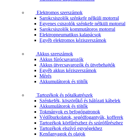
Elektromos szerszámok
Sarokcsiszolók szénkefe nélküli motorral
Egyenes csiszolók szénkefe nélküli motorral
Sarokcsiszolók kommutátoros motorral
Elektropneumatikus kalapácsok
Egyéb elektromos kéziszerszámok
Akkus szerszámok
Akkus fúrócsavarozók
Akkus ütvecsavarozók és ütvebehajtók
Egyéb akkus kéziszerszámok
Mérés
Akkumulátorok és töltők
Tartozékok és pótalkatrészek
Szénkefék, köszörűkő és hálózati kábelek
Akkumulátorok és töltők
Tokmányok es befogópatronok
Védőburkolatok, segédfogantyúk, kofferek
Tartozékok körfűrészhez és szúrófűrészhez
Tartozékok elszívó egységekhez
Kenőanyagok és olajok