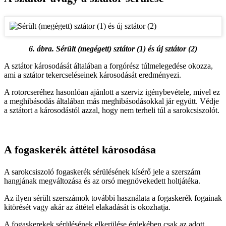
6. ábra. Sérült (megégett) sztátor (1) és új sztátor (2)
A sztátor károsodását általában a forgórész túlmelegedése okozza,
ami a sztátor tekercseléseinek károsodását eredményezi.
A rotorcseréhez hasonlóan ajánlott a szerviz igénybevétele, mivel ez
a meghibásodás általában más meghibásodásokkal jár együtt. Védje
a sztátort a károsodástól azzal, hogy nem terheli túl a sarokcsiszolót.
A fogaskerék áttétel károsodása
A sarokcsiszoló fogaskerék sérülésének kísérő jele a szerszám
hangjának megváltozása és az orsó megnövekedett holtjátéka.
Az ilyen sérült szerszámok további használata a fogaskerék fogainak
kitörését vagy akár az áttétel elakadását is okozhatja.
A fogaskerekek sérülésének elkerülése érdekében csak az adott