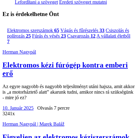
Lefordítani a szöveget
Eredeti szöveget mutatni
Ez is érdekelhetne Önt
Elektromos szerszámok
65
Vágás és fűrészelés
33
Csiszolás és
polírozás
25
Fúrás és vésés
23
Csavarozás
12
A vállalati életből
7
Herman Nagypál
Elektromos kézi fúrógép kontra emberi
erő
Az egyre nagyobb és nagyobb teljesítményt utáni hajsza, amit akkor
is „a motorháztető alatt” akarunk tudni, amikor nincs rá szükségünk
- mire jó ez?
10. Január 2025
Olvasás 7 percre
3241x
Herman Nagypál | Marek Baláž
Figyeljen az elektromos kéziszerszámok