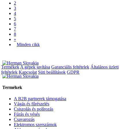
2
3
4
5
6
7
8
»
Minden cikk
Termékek
A gépek javítása
Garanciális feltételek
Általános üzleti
feltételek
Kapcsolat
Süti beállítások
GDPR
Termékek
A B2B partnerek támogatása
Vágás és fűrészelés
Csiszolás és polírozás
Fúrás és vésés
Csavarozás
Elektromos szerszámok