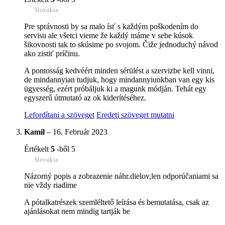
Slovakia
Pre správnosti by sa malo ísť s každým poškodením do
servisu ale všetci vieme že každý máme v sebe kúsok
šikovnosti tak to skúsime po svojom. Čiže jednoduchý návod
ako zistiť príčinu.
A pontosság kedvéért minden sérülést a szervizbe kell vinni,
de mindannyian tudjuk, hogy mindannyiunkban van egy kis
ügyesség, ezért próbáljuk ki a magunk módján. Tehát egy
egyszerű útmutató az ok kiderítéséhez.
Lefordítani a szöveget
Eredeti szöveget mutatni
Kamil
–
16. Február 2023
Értékelt
5
-ből 5
Slovakia
Názorný popis a zobrazenie náhr.dielov,len odporúčaniami sa
nie vždy riadime
A pótalkatrészek szemléltető leírása és bemutatása, csak az
ajánlásokat nem mindig tartják be