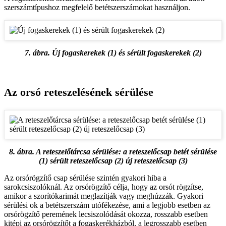
szerszámtípushoz megfelelő betétszerszámokat használjon.
7. ábra. Új fogaskerekek (1) és sérült fogaskerekek (2)
Az orsó reteszelésének sérülése
8. ábra. A reteszelőtárcsa sérülése: a reteszelőcsap betét sérülése
(1) sérült reteszelőcsap (2) új reteszelőcsap (3)
Az orsórögzítő csap sérülése szintén gyakori hiba a
sarokcsiszolóknál. Az orsórögzítő célja, hogy az orsót rögzítse,
amikor a szorítókarimát meglazítják vagy meghúzzák. Gyakori
sérülési ok a betétszerszám utófékezése, ami a legjobb esetben az
orsórögzítő peremének lecsiszolódását okozza, rosszabb esetben
kitépi az orsórögzítőt a fogaskerékházból, a legrosszabb esetben