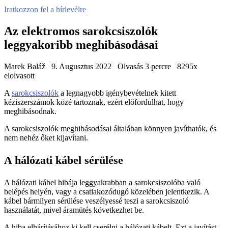
Iratkozzon fel a hírlevélre
Az elektromos sarokcsiszolók
leggyakoribb meghibásodásai
Marek Baláž
9. Augusztus 2022
Olvasás 3 percre
8295x
elolvasott
A
sarokcsiszolók
a legnagyobb igénybevételnek kitett
kéziszerszámok közé tartoznak, ezért előfordulhat, hogy
meghibásodnak.
A sarokcsiszolók meghibásodásai általában könnyen javíthatók, és
nem nehéz őket kijavítani.
A hálózati kábel sérülése
A hálózati kábel hibája leggyakrabban a sarokcsiszolóba való
belépés helyén, vagy a csatlakozódugó közelében jelentkezik. A
kábel bármilyen sérülése veszélyessé teszi a sarokcsiszoló
használatát, mivel áramütés következhet be.
A hiba elhárításához ki kell cserélni a hálózati kábelt. Ezt a javítást