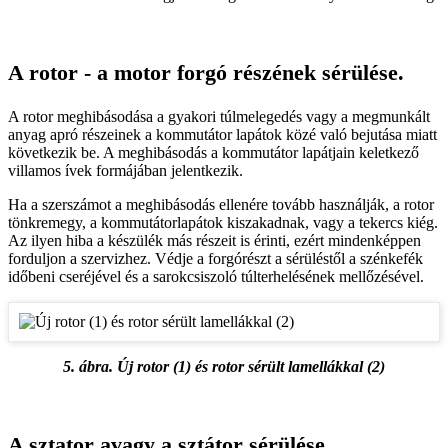
A rotor - a motor forgó részének sérülése.
A rotor meghibásodása a gyakori túlmelegedés vagy a megmunkált
anyag apró részeinek a kommutátor lapátok közé való bejutása miatt
következik be. A meghibásodás a kommutátor lapátjain keletkező
villamos ívek formájában jelentkezik.
Ha a szerszámot a meghibásodás ellenére tovább használják, a rotor
tönkremegy, a kommutátorlapátok kiszakadnak, vagy a tekercs kiég.
Az ilyen hiba a készülék más részeit is érinti, ezért mindenképpen
forduljon a szervizhez. Védje a forgórészt a sérüléstől a szénkefék
időbeni cseréjével és a sarokcsiszoló túlterhelésének mellőzésével.
5. ábra. Új rotor (1) és rotor sérült lamellákkal (2)
A sztator avagy a sztátor sérülése