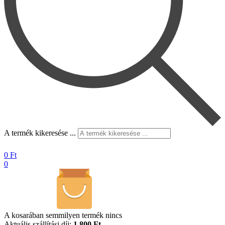
A termék kikeresése ...
0
Ft
0
A kosarában semmilyen termék nincs
Aktuális szállítási díj:
1.800 Ft