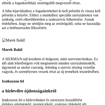
eltörik a fogaskerékház orsórögzítőt megvezető része.
A hiba kijavításához a fogaskerekeket ki kell préselni és vissza kell
préselni a helyére. Ehhez a munkához speciális szerszámokra van
szükség, ezért elkerülhetetlen a szakszerviz felkeresése. Annak
érdekében, hogy ne sérüljön meg az orsórögzítő, soha ne használja
azt a betétszerszám fékezésére.
Marek Baláž
A HERMAN-nál kezdtem el dolgozni, mint szerviztechnikus. Ez
idő alatt lehetőségem volt megismerni minden szerszámmodellt,
úgymond az utolsó csavarig. Jelenleg a szerviz részleg vezetője
vagyok, és személyesen veszek részt az új termékek tesztelésében.
Iratkozzon fel
a hírlevélre
újdonságainkról
Iratkozzon fel a hírlevelünkre és szerezzen hozzáférést
érdekes ajánlatokért, promóciókért, szakmai cikkekért stb.