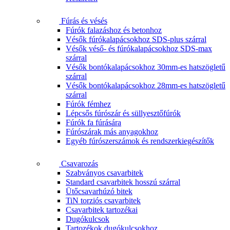
Fúrás és vésés
Fúrók falazáshoz és betonhoz
Vésők fúrókalapácsokhoz SDS-plus szárral
Vésők véső- és fúrókalapácsokhoz SDS-max
szárral
Vésők bontókalapácsokhoz 30mm-es hatszögletű
szárral
Vésők bontókalapácsokhoz 28mm-es hatszögletű
szárral
Fúrók fémhez
Lépcsős fúrószár és süllyesztőfúrók
Fúrók fa fúrására
Fúrószárak más anyagokhoz
Egyéb fúrószerszámok és rendszerkiegészítők
Csavarozás
Szabványos csavarbitek
Standard csavarbitek hosszú szárral
Ütőcsavarhúzó bitek
TiN torziós csavarbitek
Csavarbitek tartozékai
Dugókulcsok
Tartozékok dugókulcsokhoz