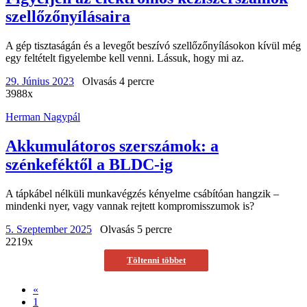
szellőzőnyílásaira
A gép tisztaságán és a levegőt beszívó szellőzőnyílásokon kívül még
egy feltételt figyelembe kell venni. Lássuk, hogy mi az.
29. Június 2023
Olvasás 4 percre
3988x
Herman Nagypál
Akkumulátoros szerszámok: a
szénkeféktől a BLDC-ig
A tápkábel nélküli munkavégzés kényelme csábítóan hangzik –
mindenki nyer, vagy vannak rejtett kompromisszumok is?
5. Szeptember 2025
Olvasás 5 percre
2219x
Töltenni többet
«
1