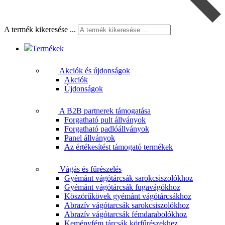
A termék kikeresése ...
Termékek
Akciók és újdonságok
Akciók
Újdonságok
A B2B partnerek támogatása
Forgatható pult állványok
Forgatható padlóállványok
Panel állványok
Az értékesítést támogató termékek
Vágás és fűrészelés
Gyémánt vágótárcsák sarokcsiszolókhoz
Gyémánt vágótárcsák fugavágókhoz
Köszörűkövek gyémánt vágótárcsákhoz
Abrazív vágótarcsák sarokcsiszolókhoz
Abrazív vágótarcsák fémdarabolókhoz
Keményfém tárcsák körfűrészekhez