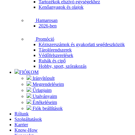
Tartozékok elszívó egységekhez
Kenőanyagok és olajok
Hamarosan
2026-ben
Promóció
Kéziszerszámok és gyakorlati segédeszközök
Tárolórendszerek
Védőfelszerelések
Ruhák és cipő
Hobby, sport, szórakozás
FIÓKOM
Irányítópult
Megrendeléseim
Űrlapjaim
Utalványaim
Értékeléseim
Fiók beállítások
Rólunk
Szolgáltatások
Karrier
Know-How