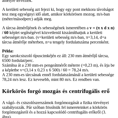
amelyre tervezték.
A kerületi sebesség azt fejezi ki, hogy egy pont mekkora távolságot
tesz meg egységnyi idő alatt, amikor körkörösen mozog. m/s-ban
(méter/másodperc) adják meg.
A tárcsa átmérőjének és sebességének ismeretében a
v = (π x d x n)
/ 60
képlet segítségével közvetlenül kiszámíthatjuk a kerületi
sebességet m/s-ban. (v=kerületi sebesség m/s-ban, π=3,14, d=a
tárcsa átmérője méterben, n=a tengely fordulatszáma percenként.
Példa:
Egy sarokcsiszoló típuscimkéjén ez áll: 230 mm átmérőjű tárcsa,
6500 fordulat/perc.
Számítsa át a 230 mm-es pengeátmérőt méterre (=0,23 m), és írja be
a képletbe v=(3,14 x 0,23 x 6 500) / 60 = 78,24 m/s.
A 230 mm-es tárcsának ennél fordulatszámánál a kerületi sebessége
78,24 m/s lesz. Ez kevesebb, mint 80 m/s. Ez rendben van.
Körkörös forgó mozgás és centrifugális erő
A vágó- és csiszolószerszámok forgómozgását a fizika törvényei
szabályozzák. Pár szóban frissítsük fel ismereteinket a körkörös
forgómozgásról és a hozzá kapcsolódó centrifugális erőkről (3.
ábra).