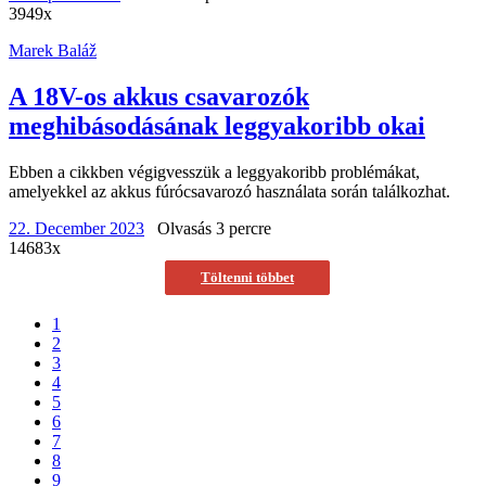
3949x
Marek Baláž
A 18V-os akkus csavarozók
meghibásodásának leggyakoribb okai
Ebben a cikkben végigvesszük a leggyakoribb problémákat,
amelyekkel az akkus fúrócsavarozó használata során találkozhat.
22. December 2023
Olvasás 3 percre
14683x
Töltenni többet
1
2
3
4
5
6
7
8
9