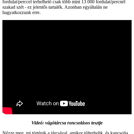
fordulat/perccel terhelhető csak több mint 13 000 fordulat/percnél
szakad szét - ez jelentős tartalék. Azonban egyáltalán ne
hagyatkozzunk erre.
Videó: vágótárcsa roncsolásos tesztje
Nézze meg, mi történik a tárcsával, amikor túlterhelik, és kapcsolja