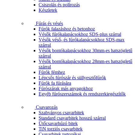
Csiszolás és polírozás
Készletek
Fúrás és vésés
Fúrók falazáshoz és betonhoz
Vésők fúrókalapácsokhoz SDS-plus szárral
Vésők véső- és fúrókalapácsokhoz SDS-max
szárral
Vésők bontókalapácsokhoz 30mm-es hatszögletű
szárral
Vésők bontókalapácsokhoz 28mm-es hatszögletű
szárral
Fúrók fémhez
Lépcsős fúrószár és süllyesztőfúrók
Fúrók fa fúrására
Fúrószárak más anyagokhoz
Egyéb fúrószerszámok és rendszerkiegészítők
Csavarozás
Szabványos csavarbitek
Standard csavarbitek hosszú szárral
Ütőcsavarhúzó bitek
TiN torziós csavarbitek
Csavarbitek tartozékai