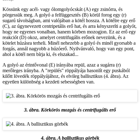
Kössünk egy acél- vagy ólomgolyócskát (A) egy zsinórra, és
pörgessük meg. A golyó a felfüggesztés (B) körül forog egy (r)
sugarú távolságban, ami valójában a kötél hossza. A kötélre egy erő
(C), az úgynevezett centripetális erő hat, és arra kényszeríti a golyót,
hogy ne egyenes vonalban, hanem körben mozogjon. Ez az erő egy
reakciót (D) okoz, amelyet centrifugális erőnek nevezünk, és a
kötelet húzásra terheli. Minél nehezebb a golyó és minél gyorsabb a
forgás, annál nagyobb a húzóerő. Nyilvánvaló, hogy van egy pont,
ahol a kötél nem bírja ki, és elszakad...
A golyó az érintővonal (E) irányába repül, azaz a sugárra (r)
merőleges irányba. A "repülés" röppályája hasonlít egy puskából
kilőtt lövedék röppályájához, és elvileg ballisztikus (4. ábra). Az
egyetlen különbség a kezdeti sebességben van.
3. ábra. Körkörös mozgás és centrifugális erő
4. ábra. A ballisztikus görbék