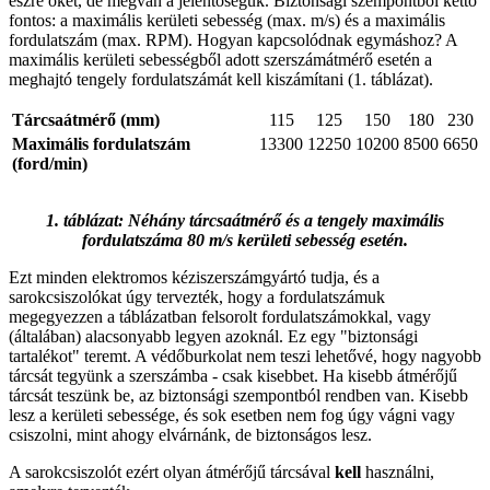
észre őket, de megvan a jelentőségük. Biztonsági szempontból kettő
fontos: a maximális kerületi sebesség (max. m/s) és a maximális
fordulatszám (max. RPM). Hogyan kapcsolódnak egymáshoz? A
maximális kerületi sebességből adott szerszámátmérő esetén a
meghajtó tengely fordulatszámát kell kiszámítani (1. táblázat).
Tárcsaátmérő (mm)
115
125
150
180
230
Maximális fordulatszám
13300
12250
10200
8500
6650
(ford/min)
1. táblázat: Néhány tárcsaátmérő és a tengely maximális
fordulatszáma 80 m/s kerületi sebesség esetén.
Ezt minden elektromos kéziszerszámgyártó tudja, és a
sarokcsiszolókat úgy tervezték, hogy a fordulatszámuk
megegyezzen a táblázatban felsorolt fordulatszámokkal, vagy
(általában) alacsonyabb legyen azoknál. Ez egy "biztonsági
tartalékot" teremt. A védőburkolat nem teszi lehetővé, hogy nagyobb
tárcsát tegyünk a szerszámba - csak kisebbet. Ha kisebb átmérőjű
tárcsát teszünk be, az biztonsági szempontból rendben van. Kisebb
lesz a kerületi sebessége, és sok esetben nem fog úgy vágni vagy
csiszolni, mint ahogy elvárnánk, de biztonságos lesz.
A sarokcsiszolót ezért olyan átmérőjű tárcsával
kell
használni,