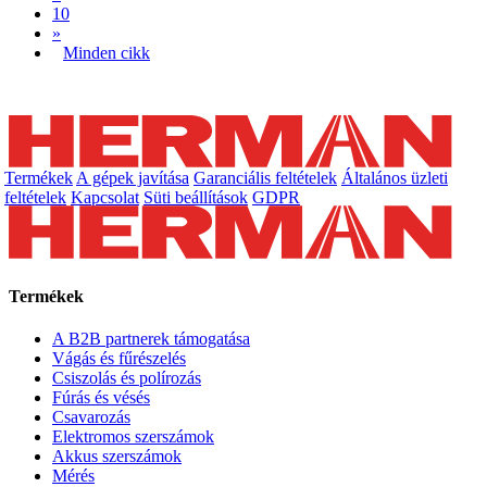
10
»
Minden cikk
Termékek
A gépek javítása
Garanciális feltételek
Általános üzleti
feltételek
Kapcsolat
Süti beállítások
GDPR
Termékek
A B2B partnerek támogatása
Vágás és fűrészelés
Csiszolás és polírozás
Fúrás és vésés
Csavarozás
Elektromos szerszámok
Akkus szerszámok
Mérés