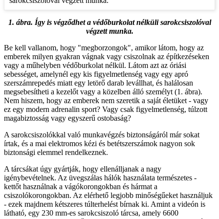
1. ábra. Így is végződhet a védőburkolat nélküli sarokcsiszolóval
végzett munka.
Be kell vallanom, hogy "megborzongok", amikor látom, hogy az
emberek milyen gyakran vágnak vagy csiszolnak az építkezéseken
vagy a műhelyben védőburkolat nélkül. Látom azt az óriási
sebességet, amelynél egy kis figyelmetlenség vagy egy apró
szerszámrepedés miatt egy letörő darab levállhat, és halálosan
megsebesítheti a kezelőt vagy a közelben álló személyt (1. ábra).
Nem hiszem, hogy az emberek nem szeretik a saját életüket - vagy
ez egy modern adrenalin sport? Vagy csak figyelmetlenség, túlzott
magabiztosság vagy egyszerű ostobaság?
A sarokcsiszolókkal való munkavégzés biztonságáról már sokat
írtak, és a mai elektromos kézi és betétszerszámok nagyon sok
biztonsági elemmel rendelkeznek.
A tárcsákat úgy gyártják, hogy ellenálljanak a nagy
igénybevételnek. Az üvegszálas hálók használata természetes -
kettőt használnak a vágókorongokban és hármat a
csiszolókorongokban. Az elérhető legjobb minőségűeket használjuk
- ezek majdnem kétszeres túlterhelést bírnak ki. Amint a videón is
látható, egy 230 mm-es sarokcsiszoló tárcsa, amely 6600