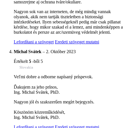
samozrejme aj ochrana tváre/okuliare.
Nagyon sok van az interneten, de még mindig vannak
olyanok, akik nem tartják tiszteletben a biztonsági
intézkedéseket. Ilyen sebességeknél pedig már csak pillanat
kérdése, hogy mikor szakad el a lemez, ami mindenképpen a
burkolatot és persze az arc/szemüveg védelmét jelenti.
Lefordítani a szöveget
Eredeti szöveget mutatni
Michal Svátek
–
2. Október 2023
Értékelt
5
-ből 5
Slovakia
Veľmi dobre a odborne napísaný príspevok.
Ďakujem za jeho prínos,
Ing. Michal Svátek, PhD.
Nagyon jól és szakszerűen megírt bejegyzés.
Köszönöm közreműködését,
Ing. Michal Svátek, PhD.
Lefordítani a szöveget
Eredeti szöveget mutatni