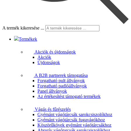
A termék kikeresése ...
Termékek
Akciók és újdonságok
Akciók
Újdonságok
A B2B partnerek támogatása
Forgatható pult állványok
Forgatható padlóállványok
Panel állványok
Az értékesítést támogató termékek
Vágás és fűrészelés
Gyémánt vágótárcsák sarokcsiszolókhoz
Gyémánt vágótárcsák fugavágókhoz
Köszörűkövek gyémánt vágótárcsákhoz
Abrazív vágótarcsák sarokcsiszolókhoz