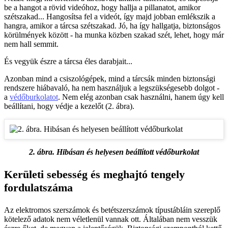
be a hangot a rövid videóhoz, hogy hallja a pillanatot, amikor
szétszakad... Hangosítsa fel a videót, így majd jobban emlékszik a
hangra, amikor a tárcsa szétszakad. Jó, ha így hallgatja, biztonságos
körülmények között - ha munka közben szakad szét, lehet, hogy már
nem hall semmit.
És vegyük észre a tárcsa éles darabjait...
Azonban mind a csiszológépek, mind a tárcsák minden biztonsági
rendszere hiábavaló, ha nem használjuk a legszükségesebb dolgot -
a
védőburkolatot
. Nem elég azonban csak használni, hanem úgy kell
beállítani, hogy védje a kezelőt (2. ábra).
2. ábra. Hibásan és helyesen beállított védőburkolat
Kerületi sebesség és meghajtó tengely
fordulatszáma
Az elektromos szerszámok és betétszerszámok típustábláin szereplő
kötelező adatok nem véletlenül vannak ott. Általában nem vesszük