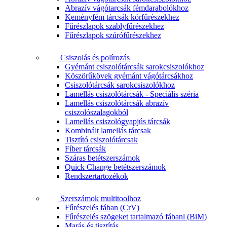
Abrazív vágótarcsák fémdarabolókhoz
Keményfém tárcsák körfűrészekhez
Fűrészlapok szablyfűrészekhez
Fűrészlapok szúrófűrészekhez
Csiszolás és polírozás
Gyémánt csiszolótárcsák sarokcsiszolókhoz
Köszörűkövek gyémánt vágótárcsákhoz
Csiszolótárcsák sarokcsiszolókhoz
Lamellás csiszolótárcsák - Speciális széria
Lamellás csiszolótárcsák abrazív
csiszolószalagokból
Lamellás csiszológyapjús tárcsák
Kombinált lamellás tárcsak
Tisztító csiszolótárcsak
Fíber tárcsák
Száras betétszerszámok
Quick Change betétszerszámok
Rendszertartozékok
Szerszámok multitoolhoz
Fűrészelés fában (CrV)
Fűrészelés szögeket tartalmazó fábanl (BiM)
Marás és tisztítás