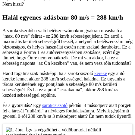
Nem hiszi?
Halál egyenes adásban: 80 m/s = 288 km/h
A sarokcsiszolóba való betétszerszámokon gyakran olvasható a
"max. 80 m/s" felirat - ez 288 km/h sebességet jelent. Ez arról a
maximális kerületi sebességről beszél, amelynél a betétszerszám még
biztonságos, és helyes használat esetén nem szakad darabokra. Ez a
sebesség a Forma-1-es autóversenyzésben szokásos, ezért úgy
tűnhet, hogy Önre nem vonatkozik. De mi van akkor, ha ez a
sebesség naponta "az Ön kezében" van, és nem vesz róla tudomást?
Hadd fogalmazzak másképp: ha a sarokcsiszoló
kereke
egy autó
kereke lenne, akkor 288 km/h sebességgel haladna. Ez ugyanis a
tárcsa kerületének egy pontjának a sebessége 80 m/s kerületi
sebességnél. És ha ez a pont "leszakadna", akkor 288 km/h-s
kezdeti sebességgel repülne.
És a gyorsulás? Egy
sarokcsiszoló
például 3 másodperc alatt pörgeti
fel a tárcsát "nulláról" a névleges fordulatszámra. Melyik gépjármű
gyorsul 0-ról 288 km/h-ra 3 másodperc alatt? Én nem tudok ilyenről.