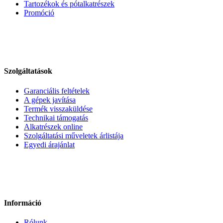
Tartozékok és pótalkatrészek
Promóció
Szolgáltatások
Garanciális feltételek
A gépek javítása
Termék visszaküldése
Technikai támogatás
Alkatrészek online
Szolgáltatási műveletek árlistája
Egyedi árajánlat
Információ
Rólunk