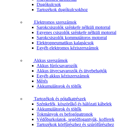
Dugókulcsok
Tartozékok dugókulcsokhoz
Elektromos szerszámok
Sarokcsiszolók szénkefe nélküli motorral
Egyenes csiszolók szénkefe nélküli motorral
Sarokcsiszolók kommutátoros motorral
Elektropneumatikus kalapácsok
Egyéb elektromos kéziszerszámok
Akkus szerszámok
Akkus fúrócsavarozók
Akkus ütvecsavarozók és ütvebehajtók
Egyéb akkus kéziszerszámok
Mérés
Akkumulátorok és töltők
Tartozékok és pótalkatrészek
Szénkefék, köszörűkő és hálózati kábelek
Akkumulátorok és töltők
Tokmányok es befogópatronok
Védőburkolatok, segédfogantyúk, kofferek
Tartozékok körfűrészhez és szúrófűrészhez