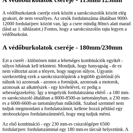
A védőburkolatok cseréje ezek között a sarokcsiszolók között elég
gyakori, de nem veszélyes. Az orsók fordulatszáma általában 9000-
12000 fordulat/perc között van, így a csere mindig 80m/s alatt marad
(lásd az 1. táblázatot.) Fontos, hogy a sarokcsiszolón rajta legyen a
védőburkolat.
A védőburkolatok cseréje - 180mm/230mm
Ezt a cserét - különösen mint a lehetséges kombinációk egyikét -
súlyos hibának kell tekinteni. Mondjuk, hogy hanyagság - de ez
nem változtat azon a tényen, hogy nagyon súlyos. Ugyanis
szerkezetileg ezek a sarokcsiszolópárok a legtöbb gyártónál (és
nálunk is) azonosak - azonos a formájuk, azonosak a motorok,
azonosak az alkatrészek - egy kivételével, ez pedig a
sebességszekrény. Így a tengelyük fordulatszáma eltérő - a 180 mm-
es sarokcsiszoló általában a 8000-8500-as tartományban, a 230 mm-
es a 6000-6600-as tartományban működik. Szabad szemmel nem
tudjuk megmondani a fordulatszámot, kellene hozzá például egy
stroboszkópos fordulatszámmérő, hogy meg tudjuk mérni.
Az első kombináció - egy 230 mm-es csiszológépre 6500
fordulat/perc fordulatszámmal egy 180 mm-es tárcsát helyeztünk. A