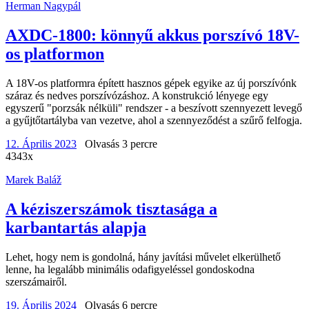
Herman Nagypál
AXDC-1800: könnyű akkus porszívó 18V-
os platformon
A 18V-os platformra épített hasznos gépek egyike az új porszívónk
száraz és nedves porszívózáshoz. A konstrukció lényege egy
egyszerű "porzsák nélküli" rendszer - a beszívott szennyezett levegő
a gyűjtőtartályba van vezetve, ahol a szennyeződést a szűrő felfogja.
12. Április 2023
Olvasás 3 percre
4343x
Marek Baláž
A kéziszerszámok tisztasága a
karbantartás alapja
Lehet, hogy nem is gondolná, hány javítási művelet elkerülhető
lenne, ha legalább minimális odafigyeléssel gondoskodna
szerszámairől.
19. Április 2024
Olvasás 6 percre