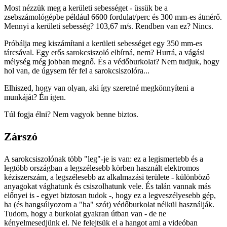
Most nézzük meg a kerületi sebességet - üssük be a
zsebszámológépbe például 6600 fordulat/perc és 300 mm-es átmérő.
Mennyi a kerületi sebesség? 103,67 m/s. Rendben van ez? Nincs.
Próbálja meg kiszámítani a kerületi sebességet egy 350 mm-es
tárcsával. Egy erős sarokcsiszoló elbírná, nem? Hurrá, a vágási
mélység még jobban megnő. És a védőburkolat? Nem tudjuk, hogy
hol van, de úgysem fér fel a sarokcsiszolóra...
Elhiszed, hogy van olyan, aki így szeretné megkönnyíteni a
munkáját? Én igen.
Túl fogja élni? Nem vagyok benne biztos.
Zárszó
A sarokcsiszolónak több "leg"-je is van: ez a legismertebb és a
legtöbb országban a legszélesebb körben használt elektromos
kéziszerszám, a legszélesebb az alkalmazási területe - különböző
anyagokat vághatunk és csiszolhatunk vele. És talán vannak más
előnyei is - egyet biztosan tudok -, hogy ez a legveszélyesebb gép,
ha (és hangsúlyozom a "ha" szót) védőburkolat nélkül használják.
Tudom, hogy a burkolat gyakran útban van - de ne
kényelmesedjünk el. Ne felejtsük el a hangot ami a videóban