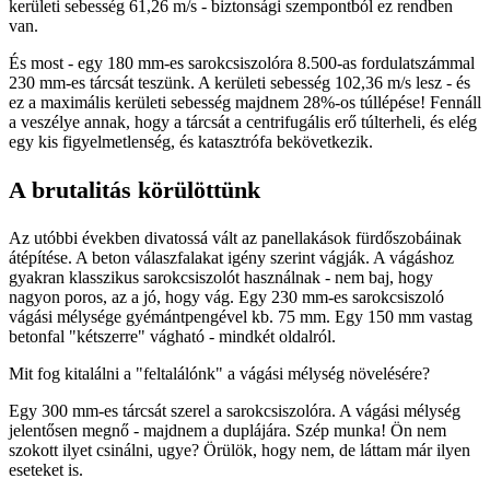
kerületi sebesség 61,26 m/s - biztonsági szempontból ez rendben
van.
És most - egy 180 mm-es sarokcsiszolóra 8.500-as fordulatszámmal
230 mm-es tárcsát teszünk. A kerületi sebesség 102,36 m/s lesz - és
ez a maximális kerületi sebesség majdnem 28%-os túllépése! Fennáll
a veszélye annak, hogy a tárcsát a centrifugális erő túlterheli, és elég
egy kis figyelmetlenség, és katasztrófa bekövetkezik.
A brutalitás körülöttünk
Az utóbbi években divatossá vált az panellakások fürdőszobáinak
átépítése. A beton válaszfalakat igény szerint vágják. A vágáshoz
gyakran klasszikus sarokcsiszolót használnak - nem baj, hogy
nagyon poros, az a jó, hogy vág. Egy 230 mm-es sarokcsiszoló
vágási mélysége gyémántpengével kb. 75 mm. Egy 150 mm vastag
betonfal "kétszerre" vágható - mindkét oldalról.
Mit fog kitalálni a "feltalálónk" a vágási mélység növelésére?
Egy 300 mm-es tárcsát szerel a sarokcsiszolóra. A vágási mélység
jelentősen megnő - majdnem a duplájára. Szép munka! Ön nem
szokott ilyet csinálni, ugye? Örülök, hogy nem, de láttam már ilyen
eseteket is.