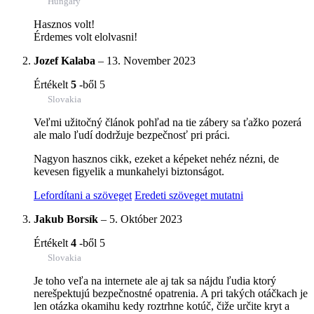
Hungary
Hasznos volt!
Érdemes volt elolvasni!
Jozef Kalaba
–
13. November 2023
Értékelt
5
-ből 5
Slovakia
Veľmi užitočný článok pohľad na tie zábery sa ťažko pozerá
ale malo ľudí dodržuje bezpečnosť pri práci.
Nagyon hasznos cikk, ezeket a képeket nehéz nézni, de
kevesen figyelik a munkahelyi biztonságot.
Lefordítani a szöveget
Eredeti szöveget mutatni
Jakub Borsík
–
5. Október 2023
Értékelt
4
-ből 5
Slovakia
Je toho veľa na internete ale aj tak sa nájdu ľudia ktorý
nerešpektujú bezpečnostné opatrenia. A pri takých otáčkach je
len otázka okamihu kedy roztrhne kotúč, čiže určite kryt a