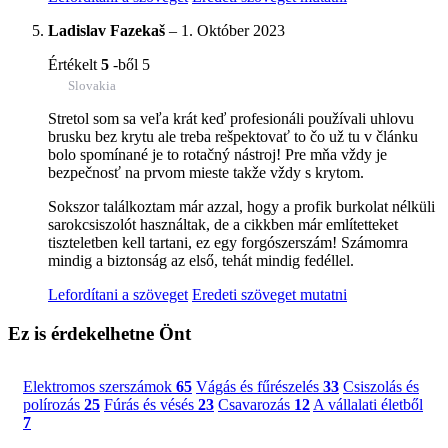
Ladislav Fazekaš
–
1. Október 2023
Értékelt
5
-ből 5
Slovakia
Stretol som sa veľa krát keď profesionáli používali uhlovu
brusku bez krytu ale treba rešpektovať to čo už tu v článku
bolo spomínané je to rotačný nástroj! Pre mňa vždy je
bezpečnosť na prvom mieste takže vždy s krytom.
Sokszor találkoztam már azzal, hogy a profik burkolat nélküli
sarokcsiszolót használtak, de a cikkben már említetteket
tiszteletben kell tartani, ez egy forgószerszám! Számomra
mindig a biztonság az első, tehát mindig fedéllel.
Lefordítani a szöveget
Eredeti szöveget mutatni
Ez is érdekelhetne Önt
Elektromos szerszámok
65
Vágás és fűrészelés
33
Csiszolás és
polírozás
25
Fúrás és vésés
23
Csavarozás
12
A vállalati életből
7