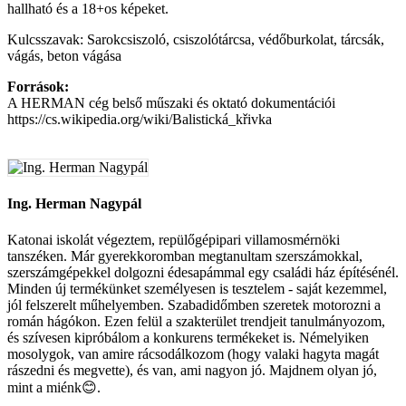
hallható és a 18+os képeket.
Kulcsszavak: Sarokcsiszoló, csiszolótárcsa, védőburkolat, tárcsák,
vágás, beton vágása
Források:
A HERMAN cég belső műszaki és oktató dokumentációi
https://cs.wikipedia.org/wiki/Balistická_křivka
Ing. Herman Nagypál
Katonai iskolát végeztem, repülőgépipari villamosmérnöki
tanszéken. Már gyerekkoromban megtanultam szerszámokkal,
szerszámgépekkel dolgozni édesapámmal egy családi ház építésénél.
Minden új termékünket személyesen is tesztelem - saját kezemmel,
jól felszerelt műhelyemben. Szabadidőmben szeretek motorozni a
román hágókon. Ezen felül a szakterület trendjeit tanulmányozom,
és szívesen kipróbálom a konkurens termékeket is. Némelyiken
mosolygok, van amire rácsodálkozom (hogy valaki hagyta magát
rászedni és megvette), és van, ami nagyon jó. Majdnem olyan jó,
mint a miénk😊.