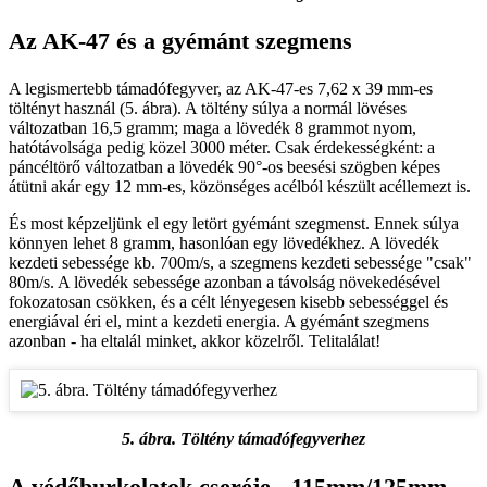
Az AK-47 és a gyémánt szegmens
A legismertebb támadófegyver, az AK-47-es 7,62 x 39 mm-es
töltényt használ (5. ábra). A töltény súlya a normál lövéses
változatban 16,5 gramm; maga a lövedék 8 grammot nyom,
hatótávolsága pedig közel 3000 méter. Csak érdekességként: a
páncéltörő változatban a lövedék 90°-os beesési szögben képes
átütni akár egy 12 mm-es, közönséges acélból készült acéllemezt is.
És most képzeljünk el egy letört gyémánt szegmenst. Ennek súlya
könnyen lehet 8 gramm, hasonlóan egy lövedékhez. A lövedék
kezdeti sebessége kb. 700m/s, a szegmens kezdeti sebessége "csak"
80m/s. A lövedék sebessége azonban a távolság növekedésével
fokozatosan csökken, és a célt lényegesen kisebb sebességgel és
energiával éri el, mint a kezdeti energia. A gyémánt szegmens
azonban - ha eltalál minket, akkor közelről. Telitalálat!
5. ábra. Töltény támadófegyverhez
A védőburkolatok cseréje - 115mm/125mm