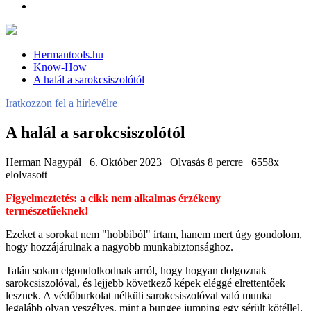
Hermantools.hu
Know-How
A halál a sarokcsiszolótól
Iratkozzon fel a hírlevélre
A halál a sarokcsiszolótól
Herman Nagypál
6. Október 2023
Olvasás 8 percre
6558x
elolvasott
Figyelmeztetés: a cikk nem alkalmas érzékeny
természetűeknek!
Ezeket a sorokat nem "hobbiból" írtam, hanem mert úgy gondolom,
hogy hozzájárulnak a nagyobb munkabiztonsághoz.
Talán sokan elgondolkodnak arról, hogy hogyan dolgoznak
sarokcsiszolóval, és lejjebb következő képek eléggé elrettentőek
lesznek. A védőburkolat nélküli sarokcsiszolóval való munka
legalább olyan veszélyes, mint a bungee jumping egy sérült kötéllel.