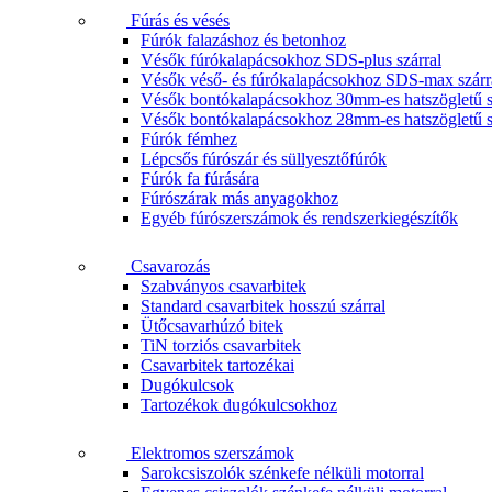
Fúrás és vésés
Fúrók falazáshoz és betonhoz
Vésők fúrókalapácsokhoz SDS-plus szárral
Vésők véső- és fúrókalapácsokhoz SDS-max szárr
Vésők bontókalapácsokhoz 30mm-es hatszögletű s
Vésők bontókalapácsokhoz 28mm-es hatszögletű s
Fúrók fémhez
Lépcsős fúrószár és süllyesztőfúrók
Fúrók fa fúrására
Fúrószárak más anyagokhoz
Egyéb fúrószerszámok és rendszerkiegészítők
Csavarozás
Szabványos csavarbitek
Standard csavarbitek hosszú szárral
Ütőcsavarhúzó bitek
TiN torziós csavarbitek
Csavarbitek tartozékai
Dugókulcsok
Tartozékok dugókulcsokhoz
Elektromos szerszámok
Sarokcsiszolók szénkefe nélküli motorral