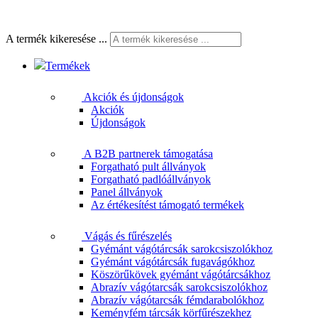
A termék kikeresése ...
Termékek
Akciók és újdonságok
Akciók
Újdonságok
A B2B partnerek támogatása
Forgatható pult állványok
Forgatható padlóállványok
Panel állványok
Az értékesítést támogató termékek
Vágás és fűrészelés
Gyémánt vágótárcsák sarokcsiszolókhoz
Gyémánt vágótárcsák fugavágókhoz
Köszörűkövek gyémánt vágótárcsákhoz
Abrazív vágótarcsák sarokcsiszolókhoz
Abrazív vágótarcsák fémdarabolókhoz
Keményfém tárcsák körfűrészekhez