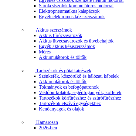
Egyenes csiszolók szénkefe nélküli motorral
Sarokcsiszolók kommutátoros motorral
Elektropneumatikus kalapácsok
Egyéb elektromos kéziszerszámok
Akkus szerszámok
Akkus fúrócsavarozók
Akkus ütvecsavarozók és ütvebehajtók
Egyéb akkus kéziszerszámok
Mérés
Akkumulátorok és töltők
Tartozékok és pótalkatrészek
Szénkefék, köszörűkő és hálózati kábelek
Akkumulátorok és töltők
Tokmányok es befogópatronok
Védőburkolatok, segédfogantyúk, kofferek
Tartozékok körfűrészhez és szúrófűrészhez
Tartozékok elszívó egységekhez
Kenőanyagok és olajok
Hamarosan
2026-ben