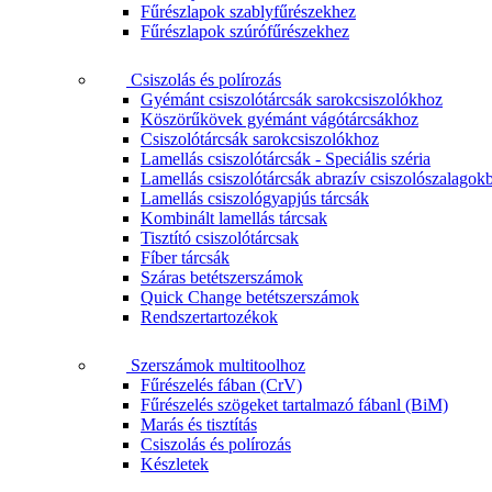
Fűrészlapok szablyfűrészekhez
Fűrészlapok szúrófűrészekhez
Csiszolás és polírozás
Gyémánt csiszolótárcsák sarokcsiszolókhoz
Köszörűkövek gyémánt vágótárcsákhoz
Csiszolótárcsák sarokcsiszolókhoz
Lamellás csiszolótárcsák - Speciális széria
Lamellás csiszolótárcsák abrazív csiszolószalagok
Lamellás csiszológyapjús tárcsák
Kombinált lamellás tárcsak
Tisztító csiszolótárcsak
Fíber tárcsák
Száras betétszerszámok
Quick Change betétszerszámok
Rendszertartozékok
Szerszámok multitoolhoz
Fűrészelés fában (CrV)
Fűrészelés szögeket tartalmazó fábanl (BiM)
Marás és tisztítás
Csiszolás és polírozás
Készletek