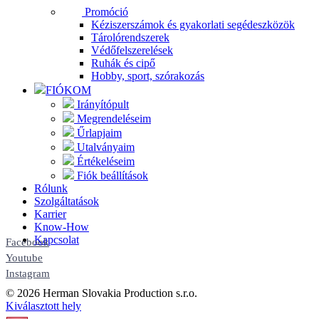
Promóció
Kéziszerszámok és gyakorlati segédeszközök
Tárolórendszerek
Védőfelszerelések
Ruhák és cipő
Hobby, sport, szórakozás
FIÓKOM
Irányítópult
Megrendeléseim
Űrlapjaim
Utalványaim
Értékeléseim
Fiók beállítások
Rólunk
Szolgáltatások
Karrier
Know-How
Kapcsolat
Facebook
Youtube
Instagram
© 2026 Herman Slovakia Production s.r.o.
Kiválasztott hely