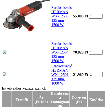
Sarokcsiszoló
HERMAN
WX-12503
55.080 Ft
125 mm |
1500 W
Sarokcsiszoló
HERMAN
WX-12504
70.920 Ft
125 mm |
1500 W
Sarokcsiszoló
HERMAN
WX-12501
21.960 Ft
125 mm |
1000 W
Egyéb akkus kéziszerszámok
Egyéb akkus kéziszerszámok
Darabszám
Ár
a
Összesen
Termék
Kosárba
(Ft/1db)
csomagban
(Ft)
(db)