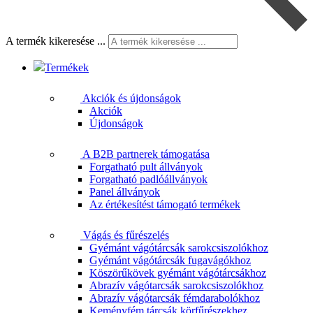
A termék kikeresése ...
Termékek
Akciók és újdonságok
Akciók
Újdonságok
A B2B partnerek támogatása
Forgatható pult állványok
Forgatható padlóállványok
Panel állványok
Az értékesítést támogató termékek
Vágás és fűrészelés
Gyémánt vágótárcsák sarokcsiszolókhoz
Gyémánt vágótárcsák fugavágókhoz
Köszörűkövek gyémánt vágótárcsákhoz
Abrazív vágótarcsák sarokcsiszolókhoz
Abrazív vágótarcsák fémdarabolókhoz
Keményfém tárcsák körfűrészekhez