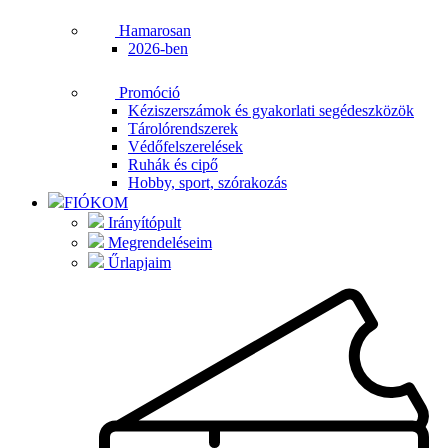
Hamarosan
2026-ben
Promóció
Kéziszerszámok és gyakorlati segédeszközök
Tárolórendszerek
Védőfelszerelések
Ruhák és cipő
Hobby, sport, szórakozás
FIÓKOM
Irányítópult
Megrendeléseim
Űrlapjaim