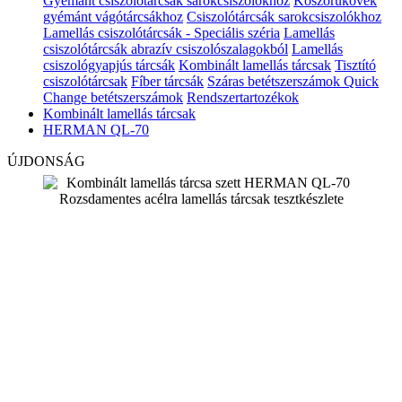
Gyémánt csiszolótárcsák sarokcsiszolókhoz
Köszörűkövek
gyémánt vágótárcsákhoz
Csiszolótárcsák sarokcsiszolókhoz
Lamellás csiszolótárcsák - Speciális széria
Lamellás
csiszolótárcsák abrazív csiszolószalagokból
Lamellás
csiszológyapjús tárcsák
Kombinált lamellás tárcsak
Tisztító
csiszolótárcsak
Fíber tárcsák
Száras betétszerszámok
Quick
Change betétszerszámok
Rendszertartozékok
Kombinált lamellás tárcsak
HERMAN QL-70
ÚJDONSÁG