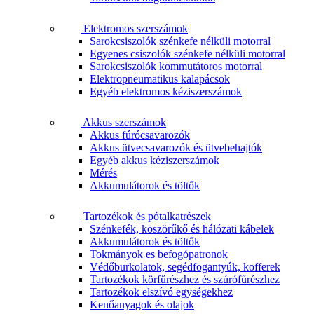
Elektromos szerszámok
Sarokcsiszolók szénkefe nélküli motorral
Egyenes csiszolók szénkefe nélküli motorral
Sarokcsiszolók kommutátoros motorral
Elektropneumatikus kalapácsok
Egyéb elektromos kéziszerszámok
Akkus szerszámok
Akkus fúrócsavarozók
Akkus ütvecsavarozók és ütvebehajtók
Egyéb akkus kéziszerszámok
Mérés
Akkumulátorok és töltők
Tartozékok és pótalkatrészek
Szénkefék, köszörűkő és hálózati kábelek
Akkumulátorok és töltők
Tokmányok es befogópatronok
Védőburkolatok, segédfogantyúk, kofferek
Tartozékok körfűrészhez és szúrófűrészhez
Tartozékok elszívó egységekhez
Kenőanyagok és olajok