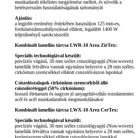
munkadarab tökéletes megjelenése mellett, és növelik a
betétszerszám használatóságának tartományát
Ajánlás:
a legjobb eredmény érdekében használjon 125 mm-es,
fordulatszámszabályozással ellátott, legalább 1400 W
teljesítményű sarokcsiszolót
Kombinált lamellás tárcsa LWR-10 Area ZirTex:
Speciális technológiával készült:
precíziós vágású, 30 mm széles csiszológyapjú (Non-woven)
lamellák felváltva vannak egymásra helyezve a 28 mm széles,
cirkónium szemcsékkel ellátott csiszolóvászon lapokkal
Csiszolószalagok cirkónium szemcsékből álló
csiszolóréteggel (50% cirkónium):
hosszú élettartam és nagyon jó anyageltávolítás rozsdamentes
acél és acél munkadarabok megmunkálásakor
Kombinált lamellás tárcsa LWX-10 Area CerTex:
Speciális technológiával készült:
precíziós vágású, 30 mm széles csiszológyapjú (Non-woven)
lamellák felváltva vannak egymásra helyezve a 28 mm széles,
kerámiaszemcsékkel ellátott csiszolóvászon lapokkal