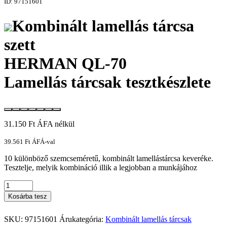
ID: 97151601
Kombinált lamellás tárcsa
szett
HERMAN QL-70
Lamellás tárcsak tesztkészlete
31.150
Ft
ÁFA nélkül
39.561
Ft
ÁFÁ-val
10 különböző szemcseméretű, kombinált lamellástárcsa keveréke.
Tesztelje, melyik kombináció illik a legjobban a munkájához
Kosárba tesz
SKU:
97151601
Árukategória:
Kombinált lamellás tárcsak