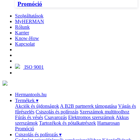
Promóció
Szolgáltatások
MyHERMAN
Rólunk
Karrier
Know-How
Kapcsolat
ISO 9001
Hermantools.hu
Termékek
▾
Akciók és újdonságok
A B2B partnerek támogatása
Vágás és
fűrészelés
Csiszolás és polírozás
Szerszámok multitoolhoz
Fúrás és vésés
Csavarozás
Elektromos szerszámok
Akkus
szerszámok
Tartozékok és pótalkatrészek
Hamarosan
Promóció
Csiszolás és polírozás
▾