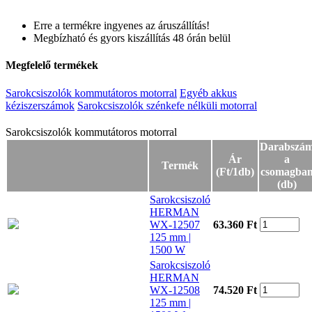
Erre a termékre ingyenes az áruszállítás!
Megbízható és gyors kiszállítás 48 órán belül
Megfelelő termékek
Sarokcsiszolók kommutátoros motorral
Egyéb akkus
kéziszerszámok
Sarokcsiszolók szénkefe nélküli motorral
Sarokcsiszolók kommutátoros motorral
Sarokcsiszolók kommutátoros motorral
Darabszá
Ár
a
Termék
(Ft/1db)
csomagba
(db)
Sarokcsiszoló
HERMAN
WX-12507
63.360 Ft
125 mm |
1500 W
Sarokcsiszoló
HERMAN
WX-12508
74.520 Ft
125 mm |