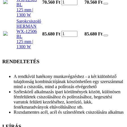
70.560 Ft
70.560
Ft
BL
125 mm |
1300 W
Sarokcsiszoló
HERMAN
WX-12506
85.680 Ft
85.680
Ft
BL
125 mm |
1300 W
RENDELTETÉS
A rendkívül hatékony munkavégzéshez - a két különböző
tulajdonság kombinációjának köszönhetően egy szerszámmal
mind a csiszolás, mind a polírozás elvégezhető
Széleskörű alkalmazás ipari körülmények között, különösen
fémfelületek csiszolásához és polírozásához, hegesztési
varratok felületi kezeléséhez, korrózió, lakk,
festékmaradványok eltávolításához stb.
Rozsdamentes acél, acél és színesfémek csiszolására alkalmas
LEÍRÁS