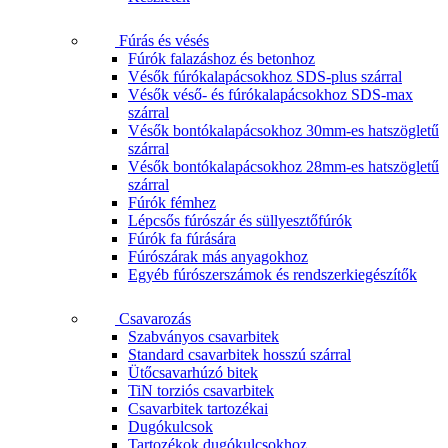
Fúrás és vésés
Fúrók falazáshoz és betonhoz
Vésők fúrókalapácsokhoz SDS-plus szárral
Vésők véső- és fúrókalapácsokhoz SDS-max
szárral
Vésők bontókalapácsokhoz 30mm-es hatszögletű
szárral
Vésők bontókalapácsokhoz 28mm-es hatszögletű
szárral
Fúrók fémhez
Lépcsős fúrószár és süllyesztőfúrók
Fúrók fa fúrására
Fúrószárak más anyagokhoz
Egyéb fúrószerszámok és rendszerkiegészítők
Csavarozás
Szabványos csavarbitek
Standard csavarbitek hosszú szárral
Ütőcsavarhúzó bitek
TiN torziós csavarbitek
Csavarbitek tartozékai
Dugókulcsok
Tartozékok dugókulcsokhoz