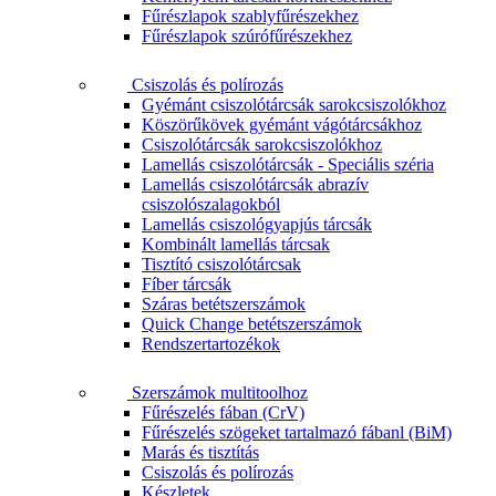
Fűrészlapok szablyfűrészekhez
Fűrészlapok szúrófűrészekhez
Csiszolás és polírozás
Gyémánt csiszolótárcsák sarokcsiszolókhoz
Köszörűkövek gyémánt vágótárcsákhoz
Csiszolótárcsák sarokcsiszolókhoz
Lamellás csiszolótárcsák - Speciális széria
Lamellás csiszolótárcsák abrazív
csiszolószalagokból
Lamellás csiszológyapjús tárcsák
Kombinált lamellás tárcsak
Tisztító csiszolótárcsak
Fíber tárcsák
Száras betétszerszámok
Quick Change betétszerszámok
Rendszertartozékok
Szerszámok multitoolhoz
Fűrészelés fában (CrV)
Fűrészelés szögeket tartalmazó fábanl (BiM)
Marás és tisztítás
Csiszolás és polírozás
Készletek