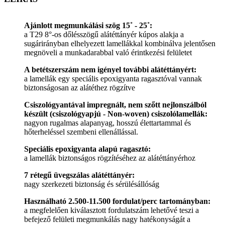
Ajánlott megmunkálási szög 15˚ - 25˚:
a T29 8°-os dőlésszögű alátéttányér kúpos alakja a
sugárirányban elhelyezett lamellákkal kombinálva jelentősen
megnöveli a munkadarabbal való érintkezési felületet
A betétszerszám nem igényel további alátéttányért:
a lamellák egy speciális epoxigyanta ragasztóval vannak
biztonságosan az alátéthez rögzítve
Csiszológyantával impregnált, nem szőtt nejlonszálból
készült (csiszológyapjú - Non-woven) csiszolólamellák:
nagyon rugalmas alapanyag, hosszú élettartammal és
hőterheléssel szembeni ellenállással.
Speciális epoxigyanta alapú ragasztó:
a lamellák biztonságos rögzítéséhez az alátéttányérhoz
7 rétegű üvegszálas alátéttányér:
nagy szerkezeti biztonság és sérülésállóság
Használható 2.500-11.500 fordulat/perc tartományban:
a megfelelően kiválasztott fordulatszám lehetővé teszi a
befejező felületi megmunkálás nagy hatékonyságát a