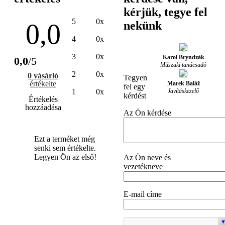
kérjük, tegye fel
5
0x
0,0
nekünk
4
0x
3
0x
Karol Bryndzák
0,0
/5
Műszaki tanácsadó
2
0x
0 vásárló
Tegyen
értékelte
Marek Baláž
fel egy
Javításkezelő
1
0x
kérdést
Értékelés
hozzáadása
Az Ön kérdése
Ezt a terméket még
senki sem értékelte.
Legyen Ön az első!
Az Ön neve és
vezetékneve
E-mail címe