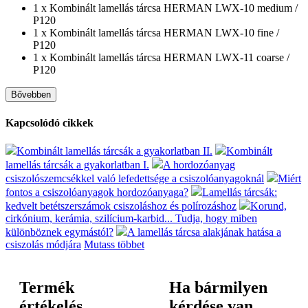
1 x Kombinált lamellás tárcsa HERMAN LWX-10 medium /
P120
1 x Kombinált lamellás tárcsa HERMAN LWX-10 fine /
P120
1 x Kombinált lamellás tárcsa HERMAN LWX-11 coarse /
P120
Bővebben
Kapcsolódó cikkek
Kombinált lamellás tárcsák a gyakorlatban II.
Kombinált
lamellás tárcsák a gyakorlatban I.
A hordozóanyag
csiszolószemcsékkel való lefedettsége a csiszolóanyagoknál
Miért
fontos a csiszolóanyagok hordozóanyaga?
Lamellás tárcsák:
kedvelt betétszerszámok csiszoláshoz és polírozáshoz
Korund,
cirkónium, kerámia, szilícium-karbid... Tudja, hogy miben
különböznek egymástól?
A lamellás tárcsa alakjának hatása a
csiszolás módjára
Mutass többet
Termék
Ha bármilyen
értékelés
kérdése van,