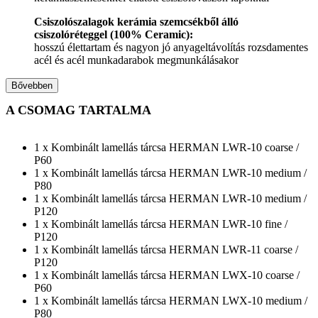
Csiszolószalagok kerámia szemcsékből álló
csiszolóréteggel (100% Ceramic):
hosszú élettartam és nagyon jó anyageltávolítás rozsdamentes
acél és acél munkadarabok megmunkálásakor
Bővebben
A CSOMAG TARTALMA
1 x Kombinált lamellás tárcsa HERMAN LWR-10 coarse /
P60
1 x Kombinált lamellás tárcsa HERMAN LWR-10 medium /
P80
1 x Kombinált lamellás tárcsa HERMAN LWR-10 medium /
P120
1 x Kombinált lamellás tárcsa HERMAN LWR-10 fine /
P120
1 x Kombinált lamellás tárcsa HERMAN LWR-11 coarse /
P120
1 x Kombinált lamellás tárcsa HERMAN LWX-10 coarse /
P60
1 x Kombinált lamellás tárcsa HERMAN LWX-10 medium /
P80