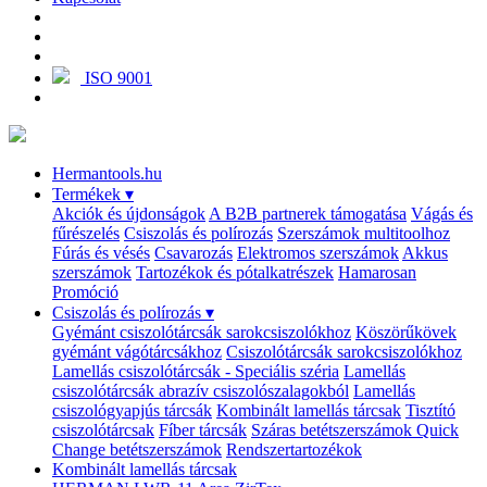
ISO 9001
Hermantools.hu
Termékek
▾
Akciók és újdonságok
A B2B partnerek támogatása
Vágás és
fűrészelés
Csiszolás és polírozás
Szerszámok multitoolhoz
Fúrás és vésés
Csavarozás
Elektromos szerszámok
Akkus
szerszámok
Tartozékok és pótalkatrészek
Hamarosan
Promóció
Csiszolás és polírozás
▾
Gyémánt csiszolótárcsák sarokcsiszolókhoz
Köszörűkövek
gyémánt vágótárcsákhoz
Csiszolótárcsák sarokcsiszolókhoz
Lamellás csiszolótárcsák - Speciális széria
Lamellás
csiszolótárcsák abrazív csiszolószalagokból
Lamellás
csiszológyapjús tárcsák
Kombinált lamellás tárcsak
Tisztító
csiszolótárcsak
Fíber tárcsák
Száras betétszerszámok
Quick
Change betétszerszámok
Rendszertartozékok
Kombinált lamellás tárcsak