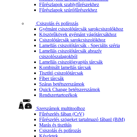
Fűrészlapok szablyfűrészekhez
Fűrészlapok szúrófűrészekhez
Csiszolás és polírozás
Gyémánt csiszolótárcsák sarokcsiszolókhoz
Köszörűkövek gyémánt vágótárcsákhoz
Csiszolótárcsák sarokcsiszolókhoz
Lamellás csiszolótárcsák - Speciális széria
Lamellás csiszolótárcsák abrazív
csiszolószalagokból
Lamellás csiszológyapjús tárcsák
Kombinált lamellás tárcsak
Tisztító csiszolótárcsak
Fíber tárcsák
Száras betétszerszámok
Quick Change betétszerszámok
Rendszertartozékok
Szerszámok multitoolhoz
Fűrészelés fában (CrV)
Fűrészelés szögeket tartalmazó fábanl (BiM)
Marás és tisztítás
Csiszolás és polírozás
Készletek