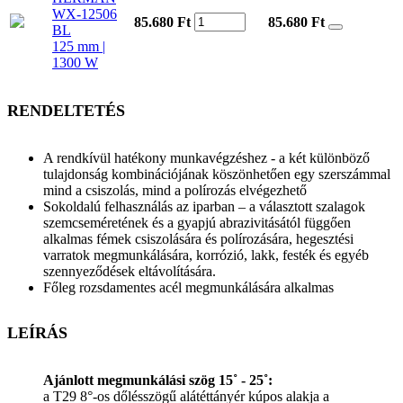
WX-12506
85.680 Ft
85.680
Ft
BL
125 mm |
1300 W
RENDELTETÉS
A rendkívül hatékony munkavégzéshez - a két különböző
tulajdonság kombinációjának köszönhetően egy szerszámmal
mind a csiszolás, mind a polírozás elvégezhető
Sokoldalú felhasználás az iparban – a választott szalagok
szemcseméretének és a gyapjú abrazivitásától függően
alkalmas fémek csiszolására és polírozására, hegesztési
varratok megmunkálására, korrózió, lakk, festék és egyéb
szennyeződések eltávolítására.
Főleg rozsdamentes acél megmunkálására alkalmas
LEÍRÁS
Ajánlott megmunkálási szög 15˚ - 25˚:
a T29 8°-os dőlésszögű alátéttányér kúpos alakja a