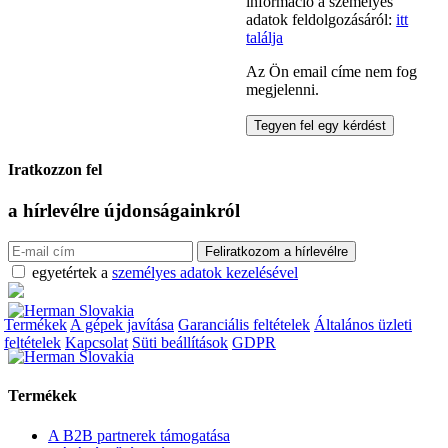
információ a személyes
adatok feldolgozásáról:
itt
találja
Az Ön email címe nem fog
megjelenni.
Iratkozzon fel
a hírlevélre
újdonságainkról
egyetértek a
személyes adatok kezelésével
Termékek
A gépek javítása
Garanciális feltételek
Általános üzleti
feltételek
Kapcsolat
Süti beállítások
GDPR
Termékek
A B2B partnerek támogatása