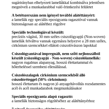
sugárirányban elhelyezett lamellákkal kombinálva jelentősen
megnöveli a munkadarabbal való érintkezési felületet
A betétszerszám nem igényel további alátéttányért:
a lamellák egy speciális epoxigyanta ragasztóval vannak
biztonságosan az alátéthez rögzítve
Speciális technológiával készült:
precíziós vágású, 30 mm széles csiszológyapjú (Non-woven)
lamellák felváltva vannak egymásra helyezve a 28 mm széles,
cirkónium szemcsékkel ellátott csiszolóvászon lapokkal
Csiszológyantával impregnált, nem szőtt nejlonszálból
készült (csiszológyapjú - Non-woven) csiszolólamellák:
nagyon rugalmas alapanyag, hosszú élettartammal és
hőterheléssel szembeni ellenállással.
Csiszolószalagok cirkónium szemcsékből álló
csiszolóréteggel (50% cirkónium):
hosszú élettartam és nagyon jó anyageltávolítás rozsdamentes
acél és acél munkadarabok megmunkálásakor
Speciális epoxigyanta alapú ragasztó:
a lamellák biztonságos rögzítéséhez az alátéttányérhoz