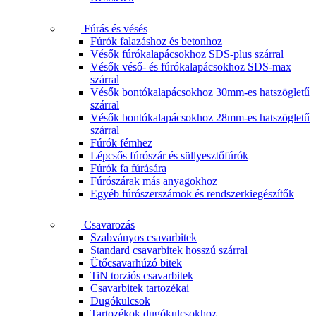
Fúrás és vésés
Fúrók falazáshoz és betonhoz
Vésők fúrókalapácsokhoz SDS-plus szárral
Vésők véső- és fúrókalapácsokhoz SDS-max
szárral
Vésők bontókalapácsokhoz 30mm-es hatszögletű
szárral
Vésők bontókalapácsokhoz 28mm-es hatszögletű
szárral
Fúrók fémhez
Lépcsős fúrószár és süllyesztőfúrók
Fúrók fa fúrására
Fúrószárak más anyagokhoz
Egyéb fúrószerszámok és rendszerkiegészítők
Csavarozás
Szabványos csavarbitek
Standard csavarbitek hosszú szárral
Ütőcsavarhúzó bitek
TiN torziós csavarbitek
Csavarbitek tartozékai
Dugókulcsok
Tartozékok dugókulcsokhoz