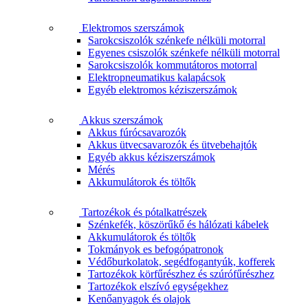
Elektromos szerszámok
Sarokcsiszolók szénkefe nélküli motorral
Egyenes csiszolók szénkefe nélküli motorral
Sarokcsiszolók kommutátoros motorral
Elektropneumatikus kalapácsok
Egyéb elektromos kéziszerszámok
Akkus szerszámok
Akkus fúrócsavarozók
Akkus ütvecsavarozók és ütvebehajtók
Egyéb akkus kéziszerszámok
Mérés
Akkumulátorok és töltők
Tartozékok és pótalkatrészek
Szénkefék, köszörűkő és hálózati kábelek
Akkumulátorok és töltők
Tokmányok es befogópatronok
Védőburkolatok, segédfogantyúk, kofferek
Tartozékok körfűrészhez és szúrófűrészhez
Tartozékok elszívó egységekhez
Kenőanyagok és olajok