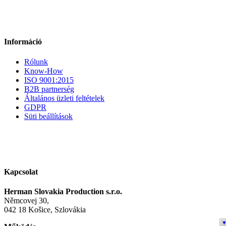
Információ
Rólunk
Know-How
ISO 9001:2015
B2B partnerség
Általános üzleti feltételek
GDPR
Süti beállítások
Kapcsolat
Herman Slovakia Production s.r.o.
Němcovej 30,
042 18 Košice, Szlovákia