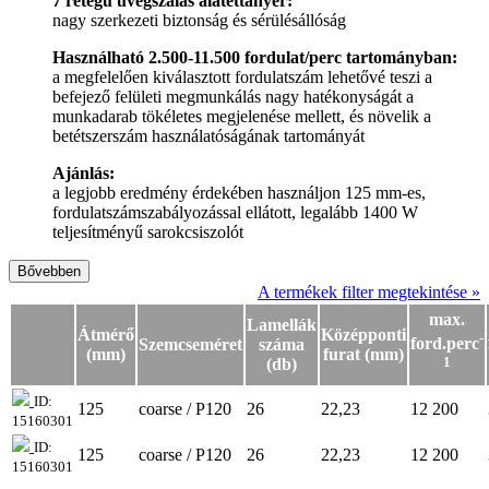
7 rétegű üvegszálas alátéttányér:
nagy szerkezeti biztonság és sérülésállóság
Használható 2.500-11.500 fordulat/perc tartományban:
a megfelelően kiválasztott fordulatszám lehetővé teszi a
befejező felületi megmunkálás nagy hatékonyságát a
munkadarab tökéletes megjelenése mellett, és növelik a
betétszerszám használatóságának tartományát
Ajánlás:
a legjobb eredmény érdekében használjon 125 mm-es,
fordulatszámszabályozással ellátott, legalább 1400 W
teljesítményű sarokcsiszolót
Bővebben
A termékek filter megtekintése »
max.
Lamellák
Átmérő
Középponti
-
ford.perc
Szemcseméret
száma
(mm)
furat (mm)
1
(db)
ID:
125
coarse / P120
26
22,23
12 200
15160301
ID:
125
coarse / P120
26
22,23
12 200
15160301