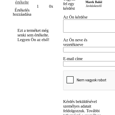
értékelte
Marek Baláž
fel egy
Javításkezelő
1
0x
kérdést
Értékelés
hozzáadása
Az Ön kérdése
Ezt a terméket még
senki sem értékelte.
Legyen Ön az első!
Az Ön neve és
vezetékneve
E-mail címe
Kérdés beküldésével
személyes adatait
feldolgozzuk. További