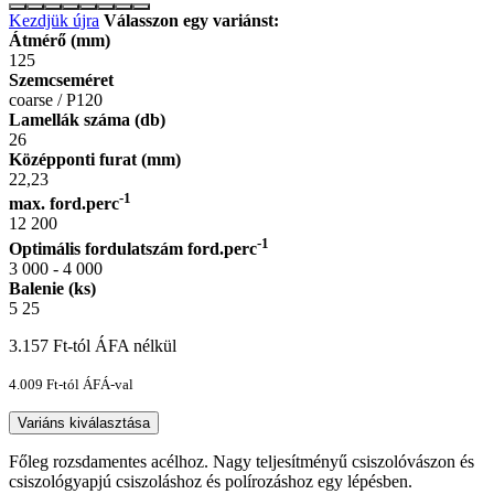
Kezdjük újra
Válasszon egy variánst:
Átmérő (mm)
125
Szemcseméret
coarse / P120
Lamellák száma (db)
26
Középponti furat (mm)
22,23
-1
max. ford.perc
12 200
-1
Optimális fordulatszám ford.perc
3 000 - 4 000
Balenie (ks)
5
25
3.157
Ft
-tól ÁFA nélkül
4.009
Ft
-tól ÁFÁ-val
Variáns kiválasztása
Főleg rozsdamentes acélhoz. Nagy teljesítményű csiszolóvászon és
csiszológyapjú csiszoláshoz és polírozáshoz egy lépésben.