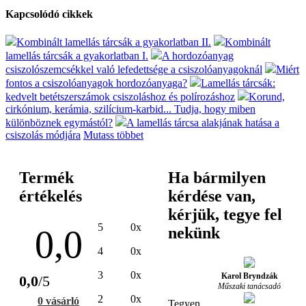
Kapcsolódó cikkek
Kombinált lamellás tárcsák a gyakorlatban II.
Kombinált
lamellás tárcsák a gyakorlatban I.
A hordozóanyag
csiszolószemcsékkel való lefedettsége a csiszolóanyagoknál
Miért
fontos a csiszolóanyagok hordozóanyaga?
Lamellás tárcsák:
kedvelt betétszerszámok csiszoláshoz és polírozáshoz
Korund,
cirkónium, kerámia, szilícium-karbid... Tudja, hogy miben
különböznek egymástól?
A lamellás tárcsa alakjának hatása a
csiszolás módjára
Mutass többet
Termék
Ha bármilyen
értékelés
kérdése van,
kérjük, tegye fel
5
0x
0,0
nekünk
4
0x
3
0x
Karol Bryndzák
0,0
/5
Műszaki tanácsadó
2
0x
0 vásárló
Tegyen