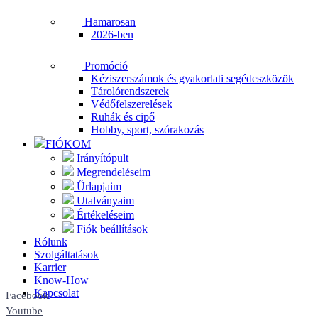
Hamarosan
2026-ben
Promóció
Kéziszerszámok és gyakorlati segédeszközök
Tárolórendszerek
Védőfelszerelések
Ruhák és cipő
Hobby, sport, szórakozás
FIÓKOM
Irányítópult
Megrendeléseim
Űrlapjaim
Utalványaim
Értékeléseim
Fiók beállítások
Rólunk
Szolgáltatások
Karrier
Know-How
Kapcsolat
Facebook
Youtube