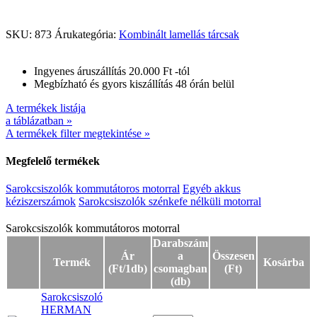
SKU:
873
Árukategória:
Kombinált lamellás tárcsak
Ingyenes áruszállítás 20.000 Ft -tól
Megbízható és gyors kiszállítás 48 órán belül
A termékek listája
a táblázatban »
A termékek filter megtekintése »
Megfelelő termékek
Sarokcsiszolók kommutátoros motorral
Egyéb akkus
kéziszerszámok
Sarokcsiszolók szénkefe nélküli motorral
Sarokcsiszolók kommutátoros motorral
Sarokcsiszolók kommutátoros motorral
Darabszám
Ár
a
Összesen
Termék
Kosárba
(Ft/1db)
csomagban
(Ft)
(db)
Sarokcsiszoló
HERMAN