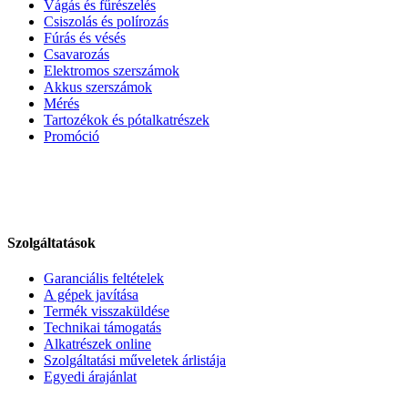
Vágás és fűrészelés
Csiszolás és polírozás
Fúrás és vésés
Csavarozás
Elektromos szerszámok
Akkus szerszámok
Mérés
Tartozékok és pótalkatrészek
Promóció
Szolgáltatások
Garanciális feltételek
A gépek javítása
Termék visszaküldése
Technikai támogatás
Alkatrészek online
Szolgáltatási műveletek árlistája
Egyedi árajánlat