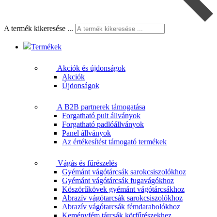
A termék kikeresése ...
Termékek
Akciók és újdonságok
Akciók
Újdonságok
A B2B partnerek támogatása
Forgatható pult állványok
Forgatható padlóállványok
Panel állványok
Az értékesítést támogató termékek
Vágás és fűrészelés
Gyémánt vágótárcsák sarokcsiszolókhoz
Gyémánt vágótárcsák fugavágókhoz
Köszörűkövek gyémánt vágótárcsákhoz
Abrazív vágótarcsák sarokcsiszolókhoz
Abrazív vágótarcsák fémdarabolókhoz
Keményfém tárcsák körfűrészekhez