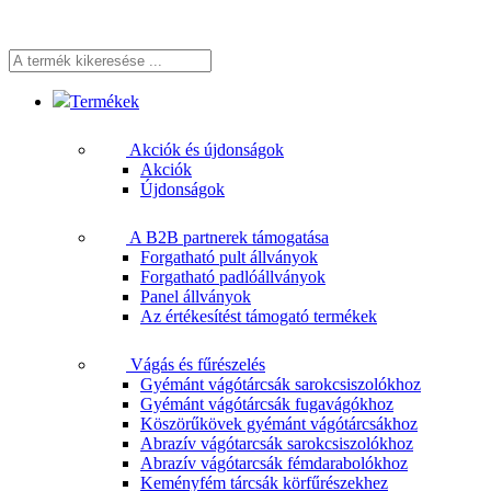
A
termék
kikeresése
Termékek
...
Akciók és újdonságok
Akciók
Újdonságok
A B2B partnerek támogatása
Forgatható pult állványok
Forgatható padlóállványok
Panel állványok
Az értékesítést támogató termékek
Vágás és fűrészelés
Gyémánt vágótárcsák sarokcsiszolókhoz
Gyémánt vágótárcsák fugavágókhoz
Köszörűkövek gyémánt vágótárcsákhoz
Abrazív vágótarcsák sarokcsiszolókhoz
Abrazív vágótarcsák fémdarabolókhoz
Keményfém tárcsák körfűrészekhez