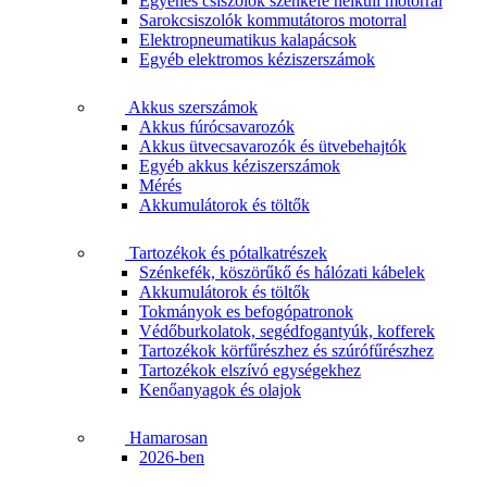
Egyenes csiszolók szénkefe nélküli motorral
Sarokcsiszolók kommutátoros motorral
Elektropneumatikus kalapácsok
Egyéb elektromos kéziszerszámok
Akkus szerszámok
Akkus fúrócsavarozók
Akkus ütvecsavarozók és ütvebehajtók
Egyéb akkus kéziszerszámok
Mérés
Akkumulátorok és töltők
Tartozékok és pótalkatrészek
Szénkefék, köszörűkő és hálózati kábelek
Akkumulátorok és töltők
Tokmányok es befogópatronok
Védőburkolatok, segédfogantyúk, kofferek
Tartozékok körfűrészhez és szúrófűrészhez
Tartozékok elszívó egységekhez
Kenőanyagok és olajok
Hamarosan
2026-ben