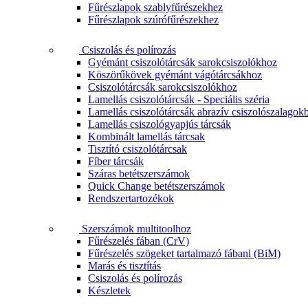
Fűrészlapok szablyfűrészekhez
Fűrészlapok szúrófűrészekhez
Csiszolás és polírozás
Gyémánt csiszolótárcsák sarokcsiszolókhoz
Köszörűkövek gyémánt vágótárcsákhoz
Csiszolótárcsák sarokcsiszolókhoz
Lamellás csiszolótárcsák - Speciális széria
Lamellás csiszolótárcsák abrazív csiszolószalagok
Lamellás csiszológyapjús tárcsák
Kombinált lamellás tárcsak
Tisztító csiszolótárcsak
Fíber tárcsák
Száras betétszerszámok
Quick Change betétszerszámok
Rendszertartozékok
Szerszámok multitoolhoz
Fűrészelés fában (CrV)
Fűrészelés szögeket tartalmazó fábanl (BiM)
Marás és tisztítás
Csiszolás és polírozás
Készletek