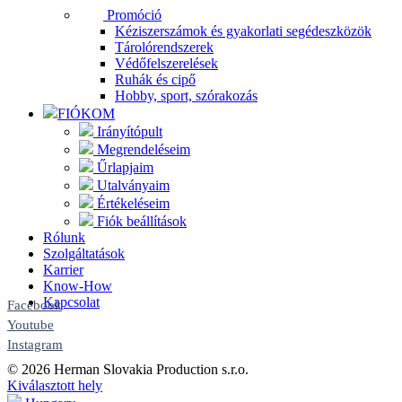
Promóció
Kéziszerszámok és gyakorlati segédeszközök
Tárolórendszerek
Védőfelszerelések
Ruhák és cipő
Hobby, sport, szórakozás
FIÓKOM
Irányítópult
Megrendeléseim
Űrlapjaim
Utalványaim
Értékeléseim
Fiók beállítások
Rólunk
Szolgáltatások
Karrier
Know-How
Kapcsolat
Facebook
Youtube
Instagram
© 2026 Herman Slovakia Production s.r.o.
Kiválasztott hely