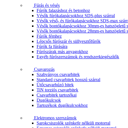
Fúrás és vésés
Fúrók falazáshoz és betonhoz
Vésők fúrókalapácsokhoz SDS-plus szárral
Vésők véső- és fúrókalapácsokhoz SDS-max szárr
Vésők bontókalapácsokhoz 30mm-es hatszögletű s
Vésők bontókalapácsokhoz 28mm-es hatszögletű s
Fúrók fémhez
Lépcsős fúrószár és süllyesztőfúrók
Fúrók fa fúrására
Fúrószárak más anyagokhoz
Egyéb fúrószerszámok és rendszerkiegészítők
Csavarozás
Szabványos csavarbitek
Standard csavarbitek hosszú szárral
Ütőcsavarhúzó bitek
TiN torziós csavarbitek
Csavarbitek tartozékai
Dugókulcsok
Tartozékok dugókulcsokhoz
Elektromos szerszámok
Sarokcsiszolók szénkefe nélküli motorral