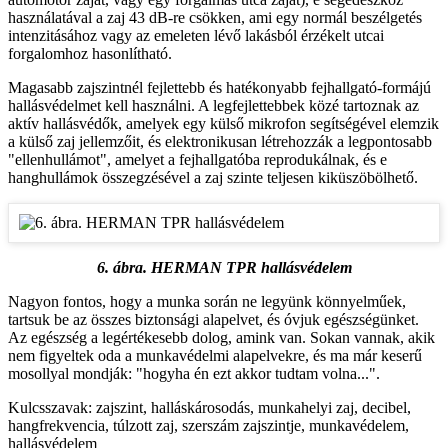
használatával a zaj 43 dB-re csökken, ami egy normál beszélgetés
intenzitásához vagy az emeleten lévő lakásból érzékelt utcai
forgalomhoz hasonlítható.
Magasabb zajszintnél fejlettebb és hatékonyabb fejhallgató-formájú
hallásvédelmet kell használni. A legfejlettebbek közé tartoznak az
aktív hallásvédők, amelyek egy külső mikrofon segítségével elemzik
a külső zaj jellemzőit, és elektronikusan létrehozzák a legpontosabb
"ellenhullámot", amelyet a fejhallgatóba reprodukálnak, és e
hanghullámok összegzésével a zaj szinte teljesen kiküszöbölhető.
6. ábra. HERMAN TPR hallásvédelem
Nagyon fontos, hogy a munka során ne legyünk könnyelműek,
tartsuk be az összes biztonsági alapelvet, és óvjuk egészségünket.
Az egészség a legértékesebb dolog, amink van. Sokan vannak, akik
nem figyeltek oda a munkavédelmi alapelvekre, és ma már keserű
mosollyal mondják: "hogyha én ezt akkor tudtam volna...".
Kulcsszavak: zajszint, halláskárosodás, munkahelyi zaj, decibel,
hangfrekvencia, túlzott zaj, szerszám zajszintje, munkavédelem,
hallásvédelem