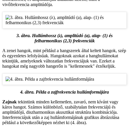
vivőfrekvencia amplitúdója.
3. ábra. Hullámhossz (λ), amplitúdó (a), alap- (1) és
felharmonikus (2,3) frekvenciák
A zenei hangok, mint például a hangszerek által keltett hangok, szép
és egyenletes lefolyásúak. Hangoknak azokat a hanghullámokat
tekintjük, amelyeknek változatlan frekvenciájuk van. Ezeket a
hangokat még nagyobb hangerőn is "kellemesnek" érzékeljük.
4. ábra. Példa a zajfrekvencia hullámformájára
Zajnak
tekintünk minden kellemetlen, zavaró, nem kívánt vagy
káros hangot. Számos különböző, szabálytalan frekvenciájú és
amplitúdójú, diszharmonikus akusztikai struktúra kombinációja.
Interferenciájuk után a zaj hullámformájának grafikus ábrázolása
például a következőképpen nézhet ki (4. ábra).