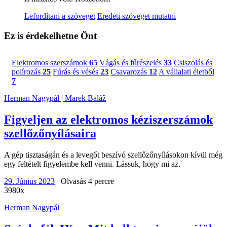
Lefordítani a szöveget
Eredeti szöveget mutatni
Ez is érdekelhetne Önt
Elektromos szerszámok
65
Vágás és fűrészelés
33
Csiszolás és
polírozás
25
Fúrás és vésés
23
Csavarozás
12
A vállalati életből
7
Herman Nagypál | Marek Baláž
Figyeljen az elektromos kéziszerszámok
szellőzőnyílásaira
A gép tisztaságán és a levegőt beszívó szellőzőnyílásokon kívül még
egy feltételt figyelembe kell venni. Lássuk, hogy mi az.
29. Június 2023
Olvasás 4 percre
3980x
Herman Nagypál