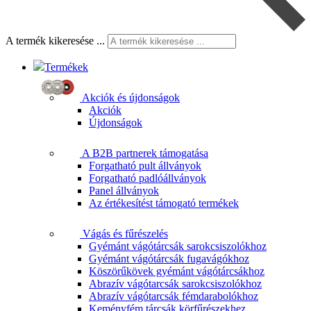
A termék kikeresése ...
Termékek
Akciók és újdonságok
Akciók
Újdonságok
A B2B partnerek támogatása
Forgatható pult állványok
Forgatható padlóállványok
Panel állványok
Az értékesítést támogató termékek
Vágás és fűrészelés
Gyémánt vágótárcsák sarokcsiszolókhoz
Gyémánt vágótárcsák fugavágókhoz
Köszörűkövek gyémánt vágótárcsákhoz
Abrazív vágótarcsák sarokcsiszolókhoz
Abrazív vágótarcsák fémdarabolókhoz
Keményfém tárcsák körfűrészekhez