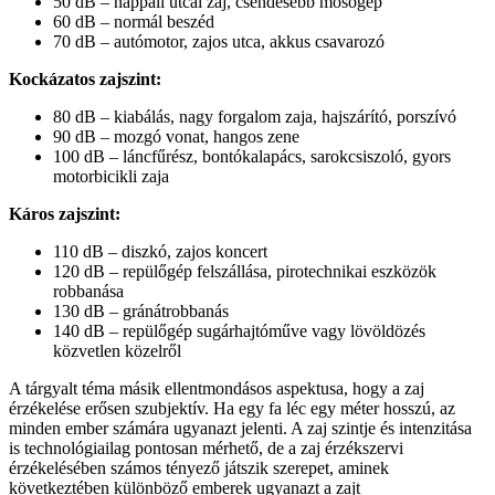
50 dB – nappali utcai zaj, csendesebb mosógép
60 dB – normál beszéd
70 dB – autómotor, zajos utca, akkus csavarozó
Kockázatos zajszint:
80 dB – kiabálás, nagy forgalom zaja, hajszárító, porszívó
90 dB – mozgó vonat, hangos zene
100 dB – láncfűrész, bontókalapács, sarokcsiszoló, gyors
motorbicikli zaja
Káros zajszint:
110 dB – diszkó, zajos koncert
120 dB – repülőgép felszállása, pirotechnikai eszközök
robbanása
130 dB – gránátrobbanás
140 dB – repülőgép sugárhajtóműve vagy lövöldözés
közvetlen közelről
A tárgyalt téma másik ellentmondásos aspektusa, hogy a zaj
érzékelése erősen szubjektív. Ha egy fa léc egy méter hosszú, az
minden ember számára ugyanazt jelenti. A zaj szintje és intenzitása
is technológiailag pontosan mérhető, de a zaj érzékszervi
érzékelésében számos tényező játszik szerepet, aminek
következtében különböző emberek ugyanazt a zajt