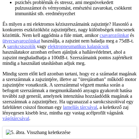
pszichés problémák és stressz, ami megnövekedett
pulzusszámot és vérnyomást, emésztési zavarokat, csökkent
immunitást stb. eredményezhet
És milyen a mi elektromos kéziszerszámaink zajszintje? Hasonló a
konkurens eszközökhöz zajszintjéhez, nagy különbségek nincsenek
közöttük. Nem kell aggódnia a füle miatt, amikor
csavarozóinkat
és
ütvecsavarozóinkat
használja, a zajszint nem haladja meg a 75dB-t.
A
sarokcsiszolók
vagy
elektropneumatikus kalapácsok
használatakor azonban erősen ajánljuk a hallásvédelmet, ahol a
zajszint meghaladhatja a 100dB-t. Szerszámaink pontos zajértékeit
mindig a használati utasításban adjuk meg.
Mindig szem előtt kell azonban tartani, hogy ez a számadat magának
a szerszámnak a zajszintjére, illetve az "üresjáratban" működő motor
zajszintjére vonatkozik. A szerszámmal végzett munka során a
befogott szerszámnak a megmunkálandó anyagra gyakorolt hatása
további zajt generál, amelynek intenzitása hozzáadódik magának a
szerszámnak a zajszintjéhez. Ha ugyanazzal a sarokcsiszolóval egy
fafelületet csiszol finoman egy
lamellás tárcsával
, a keletkező zaj
lényegesen kisebb lesz, mintha egy vastag acélprofilt vágnánk
vágótárcsával
.