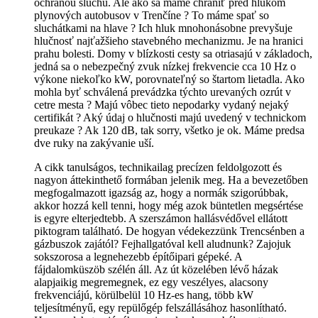
ochranou sluchu. Ale ako sa máme chrániť pred hlukom
plynových autobusov v Trenčíne ? To máme spať so
sluchátkami na hlave ? Ich hluk mnohonásobne prevyšuje
hlučnosť najťažšieho stavebného mechanizmu. Je na hranici
prahu bolesti. Domy v blízkosti cesty sa otriasajú v základoch,
jedná sa o nebezpečný zvuk nízkej frekvencie cca 10 Hz o
výkone niekoľko kW, porovnateľný so štartom lietadla. Ako
mohla byť schválená prevádzka týchto urevaných ozrút v
cetre mesta ? Majú vôbec tieto nepodarky vydaný nejaký
certifikát ? Aký údaj o hlučnosti majú uvedený v technickom
preukaze ? Ak 120 dB, tak sorry, všetko je ok. Máme predsa
dve ruky na zakývanie uší.
A cikk tanulságos, technikailag precízen feldolgozott és
nagyon áttekinthető formában jelenik meg. Ha a bevezetőben
megfogalmazott igazság az, hogy a normák szigorúbbak,
akkor hozzá kell tenni, hogy még azok büntetlen megsértése
is egyre elterjedtebb. A szerszámon hallásvédővel ellátott
piktogram található. De hogyan védekezzünk Trencsénben a
gázbuszok zajától? Fejhallgatóval kell aludnunk? Zajojuk
sokszorosa a legnehezebb építőipari gépeké. A
fájdalomküszöb szélén áll. Az út közelében lévő házak
alapjaikig megremegnek, ez egy veszélyes, alacsony
frekvenciájú, körülbelül 10 Hz-es hang, több kW
teljesítményű, egy repülőgép felszállásához hasonlítható.