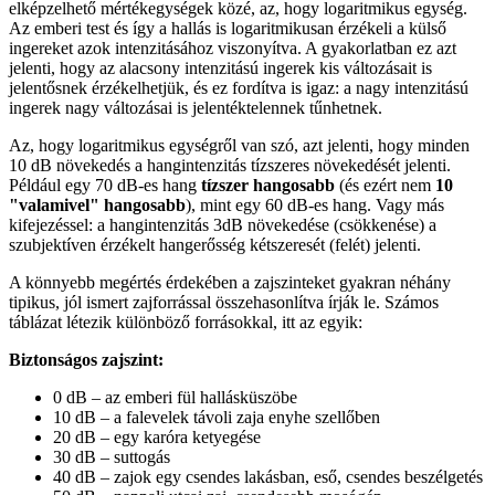
elképzelhető mértékegységek közé, az, hogy logaritmikus egység.
Az emberi test és így a hallás is logaritmikusan érzékeli a külső
ingereket azok intenzitásához viszonyítva. A gyakorlatban ez azt
jelenti, hogy az alacsony intenzitású ingerek kis változásait is
jelentősnek érzékelhetjük, és ez fordítva is igaz: a nagy intenzitású
ingerek nagy változásai is jelentéktelennek tűnhetnek.
Az, hogy logaritmikus egységről van szó, azt jelenti, hogy minden
10 dB növekedés a hangintenzitás tízszeres növekedését jelenti.
Például egy 70 dB-es hang
tízszer hangosabb
(és ezért nem
10
"valamivel" hangosabb
), mint egy 60 dB-es hang. Vagy más
kifejezéssel: a hangintenzitás 3dB növekedése (csökkenése) a
szubjektíven érzékelt hangerősség kétszeresét (felét) jelenti.
A könnyebb megértés érdekében a zajszinteket gyakran néhány
tipikus, jól ismert zajforrással összehasonlítva írják le. Számos
táblázat létezik különböző forrásokkal, itt az egyik:
Biztonságos zajszint:
0 dB – az emberi fül hallásküszöbe
10 dB – a falevelek távoli zaja enyhe szellőben
20 dB – egy karóra ketyegése
30 dB – suttogás
40 dB – zajok egy csendes lakásban, eső, csendes beszélgetés