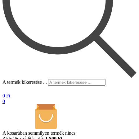
A termék kikeresése ...
0
Ft
0
A kosarában semmilyen termék nincs
Aktuális szállítási díj:
1.800 Ft