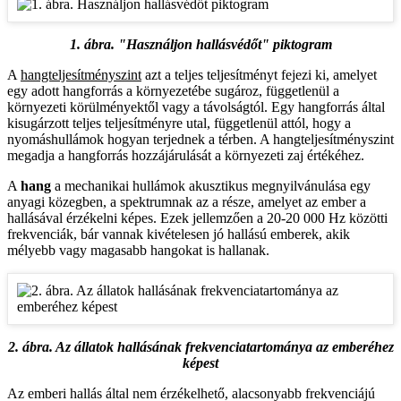
1. ábra. "Használjon hallásvédőt" piktogram
A
hangteljesítményszint
azt a teljes teljesítményt fejezi ki, amelyet
egy adott hangforrás a környezetébe sugároz, függetlenül a
környezeti körülményektől vagy a távolságtól. Egy hangforrás által
kisugárzott teljes teljesítményre utal, függetlenül attól, hogy a
nyomáshullámok hogyan terjednek a térben. A hangteljesítményszint
megadja a hangforrás hozzájárulását a környezeti zaj értékéhez.
A
hang
a mechanikai hullámok akusztikus megnyilvánulása egy
anyagi közegben, a spektrumnak az a része, amelyet az ember a
hallásával érzékelni képes. Ezek jellemzően a 20-20 000 Hz közötti
frekvenciák, bár vannak kivételesen jó hallású emberek, akik
mélyebb vagy magasabb hangokat is hallanak.
2. ábra. Az állatok hallásának frekvenciatartománya az emberéhez
képest
Az emberi hallás által nem érzékelhető, alacsonyabb frekvenciájú