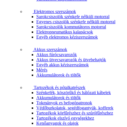
Elektromos szerszámok
Sarokcsiszolók szénkefe nélküli motorral
Egyenes csiszolók szénkefe nélküli motorral
Sarokcsiszolók kommutátoros motorral
Elektropneumatikus kalapácsok
Egyéb elektromos kéziszerszámok
Akkus szerszámok
Akkus fúrócsavarozók
Akkus ütvecsavarozók és ütvebehajtók
Egyéb akkus kéziszerszámok
Mérés
Akkumulátorok és töltők
Tartozékok és pótalkatrészek
Szénkefék, köszörűkő és hálózati kábelek
Akkumulátorok és töltők
Tokmányok es befogópatronok
Védőburkolatok, segédfogantyúk, kofferek
Tartozékok körfűrészhez és szúrófűrészhez
Tartozékok elszívó egységekhez
Kenőanyagok és olajok