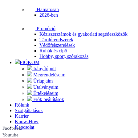
Hamarosan
2026-ben
Promóció
Kéziszerszámok és gyakorlati segédeszközök
Tárolórendszerek
Védőfelszerelések
Ruhák és cipő
Hobby, sport, szórakozás
FIÓKOM
Irányítópult
Megrendeléseim
Űrlapjaim
Utalványaim
Értékeléseim
Fiók beállítások
Rólunk
Szolgáltatások
Karrier
Know-How
Kapcsolat
Facebook
Youtube