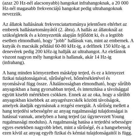
(azaz 20 Hz-nél alacsonyabb) hangokat infrahangoknak, a 20 000
Hz-nél magasabb frekvenciájú hangokat pedig ultrahangoknak
nevezzük.
Az állatok hallásának frekvenciatartománya jelentősen eltérhet az
emberek hallástartományától (2. ábra). A hallás az állatoknál az
szükségleteik és a környezetük alapján fejlődött ki, és a legtöbb
esetben elmondható, hogy "jobb" hallásuk van, mint az embernek. A
kutyák és macskák például 60-80 kHz-ig, a delfinek 150 kHz-ig, a
denevérek pedig 200 kHz-ig hallják az ultrahangot. Az elefántok
viszont nagyon mély hangokat is hallanak, akár 14 Hz-ig
(infrahang).
A hang minden környezetben másképp terjed, és ez a környezet
fizikai tulajdonságaival, sűrűségével, hőmérsékletével és
nyomásával függ össze. Általánosságban elmondható, hogy sűrűbb
anyagokban a hang gyorsabban terjed, és intenzitása a távolsággal
együtt kisebb mértékben csökken. Ennek az az oka, hogy a sűrűbb
anyagokban kisebbek az anyagrészecskék közötti távolságok,
amelyek átadják egymásnak a rezgési energiát. A sűrűség mellett a
hang terjedési sebességére az anyag rugalmassági tulajdonságai is
hatással vannak, amelyben a hang terjed (az úgynevezett Young
rugalmassági modulus). A rugalmasság hatása a terjedési sebességre
egyes esetekben nagyobb lehet, mint a sűrűségé, és a hangsebesség
ezen kívül az anyag egyéb fizikai és kémiai tulajdonságaitól is függ.