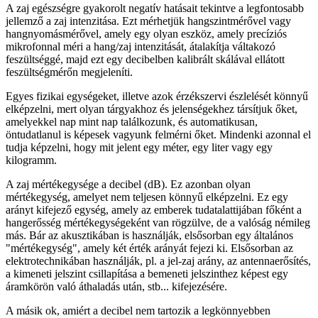
A zaj egészségre gyakorolt negatív hatásait tekintve a legfontosabb
jellemző a zaj intenzitása. Ezt mérhetjük hangszintmérővel vagy
hangnyomásmérővel, amely egy olyan eszköz, amely precíziós
mikrofonnal méri a hang/zaj intenzitását, átalakítja váltakozó
feszültséggé, majd ezt egy decibelben kalibrált skálával ellátott
feszültségmérőn megjeleníti.
Egyes fizikai egységeket, illetve azok érzékszervi észlelését könnyű
elképzelni, mert olyan tárgyakhoz és jelenségekhez társítjuk őket,
amelyekkel nap mint nap találkozunk, és automatikusan,
öntudatlanul is képesek vagyunk felmérni őket. Mindenki azonnal el
tudja képzelni, hogy mit jelent egy méter, egy liter vagy egy
kilogramm.
A zaj mértékegysége a decibel (dB). Ez azonban olyan
mértékegység, amelyet nem teljesen könnyű elképzelni. Ez egy
arányt kifejező egység, amely az emberek tudatalattijában főként a
hangerősség mértékegységeként van rögzülve, de a valóság némileg
más. Bár az akusztikában is használják, elsősorban egy általános
"mértékegység", amely két érték arányát fejezi ki. Elsősorban az
elektrotechnikában használják, pl. a jel-zaj arány, az antennaerősítés,
a kimeneti jelszint csillapítása a bemeneti jelszinthez képest egy
áramkörön való áthaladás után, stb... kifejezésére.
A másik ok, amiért a decibel nem tartozik a legkönnyebben