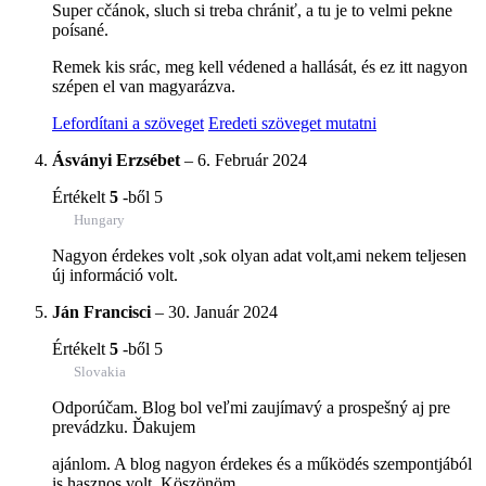
Super cčánok, sluch si treba chrániť, a tu je to velmi pekne
poísané.
Remek kis srác, meg kell védened a hallását, és ez itt nagyon
szépen el van magyarázva.
Lefordítani a szöveget
Eredeti szöveget mutatni
Ásványi Erzsébet
–
6. Február 2024
Értékelt
5
-ből 5
Hungary
Nagyon érdekes volt ,sok olyan adat volt,ami nekem teljesen
új információ volt.
Ján Francisci
–
30. Január 2024
Értékelt
5
-ből 5
Slovakia
Odporúčam. Blog bol veľmi zaujímavý a prospešný aj pre
prevádzku. Ďakujem
ajánlom. A blog nagyon érdekes és a működés szempontjából
is hasznos volt. Köszönöm