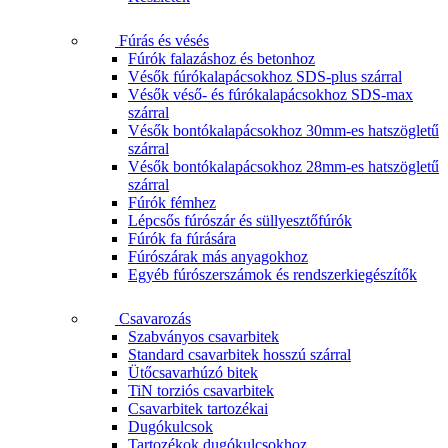
Fúrás és vésés
Fúrók falazáshoz és betonhoz
Vésők fúrókalapácsokhoz SDS-plus szárral
Vésők véső- és fúrókalapácsokhoz SDS-max
szárral
Vésők bontókalapácsokhoz 30mm-es hatszögletű
szárral
Vésők bontókalapácsokhoz 28mm-es hatszögletű
szárral
Fúrók fémhez
Lépcsős fúrószár és süllyesztőfúrók
Fúrók fa fúrására
Fúrószárak más anyagokhoz
Egyéb fúrószerszámok és rendszerkiegészítők
Csavarozás
Szabványos csavarbitek
Standard csavarbitek hosszú szárral
Ütőcsavarhúzó bitek
TiN torziós csavarbitek
Csavarbitek tartozékai
Dugókulcsok
Tartozékok dugókulcsokhoz