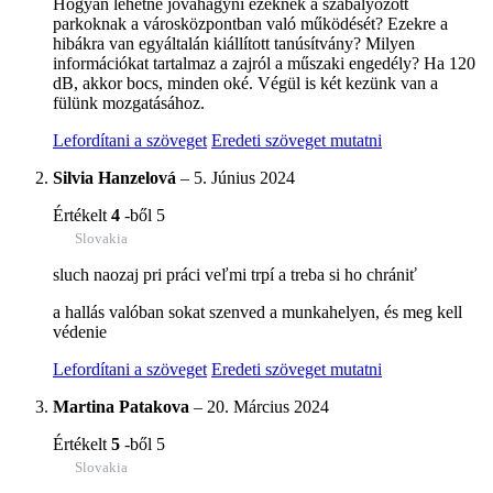
Hogyan lehetne jóváhagyni ezeknek a szabályozott
parkoknak a városközpontban való működését? Ezekre a
hibákra van egyáltalán kiállított tanúsítvány? Milyen
információkat tartalmaz a zajról a műszaki engedély? Ha 120
dB, akkor bocs, minden oké. Végül is két kezünk van a
fülünk mozgatásához.
Lefordítani a szöveget
Eredeti szöveget mutatni
Silvia Hanzelová
–
5. Június 2024
Értékelt
4
-ből 5
Slovakia
sluch naozaj pri práci veľmi trpí a treba si ho chrániť
a hallás valóban sokat szenved a munkahelyen, és meg kell
védenie
Lefordítani a szöveget
Eredeti szöveget mutatni
Martina Patakova
–
20. Március 2024
Értékelt
5
-ből 5
Slovakia