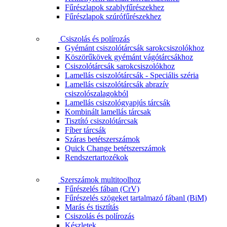
Fűrészlapok szablyfűrészekhez
Fűrészlapok szúrófűrészekhez
Csiszolás és polírozás
Gyémánt csiszolótárcsák sarokcsiszolókhoz
Köszörűkövek gyémánt vágótárcsákhoz
Csiszolótárcsák sarokcsiszolókhoz
Lamellás csiszolótárcsák - Speciális széria
Lamellás csiszolótárcsák abrazív
csiszolószalagokból
Lamellás csiszológyapjús tárcsák
Kombinált lamellás tárcsak
Tisztító csiszolótárcsak
Fíber tárcsák
Száras betétszerszámok
Quick Change betétszerszámok
Rendszertartozékok
Szerszámok multitoolhoz
Fűrészelés fában (CrV)
Fűrészelés szögeket tartalmazó fábanl (BiM)
Marás és tisztítás
Csiszolás és polírozás
Készletek