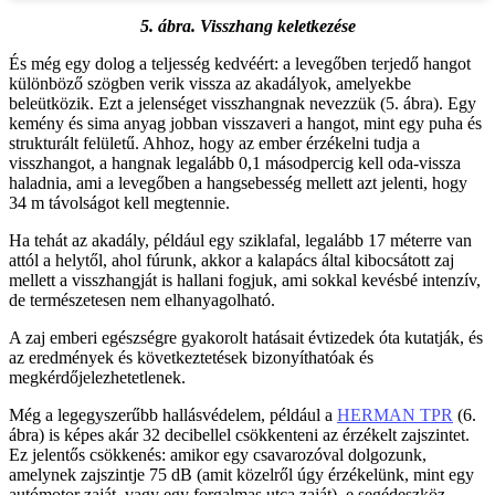
5. ábra. Visszhang keletkezése
És még egy dolog a teljesség kedvéért: a levegőben terjedő hangot
különböző szögben verik vissza az akadályok, amelyekbe
beleütközik. Ezt a jelenséget visszhangnak nevezzük (5. ábra). Egy
kemény és sima anyag jobban visszaveri a hangot, mint egy puha és
strukturált felületű. Ahhoz, hogy az ember érzékelni tudja a
visszhangot, a hangnak legalább 0,1 másodpercig kell oda-vissza
haladnia, ami a levegőben a hangsebesség mellett azt jelenti, hogy
34 m távolságot kell megtennie.
Ha tehát az akadály, például egy sziklafal, legalább 17 méterre van
attól a helytől, ahol fúrunk, akkor a kalapács által kibocsátott zaj
mellett a visszhangját is hallani fogjuk, ami sokkal kevésbé intenzív,
de természetesen nem elhanyagolható.
A zaj emberi egészségre gyakorolt hatásait évtizedek óta kutatják, és
az eredmények és következtetések bizonyíthatóak és
megkérdőjelezhetetlenek.
Még a legegyszerűbb hallásvédelem, például a
HERMAN TPR
(6.
ábra) is képes akár 32 decibellel csökkenteni az érzékelt zajszintet.
Ez jelentős csökkenés: amikor egy csavarozóval dolgozunk,
amelynek zajszintje 75 dB (amit közelről úgy érzékelünk, mint egy
autómotor zaját, vagy egy forgalmas utca zaját), e segédeszköz