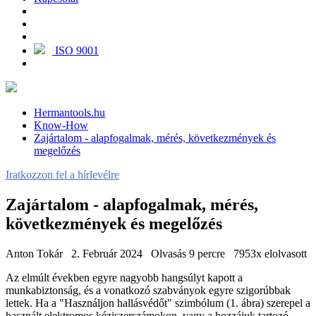
ISO 9001
Hermantools.hu
Know-How
Zajártalom - alapfogalmak, mérés, következmények és
megelőzés
Iratkozzon fel a hírlevélre
Zajártalom - alapfogalmak, mérés,
következmények és megelőzés
Anton Tokár
2. Február 2024
Olvasás 9 percre
7953x elolvasott
Az elmúlt években egyre nagyobb hangsúlyt kapott a
munkabiztonság, és a vonatkozó szabványok egyre szigorúbbak
lettek. Ha a "Használjon hallásvédőt" szimbólum (1. ábra) szerepel a
használt elektromos kéziszerszámokon, vagy a hozzájuk tartozó