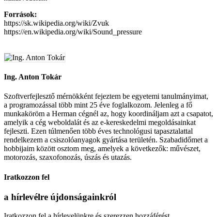
Források:
https://sk.wikipedia.org/wiki/Zvuk
https://en.wikipedia.org/wiki/Sound_pressure
Ing. Anton Tokár
Szoftverfejlesztő mérnökként fejeztem be egyetemi tanulmányimat,
a programozással több mint 25 éve foglalkozom. Jelenleg a fő
munkaköröm a Herman cégnél az, hogy koordináljam azt a csapatot,
amelyik a cég weboldalát és az e-kereskedelmi megoldásainkat
fejleszti. Ezen túlmenően több éves technológusi tapasztalattal
rendelkezem a csiszolóanyagok gyártása területén. Szabadidőmet a
hobbijaim között osztom meg, amelyek a következők: művészet,
motorozás, szaxofonozás, úszás és utazás.
Iratkozzon fel
a hírlevélre
újdonságainkról
Iratkozzon fel a hírlevelünkre és szerezzen hozzáférést