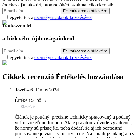
érdekes ajánlatokért, promóciókért, szakmai cikkekért stb.
egyetértek a
személyes adatok kezelésével
Iratkozzon fel
a hírlevélre
újdonságainkról
egyetértek a
személyes adatok kezelésével
Cikkek recenzió
Értékelés hozzáadása
Jozef
–
6. Június 2024
Értékelt
5
-ből 5
Slovakia
Článok je poučný, precízne technicky spracovaný a podaný
veľmi zreteľnou formou. Ak je pravdou v úvode vyjadrené ,
že normy sú prísnejšie, treba dodať, že aj ich beztrestné
porušovanie je viac a viac rozšírené. Na náradí je piktogram s