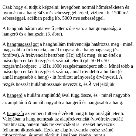
Csak hogy el tudjuk képzelni: levegőben normál hőmérsékleten és
nyomáson a hang 343 m/s sebességgel terjed, vízben kb. 1500 m/s
sebességgel, acélban pedig kb. 5000 m/s sebességgel.
A hangnak három alapvető jellemzője van: a hangmagasság, a
hangerő és a hangszín (3. ábra).
A
hangmagasságot
a hanghullám frekvenciája határozza meg - minél
magasabb a frekvencia, annál magasabb a hangmagasság (és
fordítva). A frekvenciát hertzben (Hz) adják meg, és az érték a
másodpercenkénti rezgések számát jelenti (pl. 50 Hz 50
rezgés/másodperc, 1 kHz 1000 rezgés/másodperc stb.). Minél több a
másodpercenkénti rezgések száma, annál rövidebb a hullám (és
annál magasabb a hang) - itt fordított arányosság érvényesül. A
λ
rezgés hosszát hullámhossznak nevezzük, és
-vel jelöljük.
A
hangerő
a hullám amplitúdójával függ össze, és - minél nagyobb
a
az amplitúdó
annál nagyobb a hangerő és hangosabb a hang.
A
hangszín
az emberi fülben érzékelt hang tulajdonságát jelenti.
Valójában a hang nemcsak az alapfrekvenciát (vivőfrekvenciát)
tartalmazza, hanem más frekvenciákat is - ezeket nevezzük
felharmonikusoknak. Ezek az alapfrekvencia egész számú
többszörösei, és amplitúdójuk általában kisebb, mint a