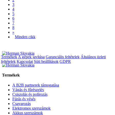
3
4
5
6
7
8
»
Minden cikk
Termékek
A gépek javítása
Garanciális feltételek
Általános üzleti
feltételek
Kapcsolat
Süti beállítások
GDPR
Termékek
A B2B partnerek támogatása
Vágás és fűrészelés
Csiszolás és polírozás
Fúrás és vésés
Csavarozás
Elektromos szerszámok
Akkus szerszámok