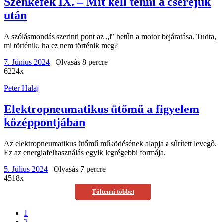
Szénkefék IX. – Mit kell tenni a cseréjük
után
A szólásmondás szerinti pont az „i” betűn a motor bejáratása. Tudta,
mi történik, ha ez nem történik meg?
7. Június 2024
Olvasás 8 percre
6224x
Peter Halaj
Elektropneumatikus ütőmű a figyelem
középpontjában
Az elektropneumatikus ütőmű működésének alapja a sűrített levegő.
Ez az energiafelhasználás egyik legrégebbi formája.
5. Július 2024
Olvasás 7 percre
4518x
Töltenni többet
1
2