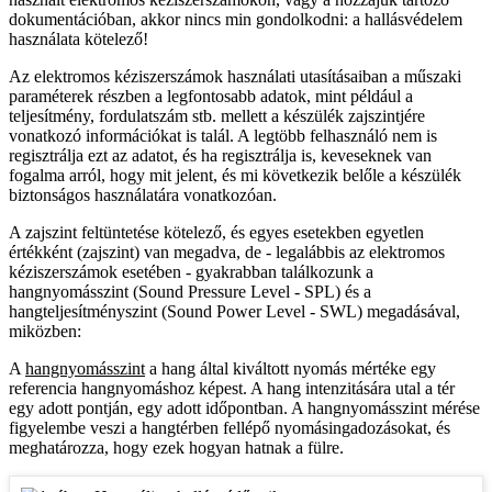
dokumentációban, akkor nincs min gondolkodni: a hallásvédelem
használata kötelező!
Az elektromos kéziszerszámok használati utasításaiban a műszaki
paraméterek részben a legfontosabb adatok, mint például a
teljesítmény, fordulatszám stb. mellett a készülék zajszintjére
vonatkozó információkat is talál. A legtöbb felhasználó nem is
regisztrálja ezt az adatot, és ha regisztrálja is, keveseknek van
fogalma arról, hogy mit jelent, és mi következik belőle a készülék
biztonságos használatára vonatkozóan.
A zajszint feltüntetése kötelező, és egyes esetekben egyetlen
értékként (zajszint) van megadva, de - legalábbis az elektromos
kéziszerszámok esetében - gyakrabban találkozunk a
hangnyomásszint (Sound Pressure Level - SPL) és a
hangteljesítményszint (Sound Power Level - SWL) megadásával,
miközben:
A
hangnyomásszint
a hang által kiváltott nyomás mértéke egy
referencia hangnyomáshoz képest. A hang intenzitására utal a tér
egy adott pontján, egy adott időpontban. A hangnyomásszint mérése
figyelembe veszi a hangtérben fellépő nyomásingadozásokat, és
meghatározza, hogy ezek hogyan hatnak a fülre.