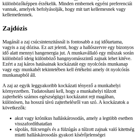
különbözőképpen érzékelik. Minden embernek egyéni preferenciái
vannak, amelyek befolyásolják, hogy mit tart kellemesnek vagy
kellemetlennek.
Zajdózis
Magánál a zaj csúcsintenzitásnál is fontosabb a zaj időtartama,
vagyis a zaj dózisa. Ez azt jelenti, hogy a hallószervre egy bizonyos
idő alatt mennyi hangenergia jut. A munkavállaló egy műszak során
különböző ideig különböző hangnyomásszintű zajnak lehet kitéve.
Ezért a zaj káros hatásainak kockázatát egy nyolcórás munkanap
vagy egy munkahét tekintetében kell értékelni amely öt nyolcórás
munkanapból áll.
A zaj az egyik leggyakoribb kockázati tényező a munkahelyi
környezetben. Tudatosítani kell, hogy a munkahelyi túlzott
zajterhelés számos egészségügyi kockázatot rejt magában,
különösen, ha hosszú távú zajterhelésről van szó. A kockázatok a
következők:
akut vagy krónikus halláskárosodás, amely a legtöbb esetben
visszafordíthatatlan
sípolás, fülcsengés és a fülzúgás a túlzott zajnak való kitettség
miatti halláskárosodás gyakori kísérőjelenségei