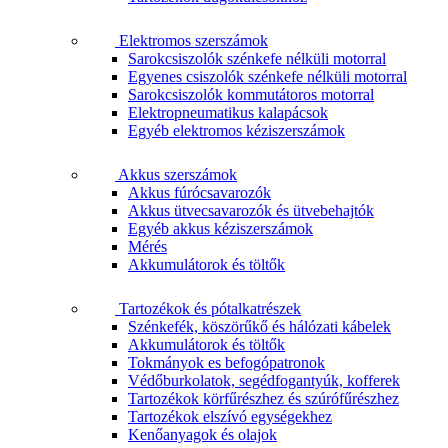
Elektromos szerszámok
Sarokcsiszolók szénkefe nélküli motorral
Egyenes csiszolók szénkefe nélküli motorral
Sarokcsiszolók kommutátoros motorral
Elektropneumatikus kalapácsok
Egyéb elektromos kéziszerszámok
Akkus szerszámok
Akkus fúrócsavarozók
Akkus ütvecsavarozók és ütvebehajtók
Egyéb akkus kéziszerszámok
Mérés
Akkumulátorok és töltők
Tartozékok és pótalkatrészek
Szénkefék, köszörűkő és hálózati kábelek
Akkumulátorok és töltők
Tokmányok es befogópatronok
Védőburkolatok, segédfogantyúk, kofferek
Tartozékok körfűrészhez és szúrófűrészhez
Tartozékok elszívó egységekhez
Kenőanyagok és olajok