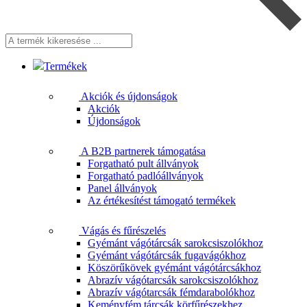
A
termék
kikeresése
Termékek
...
Akciók és újdonságok
Akciók
Újdonságok
A B2B partnerek támogatása
Forgatható pult állványok
Forgatható padlóállványok
Panel állványok
Az értékesítést támogató termékek
Vágás és fűrészelés
Gyémánt vágótárcsák sarokcsiszolókhoz
Gyémánt vágótárcsák fugavágókhoz
Köszörűkövek gyémánt vágótárcsákhoz
Abrazív vágótarcsák sarokcsiszolókhoz
Abrazív vágótarcsák fémdarabolókhoz
Keményfém tárcsák körfűrészekhez