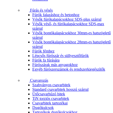
Fúrás és vésés
Fúrók falazáshoz és betonhoz
Vésők fúrókalapácsokhoz SDS-plus szárral
Vésők véső- és fúrókalapácsokhoz SDS-max
szárral
Vésők bontókalapácsokhoz 30mm-es hatszögletű
szárral
Vésők bontókalapácsokhoz 28mm-es hatszögletű
szárral
Fúrók fémhez
Lépcsős fúrószár és süllyesztőfúrók
Fúrók fa fúrására
Fúrószárak más anyagokhoz
Egyéb fúrószerszámok és rendszerkiegészítők
Csavarozás
Szabványos csavarbitek
Standard csavarbitek hosszú szárral
Ütőcsavarhúzó bitek
TiN torziós csavarbitek
Csavarbitek tartozékai
Dugókulcsok
Tartozékok dugókulcsokhoz