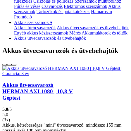
fűrészelés
Csiszolás és polírozás
Szerszámok multitoolhoz
Fúrás és vésés
Csavarozás
Elektromos szerszámok
Akkus
szerszámok
Tartozékok és pótalkatrészek
Hamarosan
Promóció
Akkus szerszámok
▾
Akkus fúrócsavarozók
Akkus ütvecsavarozók és ütvebehajtók
Egyéb akkus kéziszerszámok
Mérés
Akkumulátorok és töltők
Akkus ütvecsavarozók és ütvebehajtók
Akkus ütvecsavarozók és ütvebehajtók
Akkus ütvecsavarozó
HERMAN AXI-1080 | 10,8 V
Géptest
5,0
/5
5,0
(3x)
Akkus, kétsebességes "mini" ütvecsavarozó, mindössze 155 mm
hosszú, akár 100 Nm nyomatékkal