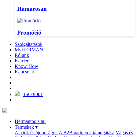
Hamarosan
Promóció
Szolgáltatások
MyHERMAN
Rólunk
Karrier
Know-How
Kapcsolat
ISO 9001
Hermantools.hu
Termékek
▾
Akciók és újdonságok
A B2B partnerek támogatása
Vágás és