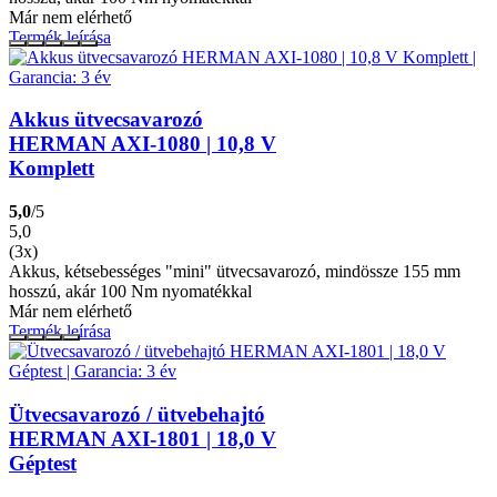
Már nem elérhető
Termék leírása
Akkus ütvecsavarozó
HERMAN AXI-1080 | 10,8 V
Komplett
5,0
/5
5,0
(3x)
Akkus, kétsebességes "mini" ütvecsavarozó, mindössze 155 mm
hosszú, akár 100 Nm nyomatékkal
Már nem elérhető
Termék leírása
Ütvecsavarozó / ütvebehajtó
HERMAN AXI-1801 | 18,0 V
Géptest