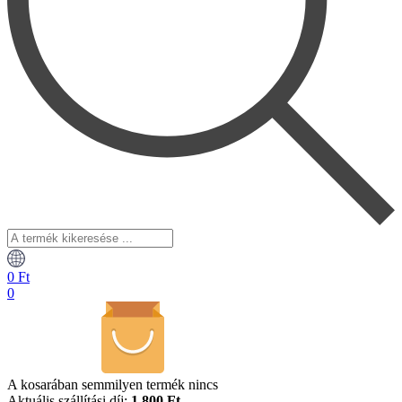
A
termék
kikeresése
0
Ft
...
0
A kosarában semmilyen termék nincs
Aktuális szállítási díj:
1.800 Ft