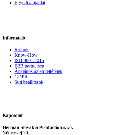
Egyedi árajánlat
Információ
Rólunk
Know-How
ISO 9001:2015
B2B partnerség
Általános üzleti feltételek
GDPR
Süti beállítások
Kapcsolat
Herman Slovakia Production s.r.o.
Němcovej 30,