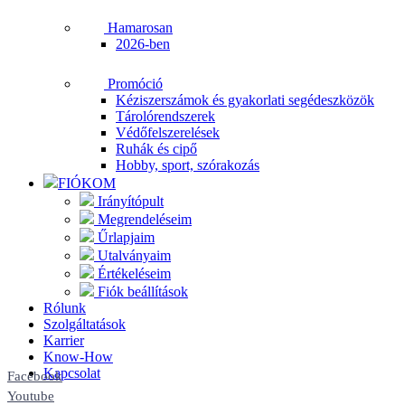
Hamarosan
2026-ben
Promóció
Kéziszerszámok és gyakorlati segédeszközök
Tárolórendszerek
Védőfelszerelések
Ruhák és cipő
Hobby, sport, szórakozás
FIÓKOM
Irányítópult
Megrendeléseim
Űrlapjaim
Utalványaim
Értékeléseim
Fiók beállítások
Rólunk
Szolgáltatások
Karrier
Know-How
Kapcsolat
Facebook
Youtube