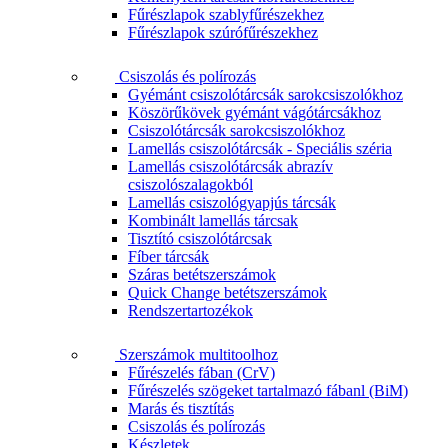
Fűrészlapok szablyfűrészekhez
Fűrészlapok szúrófűrészekhez
Csiszolás és polírozás
Gyémánt csiszolótárcsák sarokcsiszolókhoz
Köszörűkövek gyémánt vágótárcsákhoz
Csiszolótárcsák sarokcsiszolókhoz
Lamellás csiszolótárcsák - Speciális széria
Lamellás csiszolótárcsák abrazív
csiszolószalagokból
Lamellás csiszológyapjús tárcsák
Kombinált lamellás tárcsak
Tisztító csiszolótárcsak
Fíber tárcsák
Száras betétszerszámok
Quick Change betétszerszámok
Rendszertartozékok
Szerszámok multitoolhoz
Fűrészelés fában (CrV)
Fűrészelés szögeket tartalmazó fábanl (BiM)
Marás és tisztítás
Csiszolás és polírozás
Készletek