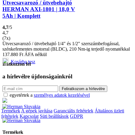
Ütvecsavarozó / ütvebehajtó
HERMAN AXI-1801 | 18,0 V
5Ah | Komplett
4,7
/5
4,7
(7x)
Ütvecsavarozó / ütvebehajtó 1/4" és 1/2" szerszámbefogással,
szénkefementes motorral (BLDC), 210 Nm-ig terjedő nyomatékkal
137.880
Ft
ÁFA nélkül
Kosárba tesz
Iratkozzon fel
a hírlevélre
újdonságainkról
egyetértek a
személyes adatok kezelésével
Termékek
A gépek javítása
Garanciális feltételek
Általános üzleti
feltételek
Kapcsolat
Süti beállítások
GDPR
Termékek