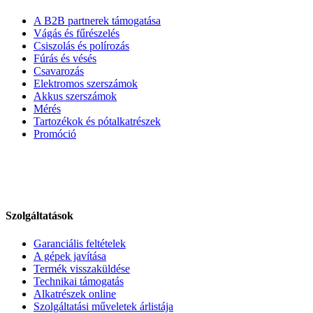
A B2B partnerek támogatása
Vágás és fűrészelés
Csiszolás és polírozás
Fúrás és vésés
Csavarozás
Elektromos szerszámok
Akkus szerszámok
Mérés
Tartozékok és pótalkatrészek
Promóció
Szolgáltatások
Garanciális feltételek
A gépek javítása
Termék visszaküldése
Technikai támogatás
Alkatrészek online
Szolgáltatási műveletek árlistája