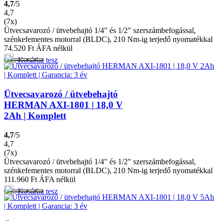
4,7
/5
4,7
(7x)
Ütvecsavarozó / ütvebehajtó 1/4" és 1/2" szerszámbefogással,
szénkefementes motorral (BLDC), 210 Nm-ig terjedő nyomatékkal
74.520
Ft
ÁFA nélkül
Kosárba tesz
Ütvecsavarozó / ütvebehajtó
HERMAN AXI-1801 | 18,0 V
2Ah | Komplett
4,7
/5
4,7
(7x)
Ütvecsavarozó / ütvebehajtó 1/4" és 1/2" szerszámbefogással,
szénkefementes motorral (BLDC), 210 Nm-ig terjedő nyomatékkal
111.960
Ft
ÁFA nélkül
Kosárba tesz