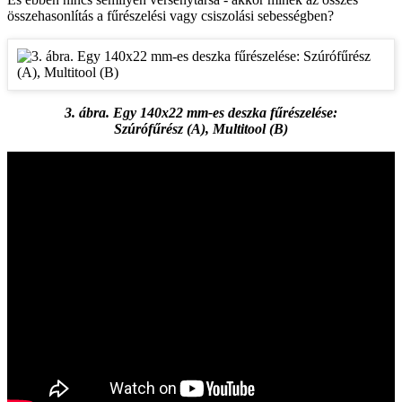
összehasonlítás a fűrészelési vagy csiszolási sebességben?
3. ábra. Egy 140x22 mm-es deszka fűrészelése:
Szúrófűrész (A), Multitool (B)