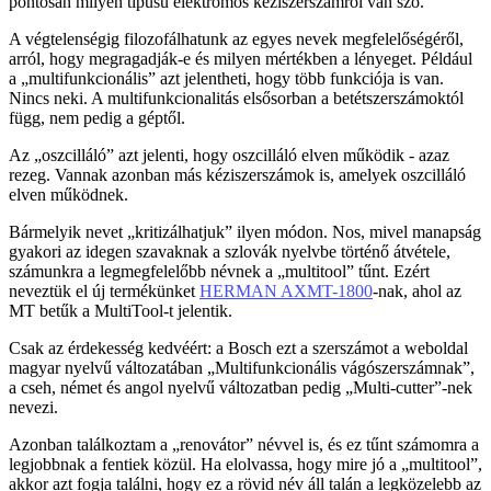
pontosan milyen típusú elektromos kéziszerszámról van szó.
A végtelenségig filozofálhatunk az egyes nevek megfelelőségéről,
arról, hogy megragadják-e és milyen mértékben a lényeget. Például
a „multifunkcionális” azt jelentheti, hogy több funkciója is van.
Nincs neki. A multifunkcionalitás elsősorban a betétszerszámoktól
függ, nem pedig a géptől.
Az „oszcilláló” azt jelenti, hogy oszcilláló elven működik - azaz
rezeg. Vannak azonban más kéziszerszámok is, amelyek oszcilláló
elven működnek.
Bármelyik nevet „kritizálhatjuk” ilyen módon. Nos, mivel manapság
gyakori az idegen szavaknak a szlovák nyelvbe történő átvétele,
számunkra a legmegfelelőbb névnek a „multitool” tűnt. Ezért
neveztük el új termékünket
HERMAN AXMT-1800
-nak, ahol az
MT betűk a MultiTool-t jelentik.
Csak az érdekesség kedvéért: a Bosch ezt a szerszámot a weboldal
magyar nyelvű változatában „Multifunkcionális vágószerszámnak”,
a cseh, német és angol nyelvű változatban pedig „Multi-cutter”-nek
nevezi.
Azonban találkoztam a „renovátor” névvel is, és ez tűnt számomra a
legjobbnak a fentiek közül. Ha elolvassa, hogy mire jó a „multitool”,
akkor azt fogja találni, hogy ez a rövid név áll talán a legközelebb az