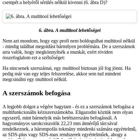
csempét a helyéről sérülés nélkül kivenni (6. ábra D)?
6. ábra. A multitool lehetőségei
Nem azt mondom, hogy egy profi nem boldogulhat multitool nélkül
- mindig találhat megoldást bármilyen problémára. De a szerszámok
arra valók, hogy megkönnyítsék a munkát, ezért röviden
összefoglalom ezt a szélsőséget:
Ha nincsenek szerszámai, egy multitool biztosan jól fog jönni. Ha
pedig már van egy teljes felszerelése, akkor sem tud mindent
megcsinálni egy multitool nélkül.
A szerszámok befogása
A legjobb dolgot a végére hagytam - és ez a szerszámok befogása a
multifunkcionális kéziszerszámokba. Eligazodni köztük nem olyan
egyszerű, mint bármelyik más betétszerszám befogásnál. A
hagyományos sarokcsiszolók 22,23 mm átmérőjű tárcsával
rendelkeznek, a hárompofás tokmány mindenki számára egyértelmű,
az SDS-plus vagy SDS-max rendszerek egyértelműek, ahogy a