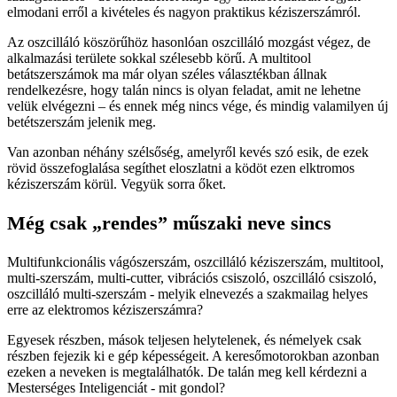
elmodani erről a kivételes és nagyon praktikus kéziszerszámról.
Az oszcilláló köszörűhöz hasonlóan oszcilláló mozgást végez, de
alkalmazási területe sokkal szélesebb körű. A multitool
betátszerszámok ma már olyan széles választékban állnak
rendelkezésre, hogy talán nincs is olyan feladat, amit ne lehetne
velük elvégezni – és ennek még nincs vége, és mindig valamilyen új
betétszerszám jelenik meg.
Van azonban néhány szélsőség, amelyről kevés szó esik, de ezek
rövid összefoglalása segíthet eloszlatni a ködöt ezen elktromos
kéziszerszám körül. Vegyük sorra őket.
Még csak „rendes” műszaki neve sincs
Multifunkcionális vágószerszám, oszcilláló kéziszerszám, multitool,
multi-szerszám, multi-cutter, vibrációs csiszoló, oszcilláló csiszoló,
oszcilláló multi-szerszám - melyik elnevezés a szakmailag helyes
erre az elektromos kéziszerszámra?
Egyesek részben, mások teljesen helytelenek, és némelyek csak
részben fejezik ki e gép képességeit. A keresőmotorokban azonban
ezeken a neveken is megtalálhatók. De talán meg kell kérdezni a
Mesterséges Inteligenciát - mit gondol?