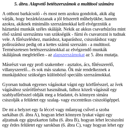
5. ábra. Alapvető betétszerszámok a multitool számára
A otthoni barkácsoló - és most nem azokra gondolok, akik alig
várják, hogy bezárkózzanak a jól felszerelt műhelyükbe, hanem
azokra, akiknek minimális szerszámokkal kell elvégezniük a
háztartási munkák széles skáláját. Nekik az akkus csavarhúzóra mint
első számú szerszámra van szükségük - fúrni és csavarozni is tudnak
vele. A fűrészeléshez, maráshoz, kaparáshoz, csiszoláshoz vagy
polírozáshoz pedig ott a kettes számú szerszám - a multitool.
Természetesen betétszerszámokkal az elvégzendő munkák
skálájának megfelelően - az
alapszerszámokat
az 5. ábra mutatja.
Másrészt van egy profi szakember - asztalos, ács, fűtésszerelő,
villanyszerelő... és sok más szakma. Ők már rendelkeznek a
munkájukhoz szükséges különböző speciális szerszámokkal.
Gyorsan tudnak egyenes vágásokat vágni egy körfűrésszel, az ívek
vágásához szúrófűrésszt használnak, falhoz közeli vágásnál egy
szablyafűrésszel oldják meg a feladatot, és könnyen simára
csiszolják a felületet egy szalag- vagy excentrikus csiszológéppel.
De mi a helyzet egy fa léccel vagy műanyag csővel a szoba
sarkában (6. ábra A), hogyan lehet könnyen lyukat vágni egy
aljzatnak egy gipszkarton falba (6. ábra B), hogyan lehet lecsiszolni
egy érdes felületet egy sarokban (6. ábra C), vagy hogyan lehet egy