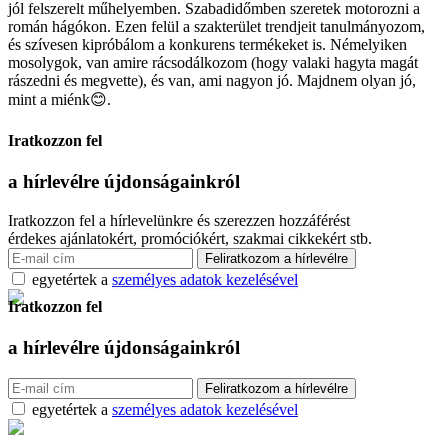
jól felszerelt műhelyemben. Szabadidőmben szeretek motorozni a
román hágókon. Ezen felül a szakterület trendjeit tanulmányozom,
és szívesen kipróbálom a konkurens termékeket is. Némelyiken
mosolygok, van amire rácsodálkozom (hogy valaki hagyta magát
rászedni és megvette), és van, ami nagyon jó. Majdnem olyan jó,
mint a miénk😊.
Iratkozzon fel
a hírlevélre
újdonságainkról
Iratkozzon fel a hírlevelünkre és szerezzen hozzáférést
érdekes ajánlatokért, promóciókért, szakmai cikkekért stb.
egyetértek a
személyes adatok kezelésével
Iratkozzon fel
a hírlevélre
újdonságainkról
egyetértek a
személyes adatok kezelésével