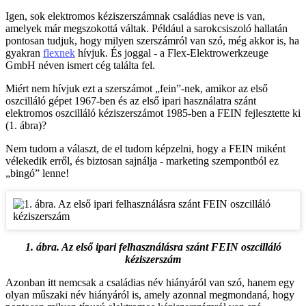
Igen, sok elektromos kéziszerszámnak családias neve is van,
amelyek már megszokottá váltak. Például a sarokcsiszoló hallatán
pontosan tudjuk, hogy milyen szerszámról van szó, még akkor is, ha
gyakran
flexnek
hívjuk. És joggal - a Flex-Elektrowerkzeuge
GmbH néven ismert cég találta fel.
Miért nem hívjuk ezt a szerszámot „fein”-nek, amikor az első
oszcilláló gépet 1967-ben és az első ipari használatra szánt
elektromos oszcilláló kéziszerszámot 1985-ben a FEIN fejlesztette ki
(1. ábra)?
Nem tudom a választ, de el tudom képzelni, hogy a FEIN miként
vélekedik erről, és biztosan sajnálja - marketing szempontból ez
„bingó” lenne!
1. ábra. Az első ipari felhasználásra szánt FEIN oszcilláló
kéziszerszám
Azonban itt nemcsak a családias név hiányáról van szó, hanem egy
olyan műszaki név hiányáról is, amely azonnal megmondaná, hogy