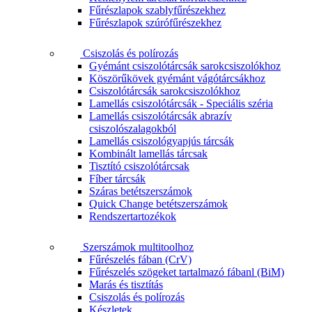
Fűrészlapok szablyfűrészekhez
Fűrészlapok szúrófűrészekhez
Csiszolás és polírozás
Gyémánt csiszolótárcsák sarokcsiszolókhoz
Köszörűkövek gyémánt vágótárcsákhoz
Csiszolótárcsák sarokcsiszolókhoz
Lamellás csiszolótárcsák - Speciális széria
Lamellás csiszolótárcsák abrazív
csiszolószalagokból
Lamellás csiszológyapjús tárcsák
Kombinált lamellás tárcsak
Tisztító csiszolótárcsak
Fíber tárcsák
Száras betétszerszámok
Quick Change betétszerszámok
Rendszertartozékok
Szerszámok multitoolhoz
Fűrészelés fában (CrV)
Fűrészelés szögeket tartalmazó fábanl (BiM)
Marás és tisztítás
Csiszolás és polírozás
Készletek