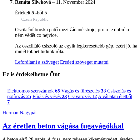
Renáta Sliwková
–
11. November 2024
Értékelt
5
-ből 5
Czech Republic
Oscilační bruska patří mezi žádané stroje, proto je dobré o
něm vědět co nejvíce.
Az oszcilláló csiszoló az egyik legkeresettebb gép, ezért jó, ha
minél többet tudunk róla.
Lefordítani a szöveget
Eredeti szöveget mutatni
Ez is érdekelhetne Önt
Elektromos szerszámok
65
Vágás és fűrészelés
33
Csiszolás és
polírozás
25
Fúrás és vésés
23
Csavarozás
12
A vállalati életből
7
Herman Nagypál
Az éretlen beton vágása fugavágókkal
A beton első 28 napja: A friss, nem teljesen kikeményedett, éretlen