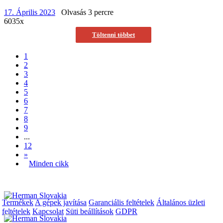
17. Április 2023
Olvasás 3 percre
6035x
Töltenni többet
1
2
3
4
5
6
7
8
9
...
12
»
Minden cikk
Termékek
A gépek javítása
Garanciális feltételek
Általános üzleti
feltételek
Kapcsolat
Süti beállítások
GDPR