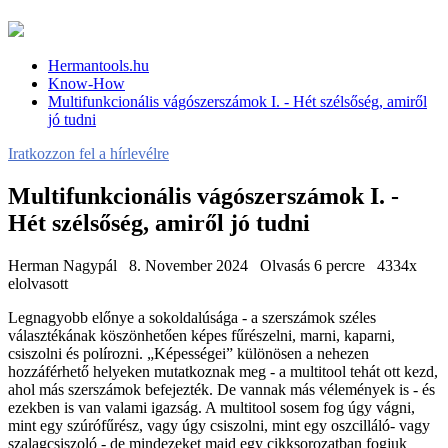
Hermantools.hu
Know-How
Multifunkcionális vágószerszámok I. - Hét szélsőség, amiről
jó tudni
Iratkozzon fel a hírlevélre
Multifunkcionális vágószerszámok I. -
Hét szélsőség, amiről jó tudni
Herman Nagypál
8. November 2024
Olvasás 6 percre
4334x
elolvasott
Legnagyobb előnye a sokoldalúsága - a szerszámok széles
választékának köszönhetően képes fűrészelni, marni, kaparni,
csiszolni és polírozni. „Képességei” különösen a nehezen
hozzáférhető helyeken mutatkoznak meg - a multitool tehát ott kezd,
ahol más szerszámok befejezték. De vannak más vélemények is - és
ezekben is van valami igazság. A multitool sosem fog úgy vágni,
mint egy szúrófűrész, vagy úgy csiszolni, mint egy oszcilláló- vagy
szalagcsiszoló - de mindezeket majd egy cikksorozatban fogjuk