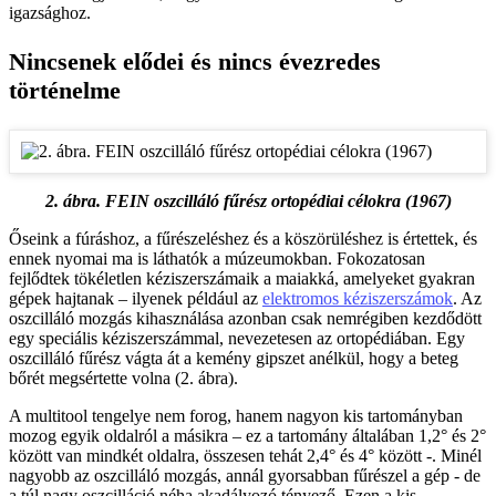
igazsághoz.
Nincsenek elődei és nincs évezredes
történelme
2. ábra. FEIN oszcilláló fűrész ortopédiai célokra (1967)
Őseink a fúráshoz, a fűrészeléshez és a köszörüléshez is értettek, és
ennek nyomai ma is láthatók a múzeumokban. Fokozatosan
fejlődtek tökéletlen kéziszerszámaik a maiakká, amelyeket gyakran
gépek hajtanak – ilyenek például az
elektromos kéziszerszámok
. Az
oszcilláló mozgás kihasználása azonban csak nemrégiben kezdődött
egy speciális kéziszerszámmal, nevezetesen az ortopédiában. Egy
oszcilláló fűrész vágta át a kemény gipszet anélkül, hogy a beteg
bőrét megsértette volna (2. ábra).
A multitool tengelye nem forog, hanem nagyon kis tartományban
mozog egyik oldalról a másikra – ez a tartomány általában 1,2° és 2°
között van mindkét oldalra, összesen tehát 2,4° és 4° között -. Minél
nagyobb az oszcilláló mozgás, annál gyorsabban fűrészel a gép - de
a túl nagy oszcilláció néha akadályozó tényező. Ezen a kis