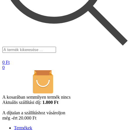
A
termék
kikeresése
0
Ft
...
0
A kosarában semmilyen termék nincs
Aktuális szállítási díj:
1.800 Ft
A díjtalan a szállításhoz vásároljon
még -ért 20.000 Ft
Termékek