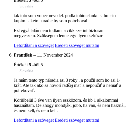
Értékelt
5
-ből 5
Slovakia
tak toto som vobec nevedel. podla tohto clanku si ho isto
kupim. taketo naradie by som potreboval
Ezt egyáltalán nem tudtam. a cikk szerint biztosan
megveszem. Szükségem lenne egy ilyen eszközre
Lefordítani a szöveget
Eredeti szöveget mutatni
František
–
11. November 2024
Értékelt
5
-ből 5
Slovakia
Ja mám tento typ náradia asi 3 roky , a použil som ho asi 1-
krát. Ale tak ako sa hovorí radšej mať a nepoužiť a nemať a
potrebovať.
Körülbelül 3 éve van ilyen eszközöm, és kb 1 alkalommal
használtam. De ahogy mondják, jobb, ha van, és nem használ,
és nem kell, és nem kell.
Lefordítani a szöveget
Eredeti szöveget mutatni