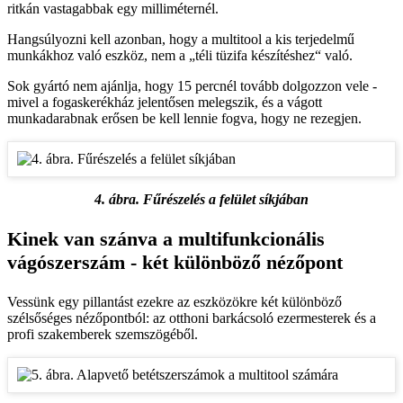
ritkán vastagabbak egy milliméternél.
Hangsúlyozni kell azonban, hogy a multitool a kis terjedelmű
munkákhoz való eszköz, nem a „téli tüzifa készítéshez“ való.
Sok gyártó nem ajánlja, hogy 15 percnél tovább dolgozzon vele -
mivel a fogaskerékház jelentősen melegszik, és a vágott
munkadarabnak erősen be kell lennie fogva, hogy ne rezegjen.
4. ábra. Fűrészelés a felület síkjában
Kinek van szánva a multifunkcionális
vágószerszám - két különböző nézőpont
Vessünk egy pillantást ezekre az eszközökre két különböző
szélsőséges nézőpontból: az otthoni barkácsoló ezermesterek és a
profi szakemberek szemszögéből.