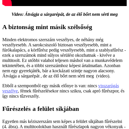
Video: Átvágja a sárgarépát, de az élő bőrt nem sérti meg
A biztonság mint másik szélsőség
Minden elektromos szerszám veszélyes, de néhány még
veszélyesebb. A sarokcsiszoló biztosan veszélyesebb, mint a
fúrókalapács, a körfűrész pedig veszélyesebb, mint a szablyafűrész -
ezek a szerszámok mind súlyos sérülést okozhatnak - kivéve a
multitoolt. Ez utóbbi valahol teljesen máshol van a munkavédelem
tekintetében, és a többi szerszámhoz képest ártalmatlan. Azonban
nem egy gyerekjáték, bár a kockázati szintje nagyon alacsony.
Átvágja a sárgarépát
, de az élő bőrt nem sérti meg
(video).
Ebből a szempontból egy másik előnye is van: nincs
visszarúgás
veszélye
, fémek fűrészelésekor nincs szikra, csak apró fűrészpor, és
így nincs tűzveszély.
Fűrészelés a felület síkjában
Egyetlen más kéziszerszám sem képes a felület síkjában fűrészelni
(4. ábra). A multitoolokban használt fűrészlapok nagyon vékonyak -