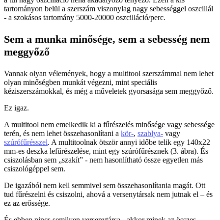
tartományon belül a szerszám viszonylag nagy sebességgel oszcillál
- a szokásos tartomány 5000-20000 oszcilláció/perc.
Sem a munka minősége, sem a sebesség nem
meggyőző
Vannak olyan vélemények, hogy a multitool szerszámmal nem lehet
olyan minőségben munkát végezni, mint speciális
kéziszerszámokkal, és még a műveletek gyorsasága sem meggyőző.
Ez igaz.
A multitool nem emelkedik ki a fűrészelés minősége vagy sebessége
terén, és nem lehet összehasonlítani a
kör-
,
szablya-
vagy
szúrófűrésszel
. A multitoolnak ötször annyi időbe telik egy 140x22
mm-es deszka lefűrészelése, mint egy szúrófűrésznek (3. ábra). És
csiszolásban sem „szakít” - nem hasonlítható össze egyetlen más
csiszológéppel sem.
De igazából nem kell semmivel sem összehasonlítania magát. Ott
tud fűrészelni és csiszolni, ahová a versenytársak nem jutnak el – és
ez az erőssége.
És ebben nincs semilyen versenytársa - akkor minek az összes