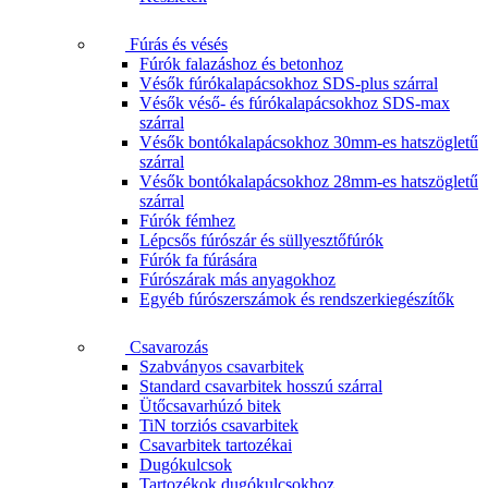
Fúrás és vésés
Fúrók falazáshoz és betonhoz
Vésők fúrókalapácsokhoz SDS-plus szárral
Vésők véső- és fúrókalapácsokhoz SDS-max
szárral
Vésők bontókalapácsokhoz 30mm-es hatszögletű
szárral
Vésők bontókalapácsokhoz 28mm-es hatszögletű
szárral
Fúrók fémhez
Lépcsős fúrószár és süllyesztőfúrók
Fúrók fa fúrására
Fúrószárak más anyagokhoz
Egyéb fúrószerszámok és rendszerkiegészítők
Csavarozás
Szabványos csavarbitek
Standard csavarbitek hosszú szárral
Ütőcsavarhúzó bitek
TiN torziós csavarbitek
Csavarbitek tartozékai
Dugókulcsok
Tartozékok dugókulcsokhoz