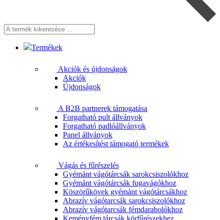
A
termék
kikeresése
Termékek
...
Akciók és újdonságok
Akciók
Újdonságok
A B2B partnerek támogatása
Forgatható pult állványok
Forgatható padlóállványok
Panel állványok
Az értékesítést támogató termékek
Vágás és fűrészelés
Gyémánt vágótárcsák sarokcsiszolókhoz
Gyémánt vágótárcsák fugavágókhoz
Köszörűkövek gyémánt vágótárcsákhoz
Abrazív vágótarcsák sarokcsiszolókhoz
Abrazív vágótarcsák fémdarabolókhoz
Keményfém tárcsák körfűrészekhez