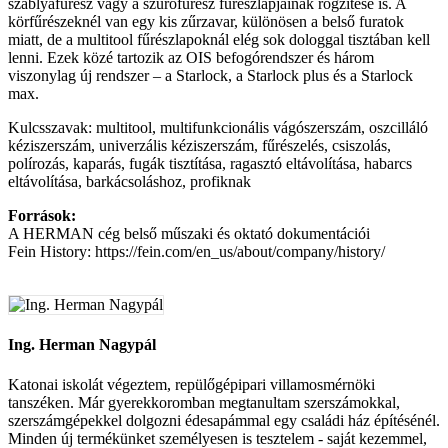
szablyafűrész vagy a szúrófűrész fűrészlapjainak rögzítése is. A
körfűrészeknél van egy kis zűrzavar, különösen a belső furatok
miatt, de a multitool fűrészlapoknál elég sok dologgal tisztában kell
lenni. Ezek közé tartozik az OIS befogórendszer és három
viszonylag új rendszer – a Starlock, a Starlock plus és a Starlock
max.
Kulcsszavak: multitool, multifunkcionális vágószerszám, oszcilláló
kéziszerszám, univerzális kéziszerszám, fűrészelés, csiszolás,
polírozás, kaparás, fugák tisztítása, ragasztó eltávolítása, habarcs
eltávolítása, barkácsoláshoz, profiknak
Források:
A HERMAN cég belső műszaki és oktató dokumentációi
Fein History: https://fein.com/en_us/about/company/history/
Ing. Herman Nagypál
Katonai iskolát végeztem, repülőgépipari villamosmérnöki
tanszéken. Már gyerekkoromban megtanultam szerszámokkal,
szerszámgépekkel dolgozni édesapámmal egy családi ház építésénél.
Minden új termékünket személyesen is tesztelem - saját kezemmel,