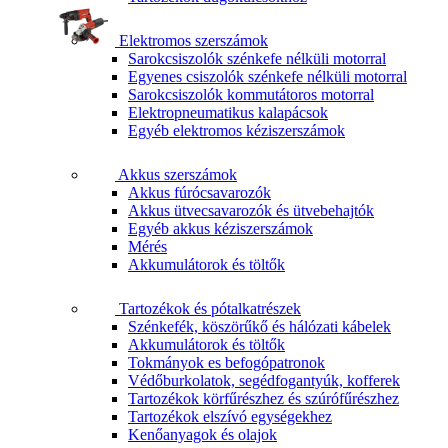
Elektromos szerszámok
Sarokcsiszolók szénkefe nélküli motorral
Egyenes csiszolók szénkefe nélküli motorral
Sarokcsiszolók kommutátoros motorral
Elektropneumatikus kalapácsok
Egyéb elektromos kéziszerszámok
Akkus szerszámok
Akkus fúrócsavarozók
Akkus ütvecsavarozók és ütvebehajtók
Egyéb akkus kéziszerszámok
Mérés
Akkumulátorok és töltők
Tartozékok és pótalkatrészek
Szénkefék, köszörűkő és hálózati kábelek
Akkumulátorok és töltők
Tokmányok es befogópatronok
Védőburkolatok, segédfogantyúk, kofferek
Tartozékok körfűrészhez és szúrófűrészhez
Tartozékok elszívó egységekhez
Kenőanyagok és olajok