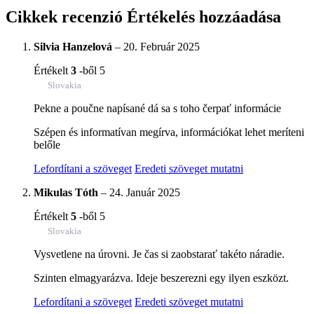
Cikkek recenzió
Értékelés hozzáadása
Silvia Hanzelová
–
20. Február 2025
Értékelt
3
-ből 5
Slovakia
Pekne a poučne napísané dá sa s toho čerpať informácie
Szépen és informatívan megírva, információkat lehet meríteni
belőle
Lefordítani a szöveget
Eredeti szöveget mutatni
Mikulas Tóth
–
24. Január 2025
Értékelt
5
-ből 5
Slovakia
Vysvetlene na úrovni. Je čas si zaobstarať takéto náradie.
Szinten elmagyarázva. Ideje beszerezni egy ilyen eszközt.
Lefordítani a szöveget
Eredeti szöveget mutatni