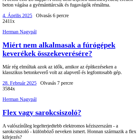
beton vágása a gyémánttárcsák és fugavágók rémálma.
4. Április 2025
Olvasás 6 percre
2411x
Herman Nagypál
Miért nem alkalmasak a fúrógépek
keverékek összekeverésére?
Már rég elmúltak azok az idők, amikor az építkezéseken a
klasszikus betonkeverő volt az alapvető és legfontosabb gép.
28. Február 2025
Olvasás 7 percre
3584x
Herman Nagypál
Flex vagy sarokcsiszoló?
A valószínűleg legelterjedtebb elektromos kéziszerszám - a
sarokcsiszoló - különböző neveken ismert. Honnan származik a flex
kifejezés?