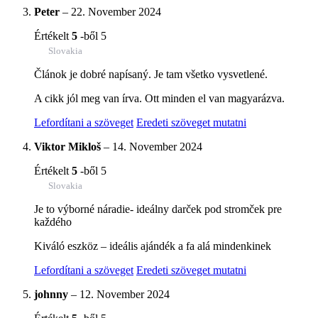
Peter
–
22. November 2024
Értékelt
5
-ből 5
Slovakia
Článok je dobré napísaný. Je tam všetko vysvetlené.
A cikk jól meg van írva. Ott minden el van magyarázva.
Lefordítani a szöveget
Eredeti szöveget mutatni
Viktor Mikloš
–
14. November 2024
Értékelt
5
-ből 5
Slovakia
Je to výborné náradie- ideálny darček pod stromček pre
každého
Kiváló eszköz – ideális ajándék a fa alá mindenkinek
Lefordítani a szöveget
Eredeti szöveget mutatni
johnny
–
12. November 2024