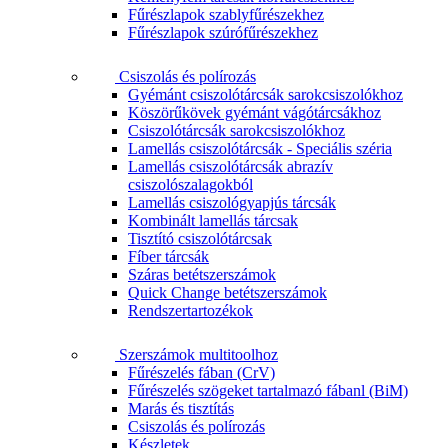
Fűrészlapok szablyfűrészekhez
Fűrészlapok szúrófűrészekhez
Csiszolás és polírozás
Gyémánt csiszolótárcsák sarokcsiszolókhoz
Köszörűkövek gyémánt vágótárcsákhoz
Csiszolótárcsák sarokcsiszolókhoz
Lamellás csiszolótárcsák - Speciális széria
Lamellás csiszolótárcsák abrazív
csiszolószalagokból
Lamellás csiszológyapjús tárcsák
Kombinált lamellás tárcsak
Tisztító csiszolótárcsak
Fíber tárcsák
Száras betétszerszámok
Quick Change betétszerszámok
Rendszertartozékok
Szerszámok multitoolhoz
Fűrészelés fában (CrV)
Fűrészelés szögeket tartalmazó fábanl (BiM)
Marás és tisztítás
Csiszolás és polírozás
Készletek