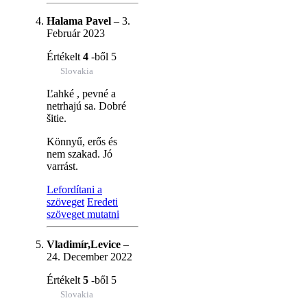
Halama Pavel
–
3.
Február 2023
Értékelt
4
-ből 5
Slovakia
Ľahké , pevné a
netrhajú sa. Dobré
šitie.
Könnyű, erős és
nem szakad. Jó
varrást.
Lefordítani a
szöveget
Eredeti
szöveget mutatni
Vladimír,Levice
–
24. December 2022
Értékelt
5
-ből 5
Slovakia