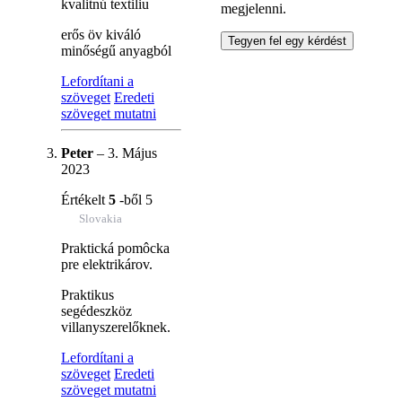
kvalitnú textiliu
megjelenni.
erős öv kiváló
minőségű anyagból
Lefordítani a
szöveget
Eredeti
szöveget mutatni
Peter
–
3. Május
2023
Értékelt
5
-ből 5
Slovakia
Praktická pomôcka
pre elektrikárov.
Praktikus
segédeszköz
villanyszerelőknek.
Lefordítani a
szöveget
Eredeti
szöveget mutatni