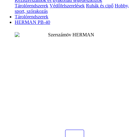
Kéziszerszámok és gyakorlati segédeszközök
Tárolórendszerek
Védőfelszerelések
Ruhák és cipő
Hobby,
sport, szórakozás
Tárolórendszerek
HERMAN PB-40