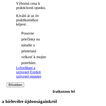
Výborná cena k
praktickosti opasku.
Kiváló ár az öv
praktikumához
képest.
Posuvne
priečinky na
náradie a
primeraná
velkosť k mojim
potrebám.
Lefordítani a
szöveget
Eredeti
szöveget mutatni
Bővebben
Iratkozzon fel
a hírlevélre
újdonságainkról