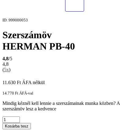
ID: 999000053
Szerszámöv
HERMAN PB-40
4,8
/5
4,8
(
5x
)
11.630
Ft
ÁFA nélkül
14.770
Ft
ÁFÁ-val
Mindig kéznél kell lennie a szerszámainak munka közben? A
szerszámöv lesz a kedvence
Kosárba tesz