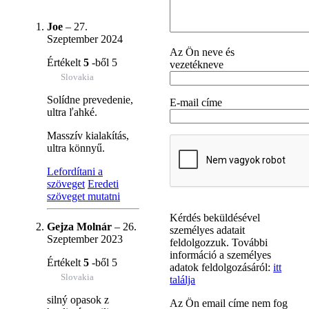
Joe
–
27.
Szeptember 2024
Az Ön neve és
Értékelt
5
-ből 5
vezetékneve
Slovakia
Solídne prevedenie,
E-mail címe
ultra ľahké.
Masszív kialakítás,
ultra könnyű.
Lefordítani a
szöveget
Eredeti
szöveget mutatni
Kérdés beküldésével
Gejza Molnár
–
26.
személyes adatait
Szeptember 2023
feldolgozzuk. További
információ a személyes
Értékelt
5
-ből 5
adatok feldolgozásáról:
itt
Slovakia
találja
silný opasok z
Az Ön email címe nem fog