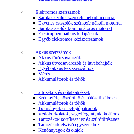
Elektromos szerszámok
Sarokcsiszolók szénkefe nélküli motorral
Egyenes csiszolók szénkefe nélküli motorral
Sarokcsiszolók kommutátoros motorral
Elektropneumatikus kalapácsok
Egyéb elektromos kéziszerszámok
Akkus szerszámok
Akkus fúrócsavarozók
Akkus ütvecsavarozók és ütvebehajtók
Egyéb akkus kéziszerszámok
Mérés
Akkumulátorok és töltők
Tartozékok és pótalkatrészek
Szénkefék, köszörűkő és hálózati kábelek
Akkumulátorok és töltők
Tokmányok es befogópatronok
Védőburkolatok, segédfogantyúk, kofferek
Tartozékok körfűrészhez és szúrófűrészhez
Tartozékok elszívó egységekhez
Kenőanyagok és olajok