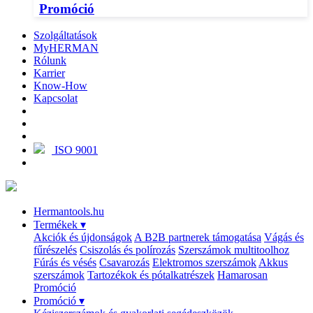
Promóció
Szolgáltatások
MyHERMAN
Rólunk
Karrier
Know-How
Kapcsolat
ISO 9001
Hermantools.hu
Termékek
▾
Akciók és újdonságok
A B2B partnerek támogatása
Vágás és
fűrészelés
Csiszolás és polírozás
Szerszámok multitoolhoz
Fúrás és vésés
Csavarozás
Elektromos szerszámok
Akkus
szerszámok
Tartozékok és pótalkatrészek
Hamarosan
Promóció
Promóció
▾