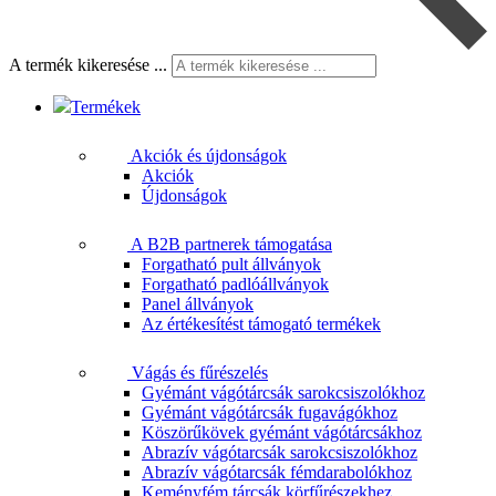
A termék kikeresése ...
Termékek
Akciók és újdonságok
Akciók
Újdonságok
A B2B partnerek támogatása
Forgatható pult állványok
Forgatható padlóállványok
Panel állványok
Az értékesítést támogató termékek
Vágás és fűrészelés
Gyémánt vágótárcsák sarokcsiszolókhoz
Gyémánt vágótárcsák fugavágókhoz
Köszörűkövek gyémánt vágótárcsákhoz
Abrazív vágótarcsák sarokcsiszolókhoz
Abrazív vágótarcsák fémdarabolókhoz
Keményfém tárcsák körfűrészekhez