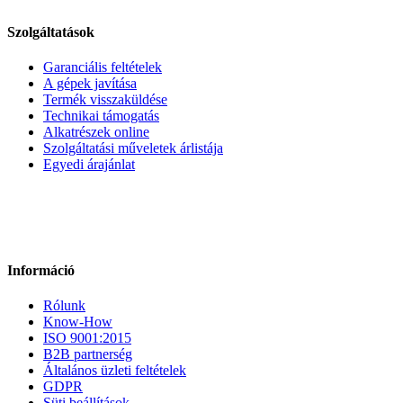
Szolgáltatások
Garanciális feltételek
A gépek javítása
Termék visszaküldése
Technikai támogatás
Alkatrészek online
Szolgáltatási műveletek árlistája
Egyedi árajánlat
Információ
Rólunk
Know-How
ISO 9001:2015
B2B partnerség
Általános üzleti feltételek
GDPR
Süti beállítások