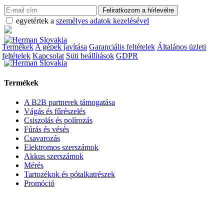
egyetértek a
személyes adatok kezelésével
Termékek
A gépek javítása
Garanciális feltételek
Általános üzleti
feltételek
Kapcsolat
Süti beállítások
GDPR
Termékek
A B2B partnerek támogatása
Vágás és fűrészelés
Csiszolás és polírozás
Fúrás és vésés
Csavarozás
Elektromos szerszámok
Akkus szerszámok
Mérés
Tartozékok és pótalkatrészek
Promóció