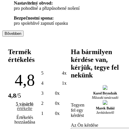
Nastavitelný obvod:
pro pohodlné a přizpůsobené nošení
Bezpečnostní spona:
pro spolehlivé zapnutí opasku
Bővebben
Termék
Ha bármilyen
értékelés
kérdése van,
kérjük, tegye fel
5
4x
4,8
nekünk
4
1x
3
0x
Karol Bryndzák
4,8
/5
Műszaki tanácsadó
2
0x
5 vásárló
Tegyen
értékelte
Marek Baláž
fel egy
Javításkezelő
1
0x
kérdést
Értékelés
hozzáadása
Az Ön kérdése