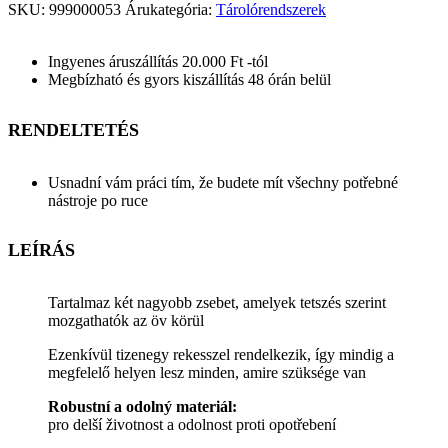
SKU:
999000053
Árukategória:
Tárolórendszerek
Ingyenes áruszállítás 20.000 Ft -tól
Megbízható és gyors kiszállítás 48 órán belül
RENDELTETÉS
Usnadní vám práci tím, že budete mít všechny potřebné
nástroje po ruce
LEÍRÁS
Tartalmaz két nagyobb zsebet, amelyek tetszés szerint
mozgathatók az öv körül
Ezenkívül tizenegy rekesszel rendelkezik, így mindig a
megfelelő helyen lesz minden, amire szüksége van
Robustní a odolný materiál:
pro delší životnost a odolnost proti opotřebení