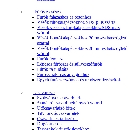
Fúrás és vésés
Fúrók falazáshoz és betonhoz
Vésők fúrókalapácsokhoz SDS-plus szárral
Vésők véső- és fúrókalapácsokhoz SDS-max
szárral
Vésők bontókalapácsokhoz 30mm-es hatszögletű
szárral
Vésők bontókalapácsokhoz 28mm-es hatszögletű
szárral
Fúrók fémhez
Lépcsős fúrószár és süllyesztőfúrók
Fúrók fa fúrására
Fúrószárak más anyagokhoz
Egyéb fúrószerszámok és rendszerkiegészítők
Csavarozás
Szabványos csavarbitek
Standard csavarbitek hosszú szárral
Ütőcsavarhúzó bitek
TiN torziós csavarbitek
Csavarbitek tartozékai
Dugókulcsok
Tartozékok dugókulcsokhoz