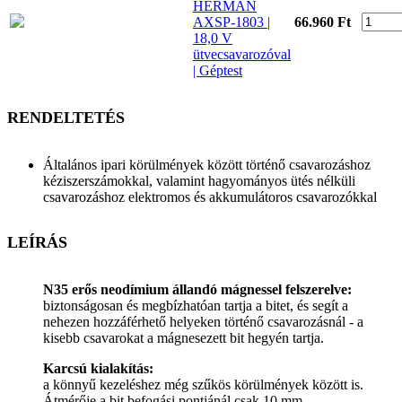
HERMAN
AXSP-1803 |
66.960 Ft
18,0 V
ütvecsavarozóval
| Géptest
RENDELTETÉS
Általános ipari körülmények között történő csavarozáshoz
kéziszerszámokkal, valamint hagyományos ütés nélküli
csavarozáshoz elektromos és akkumulátoros csavarozókkal
LEÍRÁS
N35 erős neodímium állandó mágnessel felszerelve:
biztonságosan és megbízhatóan tartja a bitet, és segít a
nehezen hozzáférhető helyeken történő csavarozásnál - a
kisebb csavarokat a mágnesezett bit hegyén tartja.
Karcsú kialakítás:
a könnyű kezeléshez még szűkös körülmények között is.
Átmérője a bit befogási pontjánál csak 10 mm