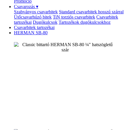
Promóció
Csavarozás
▾
Szabványos csavarbitek
Standard csavarbitek hosszú szárral
Ütőcsavarhúzó bitek
TiN torziós csavarbitek
Csavarbitek
tartozékai
Dugókulcsok
Tartozékok dugókulcsokhoz
Csavarbitek tartozékai
HERMAN SB-80