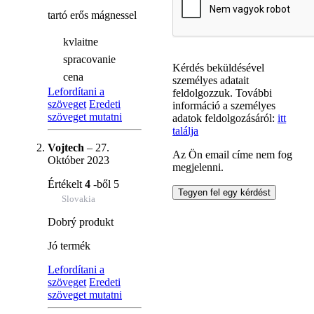
tartó erős mágnessel
kvlaitne
spracovanie
Kérdés beküldésével
cena
személyes adatait
Lefordítani a
feldolgozzuk. További
szöveget
Eredeti
információ a személyes
szöveget mutatni
adatok feldolgozásáról:
itt
találja
Vojtech
–
27.
Az Ön email címe nem fog
Október 2023
megjelenni.
Értékelt
4
-ből 5
Slovakia
Dobrý produkt
Jó termék
Lefordítani a
szöveget
Eredeti
szöveget mutatni