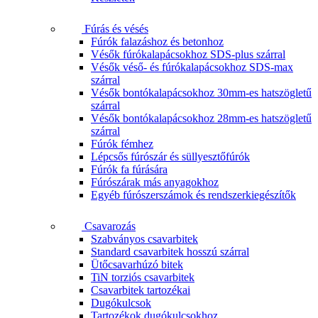
Fúrás és vésés
Fúrók falazáshoz és betonhoz
Vésők fúrókalapácsokhoz SDS-plus szárral
Vésők véső- és fúrókalapácsokhoz SDS-max
szárral
Vésők bontókalapácsokhoz 30mm-es hatszögletű
szárral
Vésők bontókalapácsokhoz 28mm-es hatszögletű
szárral
Fúrók fémhez
Lépcsős fúrószár és süllyesztőfúrók
Fúrók fa fúrására
Fúrószárak más anyagokhoz
Egyéb fúrószerszámok és rendszerkiegészítők
Csavarozás
Szabványos csavarbitek
Standard csavarbitek hosszú szárral
Ütőcsavarhúzó bitek
TiN torziós csavarbitek
Csavarbitek tartozékai
Dugókulcsok
Tartozékok dugókulcsokhoz