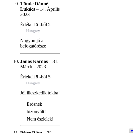
Tünde Dánné
Lukács
–
14. Április
2023
Értékelt
5
-ből 5
Hungary
Nagyon jó a
befogatórésze
János Kardos
–
31.
Március 2023
Értékelt
5
-ből 5
Hungary
Jól illeszkedik tokba!
Erősnek
bizonyúlt!
Nem észlelek!
Péter Rácz
–
28.