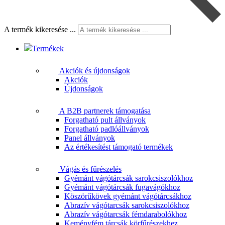
A termék kikeresése ...
Termékek
Akciók és újdonságok
Akciók
Újdonságok
A B2B partnerek támogatása
Forgatható pult állványok
Forgatható padlóállványok
Panel állványok
Az értékesítést támogató termékek
Vágás és fűrészelés
Gyémánt vágótárcsák sarokcsiszolókhoz
Gyémánt vágótárcsák fugavágókhoz
Köszörűkövek gyémánt vágótárcsákhoz
Abrazív vágótarcsák sarokcsiszolókhoz
Abrazív vágótarcsák fémdarabolókhoz
Keményfém tárcsák körfűrészekhez