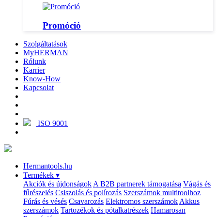
Promóció
Szolgáltatások
MyHERMAN
Rólunk
Karrier
Know-How
Kapcsolat
ISO 9001
Hermantools.hu
Termékek
▾
Akciók és újdonságok
A B2B partnerek támogatása
Vágás és
fűrészelés
Csiszolás és polírozás
Szerszámok multitoolhoz
Fúrás és vésés
Csavarozás
Elektromos szerszámok
Akkus
szerszámok
Tartozékok és pótalkatrészek
Hamarosan