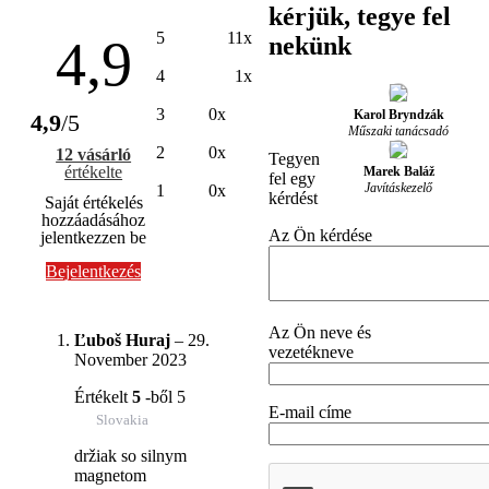
kérjük, tegye fel
5
11x
4,9
nekünk
4
1x
3
0x
Karol Bryndzák
4,9
/5
Műszaki tanácsadó
2
0x
12 vásárló
Tegyen
értékelte
Marek Baláž
fel egy
Javításkezelő
1
0x
kérdést
Saját értékelés
hozzáadásához
Az Ön kérdése
jelentkezzen be
Bejelentkezés
Az Ön neve és
Ľuboš Huraj
–
29.
vezetékneve
November 2023
Értékelt
5
-ből 5
E-mail címe
Slovakia
držiak so silnym
magnetom