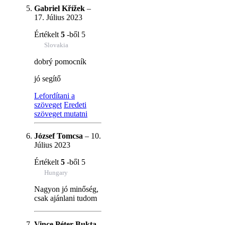
Gabriel Křížek
–
17. Július 2023
Értékelt
5
-ből 5
Slovakia
dobrý pomocník
jó segítő
Lefordítani a
szöveget
Eredeti
szöveget mutatni
József Tomcsa
–
10.
Július 2023
Értékelt
5
-ből 5
Hungary
Nagyon jó minőség,
csak ajánlani tudom
Vince Péter Bukta