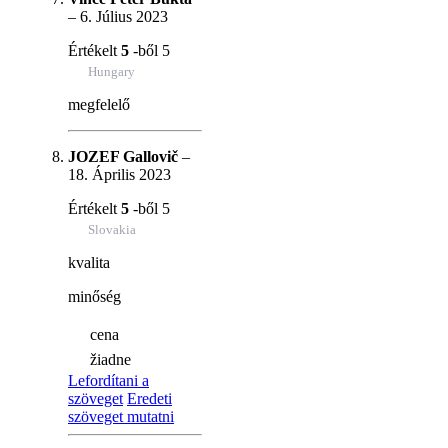
–
6. Július 2023
Értékelt
5
-ből 5
Hungary
megfelelő
JOZEF Gallovič
–
18. Április 2023
Értékelt
5
-ből 5
Slovakia
kvalita
minőség
cena
žiadne
Lefordítani a
szöveget
Eredeti
szöveget mutatni