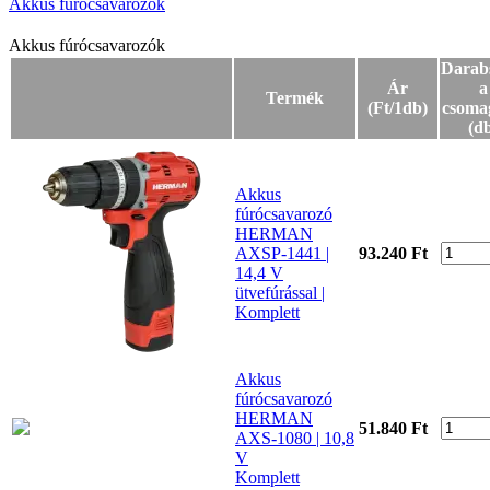
Akkus fúrócsavarozók
Akkus fúrócsavarozók
Akkus fúrócsavarozók
Darab
Ár
a
Termék
(Ft/1db)
csoma
(d
Akkus
fúrócsavarozó
HERMAN
AXSP-1441 |
93.240 Ft
14,4 V
ütvefúrással |
Komplett
Akkus
fúrócsavarozó
HERMAN
51.840 Ft
AXS-1080 | 10,8
V
Komplett