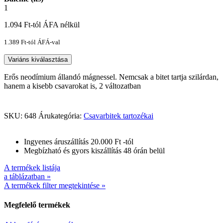
1
1.094
Ft
-tól ÁFA nélkül
1.389
Ft
-tól ÁFÁ-val
Variáns kiválasztása
Erős neodímium állandó mágnessel. Nemcsak a bitet tartja szilárdan,
hanem a kisebb csavarokat is, 2 változatban
SKU:
648
Árukategória:
Csavarbitek tartozékai
Ingyenes áruszállítás 20.000 Ft -tól
Megbízható és gyors kiszállítás 48 órán belül
A termékek listája
a táblázatban »
A termékek filter megtekintése »
Megfelelő termékek