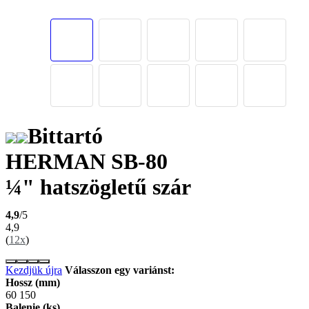
Bittartó
HERMAN SB-80
¼" hatszögletű szár
4,9
/5
4,9
(
12x
)
Kezdjük újra
Válasszon egy variánst:
Hossz (mm)
60
150
Balenie (ks)