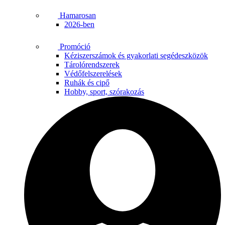
Hamarosan
2026-ben
Promóció
Kéziszerszámok és gyakorlati segédeszközök
Tárolórendszerek
Védőfelszerelések
Ruhák és cipő
Hobby, sport, szórakozás