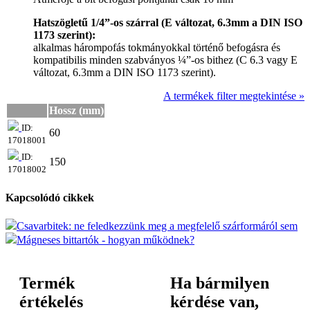
Hatszögletű 1/4”-os szárral (E változat, 6.3mm a DIN ISO
1173 szerint):
alkalmas hárompofás tokmányokkal történő befogásra és
kompatibilis minden szabványos ¼”-os bithez (C 6.3 vagy E
változat, 6.3mm a DIN ISO 1173 szerint).
A termékek filter megtekintése »
Hossz (mm)
ID:
60
17018001
ID:
150
17018002
Kapcsolódó cikkek
Csavarbitek: ne feledkezzünk meg a megfelelő szárformáról sem
Mágneses bittartók - hogyan működnek?
Termék
Ha bármilyen
értékelés
kérdése van,