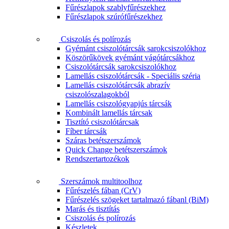
Fűrészlapok szablyfűrészekhez
Fűrészlapok szúrófűrészekhez
Csiszolás és polírozás
Gyémánt csiszolótárcsák sarokcsiszolókhoz
Köszörűkövek gyémánt vágótárcsákhoz
Csiszolótárcsák sarokcsiszolókhoz
Lamellás csiszolótárcsák - Speciális széria
Lamellás csiszolótárcsák abrazív
csiszolószalagokból
Lamellás csiszológyapjús tárcsák
Kombinált lamellás tárcsak
Tisztító csiszolótárcsak
Fíber tárcsák
Száras betétszerszámok
Quick Change betétszerszámok
Rendszertartozékok
Szerszámok multitoolhoz
Fűrészelés fában (CrV)
Fűrészelés szögeket tartalmazó fábanl (BiM)
Marás és tisztítás
Csiszolás és polírozás
Készletek