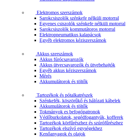
Elektromos szerszámok
Sarokcsiszolók szénkefe nélküli motorral
Egyenes csiszolók szénkefe nélküli motorral
Sarokcsiszolók kommutátoros motorral
Elektropneumatikus kalapácsok
Egyéb elektromos kéziszerszámok
Akkus szerszámok
Akkus fúrócsavarozók
Akkus ütvecsavarozók és ütvebehajtók
Egyéb akkus kéziszerszámok
Mérés
Akkumulátorok és töltők
Tartozékok és pótalkatrészek
Szénkefék, köszörűkő és hálózati kábelek
Akkumulátorok és töltők
Tokmányok es befogópatronok
Védőburkolatok, segédfogantyúk, kofferek
Tartozékok körfűrészhez és szúrófűrészhez
Tartozékok elszívó egységekhez
Kenőanyagok és olajok