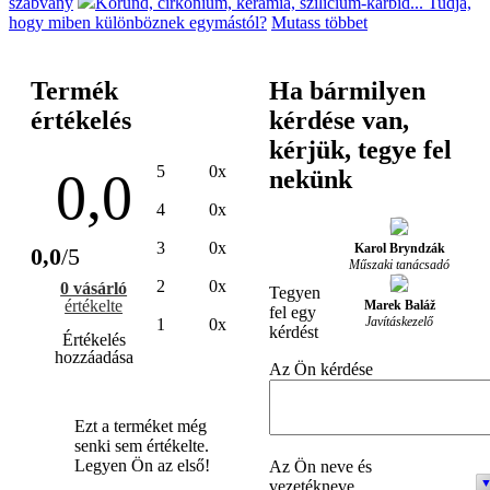
szabvány
Korund, cirkónium, kerámia, szilícium-karbid... Tudja,
hogy miben különböznek egymástól?
Mutass többet
Termék
Ha bármilyen
értékelés
kérdése van,
kérjük, tegye fel
5
0x
0,0
nekünk
4
0x
3
0x
Karol Bryndzák
0,0
/5
Műszaki tanácsadó
2
0x
0 vásárló
Tegyen
értékelte
Marek Baláž
fel egy
Javításkezelő
1
0x
kérdést
Értékelés
hozzáadása
Az Ön kérdése
Ezt a terméket még
senki sem értékelte.
Legyen Ön az első!
Az Ön neve és
vezetékneve