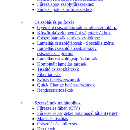
Fűrészlapok szablyfűrészekhez
Fűrészlapok szúrófűrészekhez
Csiszolás és polírozás
Gyémánt csiszolótárcsák sarokcsiszolókhoz
Köszörűkövek gyémánt vágótárcsákhoz
Csiszolótárcsák sarokcsiszolókhoz
Lamellás csiszolótárcsák - Speciális széria
Lamellás csiszolótárcsák abrazív
csiszolószalagokból
Lamellás csiszológyapjús tárcsák
Kombinált lamellás tárcsak
Tisztító csiszolótárcsak
Fíber tárcsák
Száras betétszerszámok
Quick Change betétszerszámok
Rendszertartozékok
Szerszámok multitoolhoz
Fűrészelés fában (CrV)
Fűrészelés szögeket tartalmazó fábanl (BiM)
Marás és tisztítás
Csiszolás és polírozás
Készletek