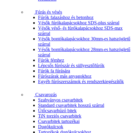
Fúrás és vésés
Fúrók falazáshoz és betonhoz
Vésők fúrókalapácsokhoz SDS-plus szárral
Vésők véső- és fúrókalapácsokhoz SDS-max
szárral
Vésők bontókalapácsokhoz 30mm-es hatszögletű
szárral
Vésők bontókalapácsokhoz 28mm-es hatszögletű
szárral
Fúrók fémhez
Lépcsős fúrószár és süllyesztőfúrók
Fúrók fa fúrására
Fúrószárak más anyagokhoz
Egyéb fúrószerszámok és rendszerkiegészítők
Csavarozás
Szabványos csavarbitek
Standard csavarbitek hosszú szárral
Ütőcsavarhúzó bitek
TiN torziós csavarbitek
Csavarbitek tartozékai
Dugókulcsok
Tartozékok dugókulcsokhoz