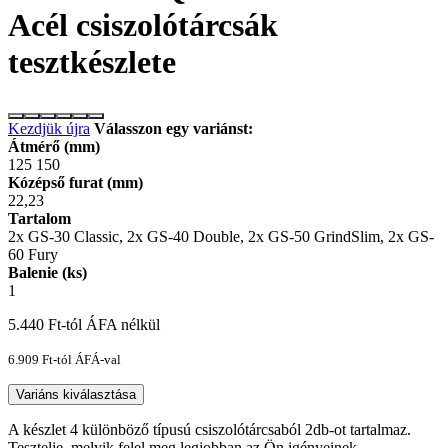
Acél csiszolótárcsák
tesztkészlete
Kezdjük újra
Válasszon egy variánst:
Átmérő (mm)
125
150
Kózépső furat (mm)
22,23
Tartalom
2x GS-30 Classic, 2x GS-40 Double, 2x GS-50 GrindSlim, 2x GS-
60 Fury
Balenie (ks)
1
5.440
Ft
-tól ÁFA nélkül
6.909
Ft
-tól ÁFÁ-val
Variáns kiválasztása
A készlet 4 különböző típusú csiszolótárcsaból 2db-ot tartalmaz.
Tesztelje, melyik felel meg legjobban az Ön igényeinek