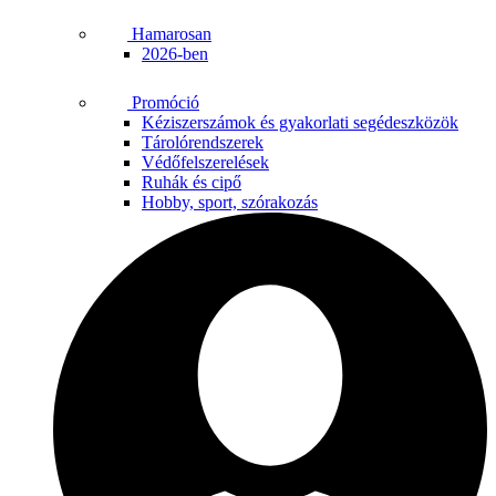
Hamarosan
2026-ben
Promóció
Kéziszerszámok és gyakorlati segédeszközök
Tárolórendszerek
Védőfelszerelések
Ruhák és cipő
Hobby, sport, szórakozás