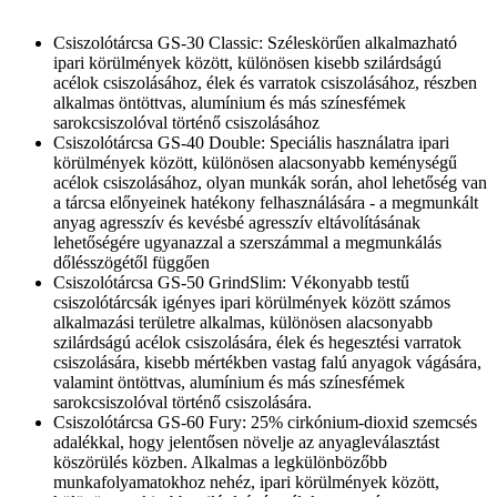
Csiszolótárcsa GS-30 Classic: Széleskörűen alkalmazható
ipari körülmények között, különösen kisebb szilárdságú
acélok csiszolásához, élek és varratok csiszolásához, részben
alkalmas öntöttvas, alumínium és más színesfémek
sarokcsiszolóval történő csiszolásához
Csiszolótárcsa GS-40 Double: Speciális használatra ipari
körülmények között, különösen alacsonyabb keménységű
acélok csiszolásához, olyan munkák során, ahol lehetőség van
a tárcsa előnyeinek hatékony felhasználására - a megmunkált
anyag agresszív és kevésbé agresszív eltávolításának
lehetőségére ugyanazzal a szerszámmal a megmunkálás
dőlésszögétől függően
Csiszolótárcsa GS-50 GrindSlim: Vékonyabb testű
csiszolótárcsák igényes ipari körülmények között számos
alkalmazási területre alkalmas, különösen alacsonyabb
szilárdságú acélok csiszolására, élek és hegesztési varratok
csiszolására, kisebb mértékben vastag falú anyagok vágására,
valamint öntöttvas, alumínium és más színesfémek
sarokcsiszolóval történő csiszolására.
Csiszolótárcsa GS-60 Fury: 25% cirkónium-dioxid szemcsés
adalékkal, hogy jelentősen növelje az anyagleválasztást
köszörülés közben. Alkalmas a legkülönbözőbb
munkafolyamatokhoz nehéz, ipari körülmények között,