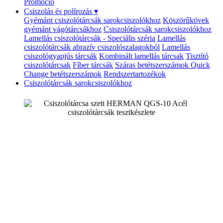
Promóció
Csiszolás és polírozás
▾
Gyémánt csiszolótárcsák sarokcsiszolókhoz
Köszörűkövek
gyémánt vágótárcsákhoz
Csiszolótárcsák sarokcsiszolókhoz
Lamellás csiszolótárcsák - Speciális széria
Lamellás
csiszolótárcsák abrazív csiszolószalagokból
Lamellás
csiszológyapjús tárcsák
Kombinált lamellás tárcsak
Tisztító
csiszolótárcsak
Fíber tárcsák
Száras betétszerszámok
Quick
Change betétszerszámok
Rendszertartozékok
Csiszolótárcsák sarokcsiszolókhoz