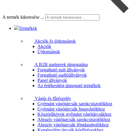
A termék kikeresése ...
Termékek
Akciók és újdonságok
Akciók
Újdonságok
A B2B partnerek támogatása
Forgatható pult állványok
Forgatható padlóállványok
Panel állványok
Az értékesítést támogató termékek
Vágás és fűrészelés
Gyémánt vágótárcsák sarokcsiszolókhoz
Gyémánt vágótárcsák fugavágókhoz
Köszörűkövek gyémánt vágótárcsákhoz
Abrazív vágótarcsák sarokcsiszolókhoz
Abrazív vágótarcsák fémdarabolókhoz
Keményfém tárcsák körfűrészekhez