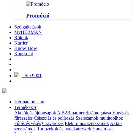
Promóció
Szolgáltatások
MyHERMAN
Rólunk
Karrier
Know-How
Kapcsolat
ISO 9001
Hermantools.hu
Termékek
▾
Akciók és újdonságok
A B2B partnerek támogatása
Vágás és
fűrészelés
Csiszolás és polírozás
Szerszámok multitoolhoz
Fúrás és vésés
Csavarozás
Elektromos szerszámok
Akkus
szerszámok
Tartozékok és pótalkatrészek
Hamarosan