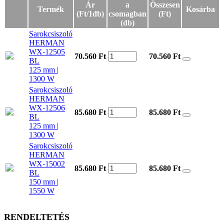
Ár
a
Összesen
Termék
Kosárba
(Ft/1db)
csomagban
(Ft)
(db)
Sarokcsiszoló
HERMAN
WX-12505
70.560 Ft
70.560
Ft
BL
125 mm |
1300 W
Sarokcsiszoló
HERMAN
WX-12506
85.680 Ft
85.680
Ft
BL
125 mm |
1300 W
Sarokcsiszoló
HERMAN
WX-15002
85.680 Ft
85.680
Ft
BL
150 mm |
1550 W
RENDELTETÉS