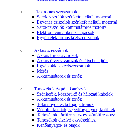
Elektromos szerszámok
Sarokcsiszolók szénkefe nélküli motorral
Egyenes csiszolók szénkefe nélküli motorral
Sarokcsiszolók kommutátoros motorral
Elektropneumatikus kalapácsok
Egyéb elektromos kéziszerszámok
Akkus szerszámok
Akkus fúrócsavarozók
Akkus ütvecsavarozók és ütvebehajtók
Egyéb akkus kéziszerszámok
Mérés
Akkumulátorok és töltők
Tartozékok és pótalkatrészek
Szénkefék, köszörűkő és hálózati kábelek
Akkumulátorok és töltők
Tokmányok es befogópatronok
Védőburkolatok, segédfogantyúk, kofferek
Tartozékok körfűrészhez és szúrófűrészhez
Tartozékok elszívó egységekhez
Kenőanyagok és olajok