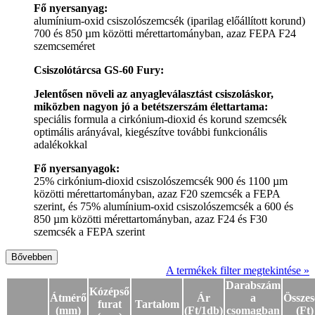
Fő nyersanyag:
alumínium-oxid csiszolószemcsék (iparilag előállított korund)
700 és 850 µm közötti mérettartományban, azaz FEPA F24
szemcseméret
Csiszolótárcsa GS-60 Fury:
Jelentősen növeli az anyagleválasztást csiszoláskor,
miközben nagyon jó a betétszerszám élettartama:
speciális formula a cirkónium-dioxid és korund szemcsék
optimális arányával, kiegészítve további funkcionális
adalékokkal
Fő nyersanyagok:
25% cirkónium-dioxid csiszolószemcsék 900 és 1100 µm
közötti mérettartományban, azaz F20 szemcsék a FEPA
szerint, és 75% alumínium-oxid csiszolószemcsék a 600 és
850 µm közötti mérettartományban, azaz F24 és F30
szemcsék a FEPA szerint
Bővebben
A termékek filter megtekintése »
Darabszám
Kózépső
Átmérő
Ár
a
Összes
furat
Tartalom
(mm)
(Ft/1db)
csomagban
(Ft)