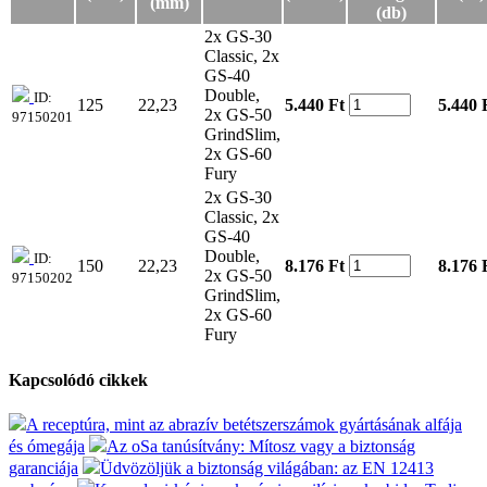
(mm)
(db)
2x GS-30
Classic, 2x
GS-40
Double,
ID:
125
22,23
5.440 Ft
5.440
2x GS-50
97150201
GrindSlim,
2x GS-60
Fury
2x GS-30
Classic, 2x
GS-40
Double,
ID:
150
22,23
8.176 Ft
8.176
2x GS-50
97150202
GrindSlim,
2x GS-60
Fury
Kapcsolódó cikkek
A receptúra, mint az abrazív betétszerszámok gyártásának alfája
és ómegája
Az oSa tanúsítvány: Mítosz vagy a biztonság
garanciája
Üdvözöljük a biztonság világában: az EN 12413