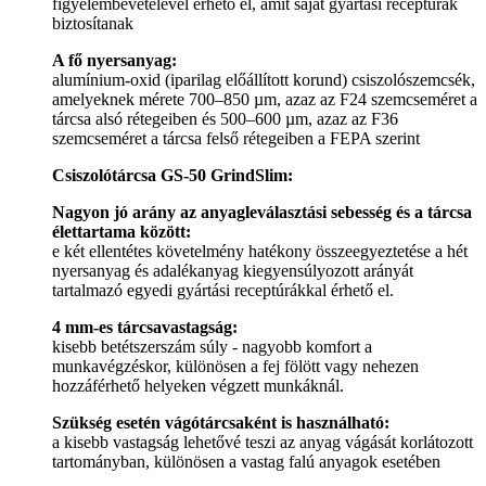
figyelembevételével érhető el, amit saját gyártási receptúrák
biztosítanak
A fő nyersanyag:
alumínium-oxid (iparilag előállított korund) csiszolószemcsék,
amelyeknek mérete 700–850 µm, azaz az F24 szemcseméret a
tárcsa alsó rétegeiben és 500–600 µm, azaz az F36
szemcseméret a tárcsa felső rétegeiben a FEPA szerint
Csiszolótárcsa GS-50 GrindSlim:
Nagyon jó arány az anyagleválasztási sebesség és a tárcsa
élettartama között:
e két ellentétes követelmény hatékony összeegyeztetése a hét
nyersanyag és adalékanyag kiegyensúlyozott arányát
tartalmazó egyedi gyártási receptúrákkal érhető el.
4 mm-es tárcsavastagság:
kisebb betétszerszám súly - nagyobb komfort a
munkavégzéskor, különösen a fej fölött vagy nehezen
hozzáférhető helyeken végzett munkáknál.
Szükség esetén vágótárcsaként is használható:
a kisebb vastagság lehetővé teszi az anyag vágását korlátozott
tartományban, különösen a vastag falú anyagok esetében