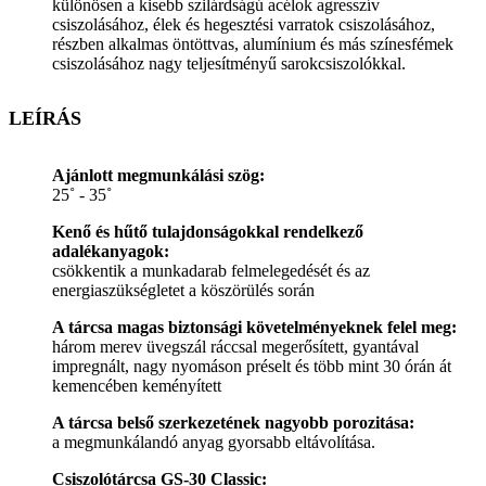
különösen a kisebb szilárdságú acélok agresszív
csiszolásához, élek és hegesztési varratok csiszolásához,
részben alkalmas öntöttvas, alumínium és más színesfémek
csiszolásához nagy teljesítményű sarokcsiszolókkal.
LEÍRÁS
Ajánlott megmunkálási szög:
25˚ - 35˚
Kenő és hűtő tulajdonságokkal rendelkező
adalékanyagok:
csökkentik a munkadarab felmelegedését és az
energiaszükségletet a köszörülés során
A tárcsa magas biztonsági követelményeknek felel meg:
három merev üvegszál ráccsal megerősített, gyantával
impregnált, nagy nyomáson préselt és több mint 30 órán át
kemencében keményített
A tárcsa belső szerkezetének nagyobb porozitása:
a megmunkálandó anyag gyorsabb eltávolítása.
Csiszolótárcsa GS-30 Classic: