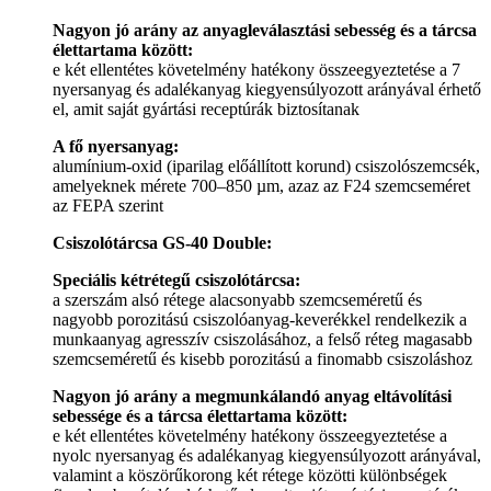
Nagyon jó arány az anyagleválasztási sebesség és a tárcsa
élettartama között:
e két ellentétes követelmény hatékony összeegyeztetése a 7
nyersanyag és adalékanyag kiegyensúlyozott arányával érhető
el, amit saját gyártási receptúrák biztosítanak
A fő nyersanyag:
alumínium-oxid (iparilag előállított korund) csiszolószemcsék,
amelyeknek mérete 700–850 µm, azaz az F24 szemcseméret
az FEPA szerint
Csiszolótárcsa GS-40 Double:
Speciális kétrétegű csiszolótárcsa:
a szerszám alsó rétege alacsonyabb szemcseméretű és
nagyobb porozitású csiszolóanyag-keverékkel rendelkezik a
munkaanyag agresszív csiszolásához, a felső réteg magasabb
szemcseméretű és kisebb porozitású a finomabb csiszoláshoz
Nagyon jó arány a megmunkálandó anyag eltávolítási
sebessége és a tárcsa élettartama között:
e két ellentétes követelmény hatékony összeegyeztetése a
nyolc nyersanyag és adalékanyag kiegyensúlyozott arányával,
valamint a köszörűkorong két rétege közötti különbségek