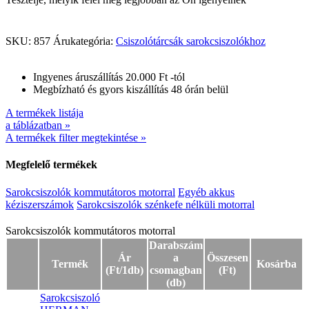
SKU:
857
Árukategória:
Csiszolótárcsák sarokcsiszolókhoz
Ingyenes áruszállítás 20.000 Ft -tól
Megbízható és gyors kiszállítás 48 órán belül
A termékek listája
a táblázatban »
A termékek filter megtekintése »
Megfelelő termékek
Sarokcsiszolók kommutátoros motorral
Egyéb akkus
kéziszerszámok
Sarokcsiszolók szénkefe nélküli motorral
Sarokcsiszolók kommutátoros motorral
Sarokcsiszolók kommutátoros motorral
Darabszám
Ár
a
Összesen
Termék
Kosárba
(Ft/1db)
csomagban
(Ft)
(db)
Sarokcsiszoló