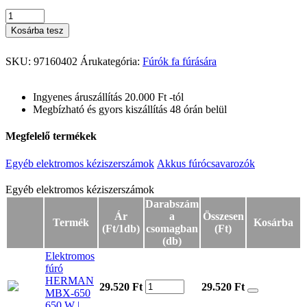
Kosárba tesz
SKU:
97160402
Árukategória:
Fúrók fa fúrására
Ingyenes áruszállítás 20.000 Ft -tól
Megbízható és gyors kiszállítás 48 órán belül
Megfelelő termékek
Egyéb elektromos kéziszerszámok
Akkus fúrócsavarozók
Egyéb elektromos kéziszerszámok
Egyéb elektromos kéziszerszámok
Darabszám
Ár
a
Összesen
Termék
Kosárba
(Ft/1db)
csomagban
(Ft)
(db)
Elektromos
fúró
HERMAN
29.520 Ft
29.520
Ft
MBX-650
650 W |