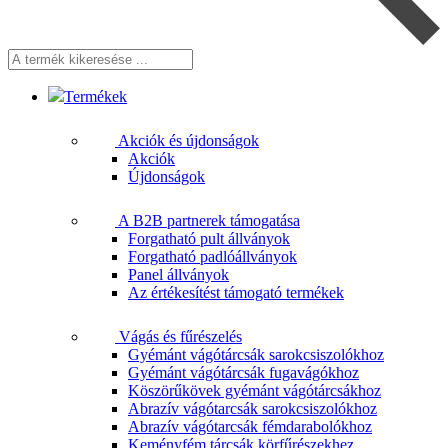
A
termék
kikeresése
Termékek
...
Akciók és újdonságok
Akciók
Újdonságok
A B2B partnerek támogatása
Forgatható pult állványok
Forgatható padlóállványok
Panel állványok
Az értékesítést támogató termékek
Vágás és fűrészelés
Gyémánt vágótárcsák sarokcsiszolókhoz
Gyémánt vágótárcsák fugavágókhoz
Köszörűkövek gyémánt vágótárcsákhoz
Abrazív vágótarcsák sarokcsiszolókhoz
Abrazív vágótarcsák fémdarabolókhoz
Keményfém tárcsák körfűrészekhez