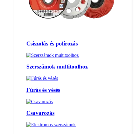
Csiszolás és polírozás
Szerszámok multitoolhoz
Fúrás és vésés
Csavarozás