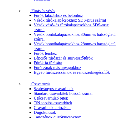
Fúrás és vésés
Fúrók falazáshoz és betonhoz
Vésők fúrókalapácsokhoz SDS-plus szárral
Vésők véső- és fúrókalapácsokhoz SDS-max
szárral
Vésők bontókalapácsokhoz 30mm-es hatszögletű
szárral
Vésők bontókalapácsokhoz 28mm-es hatszögletű
szárral
Fúrók fémhez
Lépcsős fúrószár és süllyesztőfúrók
Fúrók fa fúrására
Fúrószárak más anyagokhoz
Egyéb fúrószerszámok és rendszerkiegészítők
Csavarozás
Szabványos csavarbitek
Standard csavarbitek hosszú szárral
Ütőcsavarhúzó bitek
TiN torziós csavarbitek
Csavarbitek tartozékai
Dugókulcsok
Tartozékok dugókulcsokhoz