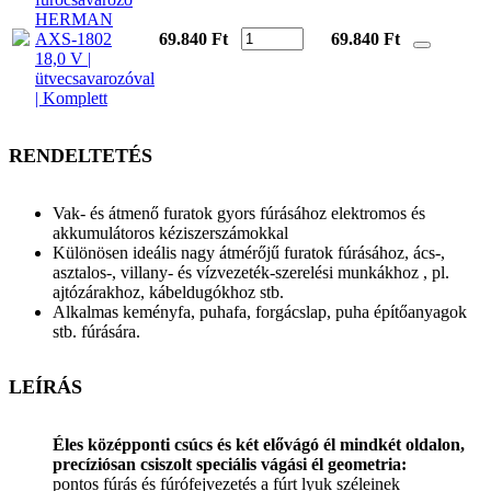
HERMAN
AXS-1802
69.840 Ft
69.840
Ft
18,0 V |
ütvecsavarozóval
| Komplett
RENDELTETÉS
Vak- és átmenő furatok gyors fúrásához elektromos és
akkumulátoros kéziszerszámokkal
Különösen ideális nagy átmérőjű furatok fúrásához, ács-,
asztalos-, villany- és vízvezeték-szerelési munkákhoz , pl.
ajtózárakhoz, kábeldugókhoz stb.
Alkalmas keményfa, puhafa, forgácslap, puha építőanyagok
stb. fúrására.
LEÍRÁS
Éles középponti csúcs és két elővágó él mindkét oldalon,
precíziósan csiszolt speciális vágási él geometria:
pontos fúrás és fúrófejvezetés a fúrt lyuk széleinek