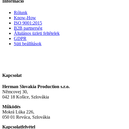
Információ
Rólunk
Know-How
ISO 9001:2015
B2B partnerség
Általános üzleti feltételek
GDPR
Süti beállítások
Kapcsolat
Herman Slovakia Production s.r.o.
Němcovej 30,
042 18 Košice, Szlovákia
Működés
Mokrá Lúka 226,
050 01 Revúca, Szlovákia
Kapcsolatfelvétel