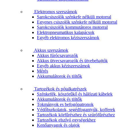
Elektromos szerszámok
Sarokcsiszolók szénkefe nélküli motorral
Egyenes csiszolók szénkefe nélküli motorral
Sarokcsiszolók kommutátoros motorral
Elektropneumatikus kalapácsok
Egyéb elektromos kéziszerszámok
Akkus szerszámok
Akkus fúrócsavarozók
Akkus ütvecsavarozók és ütvebehajtók
Egyéb akkus kéziszerszámok
Mérés
Akkumulátorok és töltők
Tartozékok és pótalkatrészek
Szénkefék, köszörűkő és hálózati kábelek
Akkumulátorok és töltők
Tokmányok es befogópatronok
Védőburkolatok, segédfogantyúk, kofferek
Tartozékok körfűrészhez és szúrófűrészhez
Tartozékok elszívó egységekhez
Kenőanyagok és olajok