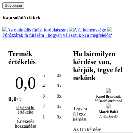
Bővebben
Kapcsolódó cikkek
Az optimális fúrási fordulatszám
A fa keménysége
Fúrószárak fa fúrására - hogyan válasszuk ki a megfelelőt?
Termék
Ha bármilyen
értékelés
kérdése van,
kérjük, tegye fel
5
0x
0,0
nekünk
4
0x
3
0x
Karol Bryndzák
0,0
/5
Műszaki tanácsadó
2
0x
0 vásárló
Tegyen
értékelte
Marek Baláž
fel egy
Javításkezelő
1
0x
kérdést
Értékelés
hozzáadása
Az Ön kérdése