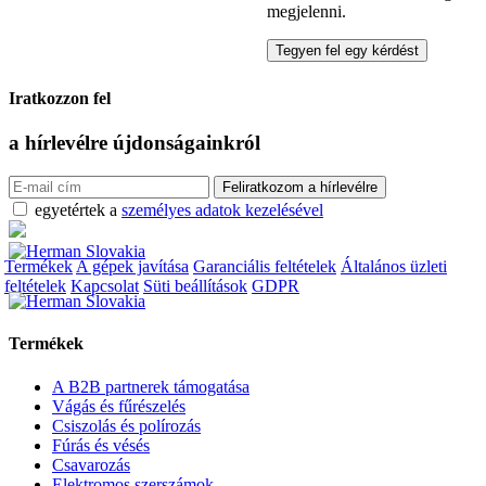
megjelenni.
Iratkozzon fel
a hírlevélre
újdonságainkról
egyetértek a
személyes adatok kezelésével
Termékek
A gépek javítása
Garanciális feltételek
Általános üzleti
feltételek
Kapcsolat
Süti beállítások
GDPR
Termékek
A B2B partnerek támogatása
Vágás és fűrészelés
Csiszolás és polírozás
Fúrás és vésés
Csavarozás
Elektromos szerszámok