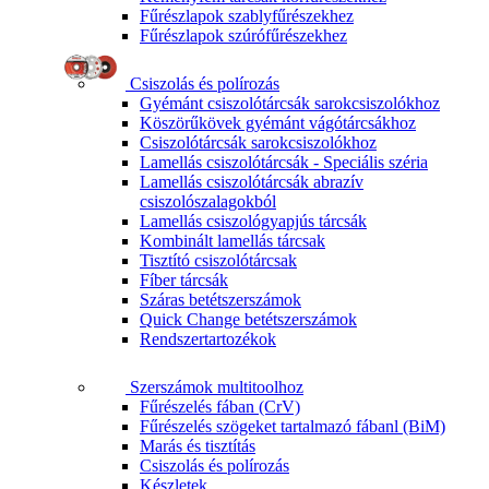
Fűrészlapok szablyfűrészekhez
Fűrészlapok szúrófűrészekhez
Csiszolás és polírozás
Gyémánt csiszolótárcsák sarokcsiszolókhoz
Köszörűkövek gyémánt vágótárcsákhoz
Csiszolótárcsák sarokcsiszolókhoz
Lamellás csiszolótárcsák - Speciális széria
Lamellás csiszolótárcsák abrazív
csiszolószalagokból
Lamellás csiszológyapjús tárcsák
Kombinált lamellás tárcsak
Tisztító csiszolótárcsak
Fíber tárcsák
Száras betétszerszámok
Quick Change betétszerszámok
Rendszertartozékok
Szerszámok multitoolhoz
Fűrészelés fában (CrV)
Fűrészelés szögeket tartalmazó fábanl (BiM)
Marás és tisztítás
Csiszolás és polírozás
Készletek