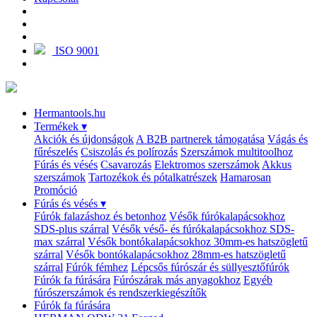
ISO 9001
Hermantools.hu
Termékek
▾
Akciók és újdonságok
A B2B partnerek támogatása
Vágás és
fűrészelés
Csiszolás és polírozás
Szerszámok multitoolhoz
Fúrás és vésés
Csavarozás
Elektromos szerszámok
Akkus
szerszámok
Tartozékok és pótalkatrészek
Hamarosan
Promóció
Fúrás és vésés
▾
Fúrók falazáshoz és betonhoz
Vésők fúrókalapácsokhoz
SDS-plus szárral
Vésők véső- és fúrókalapácsokhoz SDS-
max szárral
Vésők bontókalapácsokhoz 30mm-es hatszögletű
szárral
Vésők bontókalapácsokhoz 28mm-es hatszögletű
szárral
Fúrók fémhez
Lépcsős fúrószár és süllyesztőfúrók
Fúrók fa fúrására
Fúrószárak más anyagokhoz
Egyéb
fúrószerszámok és rendszerkiegészítők
Fúrók fa fúrására