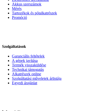
Akkus szerszámok
Mérés
Tartozékok és pótalkatrészek
Promóció
Szolgáltatások
Garanciális feltételek
A gépek javítása
Termék visszaküldése
Technikai támogatás
Alkatrészek online
Szolgáltatási műveletek árlistája
Egyedi árajánlat