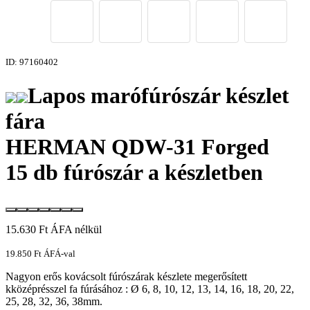
ID: 97160402
Lapos marófúrószár készlet
fára
HERMAN QDW-31 Forged
15 db fúrószár a készletben
15.630
Ft
ÁFA nélkül
19.850
Ft
ÁFÁ-val
Nagyon erős kovácsolt fúrószárak készlete megerősített
kközéprésszel fa fúrásához : Ø 6, 8, 10, 12, 13, 14, 16, 18, 20, 22,
25, 28, 32, 36, 38mm.