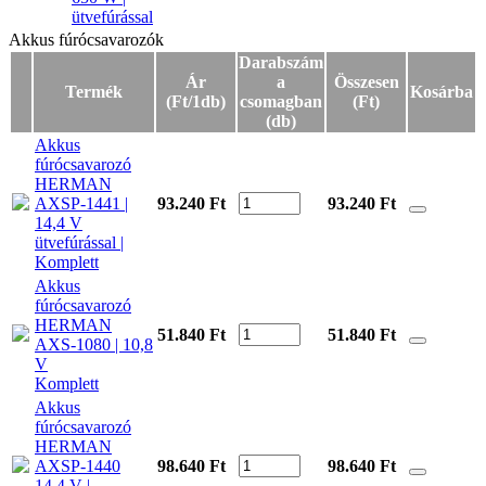
ütvefúrással
Akkus fúrócsavarozók
Akkus fúrócsavarozók
Darabszám
Ár
a
Összesen
Termék
Kosárba
(Ft/1db)
csomagban
(Ft)
(db)
Akkus
fúrócsavarozó
HERMAN
AXSP-1441 |
93.240 Ft
93.240
Ft
14,4 V
ütvefúrással |
Komplett
Akkus
fúrócsavarozó
HERMAN
51.840 Ft
51.840
Ft
AXS-1080 | 10,8
V
Komplett
Akkus
fúrócsavarozó
HERMAN
AXSP-1440
98.640 Ft
98.640
Ft
14,4 V |