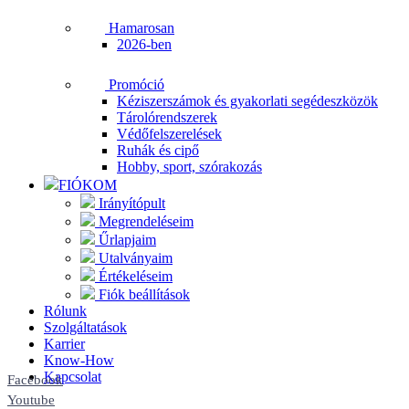
Hamarosan
2026-ben
Promóció
Kéziszerszámok és gyakorlati segédeszközök
Tárolórendszerek
Védőfelszerelések
Ruhák és cipő
Hobby, sport, szórakozás
FIÓKOM
Irányítópult
Megrendeléseim
Űrlapjaim
Utalványaim
Értékeléseim
Fiók beállítások
Rólunk
Szolgáltatások
Karrier
Know-How
Kapcsolat
Facebook
Youtube