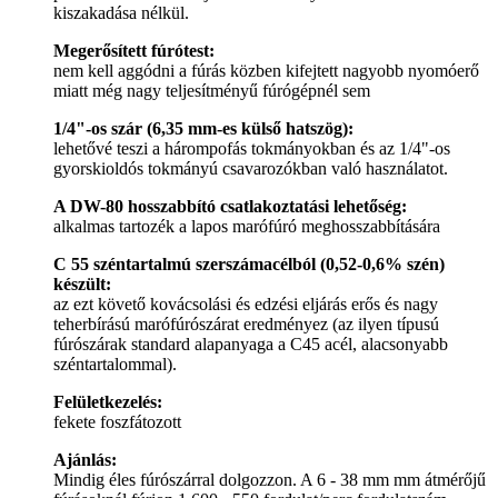
kiszakadása nélkül.
Megerősített fúrótest:
nem kell aggódni a fúrás közben kifejtett nagyobb nyomóerő
miatt még nagy teljesítményű fúrógépnél sem
1/4"-os szár (6,35 mm-es külső hatszög):
lehetővé teszi a hárompofás tokmányokban és az 1/4"-os
gyorskioldós tokmányú csavarozókban való használatot.
A DW-80 hosszabbító csatlakoztatási lehetőség:
alkalmas tartozék a lapos marófúró meghosszabbítására
C 55 széntartalmú szerszámacélból (0,52-0,6% szén)
készült:
az ezt követő kovácsolási és edzési eljárás erős és nagy
teherbírású marófúrószárat eredményez (az ilyen típusú
fúrószárak standard alapanyaga a C45 acél, alacsonyabb
széntartalommal).
Felületkezelés:
fekete foszfátozott
Ajánlás:
Mindig éles fúrószárral dolgozzon. A 6 - 38 mm mm átmérőjű