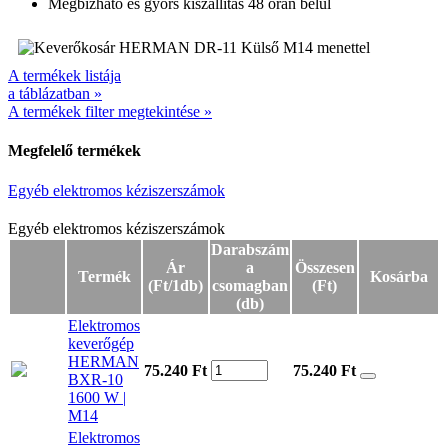
Megbízható és gyors kiszállítás 48 órán belül
A termékek listája
a táblázatban »
A termékek filter megtekintése »
Megfelelő termékek
Egyéb elektromos kéziszerszámok
Egyéb elektromos kéziszerszámok
Egyéb elektromos kéziszerszámok
Darabszám
Ár
a
Összesen
Termék
Kosárba
(Ft/1db)
csomagban
(Ft)
(db)
Elektromos
keverőgép
HERMAN
75.240 Ft
75.240
Ft
BXR-10
1600 W |
M14
Elektromos