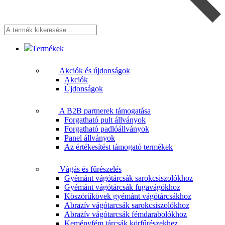
A
termék
kikeresése
Termékek
...
Akciók és újdonságok
Akciók
Újdonságok
A B2B partnerek támogatása
Forgatható pult állványok
Forgatható padlóállványok
Panel állványok
Az értékesítést támogató termékek
Vágás és fűrészelés
Gyémánt vágótárcsák sarokcsiszolókhoz
Gyémánt vágótárcsák fugavágókhoz
Köszörűkövek gyémánt vágótárcsákhoz
Abrazív vágótarcsák sarokcsiszolókhoz
Abrazív vágótarcsák fémdarabolókhoz
Keményfém tárcsák körfűrészekhez