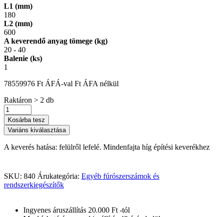
L1 (mm)
180
L2 (mm)
600
A keverendő anyag tömege (kg)
20 - 40
Balenie (ks)
1
7855
9976
Ft
ÁFÁ-val
Ft
ÁFA nélkül
Raktáron > 2 db
Kosárba tesz
Variáns kiválasztása
A keverés hatása: felülről lefelé. Mindenfajta híg építési keverékhez
SKU:
840
Árukategória:
Egyéb fúrószerszámok és
rendszerkiegészítők
Ingyenes áruszállítás 20.000 Ft -tól