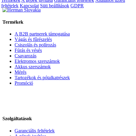
Termékek
A gépek javítása
Garanciális feltételek
Általános üzleti
feltételek
Kapcsolat
Süti beállítások
GDPR
Termékek
A B2B partnerek támogatása
Vágás és fűrészelés
Csiszolás és polírozás
Fúrás és vésés
Csavarozás
Elektromos szerszámok
Akkus szerszámok
Mérés
Tartozékok és pótalkatrészek
Promóció
Szolgáltatások
Garanciális feltételek