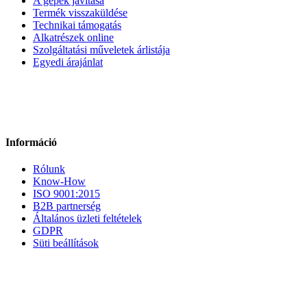
A gépek javítása
Termék visszaküldése
Technikai támogatás
Alkatrészek online
Szolgáltatási műveletek árlistája
Egyedi árajánlat
Információ
Rólunk
Know-How
ISO 9001:2015
B2B partnerség
Általános üzleti feltételek
GDPR
Süti beállítások