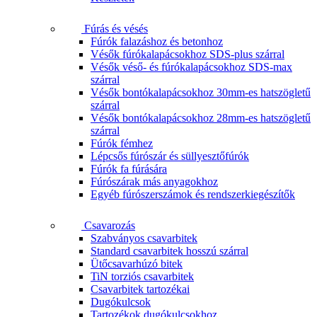
Fúrás és vésés
Fúrók falazáshoz és betonhoz
Vésők fúrókalapácsokhoz SDS-plus szárral
Vésők véső- és fúrókalapácsokhoz SDS-max
szárral
Vésők bontókalapácsokhoz 30mm-es hatszögletű
szárral
Vésők bontókalapácsokhoz 28mm-es hatszögletű
szárral
Fúrók fémhez
Lépcsős fúrószár és süllyesztőfúrók
Fúrók fa fúrására
Fúrószárak más anyagokhoz
Egyéb fúrószerszámok és rendszerkiegészítők
Csavarozás
Szabványos csavarbitek
Standard csavarbitek hosszú szárral
Ütőcsavarhúzó bitek
TiN torziós csavarbitek
Csavarbitek tartozékai
Dugókulcsok
Tartozékok dugókulcsokhoz