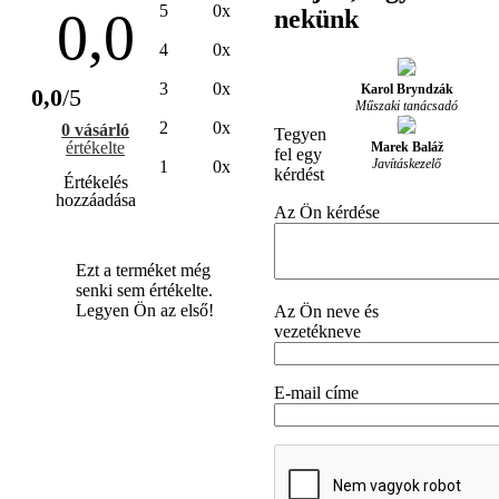
5
0x
0,0
nekünk
4
0x
3
0x
Karol Bryndzák
0,0
/5
Műszaki tanácsadó
2
0x
0 vásárló
Tegyen
értékelte
Marek Baláž
fel egy
Javításkezelő
1
0x
kérdést
Értékelés
hozzáadása
Az Ön kérdése
Ezt a terméket még
senki sem értékelte.
Legyen Ön az első!
Az Ön neve és
vezetékneve
E-mail címe