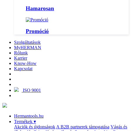
Hamarosan
Promóció
Szolgáltatások
MyHERMAN
Rólunk
Karrier
Know-How
Kapcsolat
ISO 9001
Hermantools.hu
Termékek
▾
Akciók és újdonságok
A B2B partnerek támogatása
Vágás és