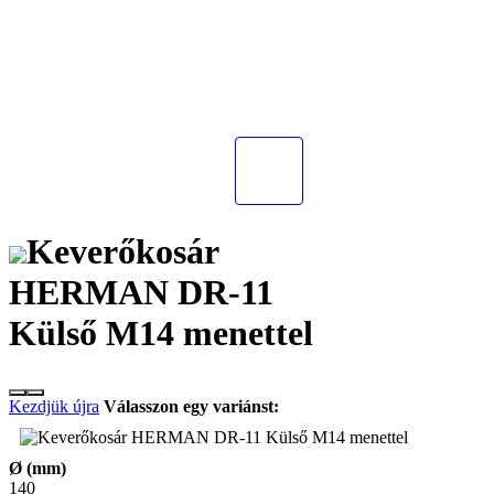
Keverőkosár
HERMAN DR-11
Külső M14 menettel
Kezdjük újra
Válasszon egy variánst:
Ø (mm)
140