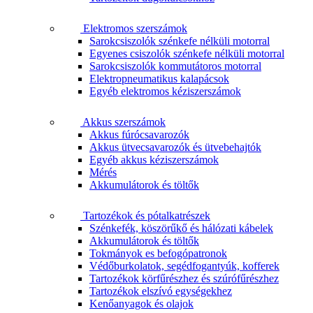
Elektromos szerszámok
Sarokcsiszolók szénkefe nélküli motorral
Egyenes csiszolók szénkefe nélküli motorral
Sarokcsiszolók kommutátoros motorral
Elektropneumatikus kalapácsok
Egyéb elektromos kéziszerszámok
Akkus szerszámok
Akkus fúrócsavarozók
Akkus ütvecsavarozók és ütvebehajtók
Egyéb akkus kéziszerszámok
Mérés
Akkumulátorok és töltők
Tartozékok és pótalkatrészek
Szénkefék, köszörűkő és hálózati kábelek
Akkumulátorok és töltők
Tokmányok es befogópatronok
Védőburkolatok, segédfogantyúk, kofferek
Tartozékok körfűrészhez és szúrófűrészhez
Tartozékok elszívó egységekhez
Kenőanyagok és olajok