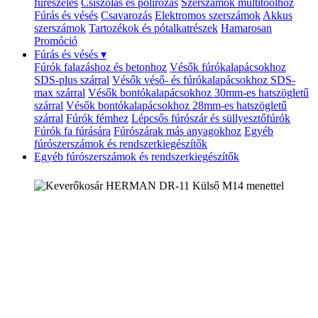
fűrészelés
Csiszolás és polírozás
Szerszámok multitoolhoz
Fúrás és vésés
Csavarozás
Elektromos szerszámok
Akkus
szerszámok
Tartozékok és pótalkatrészek
Hamarosan
Promóció
Fúrás és vésés
▾
Fúrók falazáshoz és betonhoz
Vésők fúrókalapácsokhoz
SDS-plus szárral
Vésők véső- és fúrókalapácsokhoz SDS-
max szárral
Vésők bontókalapácsokhoz 30mm-es hatszögletű
szárral
Vésők bontókalapácsokhoz 28mm-es hatszögletű
szárral
Fúrók fémhez
Lépcsős fúrószár és süllyesztőfúrók
Fúrók fa fúrására
Fúrószárak más anyagokhoz
Egyéb
fúrószerszámok és rendszerkiegészítők
Egyéb fúrószerszámok és rendszerkiegészítők