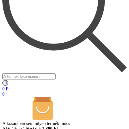
A
termék
kikeresése
0
Ft
...
0
A kosarában semmilyen termék nincs
Aktuális szállítási díj:
1.800 Ft