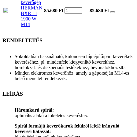
keverőgép
HERMAN
85.680 Ft
85.680
Ft
BXR-11
1900 W |
M14
RENDELTETÉS
Sokoldalúan használható, különösen híg építőipari keverékek
keveréséhez, pl. mindenféle kiegyenlítő keverékhez,
homlokzat- és diszperziós festékekhez, bevonatokhoz stb.
Minden elektromos keverőhöz, amely a géporsóján M14-es
belső menettel rendelkezik.
LEÍRÁS
Háromkarú spirál:
optimális alakú a tökéletes keveréshez
Spirál formájú keverőkarok felülről lefelé irányuló
keverési hatással:
híg építési keverékek keveréséhez.