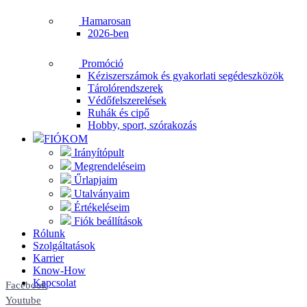
Hamarosan
2026-ben
Promóció
Kéziszerszámok és gyakorlati segédeszközök
Tárolórendszerek
Védőfelszerelések
Ruhák és cipő
Hobby, sport, szórakozás
FIÓKOM
Irányítópult
Megrendeléseim
Űrlapjaim
Utalványaim
Értékeléseim
Fiók beállítások
Rólunk
Szolgáltatások
Karrier
Know-How
Kapcsolat
Facebook
Youtube