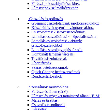
Fűrészlapok szablyfűrészekhez
Fűrészlapok szúrófűrészekhez
Csiszolás és polírozás
Gyémánt csiszolótárcsák sarokcsiszolókhoz
Köszörűkövek gyémánt vágótárcsákhoz
Csiszolótárcsák sarokcsiszolókhoz
Lamellás csiszolótárcsák - Speciális széria
Lamellás csiszolótárcsák abrazív
csiszolószalagokból
Lamellás csiszológyapjús tárcsák
Kombinált lamellás tárcsak
Tisztító csiszolótárcsak
Fíber tárcsák
Száras betétszerszámok
Quick Change betétszerszámok
Rendszertartozékok
Szerszámok multitoolhoz
Fűrészelés fában (CrV)
Fűrészelés szögeket tartalmazó fábanl (BiM)
Marás és tisztítás
Csiszolás és polírozás
Készletek