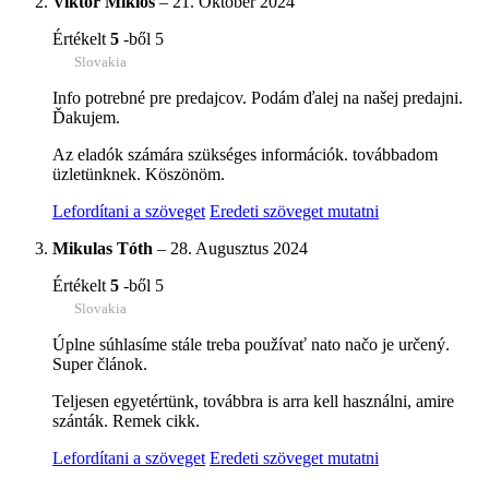
Viktor Mikloš
–
21. Október 2024
Értékelt
5
-ből 5
Slovakia
Info potrebné pre predajcov. Podám ďalej na našej predajni.
Ďakujem.
Az eladók számára szükséges információk. továbbadom
üzletünknek. Köszönöm.
Lefordítani a szöveget
Eredeti szöveget mutatni
Mikulas Tóth
–
28. Augusztus 2024
Értékelt
5
-ből 5
Slovakia
Úplne súhlasíme stále treba používať nato načo je určený.
Super článok.
Teljesen egyetértünk, továbbra is arra kell használni, amire
szánták. Remek cikk.
Lefordítani a szöveget
Eredeti szöveget mutatni