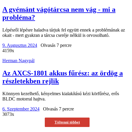
A gyémánt vágótárcsa nem vág - mi a
probléma?
Lépésről lépésre haladva tárjuk fel együtt ennek a problémának az
okait - mert gyakran a tárcsa cseréje nélkül is orvosolható.
9. Augusztus 2024
Olvasás 7 percre
4159x
Herman Nagypál
Az AXCS-1801 akkus fűrész: az ördög a
részletekben rejlik
Könnyen kezelhető, kényelmes kialakítású kézi körfűrész, erős
BLDC motorral hajtva.
6. Szeptember 2024
Olvasás 7 percre
3073x
Töltenni többet