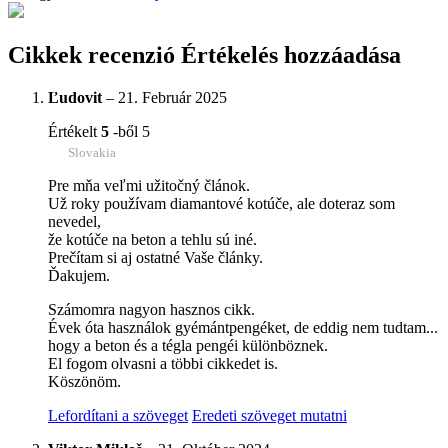
Cikkek recenzió
Értékelés hozzáadása
Ľudovit
–
21. Február 2025
Értékelt
5
-ből 5
Slovakia
Pre mňa veľmi užitočný článok.
Už roky používam diamantové kotúče, ale doteraz som
nevedel,
že kotúče na beton a tehlu sú iné.
Prečítam si aj ostatné Vaše články.
Ďakujem.
Számomra nagyon hasznos cikk.
Évek óta használok gyémántpengéket, de eddig nem tudtam...
hogy a beton és a tégla pengéi különböznek.
El fogom olvasni a többi cikkedet is.
Köszönöm.
Lefordítani a szöveget
Eredeti szöveget mutatni