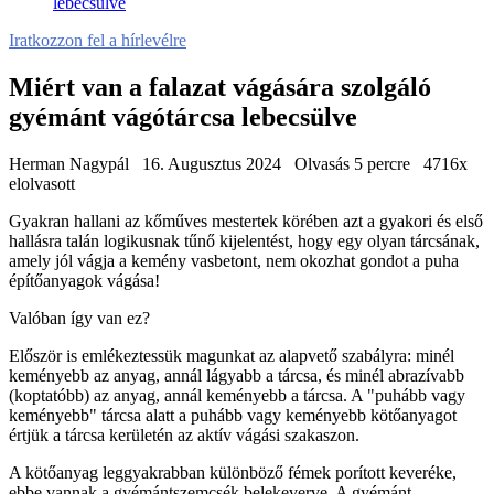
lebecsülve
Iratkozzon fel a hírlevélre
Miért van a falazat vágására szolgáló
gyémánt vágótárcsa lebecsülve
Herman Nagypál
16. Augusztus 2024
Olvasás 5 percre
4716x
elolvasott
Gyakran hallani az kőműves mestertek körében azt a gyakori és első
hallásra talán logikusnak tűnő kijelentést, hogy egy olyan tárcsának,
amely jól vágja a kemény vasbetont, nem okozhat gondot a puha
építőanyagok vágása!
Valóban így van ez?
Először is emlékeztessük magunkat az alapvető szabályra: minél
keményebb az anyag, annál lágyabb a tárcsa, és minél abrazívabb
(koptatóbb) az anyag, annál keményebb a tárcsa. A "puhább vagy
keményebb" tárcsa alatt a puhább vagy keményebb kötőanyagot
értjük a tárcsa kerületén az aktív vágási szakaszon.
A kötőanyag leggyakrabban különböző fémek porított keveréke,
ebbe vannak a gyémántszemcsék belekeverve. A gyémánt