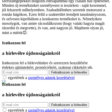
szerszámgépekkel dolgozni édesapámmal egy családi ház építésénél.
Minden új termékünket személyesen is tesztelem - saját kezemmel,
jól felszerelt műhelyemben. Szabadidőmben szeretek motorozni a
román hágókon. Ezen felül a szakterület trendjeit tanulmányozom,
és szívesen kipróbálom a konkurens termékeket is. Némelyiken
mosolygok, van amire rácsodálkozom (hogy valaki hagyta magát
rászedni és megvette), és van, ami nagyon jó. Majdnem olyan jó,
mint a miénk😊.
Iratkozzon fel
a hírlevélre
újdonságainkról
Iratkozzon fel a hírlevelünkre és szerezzen hozzáférést
érdekes ajánlatokért, promóciókért, szakmai cikkekért stb.
egyetértek a
személyes adatok kezelésével
Iratkozzon fel
a hírlevélre
újdonságainkról
egyetértek a
személyes adatok kezelésével