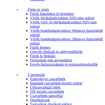
Fúrás és vésés
Fúrók falazáshoz és betonhoz
Vésők fúrókalapácsokhoz SDS-plus szárral
Vésők véső- és fúrókalapácsokhoz SDS-max
szárral
Vésők bontókalapácsokhoz 30mm-es hatszögletű
szárral
Vésők bontókalapácsokhoz 28mm-es hatszögletű
szárral
Fúrók fémhez
Lépcsős fúrószár és süllyesztőfúrók
Fúrók fa fúrására
Fúrószárak más anyagokhoz
Egyéb fúrószerszámok és rendszerkiegészítők
Csavarozás
Szabványos csavarbitek
Standard csavarbitek hosszú szárral
Ütőcsavarhúzó bitek
TiN torziós csavarbitek
Csavarbitek tartozékai
Dugókulcsok
Tartozékok dugókulcsokhoz