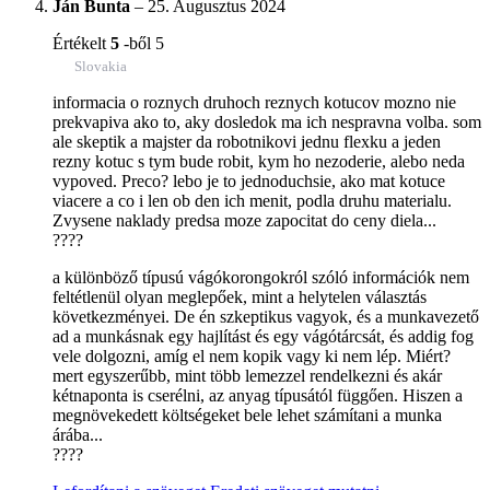
Ján Bunta
–
25. Augusztus 2024
Értékelt
5
-ből 5
Slovakia
informacia o roznych druhoch reznych kotucov mozno nie
prekvapiva ako to, aky dosledok ma ich nespravna volba. som
ale skeptik a majster da robotnikovi jednu flexku a jeden
rezny kotuc s tym bude robit, kym ho nezoderie, alebo neda
vypoved. Preco? lebo je to jednoduchsie, ako mat kotuce
viacere a co i len ob den ich menit, podla druhu materialu.
Zvysene naklady predsa moze zapocitat do ceny diela...
????
a különböző típusú vágókorongokról szóló információk nem
feltétlenül olyan meglepőek, mint a helytelen választás
következményei. De én szkeptikus vagyok, és a munkavezető
ad a munkásnak egy hajlítást és egy vágótárcsát, és addig fog
vele dolgozni, amíg el nem kopik vagy ki nem lép. Miért?
mert egyszerűbb, mint több lemezzel rendelkezni és akár
kétnaponta is cserélni, az anyag típusától függően. Hiszen a
megnövekedett költségeket bele lehet számítani a munka
árába...
????