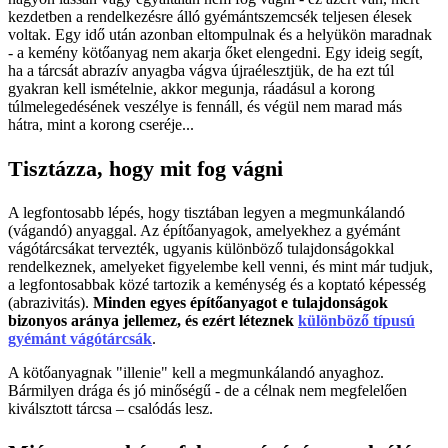
kezdetben a rendelkezésre álló gyémántszemcsék teljesen élesek
voltak. Egy idő után azonban eltompulnak és a helyükön maradnak
- a kemény kötőanyag nem akarja őket elengedni. Egy ideig segít,
ha a tárcsát abrazív anyagba vágva újraélesztjük, de ha ezt túl
gyakran kell ismételnie, akkor megunja, ráadásul a korong
túlmelegedésének veszélye is fennáll, és végül nem marad más
hátra, mint a korong cseréje...
Tisztázza, hogy mit fog vágni
A legfontosabb lépés, hogy tisztában legyen a megmunkálandó
(vágandó) anyaggal. Az építőanyagok, amelyekhez a gyémánt
vágótárcsákat tervezték, ugyanis különböző tulajdonságokkal
rendelkeznek, amelyeket figyelembe kell venni, és mint már tudjuk,
a legfontosabbak közé tartozik a keménység és a koptató képesség
(abrazivitás).
Minden egyes építőanyagot e tulajdonságok
bizonyos aránya jellemez, és ezért léteznek
különböző típusú
gyémánt vágótárcsák
.
A kötőanyagnak "illenie" kell a megmunkálandó anyaghoz.
Bármilyen drága és jó minőségű - de a célnak nem megfelelően
kiválsztott tárcsa – csalódás lesz.