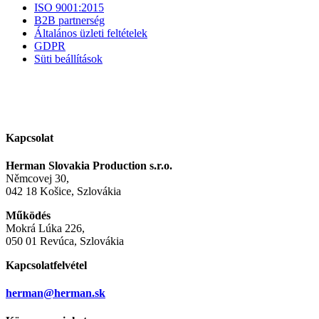
ISO 9001:2015
B2B partnerség
Általános üzleti feltételek
GDPR
Süti beállítások
Kapcsolat
Herman Slovakia Production s.r.o.
Němcovej 30,
042 18 Košice, Szlovákia
Működés
Mokrá Lúka 226,
050 01 Revúca, Szlovákia
Kapcsolatfelvétel
herman@herman.sk