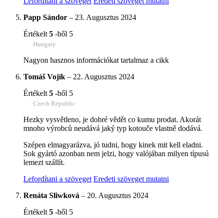
Lefordítani a szöveget
Eredeti szöveget mutatni
Papp Sándor
–
23. Augusztus 2024
Értékelt
5
-ből 5
Hungary
Nagyon hasznos információkat tartalmaz a cikk
Tomáš Vojík
–
22. Augusztus 2024
Értékelt
5
-ből 5
Czech Republic
Hezky vysvětleno, je dobré vědět co kumu prodat. Akorát
mnoho výrobců neudává jaký typ kotouče vlastně dodává.
Szépen elmagyarázva, jó tudni, hogy kinek mit kell eladni.
Sok gyártó azonban nem jelzi, hogy valójában milyen típusú
lemezt szállít.
Lefordítani a szöveget
Eredeti szöveget mutatni
Renáta Sliwková
–
20. Augusztus 2024
Értékelt
5
-ből 5