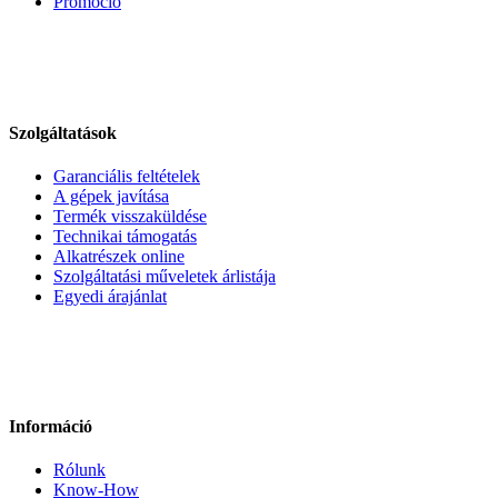
Promóció
Szolgáltatások
Garanciális feltételek
A gépek javítása
Termék visszaküldése
Technikai támogatás
Alkatrészek online
Szolgáltatási műveletek árlistája
Egyedi árajánlat
Információ
Rólunk
Know-How