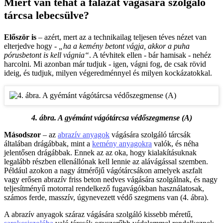
Miért van tehát a falazat vágására szolgáló
tárcsa lebecsülve?
Először is
– azért, mert az a technikailag teljesen téves nézet van
elterjedve hogy -
„ha a kemény betont vágja, akkor a puha
pórusbetont is kell vágnia“
. A tévhitek ellen - bár hamisak - nehéz
harcolni. Mi azonban már tudjuk - igen, vágni fog, de csak rövid
ideig, és tudjuk, milyen végeredménnyel és milyen kockázatokkal.
4. ábra. A gyémánt vágótárcsa védőszegmense (A)
Másodszor
– az
abrazív anyagok
vágására szolgáló tárcsák
általában drágábbak, mint a
kemény anyagokra
valók, és néha
jelentősen drágábbak. Ennek az az oka, hogy kialakításuknak
legalább részben ellenállónak kell lennie az alávágással szemben.
Például azokon a nagy átmérőjű vágótárcsákon amelyek aszfalt
vagy erősen abrazív friss beton nedves vágására szolgálnak, és nagy
teljesítményű motorral rendelkező fugavágókban használatosak,
számos ferde, masszív, úgynevezett védő szegmens van (4. ábra).
A abrazív anyagok száraz vágására szolgáló kissebb méretű,