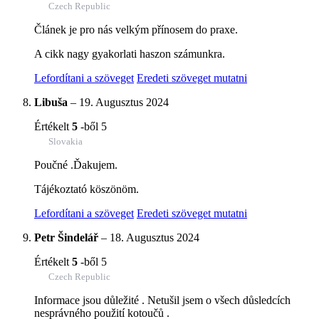
Czech Republic
Článek je pro nás velkým přínosem do praxe.
A cikk nagy gyakorlati haszon számunkra.
Lefordítani a szöveget
Eredeti szöveget mutatni
Libuša
–
19. Augusztus 2024
Értékelt
5
-ből 5
Slovakia
Poučné .Ďakujem.
Tájékoztató köszönöm.
Lefordítani a szöveget
Eredeti szöveget mutatni
Petr Šindelář
–
18. Augusztus 2024
Értékelt
5
-ből 5
Czech Republic
Informace jsou důležité . Netušil jsem o všech důsledcích
nesprávného použití kotoučů .