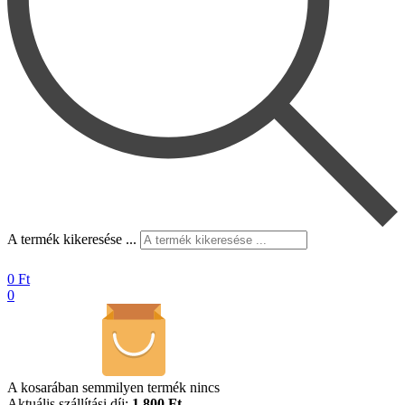
A termék kikeresése ...
0
Ft
0
A kosarában semmilyen termék nincs
Aktuális szállítási díj:
1.800 Ft