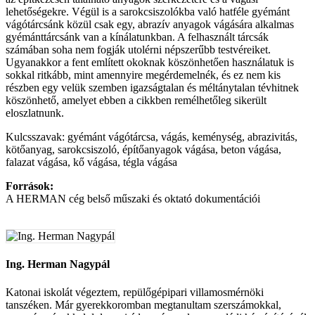
lehetőségekre. Végül is a sarokcsiszolókba való hatféle gyémánt
vágótárcsánk közül csak egy, abrazív anyagok vágására alkalmas
gyémánttárcsánk van a kínálatunkban. A felhasznált tárcsák
számában soha nem fogják utolérni népszerűbb testvéreiket.
Ugyanakkor a fent említett okoknak köszönhetően használatuk is
sokkal ritkább, mint amennyire megérdemelnék, és ez nem kis
részben egy velük szemben igazságtalan és méltánytalan tévhitnek
köszönhető, amelyet ebben a cikkben remélhetőleg sikerült
eloszlatnunk.
Kulcsszavak: gyémánt vágótárcsa, vágás, keménység, abrazivitás,
kötőanyag, sarokcsiszoló, építőanyagok vágása, beton vágása,
falazat vágása, kő vágása, tégla vágása
Források:
A HERMAN cég belső műszaki és oktató dokumentációi
Ing. Herman Nagypál
Katonai iskolát végeztem, repülőgépipari villamosmérnöki
tanszéken. Már gyerekkoromban megtanultam szerszámokkal,