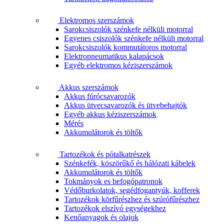
Elektromos szerszámok
Sarokcsiszolók szénkefe nélküli motorral
Egyenes csiszolók szénkefe nélküli motorral
Sarokcsiszolók kommutátoros motorral
Elektropneumatikus kalapácsok
Egyéb elektromos kéziszerszámok
Akkus szerszámok
Akkus fúrócsavarozók
Akkus ütvecsavarozók és ütvebehajtók
Egyéb akkus kéziszerszámok
Mérés
Akkumulátorok és töltők
Tartozékok és pótalkatrészek
Szénkefék, köszörűkő és hálózati kábelek
Akkumulátorok és töltők
Tokmányok es befogópatronok
Védőburkolatok, segédfogantyúk, kofferek
Tartozékok körfűrészhez és szúrófűrészhez
Tartozékok elszívó egységekhez
Kenőanyagok és olajok