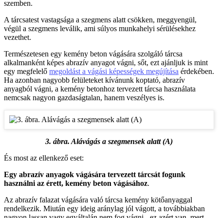
szemben.
A tárcsatest vastagsága a szegmens alatt csökken, meggyengül,
végül a szegmens leválik, ami súlyos munkahelyi sérülésekhez
vezethet.
Természetesen egy kemény beton vágására szolgáló tárcsa
alkalmanként képes abrazív anyagot vágni, sőt, ezt ajánljuk is mint
egy megfelelő
megoldást a vágási képességek megújítása
érdekében.
Ha azonban nagyobb felületeket kívánunk koptató, abrazív
anyagból vágni, a kemény betonhoz tervezett tárcsa használata
nemcsak nagyon gazdaságtalan, hanem veszélyes is.
3. ábra. Alávágás a szegmensek alatt (A)
És most az ellenkező eset:
Egy abrazív anyagok vágására tervezett tárcsát fogunk
használni az érett, kemény beton vágásához
.
Az abrazív falazat vágására való tárcsa kemény kötőanyaggal
rendelkezik. Miután egy ideig aránylag jól vágott, a továbbiakban
nagyon lassan vagy egyáltalán nem fog vágni - ez azért van, mert