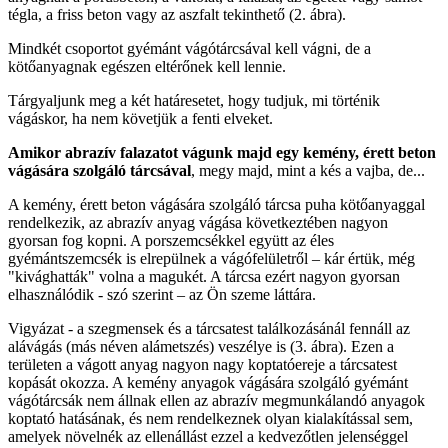
tégla, a friss beton vagy az aszfalt tekinthető (2. ábra).
Mindkét csoportot gyémánt vágótárcsával kell vágni, de a
kötőanyagnak egészen eltérőnek kell lennie.
Tárgyaljunk meg a két határesetet, hogy tudjuk, mi történik
vágáskor, ha nem követjük a fenti elveket.
Amikor abrazív falazatot vágunk majd egy kemény, érett beton
vágására szolgáló tárcsával
, megy majd, mint a kés a vajba, de...
A kemény, érett beton vágására szolgáló tárcsa puha kötőanyaggal
rendelkezik, az abrazív anyag vágása következtében nagyon
gyorsan fog kopni. A porszemcsékkel együtt az éles
gyémántszemcsék is elrepülnek a vágófelületről – kár értük, még
"kivághatták" volna a magukét. A tárcsa ezért nagyon gyorsan
elhasználódik - szó szerint – az Ön szeme láttára.
Vigyázat - a szegmensek és a tárcsatest találkozásánál fennáll az
alávágás (más néven alámetszés) veszélye is (3. ábra). Ezen a
területen a vágott anyag nagyon nagy koptatóereje a tárcsatest
kopását okozza. A kemény anyagok vágására szolgáló gyémánt
vágótárcsák nem állnak ellen az abrazív megmunkálandó anyagok
koptató hatásának, és nem rendelkeznek olyan kialakítással sem,
amelyek növelnék az ellenállást ezzel a kedvezőtlen jelenséggel