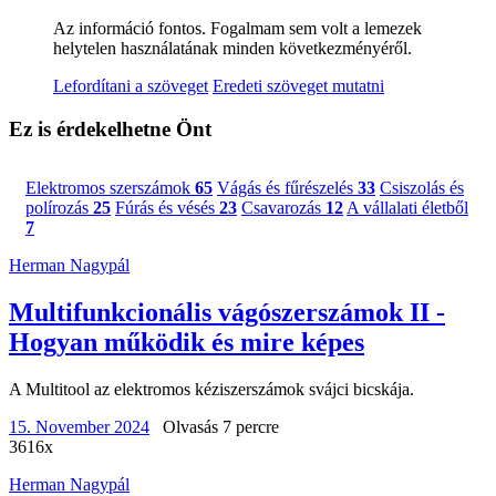
Az információ fontos. Fogalmam sem volt a lemezek
helytelen használatának minden következményéről.
Lefordítani a szöveget
Eredeti szöveget mutatni
Ez is érdekelhetne Önt
Elektromos szerszámok
65
Vágás és fűrészelés
33
Csiszolás és
polírozás
25
Fúrás és vésés
23
Csavarozás
12
A vállalati életből
7
Herman Nagypál
Multifunkcionális vágószerszámok II -
Hogyan működik és mire képes
A Multitool az elektromos kéziszerszámok svájci bicskája.
15. November 2024
Olvasás 7 percre
3616x
Herman Nagypál