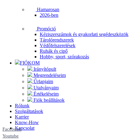
Hamarosan
2026-ben
Promóció
Kéziszerszámok és gyakorlati segédeszközök
Tárolórendszerek
Védőfelszerelések
Ruhák és cipő
Hobby, sport, szórakozás
FIÓKOM
Irányítópult
Megrendeléseim
Űrlapjaim
Utalványaim
Értékeléseim
Fiók beállítások
Rólunk
Szolgáltatások
Karrier
Know-How
Kapcsolat
Facebook
Youtube