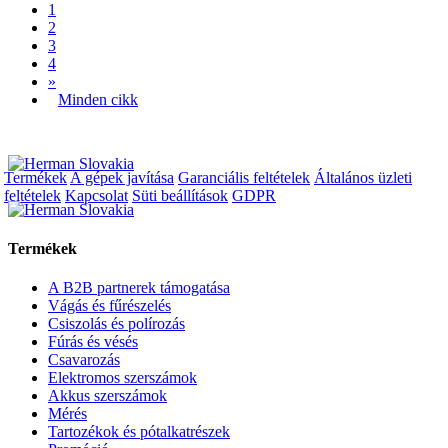
1
2
3
4
»
Minden cikk
Termékek
A gépek javítása
Garanciális feltételek
Általános üzleti
feltételek
Kapcsolat
Süti beállítások
GDPR
Termékek
A B2B partnerek támogatása
Vágás és fűrészelés
Csiszolás és polírozás
Fúrás és vésés
Csavarozás
Elektromos szerszámok
Akkus szerszámok
Mérés
Tartozékok és pótalkatrészek