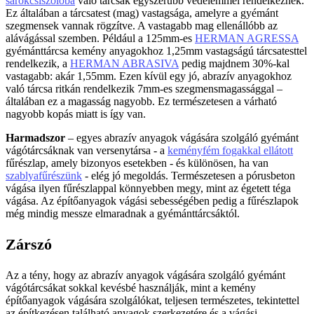
sarokcsiszolóba
való tárcsák egyszerűbb védelemmel rendelkeznek.
Ez általában a tárcsatest (mag) vastagsága, amelyre a gyémánt
szegmensek vannak rögzítve. A vastagabb mag ellenállóbb az
alávágással szemben. Például a 125mm-es
HERMAN AGRESSA
gyémánttárcsa kemény anyagokhoz 1,25mm vastagságú tárcsatesttel
rendelkezik, a
HERMAN ABRASIVA
pedig majdnem 30%-kal
vastagabb: akár 1,55mm. Ezen kívül egy jó, abrazív anyagokhoz
való tárcsa ritkán rendelkezik 7mm-es szegmensmagassággal –
általában ez a magasság nagyobb. Ez természetesen a várható
nagyobb kopás miatt is így van.
Harmadszor
– egyes abrazív anyagok vágására szolgáló gyémánt
vágótárcsáknak van versenytársa - a
keményfém fogakkal ellátott
fűrészlap, amely bizonyos esetekben - és különösen, ha van
szablyafűrészünk
- elég jó megoldás. Természetesen a pórusbeton
vágása ilyen fűrészlappal könnyebben megy, mint az égetett téga
vágása. Az építőanyagok vágási sebességében pedig a fűrészlapok
még mindig messze elmaradnak a gyémánttárcsáktól.
Zárszó
Az a tény, hogy az abrazív anyagok vágására szolgáló gyémánt
vágótárcsákat sokkal kevésbé használják, mint a kemény
építőanyagok vágására szolgálókat, teljesen természetes, tekintettel
az építkezésen található anyagok szerkezetére és a vágási