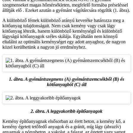
szegmenseket magas hőmérsékleten, megfelelő formába préseléssel
állítják elő . Ezeket azután a gyémánt vágótárcsára rögzítik (1. ábra).
A különböző fémek különböző arányú keveréke határozza meg a
kötőanyag tulajdonságait. Nem csak kemény vagy csak lágy
kötőanyag létezik, hanem különböző keménységű és különböző
lágyságú kötőanyagok széles skálája. Egyáltalán nem könnyű
eltalálni az optimális keménységet egy adott anyaghoz, de nagyon
közel kerülhetünk a nagyon jó eredményhez.
1. ábra. A gyémántszegmens (A) gyémántszemcsékből (B) és
kötőanyagból (C) áll
2. ábra. A leggyakoribb építőanyagok
Kemény építőanyagnak elsősorban az érett beton, a kemény kő, a
kemény égetett tetőfedő anyagok és a gránit, míg lágy (abrazív)
anyagnak a pórusbeton, a vakolat, a falazat, az égetett vagy samot