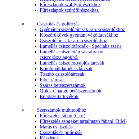
Fűrészlapok szablyfűrészekhez
Fűrészlapok szúrófűrészekhez
Csiszolás és polírozás
Gyémánt csiszolótárcsák sarokcsiszolókhoz
Köszörűkövek gyémánt vágótárcsákhoz
Csiszolótárcsák sarokcsiszolókhoz
Lamellás csiszolótárcsák - Speciális széria
Lamellás csiszolótárcsák abrazív
csiszolószalagokból
Lamellás csiszológyapjús tárcsák
Kombinált lamellás tárcsak
Tisztító csiszolótárcsak
Fíber tárcsák
Száras betétszerszámok
Quick Change betétszerszámok
Rendszertartozékok
Szerszámok multitoolhoz
Fűrészelés fában (CrV)
Fűrészelés szögeket tartalmazó fábanl (BiM)
Marás és tisztítás
Csiszolás és polírozás
Készletek