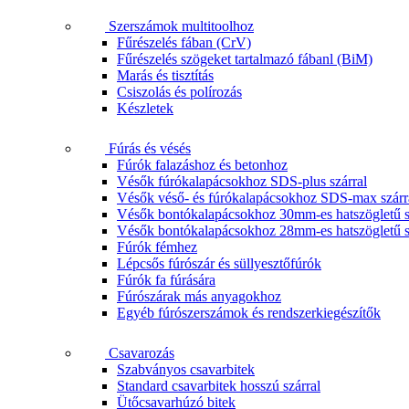
Szerszámok multitoolhoz
Fűrészelés fában (CrV)
Fűrészelés szögeket tartalmazó fábanl (BiM)
Marás és tisztítás
Csiszolás és polírozás
Készletek
Fúrás és vésés
Fúrók falazáshoz és betonhoz
Vésők fúrókalapácsokhoz SDS-plus szárral
Vésők véső- és fúrókalapácsokhoz SDS-max szárr
Vésők bontókalapácsokhoz 30mm-es hatszögletű s
Vésők bontókalapácsokhoz 28mm-es hatszögletű s
Fúrók fémhez
Lépcsős fúrószár és süllyesztőfúrók
Fúrók fa fúrására
Fúrószárak más anyagokhoz
Egyéb fúrószerszámok és rendszerkiegészítők
Csavarozás
Szabványos csavarbitek
Standard csavarbitek hosszú szárral
Ütőcsavarhúzó bitek