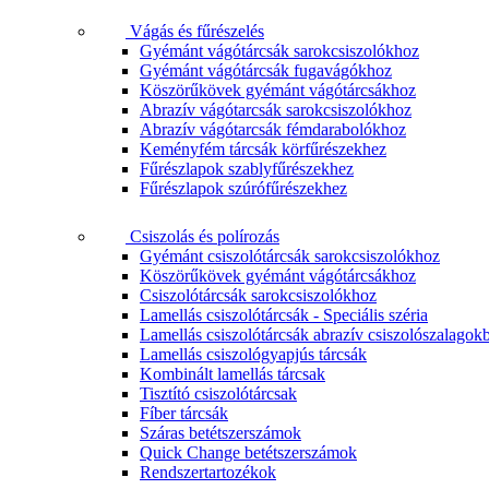
Vágás és fűrészelés
Gyémánt vágótárcsák sarokcsiszolókhoz
Gyémánt vágótárcsák fugavágókhoz
Köszörűkövek gyémánt vágótárcsákhoz
Abrazív vágótarcsák sarokcsiszolókhoz
Abrazív vágótarcsák fémdarabolókhoz
Keményfém tárcsák körfűrészekhez
Fűrészlapok szablyfűrészekhez
Fűrészlapok szúrófűrészekhez
Csiszolás és polírozás
Gyémánt csiszolótárcsák sarokcsiszolókhoz
Köszörűkövek gyémánt vágótárcsákhoz
Csiszolótárcsák sarokcsiszolókhoz
Lamellás csiszolótárcsák - Speciális széria
Lamellás csiszolótárcsák abrazív csiszolószalagok
Lamellás csiszológyapjús tárcsák
Kombinált lamellás tárcsak
Tisztító csiszolótárcsak
Fíber tárcsák
Száras betétszerszámok
Quick Change betétszerszámok
Rendszertartozékok