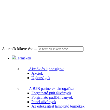
A termék kikeresése ...
Termékek
Akciók és újdonságok
Akciók
Újdonságok
A B2B partnerek támogatása
Forgatható pult állványok
Forgatható padlóállványok
Panel állványok
Az értékesítést támogató termékek