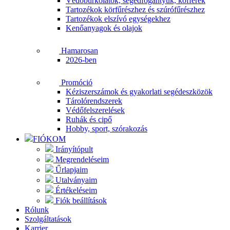
Védőburkolatok, segédfogantyúk, kofferek
Tartozékok körfűrészhez és szúrófűrészhez
Tartozékok elszívó egységekhez
Kenőanyagok és olajok
Hamarosan
2026-ben
Promóció
Kéziszerszámok és gyakorlati segédeszközök
Tárolórendszerek
Védőfelszerelések
Ruhák és cipő
Hobby, sport, szórakozás
FIÓKOM
Irányítópult
Megrendeléseim
Űrlapjaim
Utalványaim
Értékeléseim
Fiók beállítások
Rólunk
Szolgáltatások
Karrier