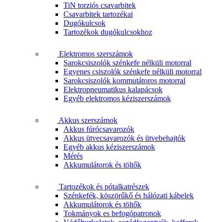
TiN torziós csavarbitek
Csavarbitek tartozékai
Dugókulcsok
Tartozékok dugókulcsokhoz
Elektromos szerszámok
Sarokcsiszolók szénkefe nélküli motorral
Egyenes csiszolók szénkefe nélküli motorral
Sarokcsiszolók kommutátoros motorral
Elektropneumatikus kalapácsok
Egyéb elektromos kéziszerszámok
Akkus szerszámok
Akkus fúrócsavarozók
Akkus ütvecsavarozók és ütvebehajtók
Egyéb akkus kéziszerszámok
Mérés
Akkumulátorok és töltők
Tartozékok és pótalkatrészek
Szénkefék, köszörűkő és hálózati kábelek
Akkumulátorok és töltők
Tokmányok es befogópatronok