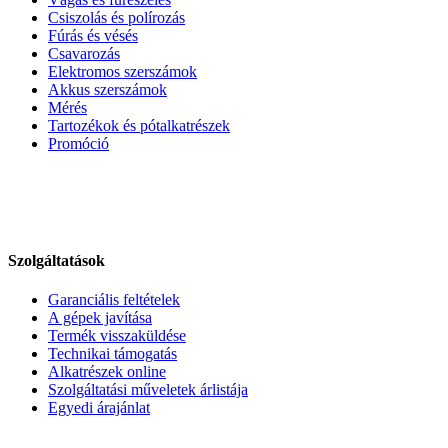
Csiszolás és polírozás
Fúrás és vésés
Csavarozás
Elektromos szerszámok
Akkus szerszámok
Mérés
Tartozékok és pótalkatrészek
Promóció
Szolgáltatások
Garanciális feltételek
A gépek javítása
Termék visszaküldése
Technikai támogatás
Alkatrészek online
Szolgáltatási műveletek árlistája
Egyedi árajánlat