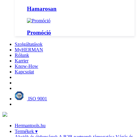
Hamarosan
Promóció
Szolgáltatások
MyHERMAN
Rólunk
Karrier
Know-How
Kapcsolat
ISO 9001
Hermantools.hu
Termékek
▾
Akciók és újdonságok
A B2B partnerek támogatása
Vágás és