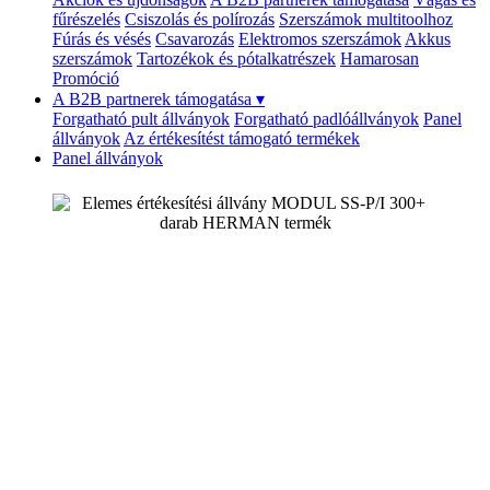
fűrészelés
Csiszolás és polírozás
Szerszámok multitoolhoz
Fúrás és vésés
Csavarozás
Elektromos szerszámok
Akkus
szerszámok
Tartozékok és pótalkatrészek
Hamarosan
Promóció
A B2B partnerek támogatása
▾
Forgatható pult állványok
Forgatható padlóállványok
Panel
állványok
Az értékesítést támogató termékek
Panel állványok