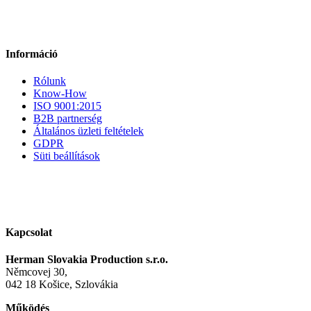
Információ
Rólunk
Know-How
ISO 9001:2015
B2B partnerség
Általános üzleti feltételek
GDPR
Süti beállítások
Kapcsolat
Herman Slovakia Production s.r.o.
Němcovej 30,
042 18 Košice, Szlovákia
Működés