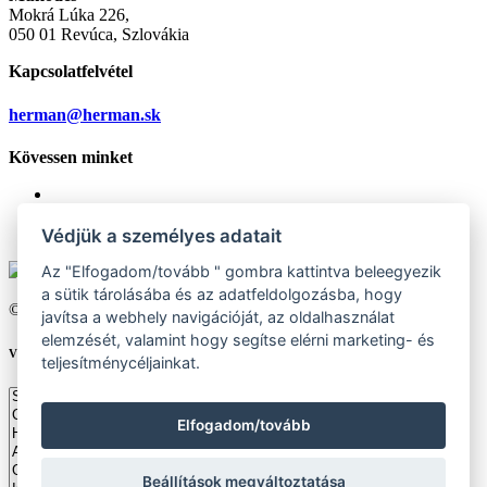
Mokrá Lúka 226,
050 01 Revúca, Szlovákia
Kapcsolatfelvétel
herman@herman.sk
Kövessen minket
Védjük a személyes adatait
Az "Elfogadom/tovább " gombra kattintva beleegyezik
a sütik tárolásába és az adatfeldolgozásba, hogy
© 2026 Herman Slovakia Production s.r.o., minden jog fenntartva
javítsa a webhely navigációját, az oldalhasználat
elemzését, valamint hogy segítse elérni marketing- és
Válassza ki a saját országát
teljesítménycéljainkat.
Elfogadom/tovább
Beállítások megváltoztatása