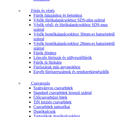
Fúrás és vésés
Fúrók falazáshoz és betonhoz
Vésők fúrókalapácsokhoz SDS-plus szárral
Vésők véső- és fúrókalapácsokhoz SDS-max
szárral
Vésők bontókalapácsokhoz 30mm-es hatszögletű
szárral
Vésők bontókalapácsokhoz 28mm-es hatszögletű
szárral
Fúrók fémhez
Lépcsős fúrószár és süllyesztőfúrók
Fúrók fa fúrására
Fúrószárak más anyagokhoz
Egyéb fúrószerszámok és rendszerkiegészítők
Csavarozás
Szabványos csavarbitek
Standard csavarbitek hosszú szárral
Ütőcsavarhúzó bitek
TiN torziós csavarbitek
Csavarbitek tartozékai
Dugókulcsok
Tartozékok dugókulcsokhoz