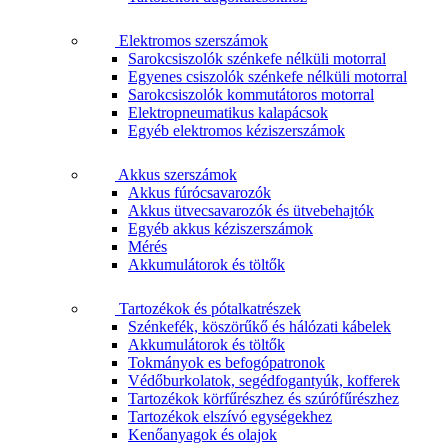
Elektromos szerszámok
Sarokcsiszolók szénkefe nélküli motorral
Egyenes csiszolók szénkefe nélküli motorral
Sarokcsiszolók kommutátoros motorral
Elektropneumatikus kalapácsok
Egyéb elektromos kéziszerszámok
Akkus szerszámok
Akkus fúrócsavarozók
Akkus ütvecsavarozók és ütvebehajtók
Egyéb akkus kéziszerszámok
Mérés
Akkumulátorok és töltők
Tartozékok és pótalkatrészek
Szénkefék, köszörűkő és hálózati kábelek
Akkumulátorok és töltők
Tokmányok es befogópatronok
Védőburkolatok, segédfogantyúk, kofferek
Tartozékok körfűrészhez és szúrófűrészhez
Tartozékok elszívó egységekhez
Kenőanyagok és olajok