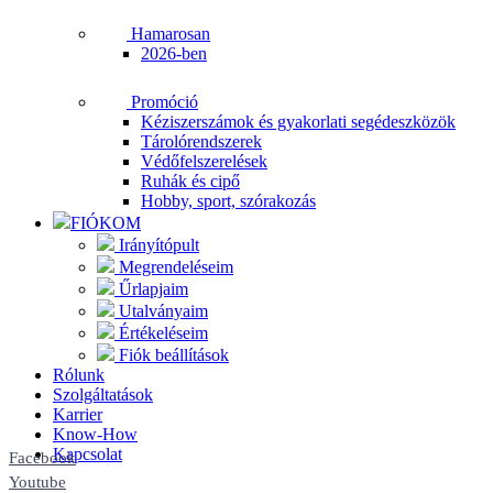
Hamarosan
2026-ben
Promóció
Kéziszerszámok és gyakorlati segédeszközök
Tárolórendszerek
Védőfelszerelések
Ruhák és cipő
Hobby, sport, szórakozás
FIÓKOM
Irányítópult
Megrendeléseim
Űrlapjaim
Utalványaim
Értékeléseim
Fiók beállítások
Rólunk
Szolgáltatások
Karrier
Know-How
Kapcsolat
Facebook
Youtube