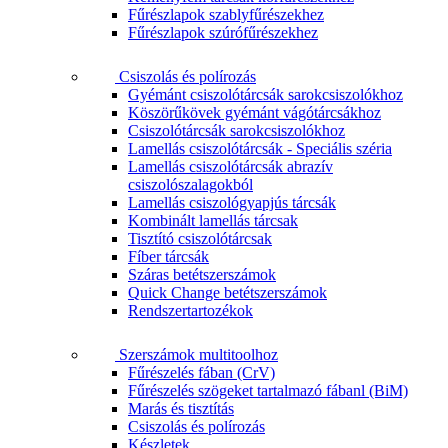
Fűrészlapok szablyfűrészekhez
Fűrészlapok szúrófűrészekhez
Csiszolás és polírozás
Gyémánt csiszolótárcsák sarokcsiszolókhoz
Köszörűkövek gyémánt vágótárcsákhoz
Csiszolótárcsák sarokcsiszolókhoz
Lamellás csiszolótárcsák - Speciális széria
Lamellás csiszolótárcsák abrazív
csiszolószalagokból
Lamellás csiszológyapjús tárcsák
Kombinált lamellás tárcsak
Tisztító csiszolótárcsak
Fíber tárcsák
Száras betétszerszámok
Quick Change betétszerszámok
Rendszertartozékok
Szerszámok multitoolhoz
Fűrészelés fában (CrV)
Fűrészelés szögeket tartalmazó fábanl (BiM)
Marás és tisztítás
Csiszolás és polírozás
Készletek