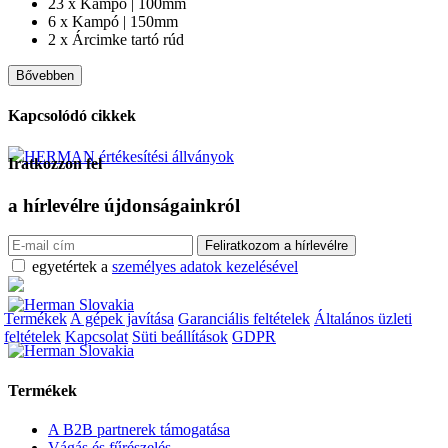
23 x Kampó | 100mm
6 x Kampó | 150mm
2 x Árcimke tartó rúd
Bővebben
Kapcsolódó cikkek
HERMAN értékesítési állványok
Iratkozzon fel
a hírlevélre
újdonságainkról
egyetértek a
személyes adatok kezelésével
Termékek
A gépek javítása
Garanciális feltételek
Általános üzleti
feltételek
Kapcsolat
Süti beállítások
GDPR
Termékek
A B2B partnerek támogatása
Vágás és fűrészelés