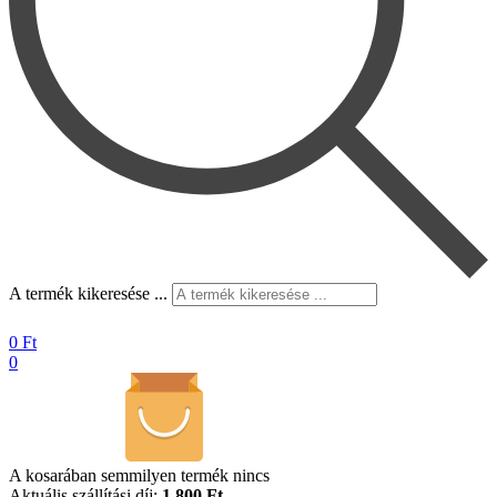
A termék kikeresése ...
0
Ft
0
A kosarában semmilyen termék nincs
Aktuális szállítási díj:
1.800 Ft