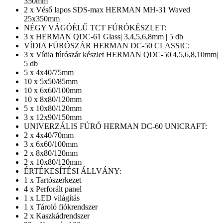
350mm
2 x Véső lapos SDS-max HERMAN MH-31 Waved
25x350mm
NÉGY VÁGÓÉLŰ TCT FÚRÓKÉSZLET:
3 x HERMAN QDC-61 Glass| 3,4,5,6,8mm | 5 db
VÍDIA FÚRÓSZÁR HERMAN DC-50 CLASSIC:
3 x Vídia fúrószár készlet HERMAN QDC-50|4,5,6,8,10mm|
5 db
5 x 4x40/75mm
10 x 5x50/85mm
10 x 6x60/100mm
10 x 8x80/120mm
5 x 10x80/120mm
3 x 12x90/150mm
UNIVERZÁLIS FÚRÓ HERMAN DC-60 UNICRAFT:
2 x 4x40/70mm
3 x 6x60/100mm
2 x 8x80/120mm
2 x 10x80/120mm
ÉRTÉKESÍTÉSI ÁLLVÁNY:
1 x Tartószerkezet
4 x Perforált panel
1 x LED világítás
1 x Tároló fiókrendszer
2 x Kaszkádrendszer