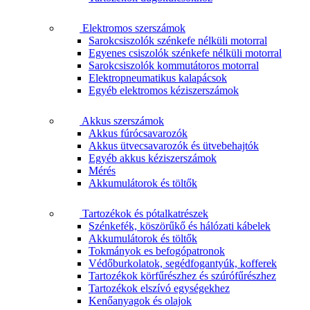
Elektromos szerszámok
Sarokcsiszolók szénkefe nélküli motorral
Egyenes csiszolók szénkefe nélküli motorral
Sarokcsiszolók kommutátoros motorral
Elektropneumatikus kalapácsok
Egyéb elektromos kéziszerszámok
Akkus szerszámok
Akkus fúrócsavarozók
Akkus ütvecsavarozók és ütvebehajtók
Egyéb akkus kéziszerszámok
Mérés
Akkumulátorok és töltők
Tartozékok és pótalkatrészek
Szénkefék, köszörűkő és hálózati kábelek
Akkumulátorok és töltők
Tokmányok es befogópatronok
Védőburkolatok, segédfogantyúk, kofferek
Tartozékok körfűrészhez és szúrófűrészhez
Tartozékok elszívó egységekhez
Kenőanyagok és olajok