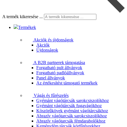
A termék kikeresése ...
Termékek
Akciók és újdonságok
Akciók
Újdonságok
A B2B partnerek támogatása
Forgatható pult állványok
Forgatható padlóállványok
Panel állványok
Az értékesítést támogató termékek
Vágás és fűrészelés
Gyémánt vágótárcsák sarokcsiszolókhoz
Gyémánt vágótárcsák fugavágókhoz
Köszörűkövek gyémánt vágótárcsákhoz
Abrazív vágótarcsák sarokcsiszolókhoz
Abrazív vágótarcsák fémdarabolókhoz
Keményfém tárcsák körfűrészekhez