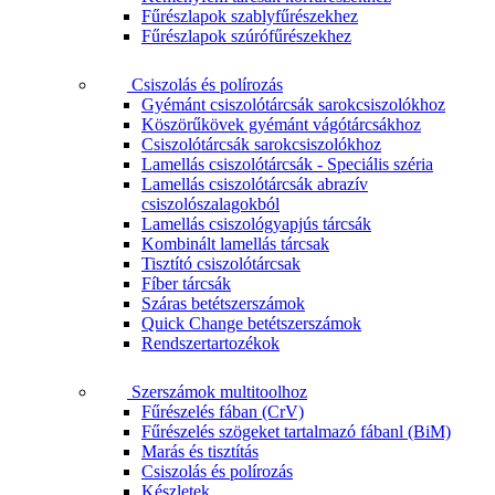
Fűrészlapok szablyfűrészekhez
Fűrészlapok szúrófűrészekhez
Csiszolás és polírozás
Gyémánt csiszolótárcsák sarokcsiszolókhoz
Köszörűkövek gyémánt vágótárcsákhoz
Csiszolótárcsák sarokcsiszolókhoz
Lamellás csiszolótárcsák - Speciális széria
Lamellás csiszolótárcsák abrazív
csiszolószalagokból
Lamellás csiszológyapjús tárcsák
Kombinált lamellás tárcsak
Tisztító csiszolótárcsak
Fíber tárcsák
Száras betétszerszámok
Quick Change betétszerszámok
Rendszertartozékok
Szerszámok multitoolhoz
Fűrészelés fában (CrV)
Fűrészelés szögeket tartalmazó fábanl (BiM)
Marás és tisztítás
Csiszolás és polírozás
Készletek