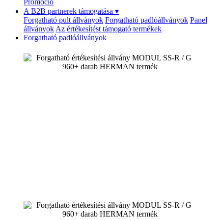
Promóció
A B2B partnerek támogatása
▾
Forgatható pult állványok
Forgatható padlóállványok
Panel
állványok
Az értékesítést támogató termékek
Forgatható padlóállványok