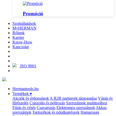
Promóció
Szolgáltatások
MyHERMAN
Rólunk
Karrier
Know-How
Kapcsolat
ISO 9001
Hermantools.hu
Termékek
▾
Akciók és újdonságok
A B2B partnerek támogatása
Vágás és
fűrészelés
Csiszolás és polírozás
Szerszámok multitoolhoz
Fúrás és vésés
Csavarozás
Elektromos szerszámok
Akkus
szerszámok
Tartozékok és pótalkatrészek
Hamarosan