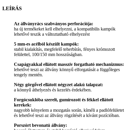
LEÍRÁS
Az állványrács szabványos perforációja:
ha új termékeket kell elhelyezni, a kompatibilis kampók
lehetővé teszik a változtatható elhelyezést
5 mm-es acélból készült kampók:
stabil kialakítás, megfelelő teherbírás, fényes krómozott
felülettel, 100/150 mm hosszúságban.
Csapágyakkal ellátott masszív forgatható mechanizmus:
lehetővé teszi az állvány könnyű elforgatását a függőleges
tengely mentén.
Négy görgővel ellátott négyzet alakú talapzat:
a könnyű áthelyezés és kezelés érdekében.
Forgócsuklóba szerelt, gumírozott és fékkel ellátott
kerekek:
nagyobb kényelem a mozgatás során, kíméli a padlófelületet
és lehetővé teszi az állvány rögzítését a kívánt pozícióban.
Porszórt bevonatú állvány: