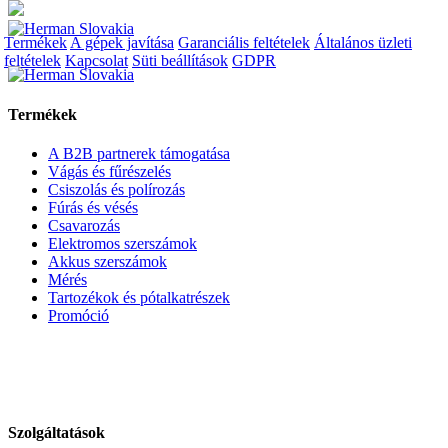
Termékek
A gépek javítása
Garanciális feltételek
Általános üzleti
feltételek
Kapcsolat
Süti beállítások
GDPR
Termékek
A B2B partnerek támogatása
Vágás és fűrészelés
Csiszolás és polírozás
Fúrás és vésés
Csavarozás
Elektromos szerszámok
Akkus szerszámok
Mérés
Tartozékok és pótalkatrészek
Promóció
Szolgáltatások