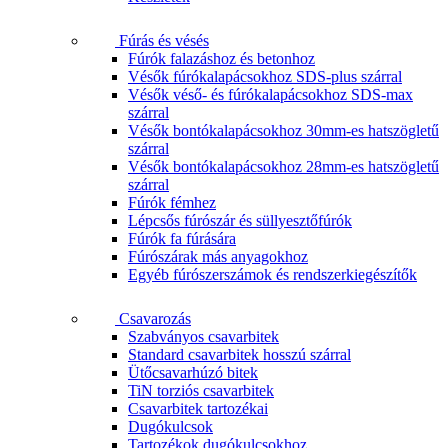
Fúrás és vésés
Fúrók falazáshoz és betonhoz
Vésők fúrókalapácsokhoz SDS-plus szárral
Vésők véső- és fúrókalapácsokhoz SDS-max
szárral
Vésők bontókalapácsokhoz 30mm-es hatszögletű
szárral
Vésők bontókalapácsokhoz 28mm-es hatszögletű
szárral
Fúrók fémhez
Lépcsős fúrószár és süllyesztőfúrók
Fúrók fa fúrására
Fúrószárak más anyagokhoz
Egyéb fúrószerszámok és rendszerkiegészítők
Csavarozás
Szabványos csavarbitek
Standard csavarbitek hosszú szárral
Ütőcsavarhúzó bitek
TiN torziós csavarbitek
Csavarbitek tartozékai
Dugókulcsok
Tartozékok dugókulcsokhoz