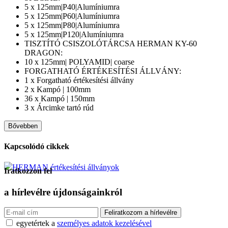
5 x 125mm|P40|Alumíniumra
5 x 125mm|P60|Alumíniumra
5 x 125mm|P80|Alumíniumra
5 x 125mm|P120|Alumíniumra
TISZTÍTÓ CSISZOLÓTÁRCSA HERMAN KY-60
DRAGON:
10 x 125mm| POLYAMID| coarse
FORGATHATÓ ÉRTÉKESÍTÉSI ÁLLVÁNY:
1 x Forgatható értékesítési állvány
2 x Kampó | 100mm
36 x Kampó | 150mm
3 x Árcimke tartó rúd
Bővebben
Kapcsolódó cikkek
HERMAN értékesítési állványok
Iratkozzon fel
a hírlevélre
újdonságainkról
egyetértek a
személyes adatok kezelésével