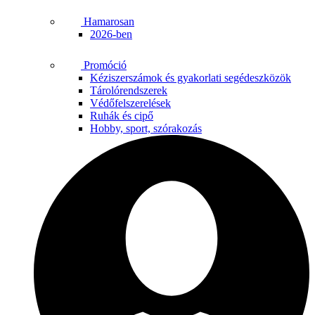
Hamarosan
2026-ben
Promóció
Kéziszerszámok és gyakorlati segédeszközök
Tárolórendszerek
Védőfelszerelések
Ruhák és cipő
Hobby, sport, szórakozás