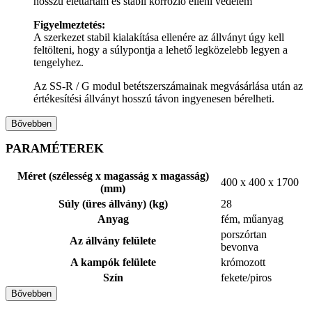
hosszú élettartam és stabil korrózió elleni védelem
Figyelmeztetés:
A szerkezet stabil kialakítása ellenére az állványt úgy kell
feltölteni, hogy a súlypontja a lehető legközelebb legyen a
tengelyhez.
Az SS-R / G modul betétszerszámainak megvásárlása után az
értékesítési állványt hosszú távon ingyenesen bérelheti.
Bővebben
PARAMÉTEREK
Méret (szélesség x magasság x magasság)
400 x 400 x 1700
(mm)
Súly (üres állvány) (kg)
28
Anyag
fém, műanyag
porszórtan
Az állvány felülete
bevonva
A kampók felülete
krómozott
Szín
fekete/piros
Bővebben