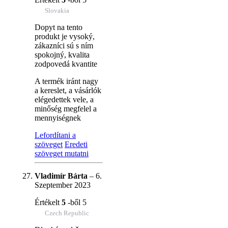
Slovakia
Dopyt na tento
produkt je vysoký,
zákazníci sú s ním
spokojný, kvalita
zodpovedá kvantite
A termék iránt nagy
a kereslet, a vásárlók
elégedettek vele, a
minőség megfelel a
mennyiségnek
Lefordítani a
szöveget
Eredeti
szöveget mutatni
Vladimír Bárta
–
6.
Szeptember 2023
Értékelt
5
-ből 5
Czech Republic