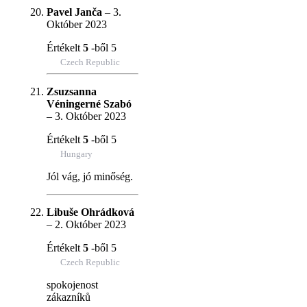
Pavel Janča
–
3.
Október 2023
Értékelt
5
-ből 5
Czech Republic
Zsuzsanna
Véningerné Szabó
–
3. Október 2023
Értékelt
5
-ből 5
Hungary
Jól vág, jó minőség.
Libuše Ohrádková
–
2. Október 2023
Értékelt
5
-ből 5
Czech Republic
spokojenost
zákazníků