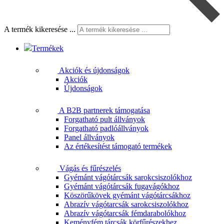
A termék kikeresése ...
Termékek
Akciók és újdonságok
Akciók
Újdonságok
A B2B partnerek támogatása
Forgatható pult állványok
Forgatható padlóállványok
Panel állványok
Az értékesítést támogató termékek
Vágás és fűrészelés
Gyémánt vágótárcsák sarokcsiszolókhoz
Gyémánt vágótárcsák fugavágókhoz
Köszörűkövek gyémánt vágótárcsákhoz
Abrazív vágótarcsák sarokcsiszolókhoz
Abrazív vágótarcsák fémdarabolókhoz
Keményfém tárcsák körfűrészekhez