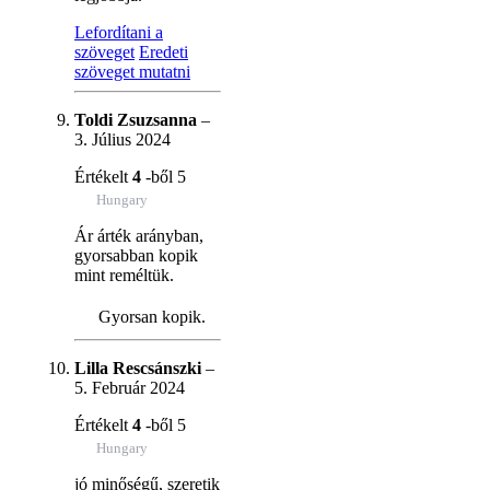
Lefordítani a
szöveget
Eredeti
szöveget mutatni
Toldi Zsuzsanna
–
3. Július 2024
Értékelt
4
-ből 5
Hungary
Ár árték arányban,
gyorsabban kopik
mint reméltük.
Gyorsan kopik.
Lilla Rescsánszki
–
5. Február 2024
Értékelt
4
-ből 5
Hungary
jó minőségű, szeretik