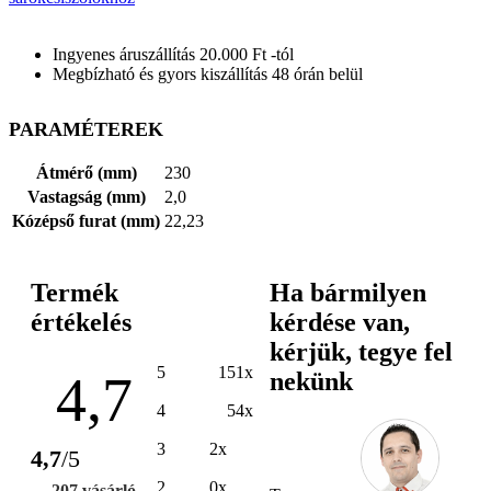
Ingyenes áruszállítás 20.000 Ft -tól
Megbízható és gyors kiszállítás 48 órán belül
PARAMÉTEREK
Átmérő (mm)
230
Vastagság (mm)
2,0
Kózépső furat (mm)
22,23
Termék
Ha bármilyen
értékelés
kérdése van,
kérjük, tegye fel
5
151x
4,7
nekünk
4
54x
3
2x
4,7
/5
2
0x
207 vásárló