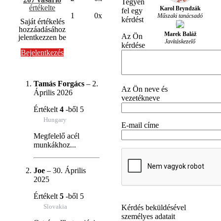
Tegyen
értékelte
Karol Bryndzák
fel egy
1
0x
Műszaki tanácsadó
kérdést
Saját értékelés
hozzáadásához
Marek Baláž
Az Ön
jelentkezzen be
Javításkezelő
kérdése
Bejelentkezés
Tamás Forgács
–
2.
Az Ön neve és
Április 2026
vezetékneve
Értékelt
4
-ből 5
Hungary
E-mail címe
Megfelelő acél
munkákhoz...
Joe
–
30. Április
2025
Értékelt
5
-ből 5
Slovakia
Kérdés beküldésével
személyes adatait