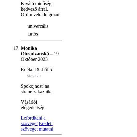
Kiváló minőség,
kedvező árral.
Öröm vele dolgozni.
univerzális
tartós
Monika
Ohradzanská
–
19.
Október 2023
Értékelt
5
-ből 5
Slovakia
Spokojnosť na
strane zakaznika
Vásárlói
elégedettség
Lefordítani a
szöveget
Eredeti
szöveget mutatni