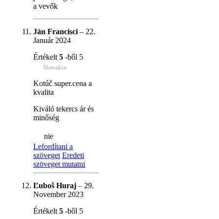
a vevők
Ján Francisci
–
22.
Január 2024
Értékelt
5
-ből 5
Slovakia
Kotúč super.cena a
kvalita
Kiváló tekercs ár és
minőség
nie
Lefordítani a
szöveget
Eredeti
szöveget mutatni
Ľuboš Huraj
–
29.
November 2023
Értékelt
5
-ből 5