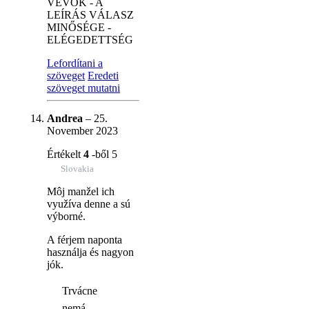
VEVŐK - A
LEÍRÁS VÁLASZ
MINŐSÉGE -
ELÉGEDETTSÉG
Lefordítani a
szöveget
Eredeti
szöveget mutatni
Andrea
–
25.
November 2023
Értékelt
4
-ből 5
Slovakia
Môj manžel ich
využíva denne a sú
výborné.
A férjem naponta
használja és nagyon
jók.
Trvácne
nemá