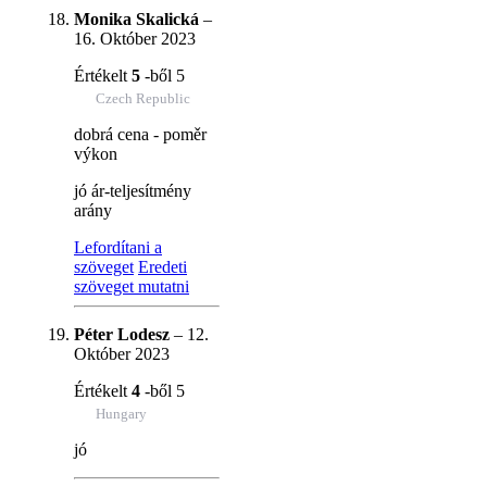
Monika Skalická
–
16. Október 2023
Értékelt
5
-ből 5
Czech Republic
dobrá cena - poměr
výkon
jó ár-teljesítmény
arány
Lefordítani a
szöveget
Eredeti
szöveget mutatni
Péter Lodesz
–
12.
Október 2023
Értékelt
4
-ből 5
Hungary
jó