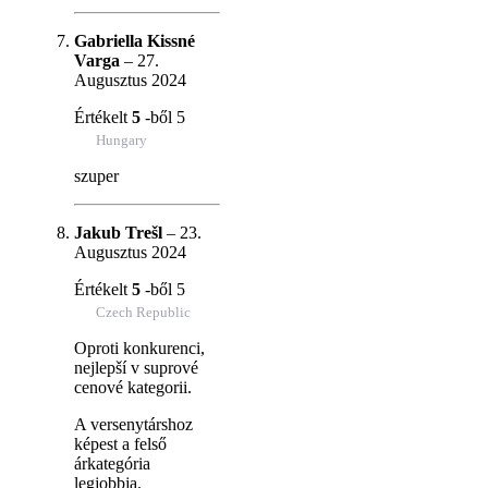
Gabriella Kissné
Varga
–
27.
Augusztus 2024
Értékelt
5
-ből 5
Hungary
szuper
Jakub Trešl
–
23.
Augusztus 2024
Értékelt
5
-ből 5
Czech Republic
Oproti konkurenci,
nejlepší v suprové
cenové kategorii.
A versenytárshoz
képest a felső
árkategória
legjobbja.