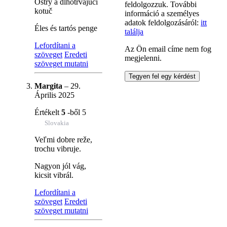
Ostrý a dlhotrvajúci
feldolgozzuk. További
kotuč
információ a személyes
adatok feldolgozásáról:
itt
Éles és tartós penge
találja
Lefordítani a
Az Ön email címe nem fog
szöveget
Eredeti
megjelenni.
szöveget mutatni
Margita
–
29.
Április 2025
Értékelt
5
-ből 5
Slovakia
Veľmi dobre reže,
trochu vibruje.
Nagyon jól vág,
kicsit vibrál.
Lefordítani a
szöveget
Eredeti
szöveget mutatni