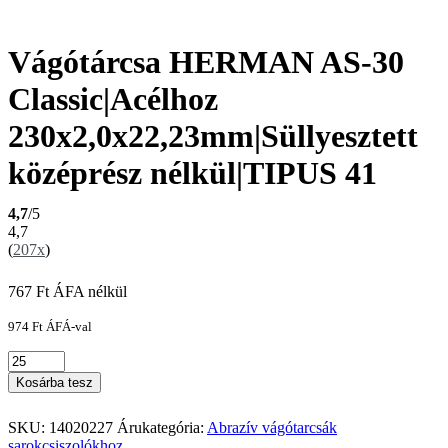
Vágótárcsa HERMAN AS-30
Classic|Acélhoz
230x2,0x22,23mm|Süllyesztett
középrész nélkül|TIPUS 41
4,7
/5
4,7
(
207x
)
767
Ft
ÁFA nélkül
974
Ft
ÁFÁ-val
Kosárba tesz
SKU:
14020227
Árukategória:
Abrazív vágótarcsák
sarokcsiszolókhoz