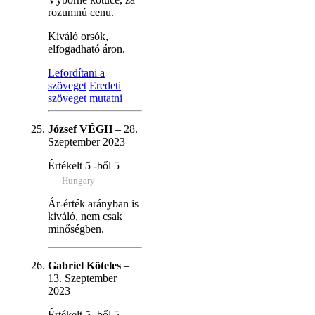
rozumnú cenu.
Kiváló orsók,
elfogadható áron.
Lefordítani a
szöveget
Eredeti
szöveget mutatni
József VÉGH
–
28.
Szeptember 2023
Értékelt
5
-ből 5
Hungary
Ár-érték arányban is
kiváló, nem csak
minőségben.
Gabriel Köteles
–
13. Szeptember
2023
Értékelt
5
-ből 5