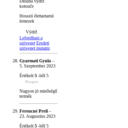
Dlouhá vydrž
kotouče
Hosszú élettartamú
lemezek
Výdrž
Lefordítani a
szöveget
Eredeti
szöveget mutatni
Gyarmati Gyula
–
5. Szeptember 2023
Értékelt
5
-ből 5
Hungary
Nagyon jó minőségű
termék
Ferencné Preil
–
23. Augusztus 2023
Értékelt
5
-ből 5