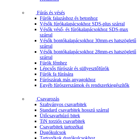
Fúrás és vésés
Fúrók falazáshoz és betonhoz
Vésők fúrókalapácsokhoz SDS-plus szárral
Vésők véső- és fúrókalapácsokhoz SDS-max
szárral
Vésők bontókalapácsokhoz 30mm-es hatszögletű
szárral
Vésők bontókalapácsokhoz 28mm-es hatszögletű
szárral
Fúrók fémhez
Lépcsős fúrószár és süllyesztőfúrók
Fúrók fa fúrására
Fúrószárak más anyagokhoz
Egyéb fúrószerszámok és rendszerkiegészítők
Csavarozás
Szabványos csavarbitek
Standard csavarbitek hosszú szárral
Ütőcsavarhúzó bitek
TiN torziós csavarbitek
Csavarbitek tartozékai
Dugókulcsok
Tartozékok dugókulcsokhoz