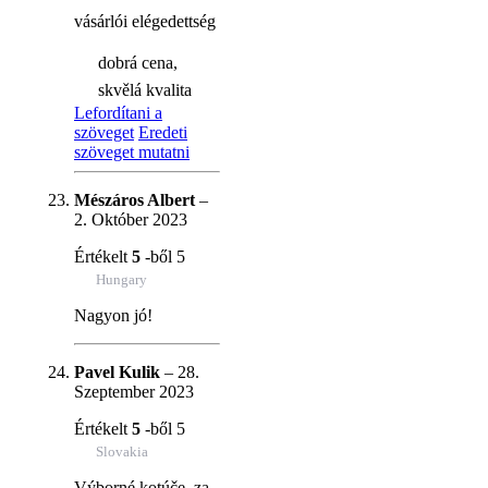
vásárlói elégedettség
dobrá cena,
skvělá kvalita
Lefordítani a
szöveget
Eredeti
szöveget mutatni
Mészáros Albert
–
2. Október 2023
Értékelt
5
-ből 5
Hungary
Nagyon jó!
Pavel Kulik
–
28.
Szeptember 2023
Értékelt
5
-ből 5
Slovakia
Výborné kotúče, za