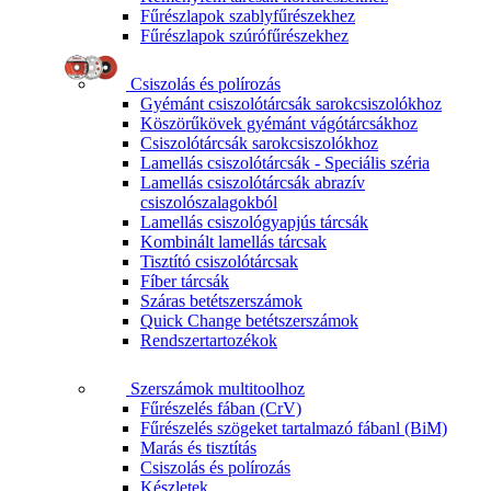
Fűrészlapok szablyfűrészekhez
Fűrészlapok szúrófűrészekhez
Csiszolás és polírozás
Gyémánt csiszolótárcsák sarokcsiszolókhoz
Köszörűkövek gyémánt vágótárcsákhoz
Csiszolótárcsák sarokcsiszolókhoz
Lamellás csiszolótárcsák - Speciális széria
Lamellás csiszolótárcsák abrazív
csiszolószalagokból
Lamellás csiszológyapjús tárcsák
Kombinált lamellás tárcsak
Tisztító csiszolótárcsak
Fíber tárcsák
Száras betétszerszámok
Quick Change betétszerszámok
Rendszertartozékok
Szerszámok multitoolhoz
Fűrészelés fában (CrV)
Fűrészelés szögeket tartalmazó fábanl (BiM)
Marás és tisztítás
Csiszolás és polírozás
Készletek