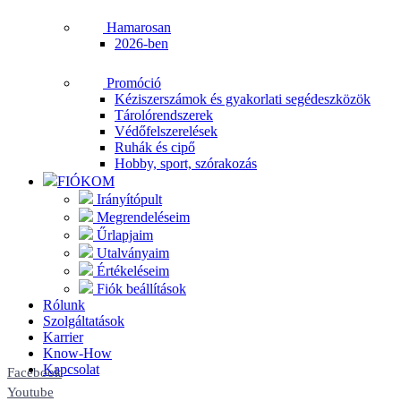
Hamarosan
2026-ben
Promóció
Kéziszerszámok és gyakorlati segédeszközök
Tárolórendszerek
Védőfelszerelések
Ruhák és cipő
Hobby, sport, szórakozás
FIÓKOM
Irányítópult
Megrendeléseim
Űrlapjaim
Utalványaim
Értékeléseim
Fiók beállítások
Rólunk
Szolgáltatások
Karrier
Know-How
Kapcsolat
Facebook
Youtube