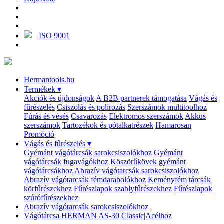
ISO 9001
Hermantools.hu
Termékek
▾
Akciók és újdonságok
A B2B partnerek támogatása
Vágás és
fűrészelés
Csiszolás és polírozás
Szerszámok multitoolhoz
Fúrás és vésés
Csavarozás
Elektromos szerszámok
Akkus
szerszámok
Tartozékok és pótalkatrészek
Hamarosan
Promóció
Vágás és fűrészelés
▾
Gyémánt vágótárcsák sarokcsiszolókhoz
Gyémánt
vágótárcsák fugavágókhoz
Köszörűkövek gyémánt
vágótárcsákhoz
Abrazív vágótarcsák sarokcsiszolókhoz
Abrazív vágótarcsák fémdarabolókhoz
Keményfém tárcsák
körfűrészekhez
Fűrészlapok szablyfűrészekhez
Fűrészlapok
szúrófűrészekhez
Abrazív vágótarcsák sarokcsiszolókhoz
Vágótárcsa HERMAN AS-30 Classic|Acélhoz