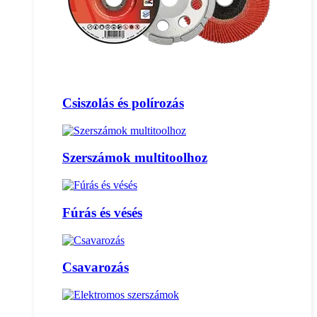
Csiszolás és polírozás
Szerszámok multitoolhoz
Fúrás és vésés
Csavarozás