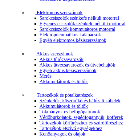
Elektromos szerszámok
Sarokcsiszolók szénkefe nélküli motorral
Egyenes csiszolók szénkefe nélküli motorral
Sarokcsiszolók kommutátoros motorral
Elektropneumatikus kalapácsok
Egyéb elektromos kéziszerszámok
Akkus szerszámok
Akkus fúrócsavarozók
Akkus ütvecsavarozók és ütvebehajtók
Egyéb akkus kéziszerszámok
Mérés
Akkumulátorok és töltők
Tartozékok és pótalkatrészek
Szénkefék, köszörűkő és hálózati kábelek
Akkumulátorok és töltők
Tokmányok es befogópatronok
Védőburkolatok, segédfogantyúk, kofferek
Tartozékok körfűrészhez és szúrófűrészhez
Tartozékok elszívó egységekhez
Kenőanyagok és olajok