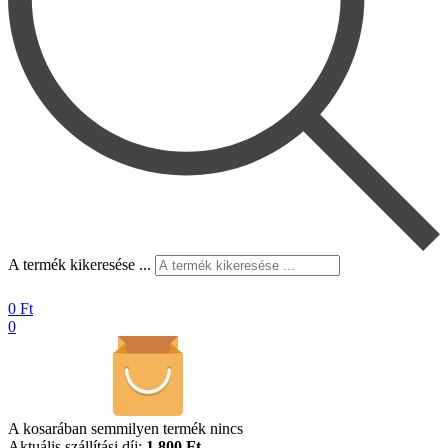
A termék kikeresése ...
0
Ft
0
A kosarában semmilyen termék nincs
Aktuális szállítási díj:
1.800 Ft