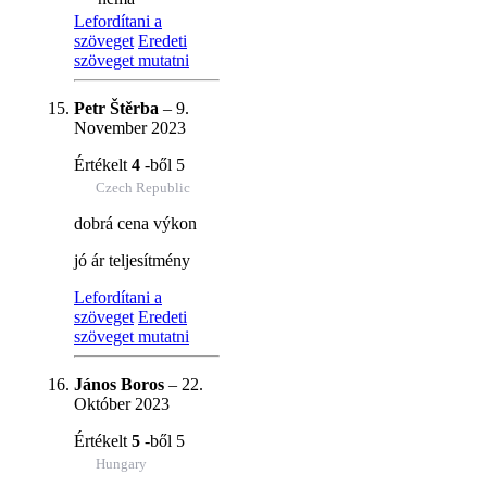
Lefordítani a
szöveget
Eredeti
szöveget mutatni
Petr Štěrba
–
9.
November 2023
Értékelt
4
-ből 5
Czech Republic
dobrá cena výkon
jó ár teljesítmény
Lefordítani a
szöveget
Eredeti
szöveget mutatni
János Boros
–
22.
Október 2023
Értékelt
5
-ből 5
Hungary