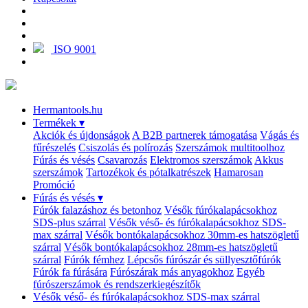
ISO 9001
Hermantools.hu
Termékek
▾
Akciók és újdonságok
A B2B partnerek támogatása
Vágás és
fűrészelés
Csiszolás és polírozás
Szerszámok multitoolhoz
Fúrás és vésés
Csavarozás
Elektromos szerszámok
Akkus
szerszámok
Tartozékok és pótalkatrészek
Hamarosan
Promóció
Fúrás és vésés
▾
Fúrók falazáshoz és betonhoz
Vésők fúrókalapácsokhoz
SDS-plus szárral
Vésők véső- és fúrókalapácsokhoz SDS-
max szárral
Vésők bontókalapácsokhoz 30mm-es hatszögletű
szárral
Vésők bontókalapácsokhoz 28mm-es hatszögletű
szárral
Fúrók fémhez
Lépcsős fúrószár és süllyesztőfúrók
Fúrók fa fúrására
Fúrószárak más anyagokhoz
Egyéb
fúrószerszámok és rendszerkiegészítők
Vésők véső- és fúrókalapácsokhoz SDS-max szárral