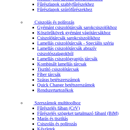
Fűrészlapok szablyfűrészekhez
Fűrészlapok szúrófűrészekhez
Csiszolás és polírozás
Gyémánt csiszolótárcsák sarokcsiszolókhoz
Köszörűkövek gyémánt vágótárcsákhoz
Csiszolótárcsák sarokcsiszolókhoz
Lamellás csiszolótárcsák - Speciális széria
Lamellás csiszolótárcsák abrazív
csiszolószalagokból
Lamellás csiszológyapjús tárcsák
Kombinált lamellás tárcsak
Tisztító csiszolótárcsak
Fíber tárcsák
Száras betétszerszámok
Quick Change betétszerszámok
Rendszertartozékok
Szerszámok multitoolhoz
Fűrészelés fában (CrV)
Fűrészelés szögeket tartalmazó fábanl (BiM)
Marás és tisztítás
Csiszolás és polírozás
Készletek