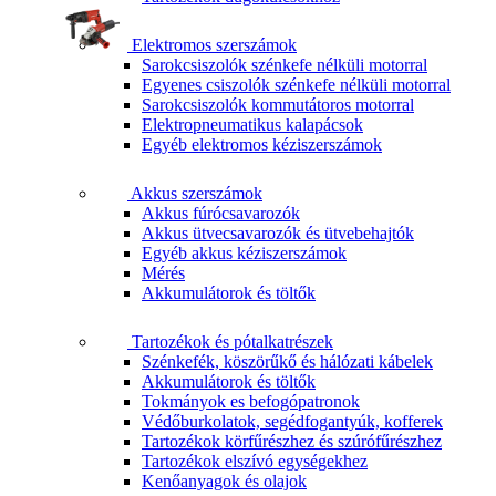
Elektromos szerszámok
Sarokcsiszolók szénkefe nélküli motorral
Egyenes csiszolók szénkefe nélküli motorral
Sarokcsiszolók kommutátoros motorral
Elektropneumatikus kalapácsok
Egyéb elektromos kéziszerszámok
Akkus szerszámok
Akkus fúrócsavarozók
Akkus ütvecsavarozók és ütvebehajtók
Egyéb akkus kéziszerszámok
Mérés
Akkumulátorok és töltők
Tartozékok és pótalkatrészek
Szénkefék, köszörűkő és hálózati kábelek
Akkumulátorok és töltők
Tokmányok es befogópatronok
Védőburkolatok, segédfogantyúk, kofferek
Tartozékok körfűrészhez és szúrófűrészhez
Tartozékok elszívó egységekhez
Kenőanyagok és olajok