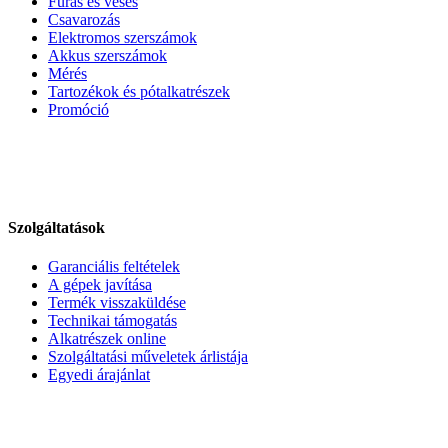
Fúrás és vésés
Csavarozás
Elektromos szerszámok
Akkus szerszámok
Mérés
Tartozékok és pótalkatrészek
Promóció
Szolgáltatások
Garanciális feltételek
A gépek javítása
Termék visszaküldése
Technikai támogatás
Alkatrészek online
Szolgáltatási műveletek árlistája
Egyedi árajánlat