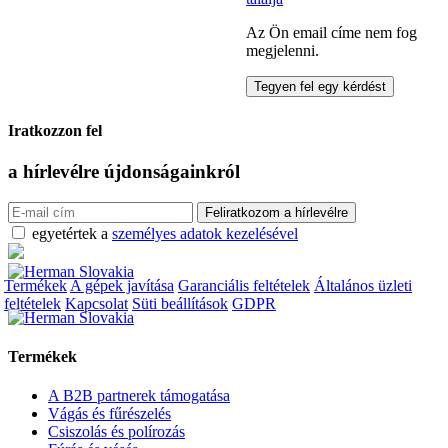
Az Ön email címe nem fog
megjelenni.
Iratkozzon fel
a hírlevélre
újdonságainkról
egyetértek a
személyes adatok kezelésével
Termékek
A gépek javítása
Garanciális feltételek
Általános üzleti
feltételek
Kapcsolat
Süti beállítások
GDPR
Termékek
A B2B partnerek támogatása
Vágás és fűrészelés
Csiszolás és polírozás