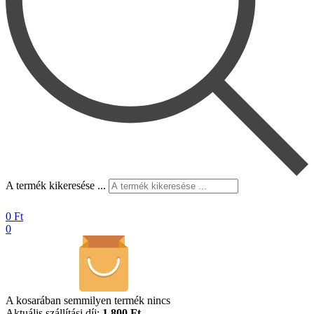
A termék kikeresése ...
0
Ft
0
A kosarában semmilyen termék nincs
Aktuális szállítási díj:
1.800 Ft