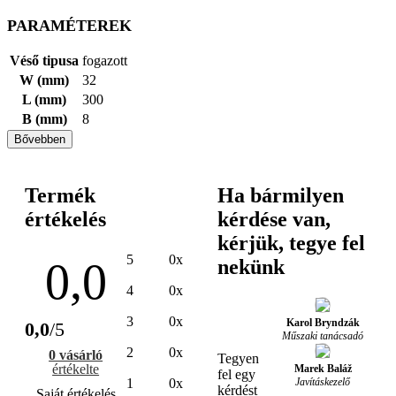
PARAMÉTEREK
Véső tipusa
fogazott
W (mm)
32
L (mm)
300
B (mm)
8
Bővebben
Termék
Ha bármilyen
értékelés
kérdése van,
kérjük, tegye fel
5
0x
0,0
nekünk
4
0x
3
0x
Karol Bryndzák
0,0
/5
Műszaki tanácsadó
2
0x
0 vásárló
Tegyen
értékelte
Marek Baláž
fel egy
Javításkezelő
1
0x
kérdést
Saját értékelés