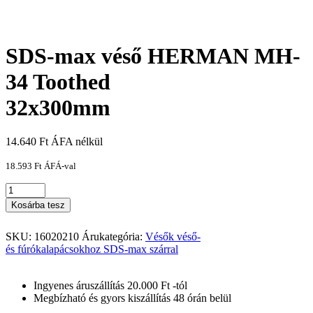
SDS-max véső HERMAN MH-
34 Toothed
32x300mm
14.640
Ft
ÁFA nélkül
18.593
Ft
ÁFÁ-val
Kosárba tesz
SKU:
16020210
Árukategória:
Vésők véső-
és fúrókalapácsokhoz SDS-max szárral
Ingyenes áruszállítás 20.000 Ft -tól
Megbízható és gyors kiszállítás 48 órán belül