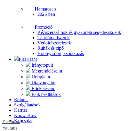
Hamarosan
2026-ben
Promóció
Kéziszerszámok és gyakorlati segédeszközök
Tárolórendszerek
Védőfelszerelések
Ruhák és cipő
Hobby, sport, szórakozás
FIÓKOM
Irányítópult
Megrendeléseim
Űrlapjaim
Utalványaim
Értékeléseim
Fiók beállítások
Rólunk
Szolgáltatások
Karrier
Know-How
Kapcsolat
Facebook
Youtube