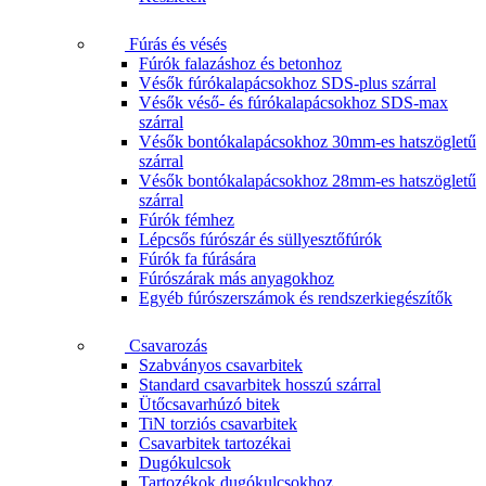
Fúrás és vésés
Fúrók falazáshoz és betonhoz
Vésők fúrókalapácsokhoz SDS-plus szárral
Vésők véső- és fúrókalapácsokhoz SDS-max
szárral
Vésők bontókalapácsokhoz 30mm-es hatszögletű
szárral
Vésők bontókalapácsokhoz 28mm-es hatszögletű
szárral
Fúrók fémhez
Lépcsős fúrószár és süllyesztőfúrók
Fúrók fa fúrására
Fúrószárak más anyagokhoz
Egyéb fúrószerszámok és rendszerkiegészítők
Csavarozás
Szabványos csavarbitek
Standard csavarbitek hosszú szárral
Ütőcsavarhúzó bitek
TiN torziós csavarbitek
Csavarbitek tartozékai
Dugókulcsok
Tartozékok dugókulcsokhoz