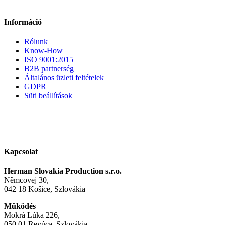
Információ
Rólunk
Know-How
ISO 9001:2015
B2B partnerség
Általános üzleti feltételek
GDPR
Süti beállítások
Kapcsolat
Herman Slovakia Production s.r.o.
Němcovej 30,
042 18 Košice, Szlovákia
Működés
Mokrá Lúka 226,
050 01 Revúca, Szlovákia