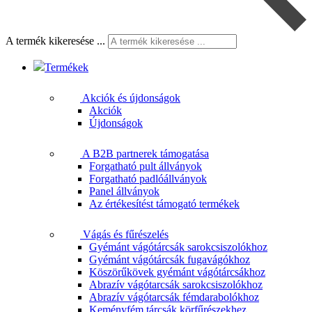
A termék kikeresése ...
Termékek
Akciók és újdonságok
Akciók
Újdonságok
A B2B partnerek támogatása
Forgatható pult állványok
Forgatható padlóállványok
Panel állványok
Az értékesítést támogató termékek
Vágás és fűrészelés
Gyémánt vágótárcsák sarokcsiszolókhoz
Gyémánt vágótárcsák fugavágókhoz
Köszörűkövek gyémánt vágótárcsákhoz
Abrazív vágótarcsák sarokcsiszolókhoz
Abrazív vágótarcsák fémdarabolókhoz
Keményfém tárcsák körfűrészekhez