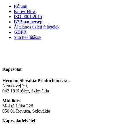
Rólunk
Know-How
ISO 9001:2015
B2B partnerség
Általános üzleti feltételek
GDPR
Süti beállítások
Kapcsolat
Herman Slovakia Production s.r.o.
Němcovej 30,
042 18 Košice, Szlovákia
Működés
Mokrá Lúka 226,
050 01 Revúca, Szlovákia
Kapcsolatfelvétel