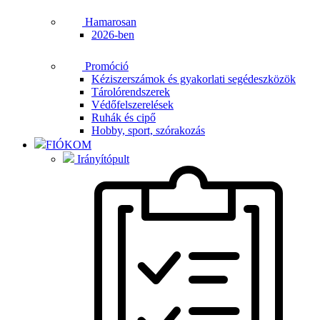
Hamarosan
2026-ben
Promóció
Kéziszerszámok és gyakorlati segédeszközök
Tárolórendszerek
Védőfelszerelések
Ruhák és cipő
Hobby, sport, szórakozás
FIÓKOM
Irányítópult