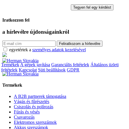
Iratkozzon fel
a hírlevélre
újdonságainkról
egyetértek a
személyes adatok kezelésével
Termékek
A gépek javítása
Garanciális feltételek
Általános üzleti
feltételek
Kapcsolat
Süti beállítások
GDPR
Termékek
A B2B partnerek támogatása
Vágás és fűrészelés
Csiszolás és polírozás
Fúrás és vésés
Csavarozás
Elektromos szerszámok
Akkus szerszámok