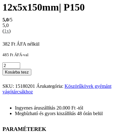
12x5x150mm| P150
5,0
/5
5,0
(
1x
)
382
Ft
ÁFA nélkül
485
Ft
ÁFÁ-val
Kosárba tesz
SKU:
15180201
Árukategória:
Köszörűkövek gyémánt
vágótárcsákhoz
Ingyenes áruszállítás 20.000 Ft -tól
Megbízható és gyors kiszállítás 48 órán belül
PARAMÉTEREK