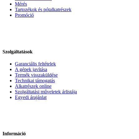
Mérés
Tartozékok és pótalkatrészek
Promóció
Szolgáltatások
Garanciális feltételek
A gépek javítása
Termék visszaküldése
Technikai támogatás
Alkatrészek online
Szolgáltatási műveletek árlistája
Egyedi árajánlat
Információ