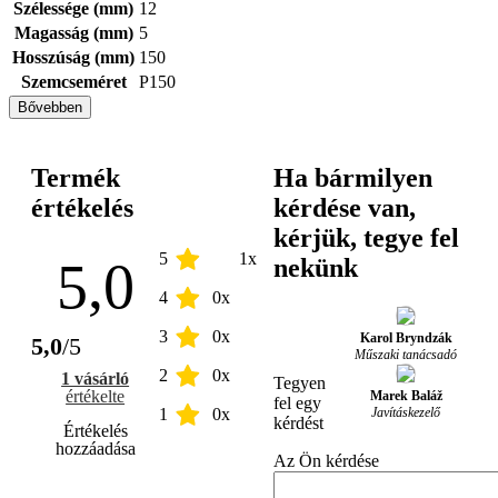
Szélessége (mm)
12
Magasság (mm)
5
Hosszúság (mm)
150
Szemcseméret
P150
Bővebben
Termék
Ha bármilyen
értékelés
kérdése van,
kérjük, tegye fel
5
1x
5,0
nekünk
4
0x
3
0x
Karol Bryndzák
5,0
/5
Műszaki tanácsadó
2
0x
1 vásárló
Tegyen
értékelte
Marek Baláž
fel egy
Javításkezelő
1
0x
kérdést
Értékelés
hozzáadása
Az Ön kérdése