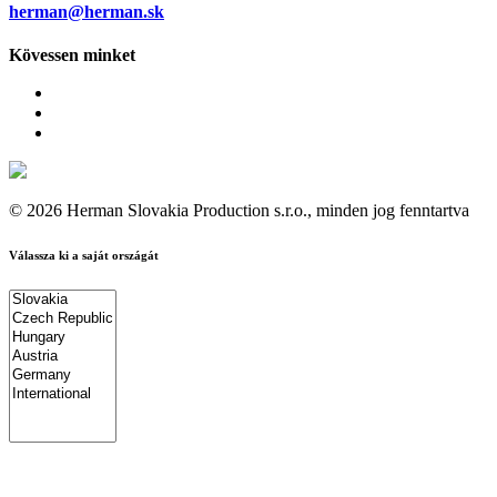
herman@herman.sk
Kövessen minket
© 2026 Herman Slovakia Production s.r.o., minden jog fenntartva
Válassza ki a saját országát