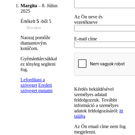
Margita
–
8. Július
2025
Az Ön neve és
Értékelt
5
-ből 5
vezetékneve
Slovakia
Naozaj pomôže
E-mail címe
diamantovým
kotúčom.
Gyémánttárcsákkal
ez tényleg segíteni
fog.
Lefordítani a
szöveget
Eredeti
Kérdés beküldésével
szöveget mutatni
személyes adatait
feldolgozzuk. További
információ a személyes
adatok feldolgozásáról:
itt
találja
Az Ön email címe nem fog
megjelenni.