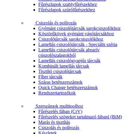
Fűrészlapok szablyfűrészekhez
Fűrészlapok szúrófűrészekhez
Csiszolás és polírozás
Gyémánt csiszolótárcsák sarokcsiszolókhoz
Köszörűkövek gyémánt vágótárcsákhoz
Csiszolótárcsák sarokcsiszolókhoz
Lamellás csiszolótárcsák - Speciális széria
Lamellás csiszolótárcsák abrazív
csiszolószalagokból
Lamellás csiszológyapjús tárcsák
Kombinált lamellás tárcsak
Tisztító csiszolótárcsak
Fíber tárcsák
Száras betétszerszámok
Quick Change betétszerszámok
Rendszertartozékok
Szerszámok multitoolhoz
Fűrészelés fában (CrV)
Fűrészelés szögeket tartalmazó fábanl (BiM)
Marás és tisztítás
Csiszolás és polírozás
Készletek