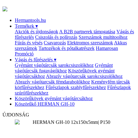
Hermantools.hu
Termékek
▾
Akciók és újdonságok
A B2B partnerek támogatása
Vágás és
fűrészelés
Csiszolás és polírozás
Szerszámok multitoolhoz
Fúrás és vésés
Csavarozás
Elektromos szerszámok
Akkus
szerszámok
Tartozékok és pótalkatrészek
Hamarosan
Promóció
Vágás és fűrészelés
▾
Gyémánt vágótárcsák sarokcsiszolókhoz
Gyémánt
vágótárcsák fugavágókhoz
Köszörűkövek gyémánt
vágótárcsákhoz
Abrazív vágótarcsák sarokcsiszolókhoz
Abrazív vágótarcsák fémdarabolókhoz
Keményfém tárcsák
körfűrészekhez
Fűrészlapok szablyfűrészekhez
Fűrészlapok
szúrófűrészekhez
Köszörűkövek gyémánt vágótárcsákhoz
Köszörűkő HERMAN GH-10
ÚJDONSÁG