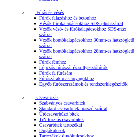
Fúrás és vésés
Fúrók falazáshoz és betonhoz
Vésők fúrókalapácsokhoz SDS-plus szárral
Vésők véső- és fúrókalapácsokhoz SDS-max
szárral
Vésők bontókalapácsokhoz 30mm-es hatszögletű
szárral
Vésők bontókalapácsokhoz 28mm-es hatszögletű
szárral
Fúrók fémhez
Lépcsős fúrószár és süllyesztőfúrók
Fúrók fa fúrására
Fúrószárak más anyagokhoz
Egyéb fúrószerszámok és rendszerkiegészítők
Csavarozás
Szabványos csavarbitek
Standard csavarbitek hosszú szárral
Ütőcsavarhúzó bitek
TiN torziós csavarbitek
Csavarbitek tartozékai
Dugókulcsok
Tartozékok dugókulcsokhoz