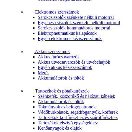
Elektromos szerszámok
Sarokcsiszolók szénkefe nélküli motorral
Egyenes csiszolók szénkefe nélküli motorral
Sarokcsiszolók kommutátoros motorral
Elektropneumatikus kalapácsok
Egyéb elektromos kéziszerszámok
Akkus szerszámok
Akkus fúrócsavarozók
Akkus ütvecsavarozók és ütvebehajtók
Egyéb akkus kéziszerszámok
Mérés
Akkumulátorok és töltők
Tartozékok és pótalkatrészek
Szénkefék, köszörűkő és hálózati kábelek
Akkumulátorok és töltők
Tokmányok es befogópatronok
Védőburkolatok, segédfogantyúk, kofferek
Tartozékok körfűrészhez és szúrófűrészhez
Tartozékok elszívó egységekhez
Kenőanyagok és olajok