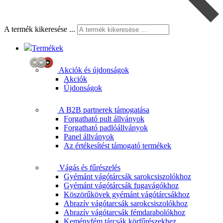
A termék kikeresése ...
Termékek
Akciók és újdonságok
Akciók
Újdonságok
A B2B partnerek támogatása
Forgatható pult állványok
Forgatható padlóállványok
Panel állványok
Az értékesítést támogató termékek
Vágás és fűrészelés
Gyémánt vágótárcsák sarokcsiszolókhoz
Gyémánt vágótárcsák fugavágókhoz
Köszörűkövek gyémánt vágótárcsákhoz
Abrazív vágótarcsák sarokcsiszolókhoz
Abrazív vágótarcsák fémdarabolókhoz
Keményfém tárcsák körfűrészekhez