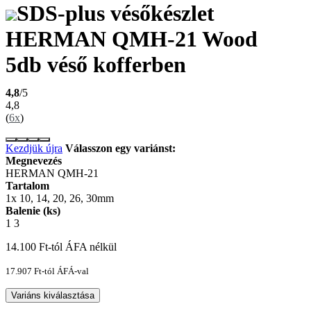
SDS-plus vésőkészlet
HERMAN QMH-21 Wood
5db véső kofferben
4,8
/5
4,8
(
6x
)
Kezdjük újra
Válasszon egy variánst:
Megnevezés
HERMAN QMH-21
Tartalom
1x 10, 14, 20, 26, 30mm
Balenie (ks)
1
3
14.100
Ft
-tól ÁFA nélkül
17.907
Ft
-tól ÁFÁ-val
Variáns kiválasztása