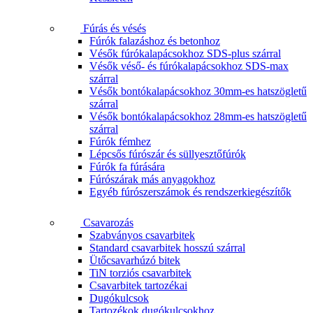
Fúrás és vésés
Fúrók falazáshoz és betonhoz
Vésők fúrókalapácsokhoz SDS-plus szárral
Vésők véső- és fúrókalapácsokhoz SDS-max
szárral
Vésők bontókalapácsokhoz 30mm-es hatszögletű
szárral
Vésők bontókalapácsokhoz 28mm-es hatszögletű
szárral
Fúrók fémhez
Lépcsős fúrószár és süllyesztőfúrók
Fúrók fa fúrására
Fúrószárak más anyagokhoz
Egyéb fúrószerszámok és rendszerkiegészítők
Csavarozás
Szabványos csavarbitek
Standard csavarbitek hosszú szárral
Ütőcsavarhúzó bitek
TiN torziós csavarbitek
Csavarbitek tartozékai
Dugókulcsok
Tartozékok dugókulcsokhoz