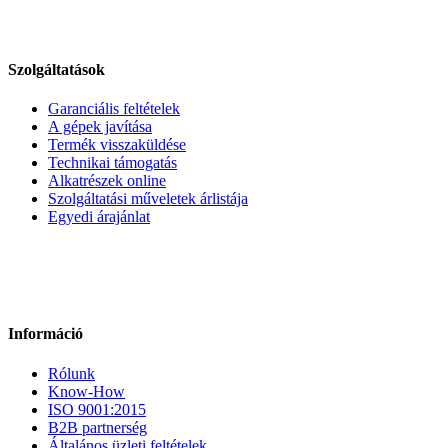
Szolgáltatások
Garanciális feltételek
A gépek javítása
Termék visszaküldése
Technikai támogatás
Alkatrészek online
Szolgáltatási műveletek árlistája
Egyedi árajánlat
Információ
Rólunk
Know-How
ISO 9001:2015
B2B partnerség
Általános üzleti feltételek