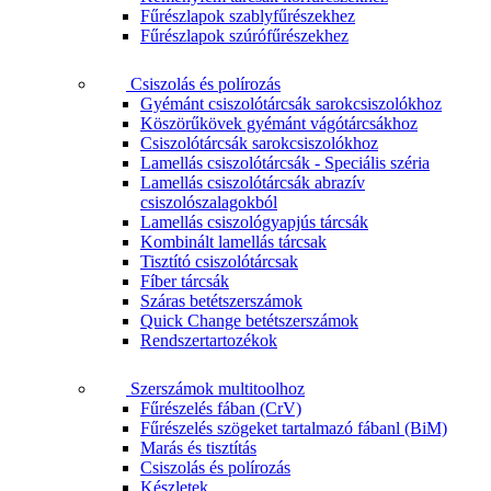
Fűrészlapok szablyfűrészekhez
Fűrészlapok szúrófűrészekhez
Csiszolás és polírozás
Gyémánt csiszolótárcsák sarokcsiszolókhoz
Köszörűkövek gyémánt vágótárcsákhoz
Csiszolótárcsák sarokcsiszolókhoz
Lamellás csiszolótárcsák - Speciális széria
Lamellás csiszolótárcsák abrazív
csiszolószalagokból
Lamellás csiszológyapjús tárcsák
Kombinált lamellás tárcsak
Tisztító csiszolótárcsak
Fíber tárcsák
Száras betétszerszámok
Quick Change betétszerszámok
Rendszertartozékok
Szerszámok multitoolhoz
Fűrészelés fában (CrV)
Fűrészelés szögeket tartalmazó fábanl (BiM)
Marás és tisztítás
Csiszolás és polírozás
Készletek