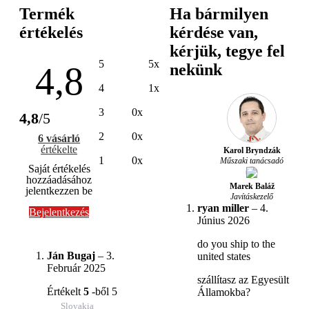
Termék
Ha bármilyen
értékelés
kérdése van,
kérjük, tegye fel
5
5x
4,8
nekünk
4
1x
3
0x
4,8
/5
2
0x
6 vásárló
értékelte
Karol Bryndzák
1
0x
Műszaki tanácsadó
Saját értékelés
hozzáadásához
Marek Baláž
jelentkezzen be
Javításkezelő
ryan miller
–
4.
Bejelentkezés
Június 2026
do you ship to the
Ján Bugaj
–
3.
united states
Február 2025
szállítasz az Egyesült
Értékelt
5
-ből 5
Államokba?
Slovakia