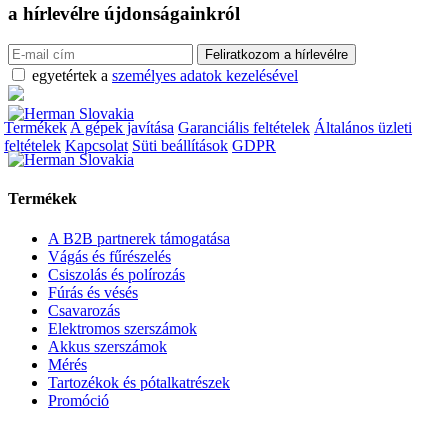
a hírlevélre
újdonságainkról
egyetértek a
személyes adatok kezelésével
Termékek
A gépek javítása
Garanciális feltételek
Általános üzleti
feltételek
Kapcsolat
Süti beállítások
GDPR
Termékek
A B2B partnerek támogatása
Vágás és fűrészelés
Csiszolás és polírozás
Fúrás és vésés
Csavarozás
Elektromos szerszámok
Akkus szerszámok
Mérés
Tartozékok és pótalkatrészek
Promóció