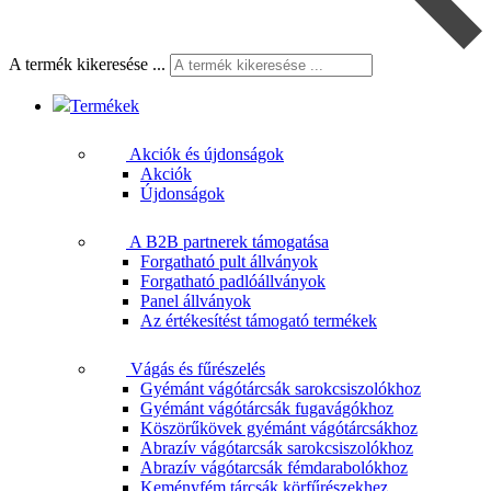
A termék kikeresése ...
Termékek
Akciók és újdonságok
Akciók
Újdonságok
A B2B partnerek támogatása
Forgatható pult állványok
Forgatható padlóállványok
Panel állványok
Az értékesítést támogató termékek
Vágás és fűrészelés
Gyémánt vágótárcsák sarokcsiszolókhoz
Gyémánt vágótárcsák fugavágókhoz
Köszörűkövek gyémánt vágótárcsákhoz
Abrazív vágótarcsák sarokcsiszolókhoz
Abrazív vágótarcsák fémdarabolókhoz
Keményfém tárcsák körfűrészekhez