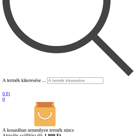
A termék kikeresése ...
0
Ft
0
A kosarában semmilyen termék nincs
Aktuális szállítási díj:
1.800 Ft