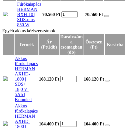
Fúrókalapács
HERMAN
BXH-10 |
70.560 Ft
70.560
Ft
SDS-plus
850 W
Egyéb akkus kéziszerszámok
Egyéb akkus kéziszerszámok
Darabszám
Ár
a
Összesen
Termék
Kosárba
(Ft/1db)
csomagban
(Ft)
(db)
Akkus
fúrókalapács
HERMAN
AXHD-
1800 |
168.120 Ft
168.120
Ft
SDS+
18,0 V |
5Ah |
Komplett
Akkus
fúrókalapács
HERMAN
AXHD-
104.400 Ft
104.400
Ft
1800 |