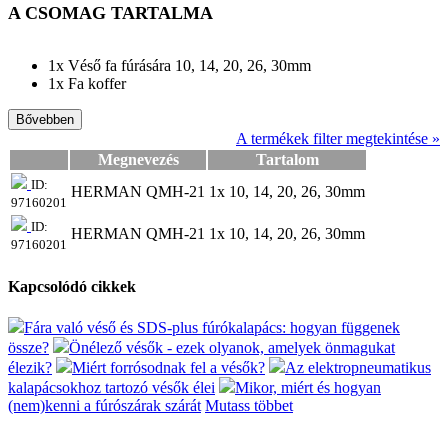
A CSOMAG TARTALMA
1x Véső fa fúrására 10, 14, 20, 26, 30mm
1x Fa koffer
Bővebben
A termékek filter megtekintése »
Megnevezés
Tartalom
ID:
HERMAN QMH-21
1x 10, 14, 20, 26, 30mm
97160201
ID:
HERMAN QMH-21
1x 10, 14, 20, 26, 30mm
97160201
Kapcsolódó cikkek
Fára való véső és SDS-plus fúrókalapács: hogyan függenek
össze?
Önélező vésők - ezek olyanok, amelyek önmagukat
élezik?
Miért forrósodnak fel a vésők?
Az elektropneumatikus
kalapácsokhoz tartozó vésők élei
Mikor, miért és hogyan
(nem)kenni a fúrószárak szárát
Mutass többet