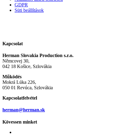
GDPR
Süti beállítások
Kapcsolat
Herman Slovakia Production s.r.o.
Němcovej 30,
042 18 Košice, Szlovákia
Működés
Mokrá Lúka 226,
050 01 Revúca, Szlovákia
Kapcsolatfelvétel
herman@herman.sk
Kövessen minket