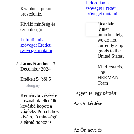
Lefordítani a
szöveget
Eredeti
Kvalitné a pekné
szöveget mutatni
prevedenie.
Dear Mr.
Kiváló minőség és
Miller,
szép design.
unfortunately,
Lefordítani a
we do not
szöveget
Eredeti
currently ship
szöveget mutatni
goods to the
United States.
János Kardos
–
3.
Kind regards,
December 2024
The
HERMAN
Értékelt
5
-ből 5
Team
Hungary
Tegyen fel egy kérdést
Keményfa vésésére
használtuk ellenállt
Az Ön kérdése
kevésbé kopott a
vágóéle. Puha fához
kiváló, jó minőségű
a tároló doboz is
Az Ön neve és