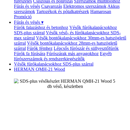
fűrészelés
Csiszolás és polírozás
Szerszámok multitoolhoz
Fúrás és vésés
Csavarozás
Elektromos szerszámok
Akkus
szerszámok
Tartozékok és pótalkatrészek
Hamarosan
Promóció
Fúrás és vésés
▾
Fúrók falazáshoz és betonhoz
Vésők fúrókalapácsokhoz
SDS-plus szárral
Vésők véső- és fúrókalapácsokhoz SDS-
max szárral
Vésők bontókalapácsokhoz 30mm-es hatszögletű
szárral
Vésők bontókalapácsokhoz 28mm-es hatszögletű
szárral
Fúrók fémhez
Lépcsős fúrószár és süllyesztőfúrók
Fúrók fa fúrására
Fúrószárak más anyagokhoz
Egyéb
fúrószerszámok és rendszerkiegészítők
Vésők fúrókalapácsokhoz SDS-plus szárral
HERMAN QMH-21 Wood