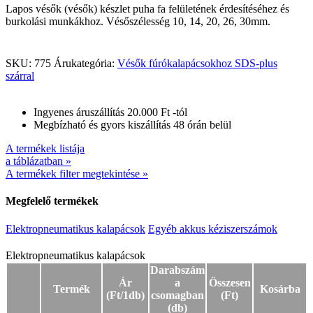
Lapos vésők (vésők) készlet puha fa felületének érdesítéséhez és
burkolási munkákhoz. Vésőszélesség 10, 14, 20, 26, 30mm.
SKU:
775
Árukategória:
Vésők fúrókalapácsokhoz SDS-plus
szárral
Ingyenes áruszállítás 20.000 Ft -tól
Megbízható és gyors kiszállítás 48 órán belül
A termékek listája
a táblázatban »
A termékek filter megtekintése »
Megfelelő termékek
Elektropneumatikus kalapácsok
Egyéb akkus kéziszerszámok
Elektropneumatikus kalapácsok
Elektropneumatikus kalapácsok
Darabszám
Ár
a
Összesen
Termék
Kosárba
(Ft/1db)
csomagban
(Ft)
(db)