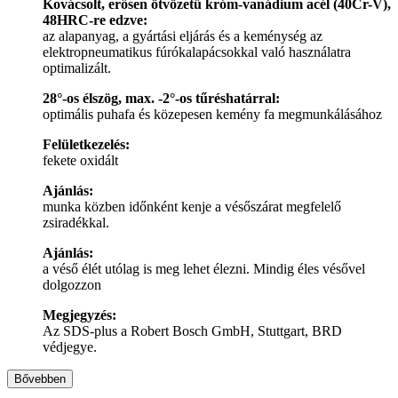
Kovácsolt, erősen ötvözetű króm-vanádium acél (40Cr-V),
48HRC-re edzve:
az alapanyag, a gyártási eljárás és a keménység az
elektropneumatikus fúrókalapácsokkal való használatra
optimalizált.
28°-os élszög, max. -2°-os tűréshatárral:
optimális puhafa és közepesen kemény fa megmunkálásához
Felületkezelés:
fekete oxidált
Ajánlás:
munka közben időnként kenje a vésőszárat megfelelő
zsiradékkal.
Ajánlás:
a véső élét utólag is meg lehet élezni. Mindig éles vésővel
dolgozzon
Megjegyzés:
Az SDS-plus a Robert Bosch GmbH, Stuttgart, BRD
védjegye.
Bővebben