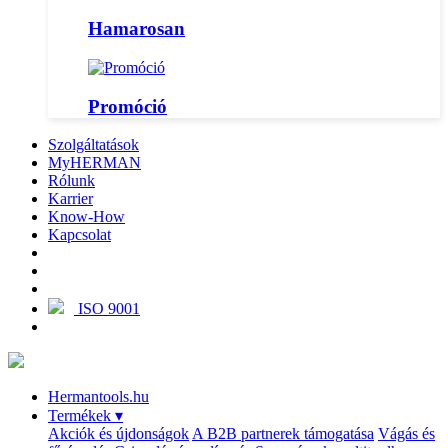
Hamarosan
Promóció
Szolgáltatások
MyHERMAN
Rólunk
Karrier
Know-How
Kapcsolat
ISO 9001
Hermantools.hu
Termékek
▾
Akciók és újdonságok
A B2B partnerek támogatása
Vágás és