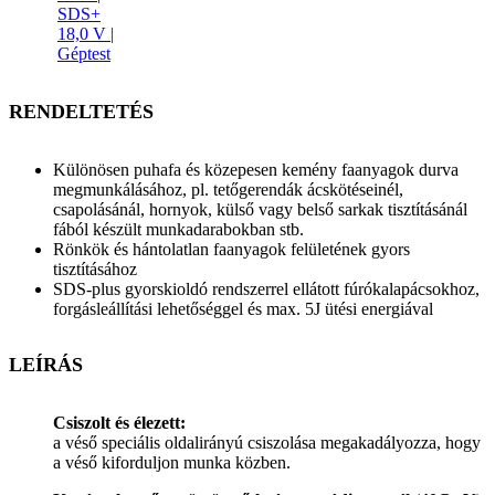
SDS+
18,0 V |
Géptest
RENDELTETÉS
Különösen puhafa és közepesen kemény faanyagok durva
megmunkálásához, pl. tetőgerendák ácskötéseinél,
csapolásánál, hornyok, külső vagy belső sarkak tisztításánál
fából készült munkadarabokban stb.
Rönkök és hántolatlan faanyagok felületének gyors
tisztításához
SDS-plus gyorskioldó rendszerrel ellátott fúrókalapácsokhoz,
forgásleállítási lehetőséggel és max. 5J ütési energiával
LEÍRÁS
Csiszolt és élezett:
a véső speciális oldalirányú csiszolása megakadályozza, hogy
a véső kiforduljon munka közben.