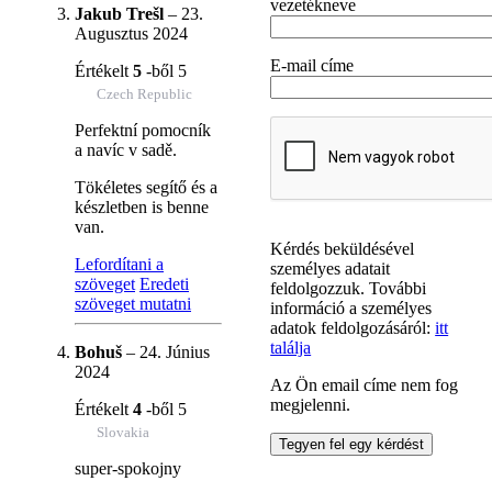
vezetékneve
Jakub Trešl
–
23.
Augusztus 2024
E-mail címe
Értékelt
5
-ből 5
Czech Republic
Perfektní pomocník
a navíc v sadě.
Tökéletes segítő és a
készletben is benne
van.
Kérdés beküldésével
Lefordítani a
személyes adatait
szöveget
Eredeti
feldolgozzuk. További
szöveget mutatni
információ a személyes
adatok feldolgozásáról:
itt
találja
Bohuš
–
24. Június
2024
Az Ön email címe nem fog
megjelenni.
Értékelt
4
-ből 5
Slovakia
super-spokojny