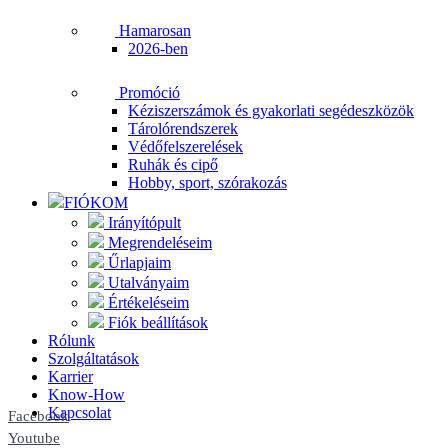
Hamarosan
2026-ben
Promóció
Kéziszerszámok és gyakorlati segédeszközök
Tárolórendszerek
Védőfelszerelések
Ruhák és cipő
Hobby, sport, szórakozás
FIÓKOM
Irányítópult
Megrendeléseim
Űrlapjaim
Utalványaim
Értékeléseim
Fiók beállítások
Rólunk
Szolgáltatások
Karrier
Know-How
Kapcsolat
Facebook
Youtube