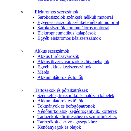
Elektromos szerszámok
Sarokcsiszolók szénkefe nélküli motorral
Egyenes csiszolók szénkefe nélküli motorral
Sarokcsiszolók kommutátoros motorral
Elektropneumatikus kalapácsok
Egyéb elektromos kéziszerszámok
Akkus szerszámok
Akkus fúrócsavarozók
Akkus ütvecsavarozók és ütvebehajtók
Egyéb akkus kéziszerszámok
Mérés
Akkumulátorok és töltők
Tartozékok és pótalkatrészek
Szénkefék, köszörűkő és hálózati kábelek
Akkumulátorok és töltők
Tokmányok es befogópatronok
Védőburkolatok, segédfogantyúk, kofferek
Tartozékok körfűrészhez és szúrófűrészhez
Tartozékok elszívó egységekhez
Kenőanyagok és olajok