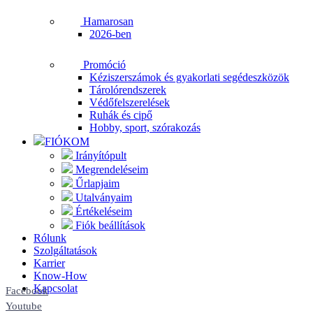
Hamarosan
2026-ben
Promóció
Kéziszerszámok és gyakorlati segédeszközök
Tárolórendszerek
Védőfelszerelések
Ruhák és cipő
Hobby, sport, szórakozás
FIÓKOM
Irányítópult
Megrendeléseim
Űrlapjaim
Utalványaim
Értékeléseim
Fiók beállítások
Rólunk
Szolgáltatások
Karrier
Know-How
Kapcsolat
Facebook
Youtube