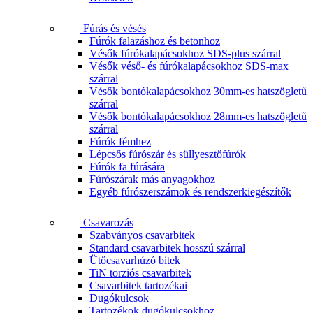
Fúrás és vésés
Fúrók falazáshoz és betonhoz
Vésők fúrókalapácsokhoz SDS-plus szárral
Vésők véső- és fúrókalapácsokhoz SDS-max
szárral
Vésők bontókalapácsokhoz 30mm-es hatszögletű
szárral
Vésők bontókalapácsokhoz 28mm-es hatszögletű
szárral
Fúrók fémhez
Lépcsős fúrószár és süllyesztőfúrók
Fúrók fa fúrására
Fúrószárak más anyagokhoz
Egyéb fúrószerszámok és rendszerkiegészítők
Csavarozás
Szabványos csavarbitek
Standard csavarbitek hosszú szárral
Ütőcsavarhúzó bitek
TiN torziós csavarbitek
Csavarbitek tartozékai
Dugókulcsok
Tartozékok dugókulcsokhoz