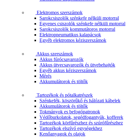
Elektromos szerszámok
Sarokcsiszolók szénkefe nélküli motorral
Egyenes csiszolók szénkefe nélküli motorral
Sarokcsiszolók kommutátoros motorral
Elektropneumatikus kalapácsok
Egyéb elektromos kéziszerszámok
Akkus szerszámok
Akkus fúrócsavarozók
Akkus ütvecsavarozók és ütvebehajtók
Egyéb akkus kéziszerszámok
Mérés
Akkumulátorok és töltők
Tartozékok és pótalkatrészek
Szénkefék, köszörűkő és hálózati kábelek
Akkumulátorok és töltők
Tokmányok es befogópatronok
Védőburkolatok, segédfogantyúk, kofferek
Tartozékok körfűrészhez és szúrófűrészhez
Tartozékok elszívó egységekhez
Kenőanyagok és olajok