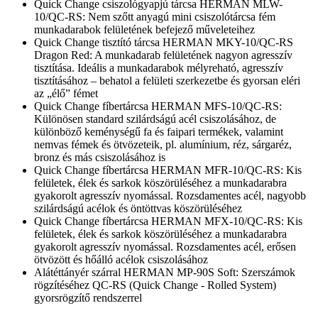
Quick Change csiszológyapjú tárcsa HERMAN MLW-
10/QC-RS: Nem szőtt anyagú mini csiszolótárcsa fém
munkadarabok felületének befejező műveleteihez
Quick Change tisztító tárcsa HERMAN MKY-10/QC-RS
Dragon Red: A munkadarab felületének nagyon agresszív
tisztítása. Ideális a munkadarabok mélyreható, agresszív
tisztításához – behatol a felületi szerkezetbe és gyorsan eléri
az „élő” fémet
Quick Change fíbertárcsa HERMAN MFS-10/QC-RS:
Különösen standard szilárdságú acél csiszolásához, de
különböző keménységű fa és faipari termékek, valamint
nemvas fémek és ötvözeteik, pl. alumínium, réz, sárgaréz,
bronz és más csiszolásához is
Quick Change fíbertárcsa HERMAN MFR-10/QC-RS: Kis
felületek, élek és sarkok köszörüléséhez a munkadarabra
gyakorolt agresszív nyomással. Rozsdamentes acél, nagyobb
szilárdságú acélok és öntöttvas köszörüléséhez
Quick Change fíbertárcsa HERMAN MFX-10/QC-RS: Kis
felületek, élek és sarkok köszörüléséhez a munkadarabra
gyakorolt agresszív nyomással. Rozsdamentes acél, erősen
ötvözött és hőálló acélok csiszolásához
Alátéttányér szárral HERMAN MP-90S Soft: Szerszámok
rögzítéséhez QC-RS (Quick Change - Rolled System)
gyorsrögzítő rendszerrel