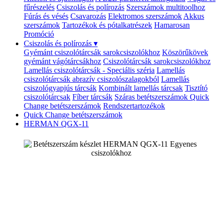
fűrészelés
Csiszolás és polírozás
Szerszámok multitoolhoz
Fúrás és vésés
Csavarozás
Elektromos szerszámok
Akkus
szerszámok
Tartozékok és pótalkatrészek
Hamarosan
Promóció
Csiszolás és polírozás
▾
Gyémánt csiszolótárcsák sarokcsiszolókhoz
Köszörűkövek
gyémánt vágótárcsákhoz
Csiszolótárcsák sarokcsiszolókhoz
Lamellás csiszolótárcsák - Speciális széria
Lamellás
csiszolótárcsák abrazív csiszolószalagokból
Lamellás
csiszológyapjús tárcsák
Kombinált lamellás tárcsak
Tisztító
csiszolótárcsak
Fíber tárcsák
Száras betétszerszámok
Quick
Change betétszerszámok
Rendszertartozékok
Quick Change betétszerszámok
HERMAN QGX-11