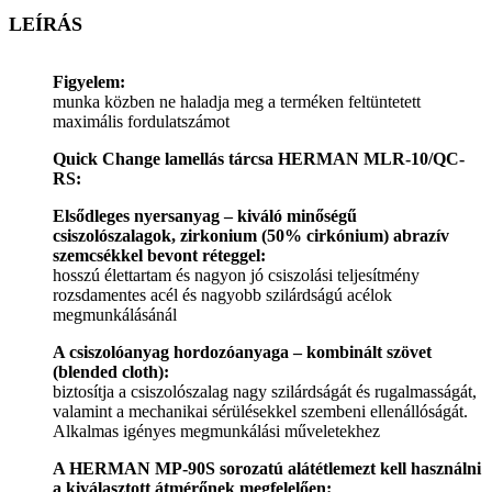
LEÍRÁS
Figyelem:
munka közben ne haladja meg a terméken feltüntetett
maximális fordulatszámot
Quick Change lamellás tárcsa HERMAN MLR-10/QC-
RS:
Elsődleges nyersanyag – kiváló minőségű
csiszolószalagok, zirkonium (50% cirkónium) abrazív
szemcsékkel bevont réteggel:
hosszú élettartam és nagyon jó csiszolási teljesítmény
rozsdamentes acél és nagyobb szilárdságú acélok
megmunkálásánál
A csiszolóanyag hordozóanyaga – kombinált szövet
(blended cloth):
biztosítja a csiszolószalag nagy szilárdságát és rugalmasságát,
valamint a mechanikai sérülésekkel szembeni ellenállóságát.
Alkalmas igényes megmunkálási műveletekhez
A HERMAN MP-90S sorozatú alátétlemezt kell használni
a kiválasztott átmérőnek megfelelően: