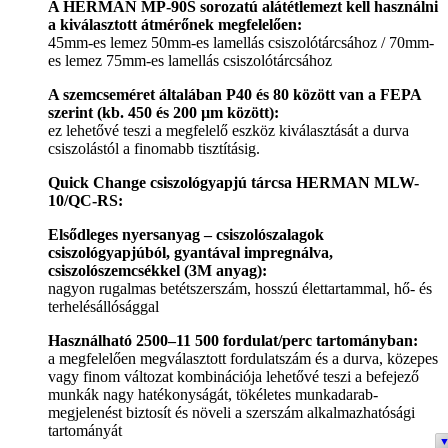
A HERMAN MP-90S sorozatú alátétlemezt kell használni
a kiválasztott átmérőnek megfelelően:
45mm-es lemez 50mm-es lamellás csiszolótárcsához / 70mm-
es lemez 75mm-es lamellás csiszolótárcsához
A szemcseméret általában P40 és 80 között van a FEPA
szerint (kb. 450 és 200 µm között):
ez lehetővé teszi a megfelelő eszköz kiválasztását a durva
csiszolástól a finomabb tisztításig.
Quick Change csiszológyapjú tárcsa HERMAN MLW-
10/QC-RS:
Elsődleges nyersanyag – csiszolószalagok
csiszológyapjúból, gyantával impregnálva,
csiszolószemcsékkel (3M anyag):
nagyon rugalmas betétszerszám, hosszú élettartammal, hő- és
terhelésállósággal
Használható 2500–11 500 fordulat/perc tartományban:
a megfelelően megválasztott fordulatszám és a durva, közepes
vagy finom változat kombinációja lehetővé teszi a befejező
munkák nagy hatékonyságát, tökéletes munkadarab-
megjelenést biztosít és növeli a szerszám alkalmazhatósági
tartományát