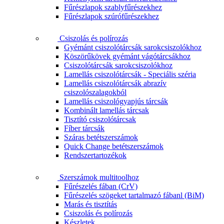
Fűrészlapok szablyfűrészekhez
Fűrészlapok szúrófűrészekhez
Csiszolás és polírozás
Gyémánt csiszolótárcsák sarokcsiszolókhoz
Köszörűkövek gyémánt vágótárcsákhoz
Csiszolótárcsák sarokcsiszolókhoz
Lamellás csiszolótárcsák - Speciális széria
Lamellás csiszolótárcsák abrazív
csiszolószalagokból
Lamellás csiszológyapjús tárcsák
Kombinált lamellás tárcsak
Tisztító csiszolótárcsak
Fíber tárcsák
Száras betétszerszámok
Quick Change betétszerszámok
Rendszertartozékok
Szerszámok multitoolhoz
Fűrészelés fában (CrV)
Fűrészelés szögeket tartalmazó fábanl (BiM)
Marás és tisztítás
Csiszolás és polírozás
Készletek