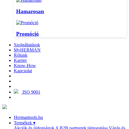
Hamarosan
Promóció
Szolgáltatások
MyHERMAN
Rólunk
Karrier
Know-How
Kapcsolat
ISO 9001
Hermantools.hu
Termékek
▾
Akciók és újdonságok
A B2B partnerek támogatása
Vágás és