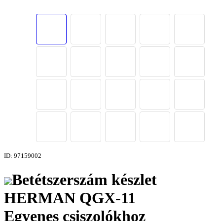
ID: 97159002
Betétszerszám készlet
HERMAN QGX-11
Egyenes csiszolókhoz