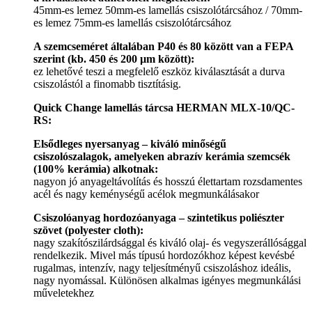
45mm-es lemez 50mm-es lamellás csiszolótárcsához / 70mm-
es lemez 75mm-es lamellás csiszolótárcsához
A szemcseméret általában P40 és 80 között van a FEPA
szerint (kb. 450 és 200 µm között):
ez lehetővé teszi a megfelelő eszköz kiválasztását a durva
csiszolástól a finomabb tisztításig.
Quick Change lamellás tárcsa HERMAN MLX-10/QC-
RS:
Elsődleges nyersanyag – kiváló minőségű
csiszolószalagok, amelyeken abrazív kerámia szemcsék
(100% kerámia) alkotnak:
nagyon jó anyageltávolítás és hosszú élettartam rozsdamentes
acél és nagy keménységű acélok megmunkálásakor
Csiszolóanyag hordozóanyaga – szintetikus poliészter
szövet (polyester cloth):
nagy szakítószilárdsággal és kiváló olaj- és vegyszerállósággal
rendelkezik. Mivel más típusú hordozókhoz képest kevésbé
rugalmas, intenzív, nagy teljesítményű csiszoláshoz ideális,
nagy nyomással. Különösen alkalmas igényes megmunkálási
műveletekhez