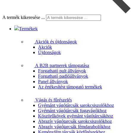
A termék kikeresése ...
Termékek
Akciók és újdonságok
Akciók
Újdonságok
A B2B partnerek támogatása
Forgatható pult állványok
Forgatható padlóállványok
Panel állványok
Az értékesítést támogató termékek
Vágás és fűrészelés
Gyémánt vágótárcsák sarokcsiszolókhoz
Gyémánt vágótárcsák fugavágókhoz
Köszörűkövek gyémánt vágótárcsákhoz
Abrazív vágótarcsák sarokcsiszolókhoz
Abrazív vágótarcsák fémdarabolókhoz
Keményfém tárcsák körfűrészekhez