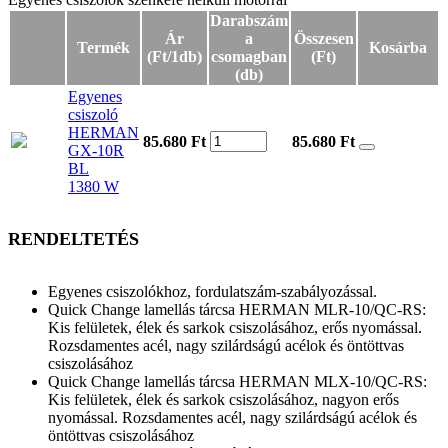
Darabszám
Ár
a
Összesen
Termék
Kosárba
(Ft/1db)
csomagban
(Ft)
(db)
Egyenes
csiszoló
HERMAN
85.680 Ft
85.680
Ft
GX-10R
BL
1380 W
RENDELTETÉS
Egyenes csiszolókhoz, fordulatszám-szabályozással.
Quick Change lamellás tárcsa HERMAN MLR-10/QC-RS:
Kis felületek, élek és sarkok csiszolásához, erős nyomással.
Rozsdamentes acél, nagy szilárdságú acélok és öntöttvas
csiszolásához
Quick Change lamellás tárcsa HERMAN MLX-10/QC-RS:
Kis felületek, élek és sarkok csiszolásához, nagyon erős
nyomással. Rozsdamentes acél, nagy szilárdságú acélok és
öntöttvas csiszolásához