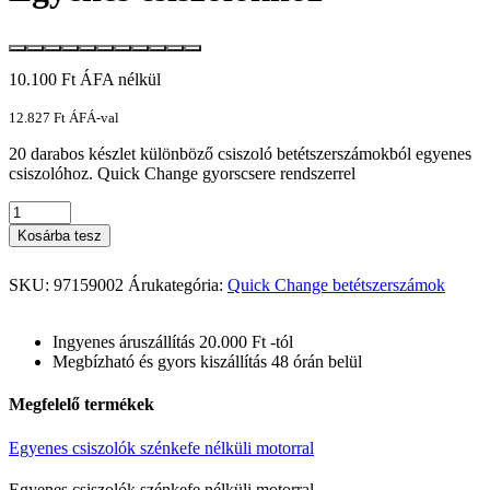
10.100
Ft
ÁFA nélkül
12.827
Ft
ÁFÁ-val
20 darabos készlet különböző csiszoló betétszerszámokból egyenes
csiszolóhoz. Quick Change gyorscsere rendszerrel
Kosárba tesz
SKU:
97159002
Árukategória:
Quick Change betétszerszámok
Ingyenes áruszállítás 20.000 Ft -tól
Megbízható és gyors kiszállítás 48 órán belül
Megfelelő termékek
Egyenes csiszolók szénkefe nélküli motorral
Egyenes csiszolók szénkefe nélküli motorral
Egyenes csiszolók szénkefe nélküli motorral