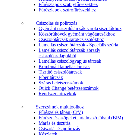
Fűrészlapok szablyfűrészekhez
Fűrészlapok szúrófűrészekhez
Csiszolás és polírozás
Gyémánt csiszolótárcsák sarokcsiszolókhoz
Köszörűkövek gyémánt vágótárcsákhoz
Csiszolótárcsák sarokcsiszolókhoz
Lamellás csiszolótárcsák - Speciális széria
Lamellás csiszolótárcsák abrazív
csiszolószalagokból
Lamellás csiszológyapjús tárcsák
Kombinált lamellás tárcsak
Tisztító csiszolótárcsak
Fíber tárcsák
Száras betétszerszámok
Quick Change betétszerszámok
Rendszertartozékok
Szerszámok multitoolhoz
Fűrészelés fában (CrV)
Fűrészelés szögeket tartalmazó fábanl (BiM)
Marás és tisztítás
Csiszolás és polírozás
Készletek