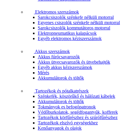
Elektromos szerszámok
Sarokcsiszolók szénkefe nélküli motorral
Egyenes csiszolók szénkefe nélküli motorral
Sarokcsiszolók kommutátoros motorral
Elektropneumatikus kalapácsok
Egyéb elektromos kéziszerszámok
Akkus szerszámok
Akkus fúrócsavarozók
Akkus ütvecsavarozók és ütvebehajtók
Egyéb akkus kéziszerszámok
Mérés
Akkumulátorok és töltők
Tartozékok és pótalkatrészek
Szénkefék, köszörűkő és hálózati kábelek
Akkumulátorok és töltők
Tokmányok es befogópatronok
Védőburkolatok, segédfogantyúk, kofferek
Tartozékok körfűrészhez és szúrófűrészhez
Tartozékok elszívó egységekhez
Kenőanyagok és olajok