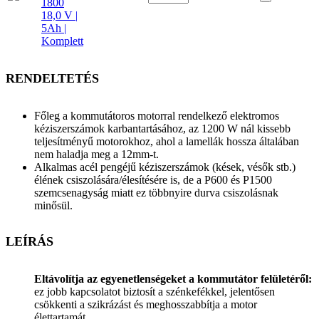
1800
18,0 V |
5Ah |
Komplett
RENDELTETÉS
Főleg a kommutátoros motorral rendelkező elektromos
kéziszerszámok karbantartásához, az 1200 W nál kissebb
teljesítményű motorokhoz, ahol a lamellák hossza általában
nem haladja meg a 12mm-t.
Alkalmas acél pengéjű kéziszerszámok (kések, vésők stb.)
élének csiszolására/élesítésére is, de a P600 és P1500
szemcsenagyság miatt ez többnyire durva csiszolásnak
minősül.
LEÍRÁS
Eltávolítja az egyenetlenségeket a kommutátor felületéről:
ez jobb kapcsolatot biztosít a szénkefékkel, jelentősen
csökkenti a szikrázást és meghosszabbítja a motor
élettartamát.