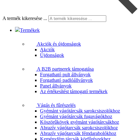
A termék kikeresése ...
Termékek
Akciók és újdonságok
Akciók
Újdonságok
A B2B partnerek támogatása
Forgatható pult állványok
Forgatható padlóállványok
Panel állványok
Az értékesítést támogató termékek
Vágás és fűrészelés
Gyémánt vágótárcsák sarokcsiszolókhoz
Gyémánt vágótárcsák fugavágókhoz
Köszörűkövek gyémánt vágótárcsákhoz
Abrazív vágótarcsák sarokcsiszolókhoz
Abrazív vágótarcsák fémdarabolókhoz
Keményfém tárcsák körfűrészekhez