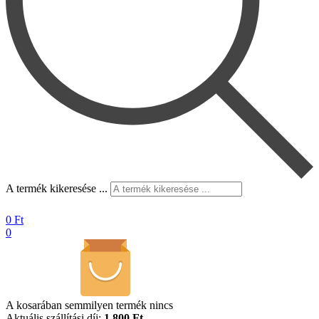
A termék kikeresése ...
0
Ft
0
A kosarában semmilyen termék nincs
Aktuális szállítási díj:
1.800 Ft