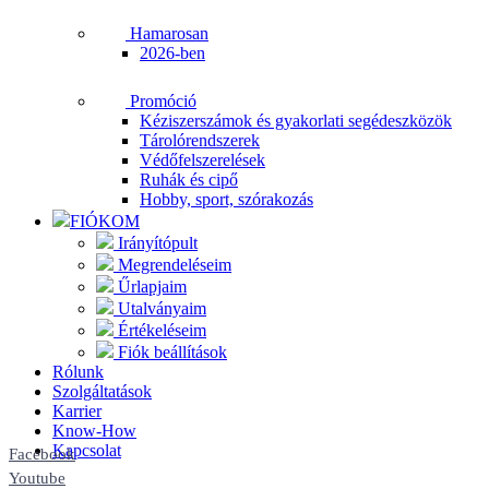
Hamarosan
2026-ben
Promóció
Kéziszerszámok és gyakorlati segédeszközök
Tárolórendszerek
Védőfelszerelések
Ruhák és cipő
Hobby, sport, szórakozás
FIÓKOM
Irányítópult
Megrendeléseim
Űrlapjaim
Utalványaim
Értékeléseim
Fiók beállítások
Rólunk
Szolgáltatások
Karrier
Know-How
Kapcsolat
Facebook
Youtube