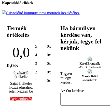
Kapcsolódó cikkek
Csiszolókő kommutátoros motorok kezeléséhez
Termék
Ha bármilyen
értékelés
kérdése van,
kérjük, tegye fel
5
0x
0,0
nekünk
4
0x
3
0x
Karol Bryndzák
0,0
/5
Műszaki tanácsadó
2
0x
0 vásárló
Tegyen
értékelte
Marek Baláž
fel egy
Javításkezelő
1
0x
kérdést
Saját értékelés
hozzáadásához
Az Ön kérdése
jelentkezzen be
Bejelentkezés