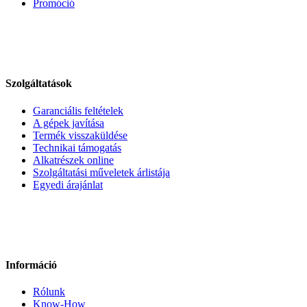
Promóció
Szolgáltatások
Garanciális feltételek
A gépek javítása
Termék visszaküldése
Technikai támogatás
Alkatrészek online
Szolgáltatási műveletek árlistája
Egyedi árajánlat
Információ
Rólunk
Know-How