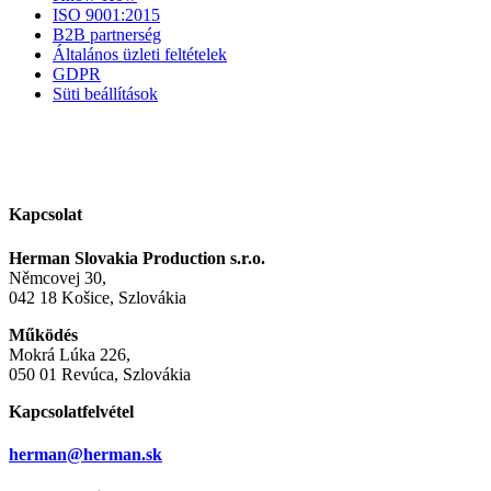
ISO 9001:2015
B2B partnerség
Általános üzleti feltételek
GDPR
Süti beállítások
Kapcsolat
Herman Slovakia Production s.r.o.
Němcovej 30,
042 18 Košice, Szlovákia
Működés
Mokrá Lúka 226,
050 01 Revúca, Szlovákia
Kapcsolatfelvétel
herman@herman.sk