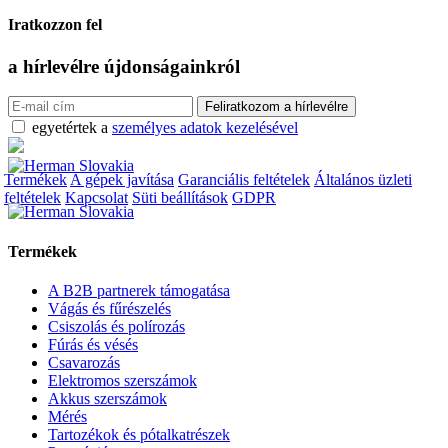
Iratkozzon fel
a hírlevélre
újdonságainkról
egyetértek a
személyes adatok kezelésével
Termékek
A gépek javítása
Garanciális feltételek
Általános üzleti
feltételek
Kapcsolat
Süti beállítások
GDPR
Termékek
A B2B partnerek támogatása
Vágás és fűrészelés
Csiszolás és polírozás
Fúrás és vésés
Csavarozás
Elektromos szerszámok
Akkus szerszámok
Mérés
Tartozékok és pótalkatrészek