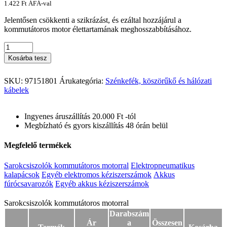
1.422
Ft
ÁFÁ-val
Jelentősen csökkenti a szikrázást, és ezáltal hozzájárul a
kommutátoros motor élettartamának meghosszabbításához.
Kosárba tesz
SKU:
97151801
Árukategória:
Szénkefék, köszörűkő és hálózati
kábelek
Ingyenes áruszállítás 20.000 Ft -tól
Megbízható és gyors kiszállítás 48 órán belül
Megfelelő termékek
Sarokcsiszolók kommutátoros motorral
Elektropneumatikus
kalapácsok
Egyéb elektromos kéziszerszámok
Akkus
fúrócsavarozók
Egyéb akkus kéziszerszámok
Sarokcsiszolók kommutátoros motorral
Sarokcsiszolók kommutátoros motorral
Darabszám
Ár
a
Összesen