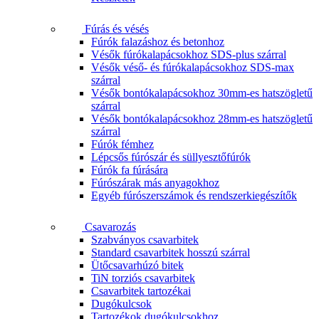
Fúrás és vésés
Fúrók falazáshoz és betonhoz
Vésők fúrókalapácsokhoz SDS-plus szárral
Vésők véső- és fúrókalapácsokhoz SDS-max
szárral
Vésők bontókalapácsokhoz 30mm-es hatszögletű
szárral
Vésők bontókalapácsokhoz 28mm-es hatszögletű
szárral
Fúrók fémhez
Lépcsős fúrószár és süllyesztőfúrók
Fúrók fa fúrására
Fúrószárak más anyagokhoz
Egyéb fúrószerszámok és rendszerkiegészítők
Csavarozás
Szabványos csavarbitek
Standard csavarbitek hosszú szárral
Ütőcsavarhúzó bitek
TiN torziós csavarbitek
Csavarbitek tartozékai
Dugókulcsok
Tartozékok dugókulcsokhoz