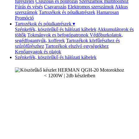
fűrészelés
Csiszolás és polírozás
Szerszámok multitoolhoz
Fúrás és vésés
Csavarozás
Elektromos szerszámok
Akkus
szerszámok
Tartozékok és pótalkatrészek
Hamarosan
Promóció
Tartozékok és pótalkatrészek
▾
Szénkefék, köszörűkő és hálózati kábelek
Akkumulátorok és
töltők
Tokmányok es befogópatronok
Védőburkolatok,
segédfogantyúk, kofferek
Tartozékok körfűrészhez és
szúrófűrészhez
Tartozékok elszívó egységekhez
Kenőanyagok és olajok
Szénkefék, köszörűkő és hálózati kábelek