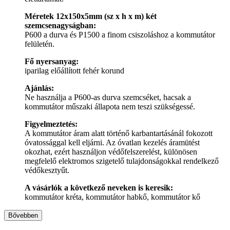
Méretek 12x150x5mm (sz x h x m) két
szemcsenagyságban:
P600 a durva és P1500 a finom csiszoláshoz a kommutátor
felületén.
Fő nyersanyag:
iparilag előállított fehér korund
Ajánlás:
Ne használja a P600-as durva szemcséket, hacsak a
kommutátor műszaki állapota nem teszi szükségessé.
Figyelmeztetés:
A kommutátor áram alatt történő karbantartásánál fokozott
óvatossággal kell eljárni. Az óvatlan kezelés áramütést
okozhat, ezért használjon védőfelszerelést, különösen
megfelelő elektromos szigetelő tulajdonságokkal rendelkező
védőkesztyűt.
A vásárlók a következő neveken is keresik:
kommutátor kréta, kommutátor habkő, kommutátor kő
Bővebben