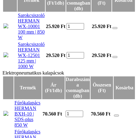
Termék
Kosárba
(Ft/1db)
csomagban
(Ft)
(db)
Sarokcsiszoló
HERMAN
WX-10001
25.920 Ft
25.920
Ft
100 mm | 850
W
Sarokcsiszoló
HERMAN
WX-12501
29.520 Ft
29.520
Ft
125 mm |
1000 W
Elektropneumatikus kalapácsok
Elektropneumatikus kalapácsok
Darabszám
Ár
a
Összesen
Termék
Kosárba
(Ft/1db)
csomagban
(Ft)
(db)
Fúrókalapács
HERMAN
BXH-10 |
70.560 Ft
70.560
Ft
SDS-plus
850 W
Fúrókalapács
HERMAN