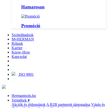
Hamarosan
Promóció
Szolgáltatások
MyHERMAN
Rólunk
Karrier
Know-How
Kapcsolat
ISO 9001
Hermantools.hu
Termékek
▾
Akciók és újdonságok
A B2B partnerek támogatása
Vágás és